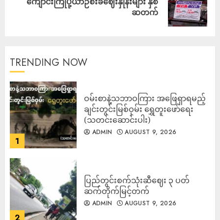
‎ကျောင်းကြိုပို့ယာဉ်စီးခဈေးနှုန်းများ နှစ်
ဆတက်
TRENDING NOW
ဝမ်းစာနဲ့သဘာဝကြား အဖြေရှာရမည့်
ချင်းတွင်းမြစ်ဝှမ်း ရွှေတူးဖော်ရေး
(သတင်းဆောင်းပါး)
ADMIN
AUGUST 9, 2026
1
ပြည်တွင်းစက်သုံးဆီဈေး ၃ ပတ်
ဆက်တိုက်မြင့်တက်
ADMIN
AUGUST 9, 2026
2