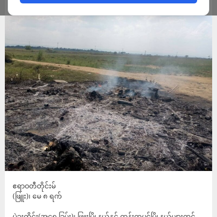
ADMIN
MAY 8, 2026
ဧရာဝတီတိုင်းမ်
(ဖြူး)၊ မေ ၈ ရက်
ပဲခူးတိုင်း(အရှေ့ခြမ်း)၊ ဖြူးမြို့နယ်နှင့် ထန်းတပင်မြို့နယ်များတွင်