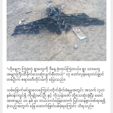
“ဟိုနေ့က ကြဲခဲ့တဲ့ ရွာတွေကို ဒီနေ့ ဗုံးထပ်​ကြဲတယ်။ ရွာ သားတွေ
အများကြီးထိခိုက်သေဆုံးပျက်စီးတယ်” ဟု တော်လှန်ရေးတပ်ဖွဲ့ဝင်
တစ်ဦးက ဧရာဝတီတိုင်းမ်ကို ပြောသည်။
သစ်ခြောက်ခင်ရွာလေကြောင်းတိုက်ခိုက်ခံရမှုအတွင်း အသက် (၃၀)
နှစ်ဝန်းကျင်ရှိ ကိုမျိုးမင်းဦး နှင့် ကိုသန်းဇော် တို့သေဆုံးခဲ့ပြီး မောင်
အာဇာနည် ၁၀ နှစ် မှာ ဘယ်ဘက်ခြေထောက် ပြင်းထန်စွာဒဏ်ရာရရှိ
ခဲ့သည့်အတွက် ခြေ ထောက်ဖြတ်ပစ်ခဲ့ရကြောင်း သိရသည်။