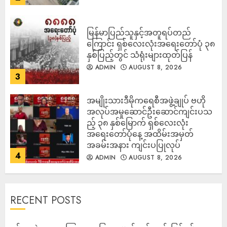
မြန်မာပြည်သူနှင့်အတူရပ်တည်
ကြောင်း ရှစ်လေးလုံးအရေးတော်ပုံ ၃၈
နှစ်ပြည့်တွင် သံရုံးများထုတ်ပြန်
ADMIN
AUGUST 8, 2026
3
အမျိုးသားဒီမိုကရေစီအဖွဲ့ချုပ် ဗဟို
အလုပ်အမှုဆောင်ဦးဆောင်ကျင်းပသ
ည့် ၃၈ နှစ်မြောက် ရှစ်လေးလုံး
အရေးတော်ပုံနေ့ အထိမ်းအမှတ်
အခမ်းအနား ကျင်းပပြုလုပ်
4
ADMIN
AUGUST 8, 2026
RECENT POSTS