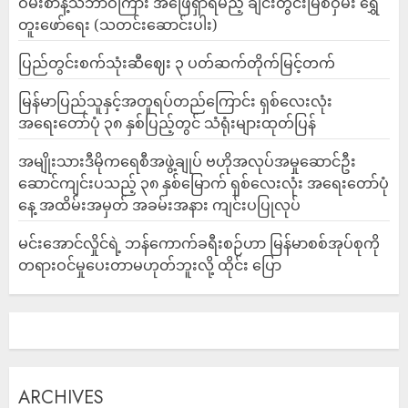
ဝမ်းစာနဲ့သဘာဝကြား အဖြေရှာရမည့် ချင်းတွင်းမြစ်ဝှမ်း ရွှေ
တူးဖော်ရေး (သတင်းဆောင်းပါး)
ပြည်တွင်းစက်သုံးဆီဈေး ၃ ပတ်ဆက်တိုက်မြင့်တက်
မြန်မာပြည်သူနှင့်အတူရပ်တည်ကြောင်း ရှစ်လေးလုံး
အရေးတော်ပုံ ၃၈ နှစ်ပြည့်တွင် သံရုံးများထုတ်ပြန်
အမျိုးသားဒီမိုကရေစီအဖွဲ့ချုပ် ဗဟိုအလုပ်အမှုဆောင်ဦး
ဆောင်ကျင်းပသည့် ၃၈ နှစ်မြောက် ရှစ်လေးလုံး အရေးတော်ပုံ
နေ့ အထိမ်းအမှတ် အခမ်းအနား ကျင်းပပြုလုပ်
မင်းအောင်လှိုင်ရဲ့ ဘန်ကောက်ခရီးစဉ်ဟာ မြန်မာစစ်အုပ်စုကို
တရားဝင်မှုပေးတာမဟုတ်ဘူးလို့ ထိုင်း ပြော
ARCHIVES