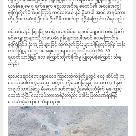
ယမန်နေ့ မေ ၇ ရက်နေ့က ရွေးတုအစိုးရ စစ်တပ်၏ အလွန်အကျွံ
ဗုံးကြဲတိုက်ခိုက်မှုကြောင့် ကလေးငယ် နှစ် ဦးအပါ အဝင် အရပ်သား
ကိုး ဦးသေဆုံးခဲ့ပြီး ငါး ဦးထိခိုက်ဒဏ်ရာ ရရှိခဲ့ကြောင်း သိရသည်။
စစ်တပ်သည် ဖြူးမြို့နယ်ရှိ လေးအိမ်စု၊ ရှားပင်ချောင်၊ သစ်ခြောက်
ခင်ကျေးရွာများသို့ အသေခံဒရုန်းများအပါအဝင် လေကြောင်းမှ
ဗုံးကြဲခြင်း၊ ဒုံးကျည်များဖြင့် တိုက်ခိုက်ခြင်းများပါပြုလုပ်ခဲ့ပြီး ထန်း
တပင်မြို့နယ်၊ ဘွားအေစုကျေးရွာအတွင်းသို့လည်း Mi-35
ရဟတ်ယာဉ်ဖြင့် လေ ကြောင်းတိုက်ခိုက်မှု ပြုလုပ်ခဲ့ကြောင်း သိရ
သည်။
ရှားပင်ချောင်ကျေးရွာလေကြောင်းတိုက်ခိုက်မှုတွင် လှေ ဆိပ်သို့ ကျ
ရောက်ပေါက်ကွဲခဲ့သည့် အတွက် ကိုမောင်မြင့်နှင့် အသက် (၈) နှစ်
အရွယ်သားဖြစ်သူ မီးလောင်ဒဏ်ရာနှင့် ဦးခေါင်းထိခိုက် မှုကြောင့်
သေဆုံးခဲ့ပြီး လှေလုပ်သားတစ်ဦးလည်း ခေါင်းပြတ်ဒဏ်ရာဖြင့်
သေဆုံးခဲ့ကြောင်း သိရသည်။