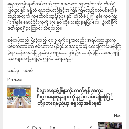
ရွေးတုအစိုးရစစ်တပ်သည် ဘွားအေစုကျေးရွာတွင်လည်း တိုက်ပွဲ
ဖြစ်ပွားခြင်းမရှိဘဲ ရဟတ်ယာဉ်ဖြင့်အကြိမ်ကြိမ်လှည့်ပတ်ပစ်ခတ်ခဲ့
သည့်အတွက် ကိုဇော်ဝင်းထွဋ်(၃၃) နှစ်၊ ကိုသံခဲ (၂၅) နှစ်၊ ကိုဝကြီး
(၁၉)နှစ်၊ မောင်စိုင်းကိုကို (၇) နှစ် တို့သေဆုံးခဲ့ရပြီး လေး ဦးထိခိုက်
ဒဏ်ရာရရှိခဲ့ကြောင်း သိရသည်။
စစ်တပ်သည် ပြီးခဲ့သည့် မေ ၃ ရက်နေ့ကလည်း အရပ်သားများကို
ပစ်မှတ်ထားကာ စစ်တောင်းမြစ်ဝှမ်းဒေသများသို့ လေကြောင်းမှဗုံးကြဲ
ခဲ့ရာ ထန်းတပင်မြို့နယ်မှ အရပ်သား နှစ် ဦးသေဆုံးခဲ့ပြီး ဒဏ်ရာရရှိ
သူအများအပြားရှိခဲ့ကြောင်း သိရသည်။
ဓာတ်ပုံ – ပေးပို့
Previous
စီးပွားရေးဖွံ့ဖြိုးတိုးတက်ရန် အထူး
စီးပွားရေးဇုန်များကို နည်းလမ်းမျိုးစုံဖြင့်
ကြိုးစားရမည်ဟု ရွေးတုအစိုးရဆို
Next