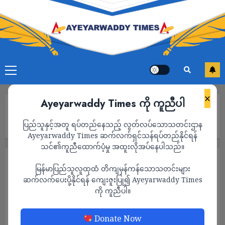
×
Ayeyarwaddy Times ကို ကူညီပါ
Home
ရွေးတုအစိုးရစစ်တပ်၏ အလွန်အကျွံဗုံးကြဲမှုကြောင့် ဖြူးနှင့် ထန်းတ
ပြည်သူနှင့်အတူ ရပ်တည်နေသည့် လွတ်လပ်သောသတင်းဌာန
ပင်တွင် ကလေးငယ် ၂ ဦးအပါအဝင် ၉ ဦးသေဆုံးကာ ၅ ဦးဒဏ်ရာရရှိ
Ayeyarwaddy Times ဆက်လက်ရှင်သန်ရပ်တည်နိုင်ရန်
သင်၏ကူညီထောက်ပံ့မှု အထူးလိုအပ်နေပါသည်။
သတင်း
မြန်မာပြည်သူလူထုထံ တိကျမှန်ကန်သောသတင်းများ
ရွေးတုအစိုးရစစ်တပ်၏ အလွန်အကျွံဗုံးကြဲမှု
ဆက်လက်ပေးပို့နိုင်ရန် ကျေးဇူးပြု၍ Ayeyarwaddy Times
ကို ကူညီပါ။
ကြောင့် ဖြူးနှင့် ထန်းတပင်တွင် ကလေးငယ် ၂
ဦးအပါအဝင် ၉ ဦးသေဆုံးကာ ၅ ဦးဒဏ်ရာရရှိ
Donate Now