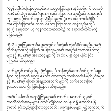
“ပုံမှန်ခေါက်ကြေးပေးတုန်းက ဘာမှမဖြစ်ဘူး။ အဲ့ဒီတစ်ရက် မပေးမိ
တာနဲ့ ပင်လုံမှာ အဖမ်းခံရတာ။ လှမ်းပြောတော့ သူတို့ဖမ်းတာမဟုတ်
ဘူး၊ စရဖ (စစ်ဖက်ရေးရာလုံခြုံရေးတပ်ဖွဲ့) က ဖမ်းတာပါဆိုပြီး
အကြောင်းပြတယ်။ တကယ်တော့ ကြားထဲက ကုန်သည်တွေပဲ
ဆုံးရှုံးနေရတာ” ဟု ကုန်ကားသမားတစ်ဦးက ဧရာဝတီတိုင်းမ်ကို
ပြောသည်။
ထိုသို့ ငွေကြေးတောင်းယူရာတွင် ၎င်းတို့၏ ကိုယ်ပိုင်အမည်များကို
တိုက်ရိုက်အသုံးမပြုဘဲ အခြားသူများ၏ အမည်ခံဘဏ်အကောင့်
များနှင့် KBZPay အကောင့်များကို အသုံးပြု၍ လွှဲပြောင်းခိုင်း
ကြောင်း သိရသည်။
လက်ရှိတွင် တပ်နယ်မှူး ဗိုလ်မှူးချုပ် သန်းထွန်းအောင်နှင့် ဒုတပ်မမှူး
ရဲဝင်းထွန်းတို့ထံ ငွေလွှဲ ပြောင်း ထားသည့် ဘဏ်လက်ခံဖြတ်ပိုင်းများ
နှင့် KBZPay ပြေစာ အချက်အလက်များကို သက်သေအဖြစ်
စုဆောင်းထားပြီး ဖြစ်ကြောင်း သိရသည်။
အဆိုပါ စစ်တပ် အရာရှိကြီးများ၏ လာဘ်ပေးလာဘ်ယူမှုနှင့်
အဂတိလိုက်စားမှုများကြောင့် လွိုင်လင် တပ်နယ်ရှိ အောက်ခြေ
အရာရှိ စစ်သည်များကြားတွင်လည်း မကျေနပ်မှုများ မြင့်တက်လျက်