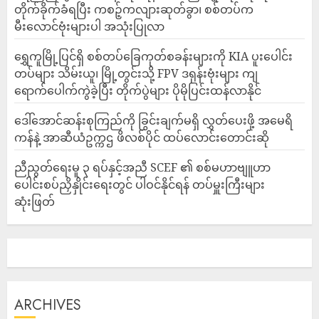
တိုက်ခိုက်ခံရပြီး ကစဉ့်ကလျားဆုတ်ခွာ၊ စစ်တပ်က
မီးလောင်ဗုံးများပါ အသုံးပြုလာ
‎ရွှေကူမြို့ပြင်ရှိ စစ်တပ်ခြေကုတ်စခန်းများကို KIA ပူးပေါင်း
တပ်များ သိမ်းယူ၊ မြို့တွင်းသို့ FPV ဒရုန်းဗုံးများ ကျ
ရောက်ပေါက်ကွဲခဲ့ပြီး တိုက်ပွဲများ ပိုမိုပြင်းထန်လာနိုင်
ဒေါ်အောင်ဆန်းစုကြည်ကို ခြွင်းချက်မရှိ လွှတ်ပေးဖို့ အမေရိ
ကန်နဲ့ အာဆီယံဥက္ကဌ ဖိလစ်ပိုင် ထပ်လောင်းတောင်းဆို
ညီညွတ်ရေးမူ ၃ ရပ်နှင့်အညီ SCEF ၏ စစ်မဟာဗျူဟာ
ပေါင်းစပ်ညှိနှိုင်းရေးတွင် ပါဝင်နိုင်ရန် တပ်မှူးကြီးများ
ဆုံးဖြတ်
ARCHIVES