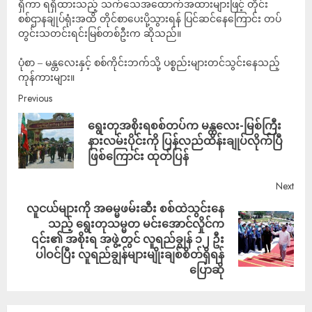
ရှိကာ ရရှိထားသည့် သက်သေအထောက်အထားများဖြင့် တိုင်း
စစ်ဌာနချုပ်ရုံးအထိ တိုင်စာပေးပို့သွားရန် ပြင်ဆင်နေကြောင်း တပ်
တွင်းသတင်းရင်းမြစ်တစ်ဦးက ဆိုသည်။
ပုံစာ – မန္တလေးနှင့် စစ်ကိုင်းဘက်သို့ ပစ္စည်းများတင်သွင်းနေသည့်
ကုန်ကားများ။
Previous
ရွေးတုအစိုးရစစ်တပ်က မန္တလေး-မြစ်ကြီး
နားလမ်းပိုင်းကို ပြန်လည်ထိန်းချုပ်လိုက်ပြီ
ဖြစ်ကြောင်း ထုတ်ပြန်
Next
လူငယ်များကို အဓမ္မဖမ်းဆီး စစ်ထဲသွင်းနေ
သည့် ရွေးတုသမ္မတ မင်းအောင်လှိုင်က
၎င်း၏ အစိုးရ အဖွဲ့တွင် လူရည်ချွန် ၁၂ ဦး
ပါဝင်ပြီး လူရည်ချွန်များမျိုးချစ်စိတ်ရှိရန်
ပြောဆို