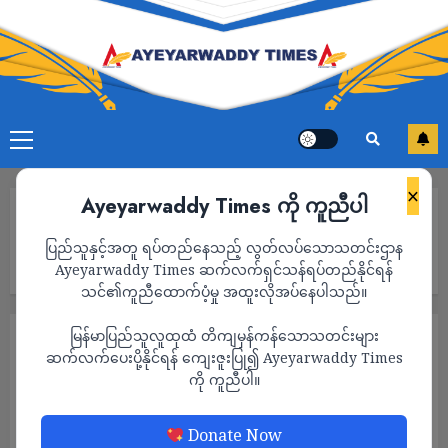
×
Ayeyarwaddy Times ကို ကူညီပါ
Home
လွိုင်လင်တပ်နယ်မှူးနှင့် ဒုတပ်မမှူးတို့ တရားမဝင်ကုန်ကားများထံမှ
ပြည်သူနှင့်အတူ ရပ်တည်နေသည့် လွတ်လပ်သောသတင်းဌာန
လိုင်းကြေးယူ၍ မန္တလေးနှင့် စစ်ကိုင်းဘက်သို့ ပစ္စည်းများ တင်သွင်းခွင့်
ပြုနေ
Ayeyarwaddy Times ဆက်လက်ရှင်သန်ရပ်တည်နိုင်ရန်
သင်၏ကူညီထောက်ပံ့မှု အထူးလိုအပ်နေပါသည်။
မြန်မာပြည်သူလူထုထံ တိကျမှန်ကန်သောသတင်းများ
သတင်း
ဆက်လက်ပေးပို့နိုင်ရန် ကျေးဇူးပြု၍ Ayeyarwaddy Times
လွိုင်လင်တပ်နယ်မှူးနှင့် ဒုတပ်မမှူးတို့ တရားမ
ကို ကူညီပါ။
ဝင်ကုန်ကားများထံမှ လိုင်းကြေးယူ၍ မန္တလေး
နှင့် စစ်ကိုင်းဘက်သို့ ပစ္စည်းများ တင်သွင်းခွင့်
Donate Now