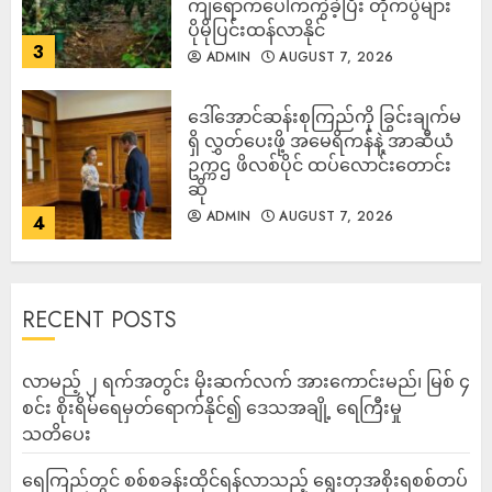
ကျရောက်ပေါက်ကွဲခဲ့ပြီး တိုက်ပွဲများ
ပိုမိုပြင်းထန်လာနိုင်
3
ADMIN
AUGUST 7, 2026
ဒေါ်အောင်ဆန်းစုကြည်ကို ခြွင်းချက်မ
ရှိ လွှတ်ပေးဖို့ အမေရိကန်နဲ့ အာဆီယံ
ဥက္ကဌ ဖိလစ်ပိုင် ထပ်လောင်းတောင်း
ဆို
ADMIN
AUGUST 7, 2026
4
RECENT POSTS
လာမည့် ၂ ရက်အတွင်း မိုးဆက်လက် အားကောင်းမည်၊ မြစ် ၄
စင်း စိုးရိမ်ရေမှတ်ရောက်နိုင်၍ ဒေသအချို့ ရေကြီးမှု
သတိပေး
ရေကြည်တွင် စစ်စခန်းထိုင်ရန်လာသည့် ရွေးတုအစိုးရစစ်တပ်