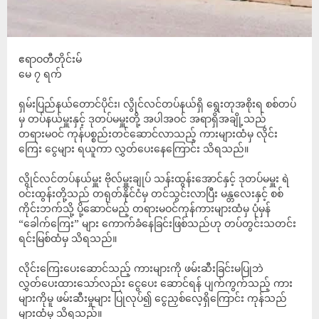
ဧရာဝတီတိုင်းမ်
မေ ၇ ရက်
ရှမ်းပြည်နယ်တောင်ပိုင်း၊ လွိုင်လင်တပ်နယ်ရှိ ရွေးတုအစိုးရ စစ်တပ်
မှ တပ်နယ်မှူးနှင့် ဒုတပ်မမှူးတို့ အပါအဝင် အရာရှိအချို့သည်
တရားမဝင် ကုန်ပစ္စည်းတင်ဆောင်လာသည့် ကားများထံမှ လိုင်း
ကြေး ငွေများ ရယူကာ လွှတ်ပေးနေကြောင်း သိရသည်။
လွိုင်လင်တပ်နယ်မှူး ဗိုလ်မှူးချုပ် သန်းထွန်းအောင်နှင့် ဒုတပ်မမှူး ရဲ
ဝင်းထွန်းတို့သည် တရုတ်နိုင်ငံမှ တင်သွင်းလာပြီး မန္တလေးနှင့် စစ်
ကိုင်းဘက်သို့ ပို့ဆောင်မည့် တရားမဝင်ကုန်ကားများထံမှ ပုံမှန်
“ခေါက်ကြေး” များ ကောက်ခံနေခြင်းဖြစ်သည်ဟု တပ်တွင်းသတင်း
ရင်းမြစ်ထံမှ သိရသည်။
လိုင်းကြေးပေးဆောင်သည့် ကားများကို ဖမ်းဆီးခြင်းမပြုဘဲ
လွှတ်ပေးထားသော်လည်း ငွေပေး ဆောင်ရန် ပျက်ကွက်သည့် ကား
များကိုမူ ဖမ်းဆီးမှုများ ပြုလုပ်၍ ငွေညှစ်လေ့ရှိကြောင်း ကုန်သည်
များထံမှ သိရသည်။