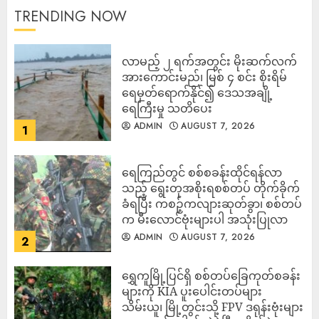
TRENDING NOW
လာမည့် ၂ ရက်အတွင်း မိုးဆက်လက်
အားကောင်းမည်၊ မြစ် ၄ စင်း စိုးရိမ်
ရေမှတ်ရောက်နိုင်၍ ဒေသအချို့
ရေကြီးမှု သတိပေး
ADMIN
AUGUST 7, 2026
1
ရေကြည်တွင် စစ်စခန်းထိုင်ရန်လာ
သည့် ရွေးတုအစိုးရစစ်တပ် တိုက်ခိုက်
ခံရပြီး ကစဉ့်ကလျားဆုတ်ခွာ၊ စစ်တပ်
က မီးလောင်ဗုံးများပါ အသုံးပြုလာ
ADMIN
AUGUST 7, 2026
2
‎ရွှေကူမြို့ပြင်ရှိ စစ်တပ်ခြေကုတ်စခန်း
များကို KIA ပူးပေါင်းတပ်များ
သိမ်းယူ၊ မြို့တွင်းသို့ FPV ဒရုန်းဗုံးများ