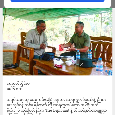
ADMIN
MAY 7, 2026
ဧရာဝတီတိုင်းမ်
မေ ၆ ရက်
အရပ်သားတွေ ဘေးကင်းလုံခြုံရေးဟာ အာရက္ခတပ်တော်ရဲ့ ဉီးစား
ပေးလုပ်ငန်းတစ်ခုဖြစ်တယ် လို့ အာရက္ခတပ်တော် အကြီးအကဲ
ဗိုလ်ချုပ် ထွန်းမြတ်နိုင်က The Diplomat နဲ့ သီးသန့်အင်တာဗျူးမှာ