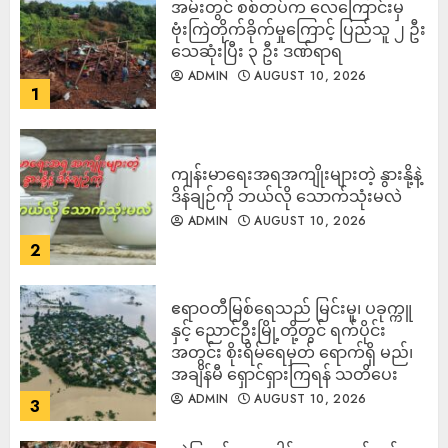
‎အမ်းတွင် စစ်တပ်က လေကြောင်းမှ
ဗုံးကြဲတိုက်ခိုက်မှုကြောင့် ပြည်သူ ၂ ဦး
သေဆုံးပြီး ၃ ဦး ဒဏ်ရာရ
ADMIN
AUGUST 10, 2026
1
ကျန်းမာရေးအရအကျိုးများတဲ့ နွားနို့နဲ့
ဒိန်ချဉ်ကို ဘယ်လို သောက်သုံးမလဲ
ADMIN
AUGUST 10, 2026
2
ဧရာဝတီမြစ်ရေသည် မြင်းမူ၊ ပခုက္ကူ
နှင့် ညောင်ဦးမြို့တို့တွင် ရက်ပိုင်း
အတွင်း စိုးရိမ်ရေမှတ် ရောက်ရှိ မည်၊
အချိန်မီ ရှောင်ရှားကြရန် သတိပေး
ADMIN
AUGUST 10, 2026
3