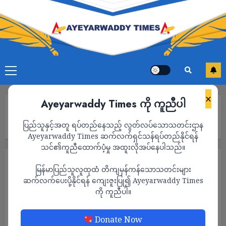
×
Ayeyarwaddy Times ကို ကူညီပါ
Home
စစ်အုပ်စုက အရပ်သားတွေကို ဗုံးကြဲနေသရွေ့ နိုင်ငံရေးဆွေးနွေးဖို့
ပြည်သူနှင့်အတူ ရပ်တည်နေသည့် လွတ်လပ်သောသတင်းဌာန
ခက်ခဲမယ်လို့ အေအေ စစ်ဦးစီးချုပ် ပြော
Ayeyarwaddy Times ဆက်လက်ရှင်သန်ရပ်တည်နိုင်ရန်
သင်၏ကူညီထောက်ပံ့မှု အထူးလိုအပ်နေပါသည်။
သတင်း
မြန်မာပြည်သူလူထုထံ တိကျမှန်ကန်သောသတင်းများ
စစ်အုပ်စုက အရပ်သားတွေကို ဗုံးကြဲနေသရွေ့
ဆက်လက်ပေးပို့နိုင်ရန် ကျေးဇူးပြု၍ Ayeyarwaddy Times
ကို ကူညီပါ။
နိုင်ငံရေးဆွေးနွေးဖို့ ခက်ခဲမယ်လို့ အေအေ စစ်
ဦးစီးချုပ် ပြော
Donate Now