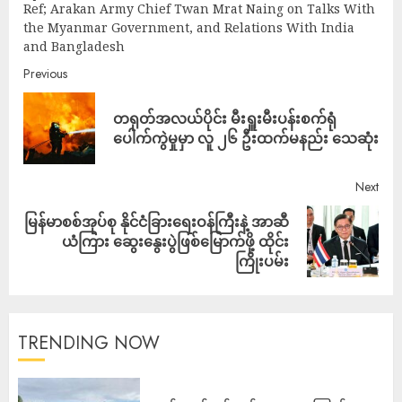
Ref; Arakan Army Chief Twan Mrat Naing on Talks With
the Myanmar Government, and Relations With India
and Bangladesh
Previous
တရုတ်အလယ်ပိုင်း မီးရှူးမီးပန်းစက်ရုံ
ပေါက်ကွဲမှုမှာ လူ ၂၆ ဦးထက်မနည်း သေဆုံး
Next
မြန်မာစစ်အုပ်စု နိုင်ငံခြားရေးဝန်ကြီးနဲ့ အာဆီ
ယံကြား ဆွေးနွေးပွဲဖြစ်မြောက်ဖို့ ထိုင်း
ကြိုးပမ်း
TRENDING NOW