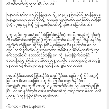
လိုအပ်တယ်လို့ သူက ဆိုပါတယ်။
မြန်မာစစ်အုပ်စုက ရခိုင်ပြည်နယ်ကို ၂၀၂၃ ခုနှစ်မတိုင်မီ အခြေအနေ
ပြန်သွားစေချင်သလို မိမိတို့ ကလည်း လွတ်လပ်သော နိုင်ငံတော်ဖြစ်
ခဲ့တဲ့ ၁၇၈၄ ခုနှစ်ကို ပြန်သွားလိုတယ်လို့ ၎င်းက ပြောပါတယ်။
ဒုက္ခသည်တွေအနေဲ့ ခေါင်းပုံဖြတ်ခံရနိုင်တဲ့ အခြေအနေရှိလို့ ၎င်းတို့
ကို အနီးကပ်စောင့်ကြည့်ဖို့ လိုအပ်ကြောင်း၊ မိမိတို့တွင် အိန္ဒိယနိုင်ငံနဲ့
တူညီတဲ့ လုံခြုံရေးဆိုင်ရာ စိုးရိမ်ပူပန်မှုများ ရှိနေကြောင်း၊ ဒေ သ
တွင်း လက်နက်ကိုင်ပဋိပက္ခတွေဟာ အိမ်နီးချင်းနိုင်ငံများဆီသို့ ကူး
စက်သွားနိုင်ပြီး ဒေသတွင်းလုံခြုံ ရေးကို ခြိမ်းခြောက်လာနိုင်
သောကြောင့် အိမ်နီးချင်းနိုင်ငံတွေနဲ့ ပူးပေါင်းဆောင်ရွက်ဖို့ အသင့်ရှိ
နေတယ် လို့ ဗိုလ်ချုပ် ထွန်းမြတ်နိုင်က ရှင်းပြပါတယ်။
တရုတ်နိုင်ငံအနေနဲ့ မြန်မာနိုင်ငံ တည်ငြိမ်အေးချမ်းမှုကို မြင်တွေ့လို
ခြင်းဟာ ဖိအားပေးခြင်းမ ဟုတ်ကြောင်း၊ တရုတ်နိုင်ငံက
အကျိုးစီးပွားတွေကို ကာကွယ်ဖို့ အတတ်နိုင်ဆုံး လုပ်ဆောင်မှာဖြစ်
ပြီး ယင်းမှာ နိုင်ငံတိုင်း လုပ်ဆောင်လေ့ရှိတဲ့ အစဉ်အလာဖြစ်တယ်လို့
ဗိုလ်ချုပ် ထွန်းမြတ်နိုင်က ဆိုပါတယ်။
ကိုးကား – The Diplomat