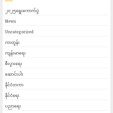
၂၀၂၅ရွေးကောက်ပွဲ
News
Uncategorized
ကာတွန်း
ကျန်းမာရေး
စီးပွားရေး
ဆောင်းပါး
နိုင်ငံတကာ
နိုင်ငံရေး
ပညာရေး