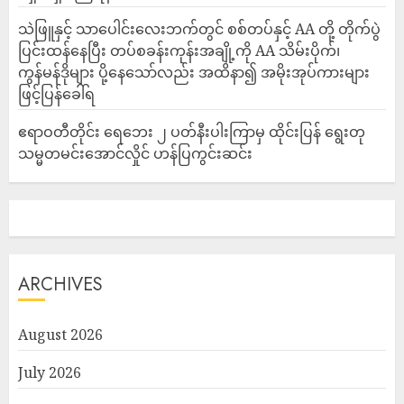
သဲဖြူနှင့် သာပေါင်းလေးဘက်တွင် စစ်တပ်နှင့် AA တို့ တိုက်ပွဲ
ပြင်းထန်‌နေပြီး တပ်စခန်းကုန်းအချို့ကို AA သိမ်းပိုက်၊
ကွန်မန်ဒိုများ ပို့နေသော်လည်း အထိနာ၍ အမိုးအုပ်ကားများ
ဖြင့်ပြန်ခေါ်ရ
ဧရာဝတီတိုင်း ရေဘေး ၂ ပတ်နီးပါးကြာမှ ထိုင်းပြန် ရွေးတု
သမ္မတမင်းအောင်လှိုင် ဟန်ပြကွင်းဆင်း
ARCHIVES
August 2026
July 2026