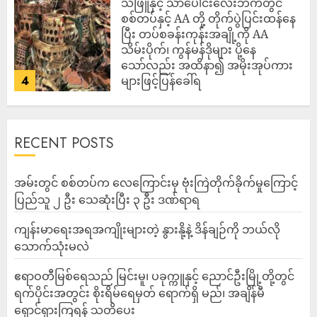
သဲဖြူနှင့် သာပေါင်းလေးဘက်တွင်
စစ်တပ်နှင့် AA တို့ တိုက်ပွဲပြင်းထန်‌နေ
ပြီး တပ်စခန်းကုန်းအချို့ကို AA
သိမ်းပိုက်၊ ကွန်မန်ဒိုများ ပို့နေ
သော်လည်း အထိနာ၍ အမိုးအုပ်ကား
4
များဖြင့်ပြန်ခေါ်ရ
ADMIN
AUGUST 10, 2026
RECENT POSTS
‎အမ်းတွင် စစ်တပ်က လေကြောင်းမှ ဗုံးကြဲတိုက်ခိုက်မှုကြောင့်
ပြည်သူ ၂ ဦး သေဆုံးပြီး ၃ ဦး ဒဏ်ရာရ
ကျန်းမာရေးအရအကျိုးများတဲ့ နွားနို့နဲ့ ဒိန်ချဉ်ကို ဘယ်လို
သောက်သုံးမလဲ
ဧရာဝတီမြစ်ရေသည် မြင်းမူ၊ ပခုက္ကူနှင့် ညောင်ဦးမြို့တို့တွင်
ရက်ပိုင်းအတွင်း စိုးရိမ်ရေမှတ် ရောက်ရှိ မည်၊ အချိန်မီ
ရှောင်ရှားကြရန် သတိပေး