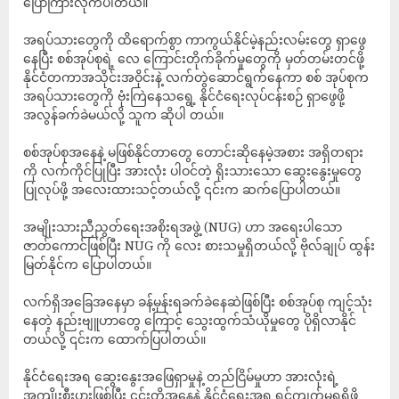
ပြောကြားလိုက်ပါတယ်။
အရပ်သားတွေကို ထိရောက်စွာ ကာကွယ်နိုင်မဲ့နည်းလမ်းတွေ ရှာဖွေ
နေပြီး စစ်အုပ်စုရဲ့ လေ ကြောင်းတိုက်ခိုက်မှုတွေကို မှတ်တမ်းတင်ဖို့
နိုင်ငံတကာအသိုင်းအဝိုင်းနဲ့ လက်တွဲဆောင်ရွက်နေကာ စစ် အုပ်စုက
အရပ်သားတွေကို ဗုံးကြဲနေသရွေ့ နိုင်ငံရေးလုပ်ငန်းစဉ် ရှာဖွေဖို့
အလွန်ခက်ခဲမယ်လို့ သူက ဆိုပါ တယ်။
စစ်အုပ်စုအနေနဲ့ မဖြစ်နိုင်တာတွေ တောင်းဆိုနေမဲ့အစား အရှိတရား
ကို လက်ကိုင်ပြုပြီး အားလုံး ပါဝင်တဲ့ ရိုးသားသော ဆွေးနွေးမှုတွေ
ပြုလုပ်ဖို့ အလေးထားသင့်တယ်လို့ ၎င်းက ဆက်ပြောပါတယ်။
အမျိုးသားညီညွတ်ရေးအစိုးရအဖွဲ့ (NUG) ဟာ အရေးပါသော
ဇာတ်ကောင်ဖြစ်ပြီး NUG ကို လေး စားသမှုရှိတယ်လို့ ဗိုလ်ချုပ် ထွန်း
မြတ်နိုင်က ပြောပါတယ်။
လက်ရှိအခြေအနေမှာ ခန့်မှန်းရခက်ခဲနေဆဲဖြစ်ပြီး စစ်အုပ်စု ကျင့်သုံး
နေတဲ့ နည်းဗျူဟာတွေ ကြောင့် သွေးထွက်သံယိုမှုတွေ ပိုရှိလာနိုင်
တယ်လို့ ၎င်းက ထောက်ပြပါတယ်။
နိုင်ငံရေးအရ ဆွေးနွေးအဖြေရှာမှုနဲ့ တည်ငြိမ်မှုဟာ အားလုံးရဲ့
အကျိုးစီးပွားဖြစ်ပြီး ၎င်းတို့အနေနဲ့ နိုင်ငံရေးအရ ရင့်ကျက်မှုရရှိဖို့