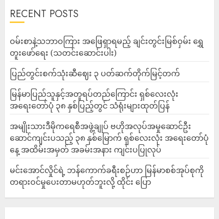
RECENT POSTS
ဝမ်းစာနဲ့သဘာဝကြား အဖြေရှာရမည့် ချင်းတွင်းမြစ်ဝှမ်း ရွှေ
တူးဖော်ရေး (သတင်းဆောင်းပါး)
ပြည်တွင်းစက်သုံးဆီဈေး ၃ ပတ်ဆက်တိုက်မြင့်တက်
မြန်မာပြည်သူနှင့်အတူရပ်တည်ကြောင်း ရှစ်လေးလုံး
အရေးတော်ပုံ ၃၈ နှစ်ပြည့်တွင် သံရုံးများထုတ်ပြန်
အမျိုးသားဒီမိုကရေစီအဖွဲ့ချုပ် ဗဟိုအလုပ်အမှုဆောင်ဦး
ဆောင်ကျင်းပသည့် ၃၈ နှစ်မြောက် ရှစ်လေးလုံး အရေးတော်ပုံ
နေ့ အထိမ်းအမှတ် အခမ်းအနား ကျင်းပပြုလုပ်
မင်းအောင်လှိုင်ရဲ့ ဘန်ကောက်ခရီးစဉ်ဟာ မြန်မာစစ်အုပ်စုကို
တရားဝင်မှုပေးတာမဟုတ်ဘူးလို့ ထိုင်း ပြော