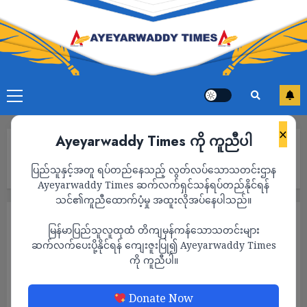
×
Ayeyarwaddy Times ကို ကူညီပါ
Home
တရုတ်အလယ်ပိုင်း မီးရှူးမီးပန်းစက်ရုံပေါက်ကွဲမှုမှာ လူ ၂၆ ဦးထက်
ပြည်သူနှင့်အတူ ရပ်တည်နေသည့် လွတ်လပ်သောသတင်းဌာန
မနည်း သေဆုံး
Ayeyarwaddy Times ဆက်လက်ရှင်သန်ရပ်တည်နိုင်ရန်
သင်၏ကူညီထောက်ပံ့မှု အထူးလိုအပ်နေပါသည်။
နိုင်ငံတကာ
သတင်း
မြန်မာပြည်သူလူထုထံ တိကျမှန်ကန်သောသတင်းများ
တရုတ်အလယ်ပိုင်း မီးရှူးမီးပန်းစက်ရုံပေါက်ကွဲ
ဆက်လက်ပေးပို့နိုင်ရန် ကျေးဇူးပြု၍ Ayeyarwaddy Times
ကို ကူညီပါ။
မှုမှာ လူ ၂၆ ဦးထက်မနည်း သေဆုံး
ADMIN
MAY 7, 2026
Donate Now