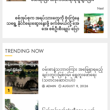
Next
စစ်အုပ်စုက အရပ်သားတွေကို ဗုံးကြဲနေ
သရွေ့ နိုင်ငံရေးဆွေးနွေးဖို့ ခက်ခဲမယ်လို့ အေ
အေ စစ်ဦးစီးချုပ် ပြော
TRENDING NOW
ဝမ်းစာနဲ့သဘာဝကြား အဖြေရှာရမည့်
ချင်းတွင်းမြစ်ဝှမ်း ရွှေတူးဖော်ရေး
(သတင်းဆောင်းပါး)
ADMIN
AUGUST 9, 2026
1