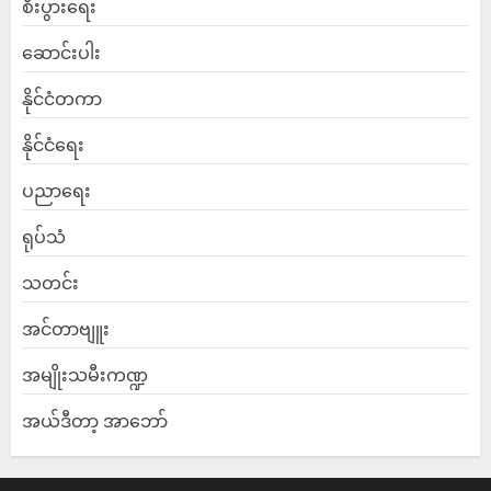
စီးပွားရေး
ဆောင်းပါး
နိုင်ငံတကာ
နိုင်ငံရေး
ပညာရေး
ရုပ်သံ
သတင်း
အင်တာဗျူး
အမျိုးသမီးကဏ္ဍ
အယ်ဒီတာ့ အာဘော်