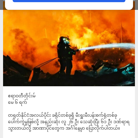
ဧရာဝတီတိုင်းမ်
မေ ၆ ရက်
တရုတ်နိုင်ငံအလယ်ပိုင်း ခရိုင်တစ်ခုရှိ မီးရှူးမီးပန်းစက်ရုံတစ်ခု
ပေါက်ကွဲမှုဖြစ်လို့ အနည်းဆုံး လူ ၂၆ ဦး သေဆုံးပြီး ၆၁ ဦး ဒဏ်ရာရ
သွားတယ်လို့ အာဏာပိုင်တွေက အင်္ဂါနေ့မှာ ပြောလိုက်ပါတယ်။