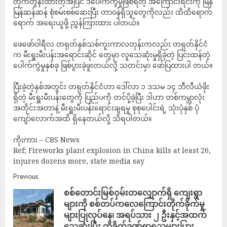
တိုက်တွန်းထားတဲ့အပြင် ဒီပေါက်ကွဲမှုဖြစ်ရတဲ့ အကြောင်းရင်းကို မြန်
မြန်ဆန်ဆန် စုံစမ်းစစ်ဆေးပြီး တာဝန်ရှိသူတွေကိုလည်း ထိထိရောက်
ရောက် အရေးယူဖို့ ညွှန်ကြားထား ပါတယ်။
ဖေဖော်ဝါရီလ တရုတ်နှစ်သစ်ကူးကာလတုန်းကလည်း တရုတ်နိုင်ငံ
က မီးရှူးမီးပန်းအရောင်းဆိုင် တွေမှာ လူသေဆုံးမှုရှိခဲ့တဲ့ ပြင်းထန်တဲ့
ပေါက်ကွဲမှုနှစ်ခု ဖြစ်ပွားခဲ့ဖူးတယ်လို့ သတင်းမှာ ဖော်ပြထားပါ တယ်။
ပြီးခဲ့တဲ့နှစ်အတွင်း တရုတ်နိုင်ငံဟာ ဒေါ်လာ ၁ ဒသမ ၁၄ ဘီလီယံဖိုး
ရှိတဲ့ မီးရှူးမီးပန်းတွေကို ပြည်ပကို တင်ပို့ခဲ့ပြီး ဒါဟာ တစ်ကမ္ဘာလုံး
အတိုင်းအတာနဲ့ မီးရှူးမီးပန်းရောင်းချရမှု စုစုပေါင်းရဲ့ သုံးပုံနှစ် ပုံ
ကျော်လောက်အထိ ရှိနေတယ်လို့ သိရပါတယ်။
ကိုးကား – CBS News
Ref; Fireworks plant explosion in China kills at least 26,
injures dozens more, state media say
Previous
စစ်တောင်းမြစ်ဝှမ်းတလျှောက်ရှိ ကျေးရွာ
များကို စစ်တပ်ကလေကြောင်းတိုက်ခိုက်မှု
များပြုလုပ်‌နေ၊ အရပ်သား ၂ ဦးနှင့်အထက်
သေဆုံးပြီး ထိခိုက်ဒဏ်ရာရသူများပြား