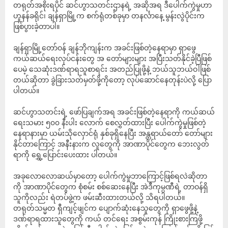
တရုတ်အစိုးရပိုင် ဆင်ဟွာသတင်းဌာနရဲ့ အဆိုအရ ဒီပေါက်ကွဲမှုဟာ
ဟူနန်ခရိုင်၊ ချန်ရှာမြို့က စက်ရုံတစ်ခုမှာ တနင်္လာနေ့ မွန်းလွဲပိုင်းက
ဖြစ်ပွားခဲ့တာပါ။
ချန်ရှာမြို့တော်ဝန် ချန်ဘိုကျန်းက အခင်းဖြစ်တဲ့နေရာမှာ ရှာဖွေ
ကယ်ဆယ်ရေးလုပ်ငန်းတွေ အ တော်များများ အပြီးသတ်နိုင်ခဲ့ပြီဖြစ်
ပေမဲ့ သေဆုံးဒဏ်ရာရသူစာရင်း အတည်ပြုဖို့နဲ့ ဘယ်သူဘယ်ဝါဖြစ်
တယ်ဆိုတာ ခွဲခြားသတ်မှတ်ဖို့ကိုတော့ လုပ်ဆောင်နေတုန်းပဲလို့ ပြော
ပါတယ်။
ဆင်ဟွာသတင်းရဲ့ ဖော်ပြချက်အရ အခင်းဖြစ်တဲ့နေရာကို ကယ်ဆယ်
ရေးသမား ၅၀၀ နီးပါး လောက် စေလွှတ်ထားပြီး ပေါက်ကွဲမှုဖြစ်တဲ့
နေရာနားမှာ ယမ်းသိုလှောင်ရုံ နှစ်ခုရှိနေပြီး အန္တရာယ်တော် တော်များ
နိုင်တာကြောင့် အနီးနားက လူတွေကို အာဏာပိုင်တွေက ဘေးလွတ်
ရာကို ရွှေ့ပြောင်းပေးထား ပါတယ်။
အခုလောလောဆယ်မှာတော့ ပေါက်ကွဲမှုဘာကြောင့်ဖြစ်ရလဲဆိုတာ
ကို အာဏာပိုင်တွေက စုံစမ်း စစ်ဆေးနေပြီး အဲဒီကုမ္ပဏီရဲ့ တာဝန်ရှိ
သူကိုလည်း ရဲတပ်ဖွဲ့က ဖမ်းဆီးထားတယ်လို့ သိရပါတယ်။
တရုတ်သမ္မတ ရှီကျင့်ဖျင်က ပျောက်ဆုံးနေသူတွေကို ရှာဖွေဖို့နဲ့
ဒဏ်ရာရထားသူတွေကို ကယ် တင်ရေး အစွမ်းကုန် ကြိုးစားကြဖို့