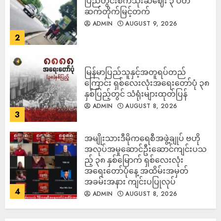
ပြည်တွင်းစက်သုံးဆီဈေး ၃ ပတ်
ဆက်တိုက်မြင့်တက်
ADMIN
AUGUST 9, 2026
2
မြန်မာပြည်သူနှင့်အတူရပ်တည်
ကြောင်း ရှစ်လေးလုံးအရေးတော်ပုံ ၃၈
နှစ်ပြည့်တွင် သံရုံးများထုတ်ပြန်
ADMIN
AUGUST 8, 2026
3
အမျိုးသားဒီမိုကရေစီအဖွဲ့ချုပ် ဗဟို
အလုပ်အမှုဆောင်ဦးဆောင်ကျင်းပသ
ည့် ၃၈ နှစ်မြောက် ရှစ်လေးလုံး
အရေးတော်ပုံနေ့ အထိမ်းအမှတ်
အခမ်းအနား ကျင်းပပြုလုပ်
4
ADMIN
AUGUST 8, 2026