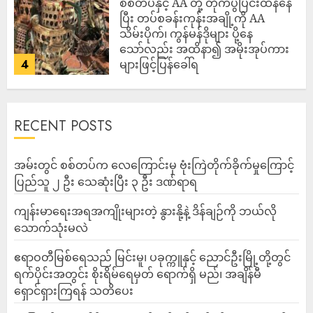
စစ်တပ်နှင့် AA တို့ တိုက်ပွဲပြင်းထန်‌နေ
ပြီး တပ်စခန်းကုန်းအချို့ကို AA
သိမ်းပိုက်၊ ကွန်မန်ဒိုများ ပို့နေ
သော်လည်း အထိနာ၍ အမိုးအုပ်ကား
4
များဖြင့်ပြန်ခေါ်ရ
ADMIN
AUGUST 10, 2026
RECENT POSTS
‎အမ်းတွင် စစ်တပ်က လေကြောင်းမှ ဗုံးကြဲတိုက်ခိုက်မှုကြောင့်
ပြည်သူ ၂ ဦး သေဆုံးပြီး ၃ ဦး ဒဏ်ရာရ
ကျန်းမာရေးအရအကျိုးများတဲ့ နွားနို့နဲ့ ဒိန်ချဉ်ကို ဘယ်လို
သောက်သုံးမလဲ
ဧရာဝတီမြစ်ရေသည် မြင်းမူ၊ ပခုက္ကူနှင့် ညောင်ဦးမြို့တို့တွင်
ရက်ပိုင်းအတွင်း စိုးရိမ်ရေမှတ် ရောက်ရှိ မည်၊ အချိန်မီ
ရှောင်ရှားကြရန် သတိပေး