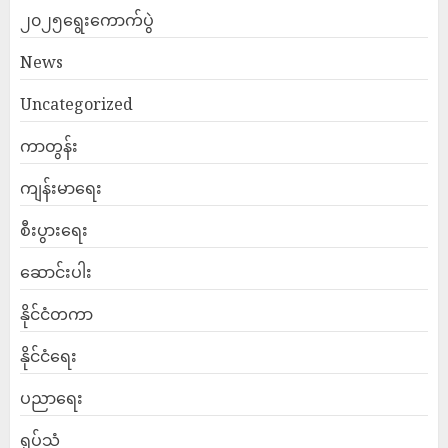
၂၀၂၅ရွေးကောက်ပွဲ
News
Uncategorized
ကာတွန်း
ကျန်းမာရေး
စီးပွားရေး
ဆောင်းပါး
နိုင်ငံတကာ
နိုင်ငံရေး
ပညာရေး
ရုပ်သံ