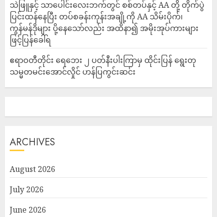
သဲဖြူနှင့် သာပေါင်းလေးဘက်တွင် စစ်တပ်နှင့် AA တို့ တိုက်ပွဲ
ပြင်းထန်‌နေပြီး တပ်စခန်းကုန်းအချို့ကို AA သိမ်းပိုက်၊
ကွန်မန်ဒိုများ ပို့နေသော်လည်း အထိနာ၍ အမိုးအုပ်ကားများ
ဖြင့်ပြန်ခေါ်ရ
ဧရာဝတီတိုင်း ရေဘေး ၂ ပတ်နီးပါးကြာမှ ထိုင်းပြန် ရွေးတု
သမ္မတမင်းအောင်လှိုင် ဟန်ပြကွင်းဆင်း
ARCHIVES
August 2026
July 2026
June 2026