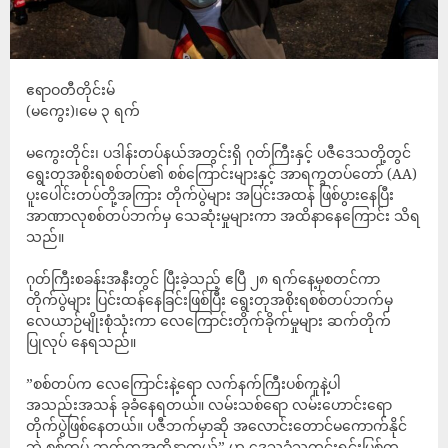
‎ဧရာဝတီတိုင်းမ်
(မကွေး)၊‎မေ ၃ ရက်
မကွေးတိုင်း၊ ပဒါန်းတပ်နယ်အတွင်းရှိ ဂုတ်ကြီးနှင့် ပဇီဒေသတို့တွင်
ရွေးတုအစိုးရစစ်တပ်၏ စစ်ကြောင်းများနှင့် အာရက္ခတပ်တော် (AA)
ပူးပေါင်းတပ်တို့အကြား တိုက်ပွဲများ အပြင်းအထန် ဖြစ်ပွားနေပြီး
အာဏာလုစစ်တပ်ဘက်မှ သေဆုံးမှုများကာ အထိနာနေကြောင်း သိရ
သည်။
ဂုတ်ကြီးစခန်းအနီးတွင် ပြီးခဲ့သည့် ဧပြီ ၂၈ ရက်နေ့မှစတင်ကာ
တိုက်ပွဲများ ပြင်းထန်နေခြင်းဖြစ်ပြီး ရွေးတုအစိုးရစစ်တပ်ဘက်မှ
လေယာဉ်မျိုးစုံသုံးကာ လေကြောင်းတိုက်ခိုက်မှုများ ဆက်တိုက်
ပြုလုပ် နေရသည်။‎
‎”စစ်တပ်က လေကြောင်းနဲ့ရော လက်နက်ကြီးပစ်ကူနဲ့ပါ
အသည်းအသန် ခုခံနေရတယ်။ လမ်းသစ်ရော လမ်းဟောင်းရော
တိုက်ပွဲဖြစ်နေတယ်။ ပဇီဘက်မှာဆို အလောင်းတောင်မကောက်နိုင်
ဘဲ စစ်တပ် ဘက်ကအထိနာတယ်” ဟု ဒေသခံသတင်းရင်းမြစ်က