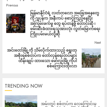
Previous
မြန်မာနိုင်ငံရဲ့ လတ်တလော အခြေအနေတွေ
ကို ဂျပန်က အနီးကပ် စောင့်ကြည့်နေပြီး
အကြမ်းဖက်မှု တွေ ရပ်တန့်ဖို့ တောင်းဆို ၊
ဖမ်းဆီးခံထားရသူအားလုံး လွတ်မြောက်ရေး
ကြိုးပမ်းမယ်လို့ဆို
Next
အင်းတော်မြို့ကို သိမ်းပိုက်ထားသည့် ရွေးတု
အစိုးရစစ်တပ်က တော်လှန်ရေးတပ်များ
ထိန်းချုပ် ထားသော မော်လူးမြို့ကိုပါ
စစ်ကြောင်းထိုးလာ
TRENDING NOW
‎အမ်းတွင် စစ်တပ်က လေကြောင်းမှ