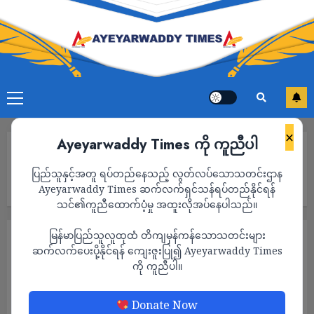
×
Ayeyarwaddy Times ကို ကူညီပါ
Home
ဂုတ်ကြီးနှင့် ပဇီတိုက်ပွဲများတွင် ရွေးတုအစိုးရစစ်တပ် အထိနာ၍
ပြည်သူနှင့်အတူ ရပ်တည်နေသည့် လွတ်လပ်သောသတင်းဌာန
ထွက်ပြေးရ၊ လေကြောင်းနှင့် လက်နက်ကြီးသုံးကာ အပြင်းအထန် ခုခံ
နေရ
Ayeyarwaddy Times ဆက်လက်ရှင်သန်ရပ်တည်နိုင်ရန်
သင်၏ကူညီထောက်ပံ့မှု အထူးလိုအပ်နေပါသည်။
မြန်မာပြည်သူလူထုထံ တိကျမှန်ကန်သောသတင်းများ
သတင်း
ဆက်လက်ပေးပို့နိုင်ရန် ကျေးဇူးပြု၍ Ayeyarwaddy Times
ဂုတ်ကြီးနှင့် ပဇီတိုက်ပွဲများတွင် ရွေးတု
ကို ကူညီပါ။
အစိုးရစစ်တပ် အထိနာ၍ ထွက်ပြေးရ၊
လေကြောင်းနှင့် လက်နက်ကြီးသုံးကာ
Donate Now