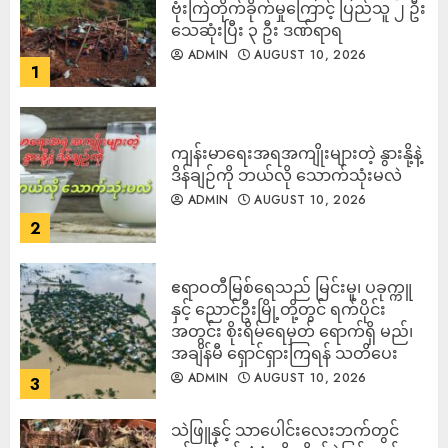
ဗုံးကြဲတိုက်ခိုက်မှုကြောင့် ပြည်သူ ၂ ဦး
သေဆုံးပြီး ၃ ဦး ဒဏ်ရာရ
ADMIN
AUGUST 10, 2026
1
ကျန်းမာရေးအရအကျိုးများတဲ့ နွားနို့နဲ့
ဒိန်ချဉ်ကို ဘယ်လို သောက်သုံးမလဲ
ADMIN
AUGUST 10, 2026
2
ဧရာဝတီမြစ်ရေသည် မြင်းမူ၊ ပခုက္ကူ
နှင့် ညောင်ဦးမြို့တို့တွင် ရက်ပိုင်း
အတွင်း စိုးရိမ်ရေမှတ် ရောက်ရှိ မည်၊
အချိန်မီ ရှောင်ရှားကြရန် သတိပေး
ADMIN
AUGUST 10, 2026
3
သဲဖြူနှင့် သာပေါင်းလေးဘက်တွင်