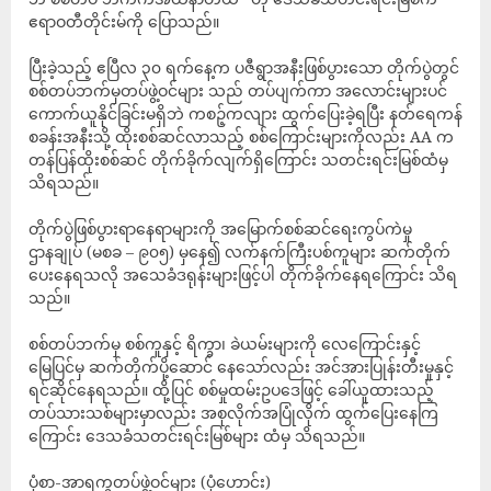
ဧရာဝတီတိုင်းမ်ကို ပြောသည်။
ပြီးခဲ့သည့် ဧပြီလ ၃၀ ရက်နေ့က ပဇီရွာအနီးဖြစ်ပွားသော တိုက်ပွဲတွင်
စစ်တပ်ဘက်မှတပ်ဖွဲ့ဝင်များ သည် တပ်ပျက်ကာ အလောင်းများပင်
ကောက်ယူနိုင်ခြင်းမရှိဘဲ ကစဉ့်ကလျား ထွက်ပြေးခဲ့ရပြီး နတ်ရေကန်
စခန်းအနီးသို့ ထိုးစစ်ဆင်လာသည့် စစ်ကြောင်းများကိုလည်း AA က
တန်ပြန်ထိုးစစ်ဆင် တိုက်ခိုက်လျက်ရှိကြောင်း သတင်းရင်းမြစ်ထံမှ
သိရသည်။
‎တိုက်ပွဲဖြစ်ပွားရာနေရာများကို အမြောက်စစ်ဆင်ရေးကွပ်ကဲမှု
ဌာနချုပ် (မစခ – ၉၀၅) မှနေ၍ လက်နက်ကြီးပစ်ကူများ ဆက်တိုက်
ပေးနေရသလို အသေခံဒရုန်းများဖြင့်ပါ တိုက်ခိုက်နေရကြောင်း သိရ
သည်။
စစ်တပ်ဘက်မှ စစ်ကူနှင့် ရိက္ခာ၊ ခဲယမ်းများကို လေကြောင်းနှင့်
မြေပြင်မှ ဆက်တိုက်ပို့ဆောင် နေသော်လည်း အင်အားပြုန်းတီးမှုနှင့်
ရင်ဆိုင်နေရသည်။ ထို့ပြင် စစ်မှုထမ်းဥပဒေဖြင့် ခေါ်ယူထားသည့်
တပ်သားသစ်များမှာလည်း အစုလိုက်အပြုံလိုက် ထွက်ပြေးနေကြ
ကြောင်း ဒေသခံသတင်းရင်းမြစ်များ ထံမှ သိရသည်။
ပုံစာ-အာရက္ခတပ်ဖွဲ့ဝင်များ (ပုံဟောင်း)