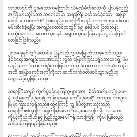
အာဏာရှင်ကို ဒူးမထောက်ကြောင်း သံမဏိစိတ်ဓာတ်ကို ပြသခဲ့သည့်
အကြီးမားဆုံးသော သင်္ကေတမှာ ဆရာကြီး ဝတ်ဆင်ခဲ့သော “အပြာ
ရောင် ထောင်ဝတ်စုံ” ဖြစ်သည်။ ဆရာကြီးသည် အသက် ၅၉ နှစ်တွင်
ဖမ်းဆီးခံခဲ့ရပြီး အကျဉ်းထောင်ထဲတွင် ၁၉ နှစ်နီးပါး ဖြတ်သန်း
နေထိုင်ခဲ့ရကာ အသက် ၇၈ နှစ် အရွယ်တွင်မှ ပြန်လည်လွတ်မြောက်
လာခြင်းဖြစ်သည်။
၂၀၀၈ ခုနှစ်တွင် ထောင်မှ ပြန်လည်လွတ်မြောက်လာခဲ့သော်လည်း
နိုင်ငံရေးအကျဉ်းသားအားလုံး လွတ် မြောက်ခြင်းမရှိသေးသရွေ့ မိမိ
သည် ထောင်သားတစ်ဦးသာဖြစ်သည်ဟု ခံယူကာ အသက်ဆုံး သည်
အထိ အပြာရောင်အင်္ကျီကိုသာ ဆက်လက်ဝတ်ဆင်သွားမည်ဟု
သစ္စာဆိုခဲ့သူဖြစ်သည်။
ဆရာကြီးသည် တိုက်ပွဲဝင်နေကြသူများအား “စိတ်ဓာတ်မကျိုးပဲ့စေ
နဲ့၊ စုဖွဲ့မှုမကျိုးပဲ့စေနဲ့၊ ကျန်းမာရေး မကျိုးပဲ့စေနဲ့” ဟုလည်း အစဉ်အ
မြဲ မှာကြားလေ့ရှိသည်။ ထို့ကြောင့် ကျွန်ုပ်တို့အားလုံးသည်
ဆရာကြီး၏ မှာကြားချက်ဖြစ်သော “သွေးမအေးကြဖို့” သာမက၊
ကိုယ့်ကိုယ်ကိုယ်နှင့် ပြည်သူ့အပေါ် “ရိုးသားကြဖို့” ကိုပါ ပြန်လည်
ဆန်းစစ်ကြရမည်ဖြစ်သည်။
ရိုးသားမှုနှင့် သမိုင်းအပေါ် သစ္စာရှိမှုတို့ဖြင့် တည်ဆောက်မှသာလျှင်