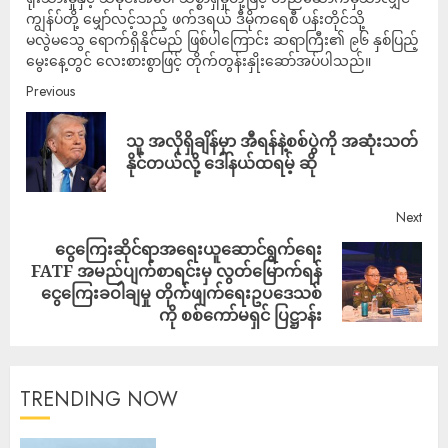
ကျွန်ပ်တို့ မျှော်လင့်သည့် ဖက်ဒရယ် ဒီမိုကရေစီ ပန်းတိုင်သို့
မလွဲမသွေ ရောက်ရှိနိုင်မည် ဖြစ်ပါကြောင်း ဆရာကြီး၏ ၉၆ နှစ်ပြည့်
မွေးနေ့တွင် လေးစားစွာဖြင့် တိုက်တွန်းနှိုးဆော်အပ်ပါသည်။
Previous
သူ အလိုရှိချိန်မှာ အီရန်နဲ့စစ်ပွဲကို အဆုံးသတ်
နိုင်တယ်လို့ ဒေါ်နယ်ထရမ့် ဆို
Next
ငွေကြေးဆိုင်ရာအရေးယူဆောင်ရွက်ရေး
FATF အမည်ပျက်စာရင်းမှ လွတ်မြောက်ရန်
ငွေကြေးခဝါချမှု တိုက်ဖျက်ရေးဥပဒေသစ်
ကို စစ်ကော်မရှင် ပြဋ္ဌာန်း
TRENDING NOW