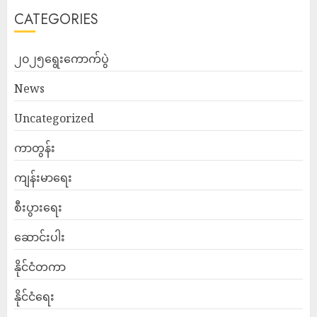
CATEGORIES
၂၀၂၅ရွေးကောက်ပွဲ
News
Uncategorized
ကာတွန်း
ကျန်းမာရေး
စီးပွားရေး
ဆောင်းပါး
နိုင်ငံတကာ
နိုင်ငံရေး