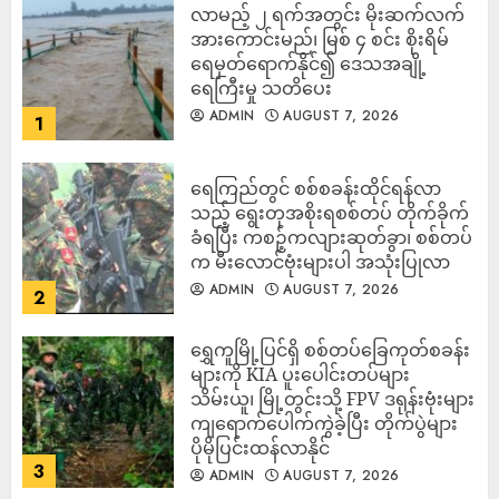
လာမည့် ၂ ရက်အတွင်း မိုးဆက်လက်
အားကောင်းမည်၊ မြစ် ၄ စင်း စိုးရိမ်
ရေမှတ်ရောက်နိုင်၍ ဒေသအချို့
ရေကြီးမှု သတိပေး
ADMIN
AUGUST 7, 2026
1
ရေကြည်တွင် စစ်စခန်းထိုင်ရန်လာ
သည့် ရွေးတုအစိုးရစစ်တပ် တိုက်ခိုက်
ခံရပြီး ကစဉ့်ကလျားဆုတ်ခွာ၊ စစ်တပ်
က မီးလောင်ဗုံးများပါ အသုံးပြုလာ
ADMIN
AUGUST 7, 2026
2
‎ရွှေကူမြို့ပြင်ရှိ စစ်တပ်ခြေကုတ်စခန်း
များကို KIA ပူးပေါင်းတပ်များ
သိမ်းယူ၊ မြို့တွင်းသို့ FPV ဒရုန်းဗုံးများ
ကျရောက်ပေါက်ကွဲခဲ့ပြီး တိုက်ပွဲများ
ပိုမိုပြင်းထန်လာနိုင်
3
ADMIN
AUGUST 7, 2026