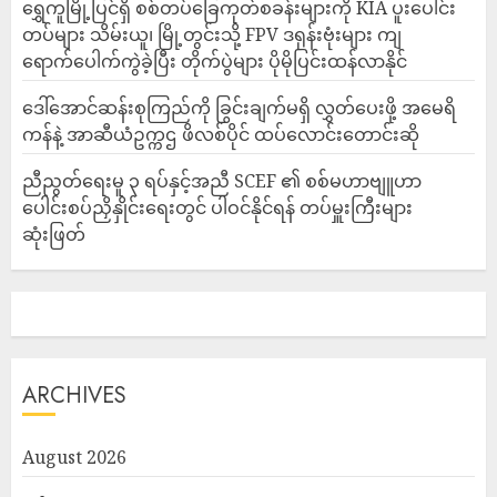
‎ရွှေကူမြို့ပြင်ရှိ စစ်တပ်ခြေကုတ်စခန်းများကို KIA ပူးပေါင်း
တပ်များ သိမ်းယူ၊ မြို့တွင်းသို့ FPV ဒရုန်းဗုံးများ ကျ
ရောက်ပေါက်ကွဲခဲ့ပြီး တိုက်ပွဲများ ပိုမိုပြင်းထန်လာနိုင်
ဒေါ်အောင်ဆန်းစုကြည်ကို ခြွင်းချက်မရှိ လွှတ်ပေးဖို့ အမေရိ
ကန်နဲ့ အာဆီယံဥက္ကဌ ဖိလစ်ပိုင် ထပ်လောင်းတောင်းဆို
ညီညွတ်ရေးမူ ၃ ရပ်နှင့်အညီ SCEF ၏ စစ်မဟာဗျူဟာ
ပေါင်းစပ်ညှိနှိုင်းရေးတွင် ပါဝင်နိုင်ရန် တပ်မှူးကြီးများ
ဆုံးဖြတ်
ARCHIVES
August 2026