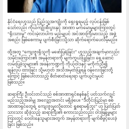
နိုင်ငံရေးဟူသည် ပြည်သူ့အကျိုးကို ရှေးရှုရမည့် လုပ်ငန်းဖြစ်
သော်လည်း ကိုယ်ကျိုးစီးပွားနှင့် အာဏာ မက်မောမှုများကြားတွင်
“ရိုးသားမှု” ကင်းမဲ့လာပါက မည်မျှပင် အင်အားကြီးမားသည့် အဖွဲ့
အစည်း ဖြစ်စေကာမူ ပျက်စီးခြင်းသို့သာ ဆိုက်ရောက်ပေလိမ့်မည်။
ထို့အတူ “ကျေးဇူးရှိသူကို မဖော်ပြရဲခြင်း” ဟူသည့်အချက်မှာလည်း
သမိုင်းကြောင်း၏ အမှန်တရားကို မျက်ကွယ်ပြုခြင်း၊ ရှေ့ဆောင်
လမ်းပြခဲ့သူများ၏ အခန်းကဏ္ဍကို ကိုယ့်ဝါဒနှင့် မကိုက်ညီ၍
ချန်လှပ် ထားခြင်း သို့မဟုတ် အသိအမှတ်ပြုရန် ဝန်လေးခြင်းတို့
ကြောင့် ဖြစ်ပေါ်လာသည့် စိတ်ဓာတ်ရေးရာ ပျက်ယွင်းမှုပင်
ဖြစ်သည်။
ဆရာကြီး ဦးဝင်းတင်သည် စစ်အာဏာရှင်စနစ်နှင့် ပတ်သက်လျှင်
မည်သည့်အခါမျှ အလျှော့အတင်း မရှိခဲ့ပေ။ “ဒီတိုင်းပြည်မှာ စစ်
အာဏာရှင်တွေရဲ့ ကျေးဇူးမူးလို့တောင် ရှူစရာမရှိဘူး” ဟု ပြတ်ပြတ်
သားသား ဆိုခဲ့သည့် ဆရာကြီး၏ စကားသည်လည်း ဝါဒဖြန့်မှုများ
ကြားတွင် ဝေဝါးနေသူများအတွက် အမှန်တရားကို မျက်စိဖွင့်ပေးခဲ့
ခြင်း ဖြစ်သည်။