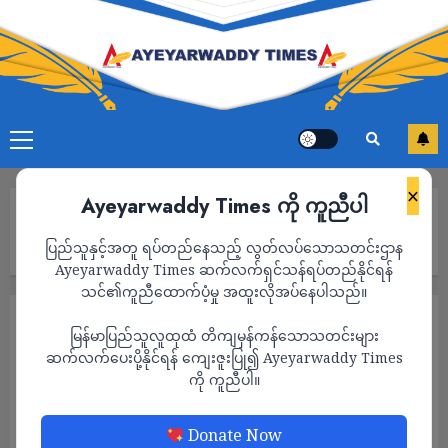
×
Ayeyarwaddy Times ကို ကူညီပါ
Home
အမှန်တရားအတွက် ဒူးမထောက်ခဲ့သည့် သံမဏိစိတ်ဓာတ်ပိုင်ရှင်
ပြည်သူနှင့်အတူ ရပ်တည်နေသည့် လွတ်လပ်သောသတင်းဌာန
သတင်းစာဆရာကြီး ဟံသာဝတီ ဦးဝင်းတင်(အယ်ဒီတာ့အာဘော်)
Ayeyarwaddy Times ဆက်လက်ရှင်သန်ရပ်တည်နိုင်ရန်
သင်၏ကူညီထောက်ပံ့မှု အထူးလိုအပ်နေပါသည်။
ဆောင်းပါး
အယ်ဒီတာ့ အာဘော်
မြန်မာပြည်သူလူထုထံ တိကျမှန်ကန်သောသတင်းများ
အမှန်တရားအတွက် ဒူးမထောက်ခဲ့သည့်
ဆက်လက်ပေးပို့နိုင်ရန် ကျေးဇူးပြု၍ Ayeyarwaddy Times
ကို ကူညီပါ။
သံမဏိစိတ်ဓာတ်ပိုင်ရှင် သတင်းစာဆရာကြီး ဟံ
သာဝတီ ဦးဝင်းတင်(အယ်ဒီတာ့အာဘော်)
Donate Now