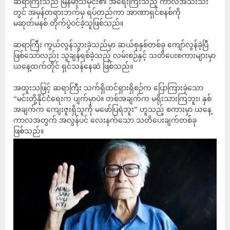
ဆရာကြီးသည် မြန်မာ့သမိုင်း၏ အရေးကြီးသည့် ကာလအသီးသီး
တွင် အမှန်တရားဘက်မှ ရပ်တည်ကာ အာဏာရှင်စနစ်ကို
မဆုတ်မနစ် တိုက်ပွဲဝင်ခဲ့သူဖြစ်သည်။
ဆရာကြီး ကွယ်လွန်သွားခဲ့သည်မှာ ဆယ်စုနှစ်တစ်ခု ကျော်လွန်ခဲ့ပြီ
ဖြစ်သော်လည်း သူချန်ရစ်ခဲ့သည့် လမ်းစဉ်နှင့် သတိပေးစကားများမှာ
ယနေ့ထက်တိုင် ရှင်သန်နေဆဲ ဖြစ်သည်။
အထူးသဖြင့် ဆရာကြီး သက်ရှိထင်ရှားရှိစဉ်က ပြောကြားခဲ့သော
“မင်းတို့နိုင်ငံရေးက ပျက်မှာပဲ။ တစ်အချက်က မရိုးသားကြဘူး၊ နှစ်
အချက်က ကျေးဇူးရှိသူကို မဖော်ပြရဲဘူး” ဟူသည့် စကားမှာ ယနေ့
ကာလအတွက် အလွန်ပင် လေးနက်သော သတိပေးချက်တစ်ခု
ဖြစ်သည်။