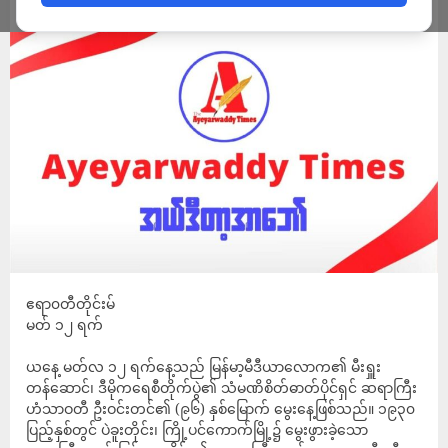
ADMIN
MARCH 13, 2026
ဧရာ၀တီတိုင်းမ်
မတ် ၁၂ ရက်
ယနေ့ မတ်လ ၁၂ ရက်နေ့သည် မြန်မာ့မီဒီယာလောက၏ မီးရှူး
တန်ဆောင်၊ ဒီမိုကရေစီတိုက်ပွဲ၏ သံမဏိစိတ်ဓာတ်ပိုင်ရှင် ဆရာကြီး
ဟံသာဝတီ ဦးဝင်းတင်၏ (၉၆) နှစ်မြောက် မွေးနေ့ဖြစ်သည်။ ၁၉၃၀
ပြည့်နှစ်တွင် ပဲခူးတိုင်း၊ ကြို့ပင်ကောက်မြို့၌ မွေးဖွားခဲ့သော