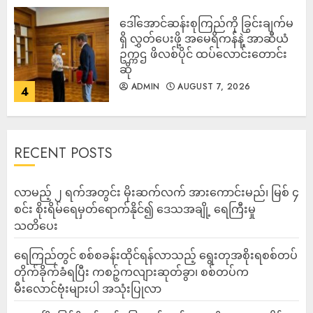
ဒေါ်အောင်ဆန်းစုကြည်ကို ခြွင်းချက်မ
ရှိ လွှတ်ပေးဖို့ အမေရိကန်နဲ့ အာဆီယံ
ဥက္ကဌ ဖိလစ်ပိုင် ထပ်လောင်းတောင်း
ဆို
ADMIN
AUGUST 7, 2026
4
RECENT POSTS
လာမည့် ၂ ရက်အတွင်း မိုးဆက်လက် အားကောင်းမည်၊ မြစ် ၄
စင်း စိုးရိမ်ရေမှတ်ရောက်နိုင်၍ ဒေသအချို့ ရေကြီးမှု
သတိပေး
ရေကြည်တွင် စစ်စခန်းထိုင်ရန်လာသည့် ရွေးတုအစိုးရစစ်တပ်
တိုက်ခိုက်ခံရပြီး ကစဉ့်ကလျားဆုတ်ခွာ၊ စစ်တပ်က
မီးလောင်ဗုံးများပါ အသုံးပြုလာ