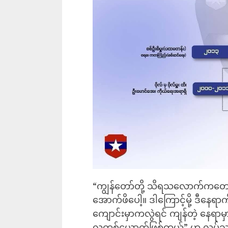
“ကျွန်တော်တို့ သိရသလောက်ကတော့ 
အောက်ဖိ‌ပေါ့။ ဒါကြောင့်မို့ ဒီ
ကျောင်းမှာကလွဲရင် ကျန်တဲ့ နေရာမှ
လူတစ်ယောက်ဖြစ်တယ်” ဟု လုပ်သက