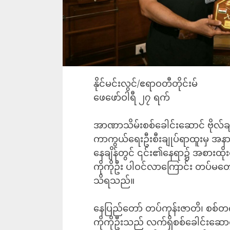
နိုင်မင်းလွင်/ဧရာဝတီတိုင်းမ်
ဖေဖော်ဝါရီ ၂၇ ရက်
အာဏာသိမ်းစစ်ခေါင်းဆောင် ဗိုလ်ချုပ်
ကာကွယ်ရေးဦးစီးချုပ်ရာထူးမှ အ
နေချိန်တွင် ၎င်း၏နေရာ၌ အစားထိုးရ
ကိုကိုဦး ပါဝင်လာကြောင်း တပ်မ
သိရသည်။
နေပြည်တော် တပ်ကုန်းဇာတိ၊ စစ်တက္
ကိုကိုဦးသည် လက်ရှိစစ်ခေါင်းဆေ