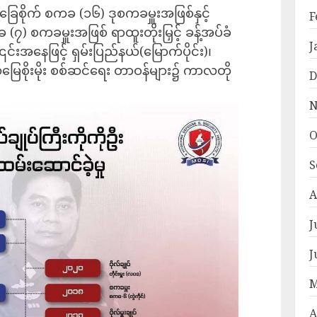
ခြေစိုက် စကခ (၁၆) ဒုစကခမှူးအဖြစ်နှင့်
F
(၇) စကခမှူးအဖြစ် ရာထူးတိုးမြှင့် ခန့်အပ်ခံ
J
်းအနေဖြင့် ရှမ်းပြည်နယ်(မြောက်ပိုင်း)၊
်မြေစိုးမိုး စစ်ဆင်ရေး တာဝန်များ၌ ကာလတို
D
N
O
S
A
J
J
M
A