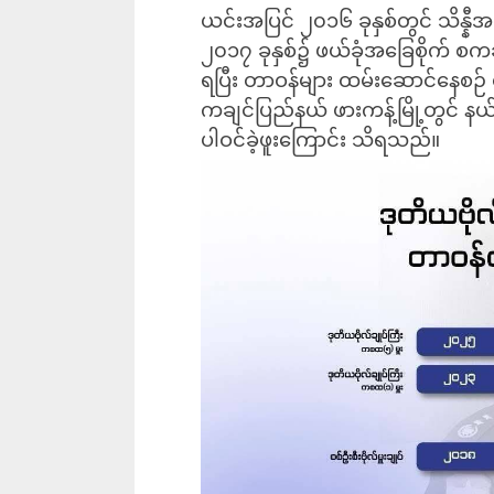
ယင်းအပြင် ၂၀၁၆ ခုနှစ်တွင် သိန္နီအ
၂၀၁၇ ခုနှစ်၌ ဖယ်ခုံအခြေစိုက် စကခ 
ရပြီး တာဝန်များ ထမ်းဆောင်နေစဉ် ၎င
ကချင်ပြည်နယ် ဖားကန့်မြို့တွင် နယ
ပါဝင်ခဲ့ဖူးကြောင်း သိရသည်။