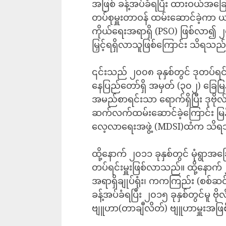
အဖြစ် ခန့်အပ်ခံရပြီး ထားဝယ်အခြေ
တပ်စုမှူးတာဝန် ထမ်းဆောင်ခဲ့ကာ ယင
ကိုယ်ရေးအရာရှိ (PSO) ဖြစ်လာ၍ ၂၀၀၆ 
မြှင့်ရရှိလာသူဖြစ်ကြောင်း သိရသည်
၎င်းသည် ၂၀၀၈ ခုနှစ်တွင် ဒုတပ်ရင်း
နေပြည်တော်ရှိ အမှတ် (၃၀၂) ခြေမြန်
အမည်စာရင်းသာ ရောက်ရှိပြီး ဒုဗို
ဆက်လက်ထမ်းဆောင်ခဲ့ကြောင်း မြန်မာ
လေ့လာရေးအဖွဲ့ (MDSI)ထံက သိ
ထို့နောက် ၂၀၁၁ ခုနှစ်တွင် မုံရွာအခ
တပ်ရင်းမှူးဖြစ်လာသည်။ ထို့နောက် 
အရာရှိချုပ်ရုံး၊ ကကကြည်း (စစ်ဆင်
ခန့်အပ်ခံရပြီး ၂၀၁၅ ခုနှစ်တွင်မူ 
ဗျူဟာ(တာချီလိတ်) ဗျူဟာမှူးအဖြ