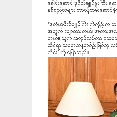
ခေါင်းဆောင် ဒုဗိုလ်ချုပ်မှူးကြီး
နှစ်ရှည်လများ တာဝန်ထမ်းဆောင်ခဲ
“ဒုတိယဗိုလ်ချုပ်ကြီး ကိုကိုဦးက တ
အတွက် လျာထားတယ်၊ အလားအလာ ရှိ
တယ်။ သူက အလုပ်လုပ်တာ သေသေ
ဆိုင်ရာ သုတေသနတစ်ဦးဖြစ်သူ လုပ်
တိုင်းမ်ကို ပြောသည်။