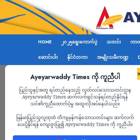
HOME
၂၀၂၅ရွေးကောက်ပွဲ
သတင်း
ကာတွ
ဆောင်းပါး
နိုင်ငံတကာ
အမျိုးသမီးကဏ္ဍ
Ayeyarwaddy Times ကို ကူညီပါ
Home
စစ်မတိုက်ဖူးသော်လည်း အထက်ဖား၍ ရာထူးတက်လ
ပြည်သူနှင့်အတူ ရပ်တည်နေသည့် လွတ်လပ်သောသတင်းဌာန
Ayeyarwaddy Times ဆက်လက်ရှင်သန်ရပ်တည်နိုင်ရန်
သင်၏ကူညီထောက်ပံ့မှု အထူးလိုအပ်နေပါသည်။
သတင်း
မြန်မာပြည်သူလူထုထံ တိကျမှန်ကန်သောသတင်းများ ဆက်လက်
စစ်မတိုက်ဖူးသော်
ပေးပို့နိုင်ရန် ကျေးဇူးပြု၍ Ayeyarwaddy Times ကို ကူညီပါ။
တက်လာသူ ဒုဗိုလ်ချု