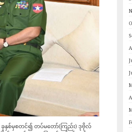
N
O
S
A
J
J
M
A
M
F
၇ ခုနှစ်မှစတင်၍ တပ်မတော်(ကြည်း) ဒုဗိုလ်