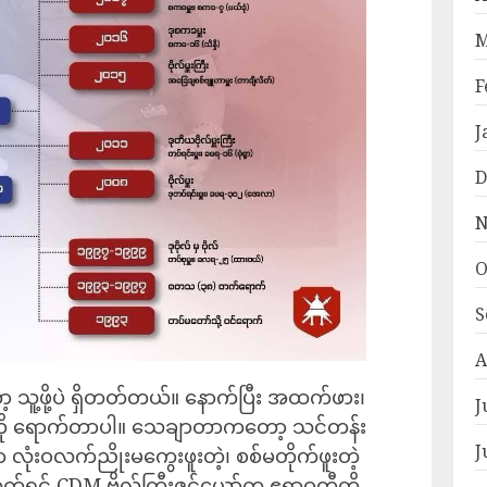
M
F
J
D
N
O
S
A
သူ့ဖို့ပဲ ရှိတတ်တယ်။ နောက်ပြီး အထက်ဖား၊
J
နေရာကို ရောက်တာပါ။ သေချာတာကတော့ သင်တန်း
J
ာ လုံးဝလက်ညိုးမကွေးဖူးတဲ့၊ စစ်မတိုက်ဖူးတဲ့
်ရင့် CDM ဗိုလ်ကြီးဇင်ယော်က ဧရာဝတီတို