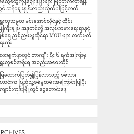
ထွေထွေကုန်ဈေးနှုန်းများ မြင့်တက်လာချိန်
ွင် ဆန်ဈေးနှုန်းလည်းလိုက်ပါမြင့်တက်
ွေးတုသမ္မတ မင်းအောင်လှိုင်နှင့် ထိုင်း
န်ကြီးချုပ် အနုတင်တို့ အလုပ်သမားရေးရာနှင့်
ြစ်ရေ ညစ်ညမ်းမှုဆိုင်ရာ MOU များ လက်မှတ်
ေးထိုး
ေးမျက်နှာတွင် တာကျိုးပြီး ၆ ရက်အကြာမှ
ွေးတုစစ်အစိုးရ အစည်းအဝေးထိုင်
ြေထောက်ပြတ်၍ပြန်လာသည့် စစ်သား
ောင်းက ပြည်သူ့စစ်မှုထမ်းအကြောင်းပြပြီး
ျောင်းကုန်းမြို့တွင် ငွေတောင်းနေ
ARCHIVES