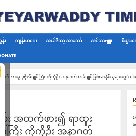
န်း
ကျန်းမာရေး
အယ်ဒီတာ့ အာဘော်
အင်တာဗျူး
စီးပွားရ
DONATE
×
ာသူ ဒုဗိုလ်ချုပ်ကြီး ကိုကိုဦး အနာဂတ် တပ်ချုပ်ဖြစ်လာနိုင်သူများတွင် ပါဝ
လည်း အထက်ဖား၍ ရာထူး
ဟ
ဖ
ပ်ကြီး ကိုကိုဦး အနာဂတ်