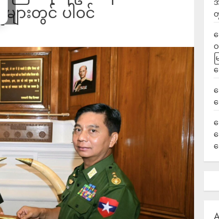
အ
ူများတွင် ပါဝင်
တ
ရ
ဝ
မ
ရ
လ
ရ
ခ
ဟ
က