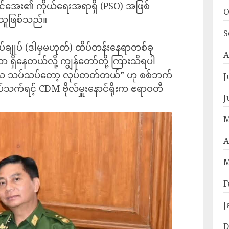
 မောင်အေး၏ ကိုယ်ရေးအရာရှိ (PSO) အဖြစ်
O
့သူဖြစ်သည်။
S
ပ်ချုပ် (ဒါမှမဟုတ်) ထိပ်တန်းနေရာတစ်ခု
A
နေတယ်လို့ ကျွန်တော်တို့ ကြားသိရပါ
 သပ်သပ်တော့ လုပ်တတ်တယ်” ဟု စစ်ဘက်
J
သက်ရင့် CDM ဗိုလ်မှူးနောင်ရိုးက ဧရာဝတီ
J
M
A
M
F
J
D