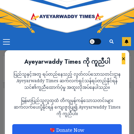
×
Ayeyarwaddy Times ကို ကူညီပါ
Home
ပဋိပက္ခများရှောင်ရှားနိုင်ရန် ၁၄ ရက်တာအပြင်မထွက်ရေးလှုပ်ရှားမှု
ပြည်သူနှင့်အတူ ရပ်တည်နေသည့် လွတ်လပ်သောသတင်းဌာန
တွင် ထိုင်းရောက်မြန်မာလုပ်သားအများအပြား ပါဝင်
Ayeyarwaddy Times ဆက်လက်ရှင်သန်ရပ်တည်နိုင်ရန်
သင်၏ကူညီထောက်ပံ့မှု အထူးလိုအပ်နေပါသည်။
သတင်း
မြန်မာပြည်သူလူထုထံ တိကျမှန်ကန်သောသတင်းများ
ပဋိပက္ခများရှောင်ရှားနိုင်ရန် ၁၄ ရက်တာအပြင်
ဆက်လက်ပေးပို့နိုင်ရန် ကျေးဇူးပြု၍ Ayeyarwaddy Times
ကို ကူညီပါ။
မထွက်ရေးလှုပ်ရှားမှုတွင် ထိုင်းရောက်မြန်မာ
လုပ်သားအများအပြား ပါဝင်
Donate Now