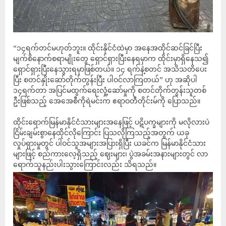
“၁၄ရက်တင်မဟုတ်ဘူး။ ထိုင်းနိုင်ငံထဲမှာ အနေအထိုင်ဆင်ခြင်ပြီး
မျက်စိနောက်စရာမျိုးတွေ ရှောင်ရှားပြီးနေရမှာက ထိုင်းမှာရှိနေသ၍
ရှောင်ရှားပြီးနေသွားရမှာဖြစ်တယ်။ ၁၄ ရက်နဲ့စတင် အသိသတိပေး
ပြီး စတင်နှိုးဆော်တိုက်တွန်းပြီး ပါဝင်လာကြတယ်” ဟု အဆိုပါ
၁၄ရက်တာ အပြင်မထွက်ရေးလှုံ့ဆော်မှုကို စတင်တိုက်တွန်းသူတစ်
ဦးဖြစ်သည့် အေအေစီကိုရဲမင်းက ဧရာဝတီတိုင်းမ်ကို ပြောသည်။
ထိုင်း‌ရောက်မြန်မာနိုင်ငံသားများအနေဖြင့် ပဋိပက္ခများကို မလိုလားပဲ
ငြိမ်းချမ်းစွာနေထိုင်လိုကြောင်း ပြသလိုကြသည့်အတွက် ယခု
လှုပ်ရှားမှုတွင် ပါဝင်သူအများအပြားရှိပြီး ယခင်က မြန်မာနိုင်ငံသား
များဖြင့် စည်ကားလေ့ရှိသည့် ဈေးများ၊ ပွဲအခမ်းအနားများတွင် လာ
ရောက်သူနည်းပါးသွားကြောင်းလည်း သိရသည်။