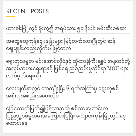
RECENT POSTS
ဟားခါးမြို့တွင် ဗုံးကွဲ၍ အရပ်သား ၅၀ နီးပါး ဖမ်းဆီးစစ်ဆး
အထွေထွေကုန်ဈေးနှုန်းများ မြင့်တက်လာချိန်တွင် ဆန်
ဈေးနှုန်းလည်းလိုက်ပါမြင့်တက်
ရွေးတုသမ္မတ မင်းအောင်လှိုင်နှင့် ထိုင်းဝန်ကြီးချုပ် အနုတင်တို့
အလုပ်သမားရေးရာနှင့် မြစ်ရေ ညစ်ညမ်းမှုဆိုင်ရာ MOU များ
လက်မှတ်ရေးထိုး
လေးမျက်နှာတွင် တာကျိုးပြီး ၆ ရက်အကြာမှ ရွေးတုစစ်
အစိုးရ အစည်းအဝေးထိုင်
ခြေထောက်ပြတ်၍ပြန်လာသည့် စစ်သားဟောင်းက
ပြည်သူ့စစ်မှုထမ်းအကြောင်းပြပြီး ကျောင်းကုန်းမြို့တွင် ငွေ
တောင်းနေ