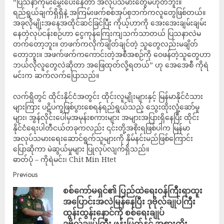
“ပြသနာကိုမီးမွှေးပေးနေတာ အလုပ်သမားတွေမဟုတ်ဘူး။
ရည်ရွယ်ချက်ရှိရှိနဲ့ အကြမ်းဖက်စစ်အုပ်စုဘက်ကလူတွေဖြစ်တယ်။
အခုလိုမျိုးအနေအထိုင်ဆင်ခြင်ပြီး ကိုယ့်ဟာကို အေးအေးချမ်းချမ်း
နေတဲ့လုပ်ငန်းစဉ်ဟာ ငွေကုန်ကြေးကျသက်သာတယ် ပြသနာလဲမ
တက်တော့ဘူး။ တဖက်ကလိုက်ချိတ်ချင်တဲ့ သူတွေလည်းမချိတ်
တော့ဘူး။ အဖက်ဖက်ကကောင်းတဲ့အစီအစဉ်ကို ဝေဖန်တဲ့သူတွေဟာ
ဘယ်လိုလူတွေလဲဆိုတာ အဖြေထုတ်လို့ရတယ်” ဟု အေအေစီ ကိုရဲ
မင်းက ဆက်လက်ပြောသည်။
လက်ရှိတွင် ထိုင်းနိုင်ငံအတွင်း ထိုင်းလူမျိုးများနှင့် မြန်မာနိုင်ငံသား
များကြား ပဋိပက္ခဖြစ်ပွားစေရန်ရည်ရွယ်သည့် သွေးထိုးလှုံ့ဆော်မှု
များ၊ အွန်လိုင်းပေါ်မှအမုန်းစကားများ အများအပြားရှိနေပြီး ထိုင်း
နိုင်ငံရေးပါတီငယ်တခုကလည်း ၎င်းတို့အစိုးရဖြစ်ပါက မြန်မာ
အလုပ်သမားရေးဆောင်ရွက်သူများကို နှိမ်နင်းမည်ဖြစ်ကြောင်း
ပြောဆိုကာ မဲဆွယ်မှုများ ပြုလုပ်လျက်ရှိသည်။
ဓာတ်ပုံ – ကိုရဲမင်း၊ Chit Min Htet
Previous
စစ်ကော်မရှင်၏ ပြည်ထဲရေးဝန်ကြီးရာထူး
အပြောင်းအလဲမြန်နေပြီး ဒုဗိုလ်ချုပ်ကြီး
ထွန်းထွန်းနောင်ကို စစ်ရေးချုပ်
ဒုဗိုလ်ချုပ်ကြီး ဖုန်းမြတ်နှင့် အစားထိုး