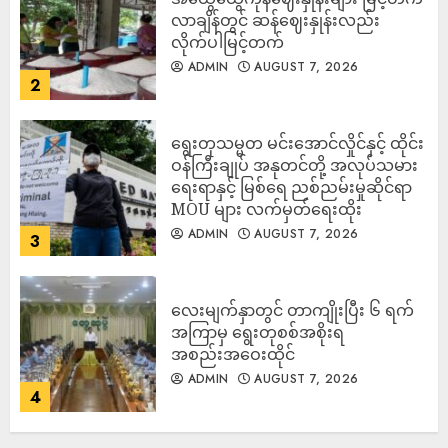
လာချိန်တွင် ဆန်ဈေးနှုန်းလည်း
လိုက်ပါမြင့်တက်
ADMIN
AUGUST 7, 2026
2
ရွေးတုသမ္မတ မင်းအောင်လှိုင်နှင့် ထိုင်း
ဝန်ကြီးချုပ် အနုတင်တို့ အလုပ်သမား
ရေးရာနှင့် မြစ်ရေ ညစ်ညမ်းမှုဆိုင်ရာ
MOU များ လက်မှတ်ရေးထိုး
ADMIN
AUGUST 7, 2026
3
လေးမျက်နှာတွင် တာကျိုးပြီး ၆ ရက်
အကြာမှ ရွေးတုစစ်အစိုးရ
အစည်းအဝေးထိုင်
ADMIN
AUGUST 7, 2026
4