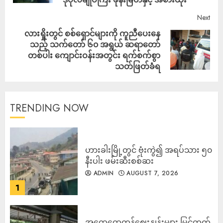
Next
လားရှိုးတွင် စစ်ရှောင်များကို ကူညီပေးနေ
သည့် သက်တော် ၆၀ အရွယ် ဆရာတော်
တစ်ပါး ကျောင်းဝန်းအတွင်း ရက်စက်စွာ
သတ်ဖြတ်ခံရ
TRENDING NOW
ဟားခါးမြို့တွင် ဗုံးကွဲ၍ အရပ်သား ၅၀
နီးပါး ဖမ်းဆီးစစ်ဆး
ADMIN
AUGUST 7, 2026
1
အထွေထွေကုန်ဈေးနှုန်းများ မြင့်တက်