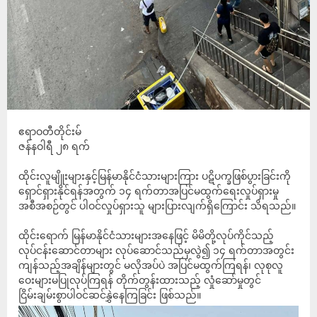
ဧရာဝတီတိုင်းမ်
ဇန်နဝါရီ ၂၈ ရက်
ထိုင်းလူမျိူးများနှင့်မြန်မာနိုင်ငံသားများကြား ပဋိပက္ခဖြစ်ပွားခြင်းကို
ရှောင်ရှားနိုင်ရန်အတွက် ၁၄ ရက်တာအပြင်မထွက်ရေးလှုပ်ရှားမှု
အစီအစဉ်တွင် ပါဝင်လှုပ်ရှားသူ များပြားလျက်ရှိကြောင်း သိရသည်။
ထိုင်းရောက် မြန်မာနိုင်ငံသားများအနေဖြင့် မိမိတို့လုပ်ကိုင်သည့်
လုပ်ငန်းဆောင်တာများ လုပ်ဆောင်သည်မှလွဲ၍ ၁၄ ရက်တာအတွင်း
ကျန်သည့်အချိန်များတွင် မလိုအပ်ပဲ အပြင်မထွက်ကြရန်၊ လုစုလူ
ဝေးများမပြုလုပ်ကြရန် တိုက်တွန်းထားသည့် လှုံဆော်မှုတွင်
ငြိမ်းချမ်းစွာပါဝင်ဆင်နွှဲနေကြခြင်း ဖြစ်သည်။