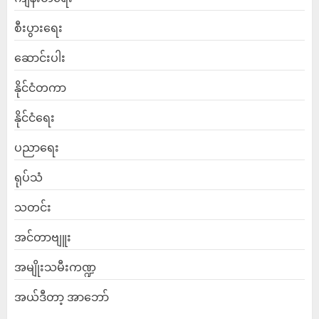
စီးပွားရေး
ဆောင်းပါး
နိုင်ငံတကာ
နိုင်ငံရေး
ပညာရေး
ရုပ်သံ
သတင်း
အင်တာဗျူး
အမျိုးသမီးကဏ္ဍ
အယ်ဒီတာ့ အာဘော်