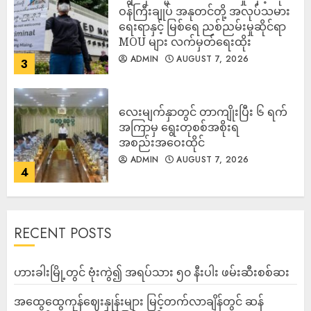
ဝန်ကြီးချုပ် အနုတင်တို့ အလုပ်သမား
ရေးရာနှင့် မြစ်ရေ ညစ်ညမ်းမှုဆိုင်ရာ
MOU များ လက်မှတ်ရေးထိုး
ADMIN
AUGUST 7, 2026
3
လေးမျက်နှာတွင် တာကျိုးပြီး ၆ ရက်
အကြာမှ ရွေးတုစစ်အစိုးရ
အစည်းအဝေးထိုင်
ADMIN
AUGUST 7, 2026
4
RECENT POSTS
ဟားခါးမြို့တွင် ဗုံးကွဲ၍ အရပ်သား ၅၀ နီးပါး ဖမ်းဆီးစစ်ဆး
အထွေထွေကုန်ဈေးနှုန်းများ မြင့်တက်လာချိန်တွင် ဆန်