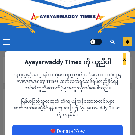
×
Ayeyarwaddy Times ကို ကူညီပါ
Home
ဗင်နီဇွဲလားသမ္မတ မာဒူရိုကို ဖမ်းဆီးတဲ့စစ်ဆင်ရေးမှာ လျှို့ဝှက်
ပြည်သူနှင့်အတူ ရပ်တည်နေသည့် လွတ်လပ်သောသတင်းဌာန
လက်နက်သစ် အမေရိကန် သုံးခဲ့
Ayeyarwaddy Times ဆက်လက်ရှင်သန်ရပ်တည်နိုင်ရန်
သင်၏ကူညီထောက်ပံ့မှု အထူးလိုအပ်နေပါသည်။
နိုင်ငံတကာ
သတင်း
မြန်မာပြည်သူလူထုထံ တိကျမှန်ကန်သောသတင်းများ
ဗင်နီဇွဲလားသမ္မတ မာဒူရိုကို ဖမ်းဆီးတဲ့
ဆက်လက်ပေးပို့နိုင်ရန် ကျေးဇူးပြု၍ Ayeyarwaddy Times
ကို ကူညီပါ။
စစ်ဆင်ရေးမှာ လျှို့ဝှက်လက်နက်သစ် အမေရိ
ကန် သုံးခဲ့
Donate Now