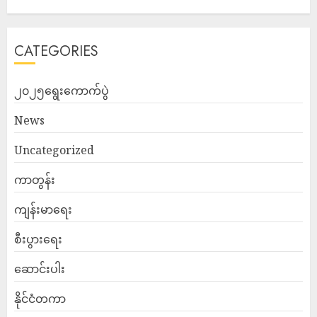
CATEGORIES
၂၀၂၅ရွေးကောက်ပွဲ
News
Uncategorized
ကာတွန်း
ကျန်းမာရေး
စီးပွားရေး
ဆောင်းပါး
နိုင်ငံတကာ