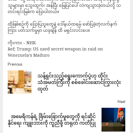
သူများမှာ သွေးထွက်၊ အန်ပြီး မြေပြင်ပေါ် လဲကျသွားခဲ့တယ်လို့ သ
တင်းရင်းမြစ်က ပြောပါတယ်။
ထိုဖြစ်စဉ်ကို ပြောပြသူတွေနဲ့ ဒေါ်နယ်ထရမ့် ဖော်ပြခဲ့တဲ့လက်နက်
ကြား ပတ်သက်မှုမှာ ယခုချိန် ထိ မရှင်းလင်းပေ။
ကိုးကား – NHK
Ref; Trump: US used secret weapon in raid on
Venezuela’s Maduro
Previous
သန့်ရှင်းသည့်ရွေးကောက်ပွဲဟု ထိုင်း
သံအမတ်ကြီးကို စစ်ခေါင်းဆောင်ကြွားလုံး
ထုတ်
Next
အမေရိကန်ရဲ့ ခြိမ်းခြောက်မှုတွေကို ရင်ဆိုင်
နိုင်ရေး ကျူးဘားကို ကူညီဖို့ တရုတ် ကတိပြု