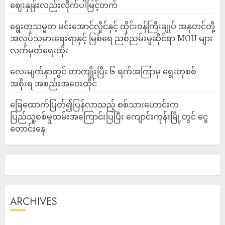
ဈေးနှုန်းလည်းလိုက်ပါမြင့်တက်
ရွေးတုသမ္မတ မင်းအောင်လှိုင်နှင့် ထိုင်းဝန်ကြီးချုပ် အနုတင်တို့
အလုပ်သမားရေးရာနှင့် မြစ်ရေ ညစ်ညမ်းမှုဆိုင်ရာ MOU များ
လက်မှတ်ရေးထိုး
လေးမျက်နှာတွင် တာကျိုးပြီး ၆ ရက်အကြာမှ ရွေးတုစစ်
အစိုးရ အစည်းအဝေးထိုင်
ခြေထောက်ပြတ်၍ပြန်လာသည့် စစ်သားဟောင်းက
ပြည်သူ့စစ်မှုထမ်းအကြောင်းပြပြီး ကျောင်းကုန်းမြို့တွင် ငွေ
တောင်းနေ
ARCHIVES