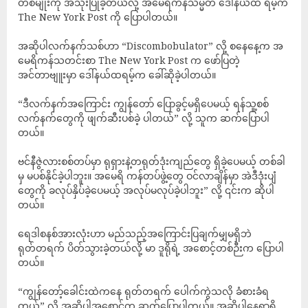
တစ်မျိုးကို အသုံးပြုခဲ့တယ်လို့ အမေရိကန်သမ္မတ ဒေါ်နယ်ထ ရမ့်က
The New York Post ကို ပြောပါတယ်။
အဆိုပါလက်နက်သစ်ဟာ “Discombobulator” လို့ စနေနေ့က အ
မေရိကန်သတင်းစာ The New York Post က ဖော်ပြတဲ့
အင်တာဗျူးမှာ ဒေါ်နယ်ထရမ့်က ခေါ်ဆိုခဲ့ပါတယ်။
“ဒီလက်နက်အကြောင်း ကျွန်တော် ပြောခွင့်မရှိပေမယ့် ရန်သူ့စစ်
လက်နက်တွေကို ဖျက်ဆီးပစ်ခဲ့ ပါတယ်” လို့ သူက ဆက်ပြောပါ
တယ်။
ဗင်နီဇွဲလားစစ်တပ်မှာ ရုရှားနဲ့တရုတ်ဒုံးကျည်တွေ ရှိခဲ့ပေမယ့် တစ်ခါ
မှ မပစ်နိုင်ခဲ့ပါဘူး။ အမေရိ ကန်တပ်ဖွဲ့တွေ ဝင်လာချိန်မှာ အဲဒီဒုံးပျံ
တွေကို ခလုပ်နှိပ်ခဲ့ပေမယ့် အလုပ်မလုပ်ခဲ့ပါဘူး” လို့ ၎င်းက ဆိုပါ
တယ်။
ရေဒါစနစ်အားလုံးဟာ မည်သည့်အကြောင်းပြချက်မျှမရှိဘဲ
ရုတ်တရက် ပိတ်သွားခဲ့တယ်လို့ မာ ဒူရိုရဲ့ အစောင့်တစ်ဉီးက ပြောပါ
တယ်။
“ကျွန်တော့်ခေါင်းထဲကနေ ရုတ်တရက် ပေါက်ကွဲသလို ခံစားခံရ
တယ်” လို့ အဆိုပါအစောင့်က ဆက်ပြောပါတယ်။ အဆိုပါနေရာရှိ