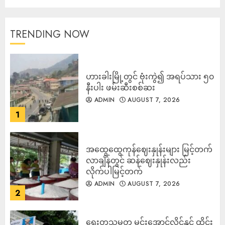
TRENDING NOW
ဟားခါးမြို့တွင် ဗုံးကွဲ၍ အရပ်သား ၅၀
နီးပါး ဖမ်းဆီးစစ်ဆး
ADMIN
AUGUST 7, 2026
1
အထွေထွေကုန်ဈေးနှုန်းများ မြင့်တက်
လာချိန်တွင် ဆန်ဈေးနှုန်းလည်း
လိုက်ပါမြင့်တက်
ADMIN
AUGUST 7, 2026
2
ရွေးတုသမ္မတ မင်းအောင်လှိုင်နှင့် ထိုင်း