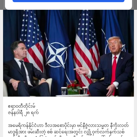
ADMIN
JANUARY 28, 2026
ဧရာဝတီတိုင်းမ်
ဇန်နဝါရီ ၂၈ ရက်
အမေရိကန်နိုင်ငံဟာ ဒီလအစောပိုင်းမှာ ဗင်နီဇွဲလားသမ္မတ နီကိုးလတ်
မာဒူရိုအား ဖမ်းဆီးတဲ့ စစ် ဆင်ရေးအတွင်း လျှို့ဝှက်လက်နက်သစ်