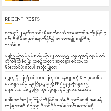
RECENT POSTS
လာမည့် ၂ ရက်အတွင်း မိုးဆက်လက် အားကောင်းမည်၊ မြစ် ၄
စင်း စိုးရိမ်ရေမှတ်ရောက်နိုင်၍ ဒေသအချို့ ရေကြီးမှု
သတိပေး
ရေကြည်တွင် စစ်စခန်းထိုင်ရန်လာသည့် ရွေးတုအစိုးရစစ်တပ်
တိုက်ခိုက်ခံရပြီး ကစဉ့်ကလျားဆုတ်ခွာ၊ စစ်တပ်က
မီးလောင်ဗုံးများပါ အသုံးပြုလာ
‎ရွှေကူမြို့ပြင်ရှိ စစ်တပ်ခြေကုတ်စခန်းများကို KIA ပူးပေါင်း
တပ်များ သိမ်းယူ၊ မြို့တွင်းသို့ FPV ဒရုန်းဗုံးများ ကျ
ရောက်ပေါက်ကွဲခဲ့ပြီး တိုက်ပွဲများ ပိုမိုပြင်းထန်လာနိုင်
ဒေါ်အောင်ဆန်းစုကြည်ကို ခြွင်းချက်မရှိ လွှတ်ပေးဖို့ အမေရိ
ကန်နဲ့ အာဆီယံဥက္ကဌ ဖိလစ်ပိုင် ထပ်လောင်းတောင်းဆို