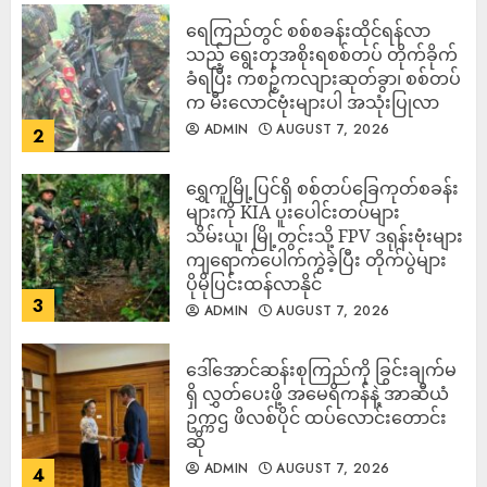
ရေကြည်တွင် စစ်စခန်းထိုင်ရန်လာ
သည့် ရွေးတုအစိုးရစစ်တပ် တိုက်ခိုက်
ခံရပြီး ကစဉ့်ကလျားဆုတ်ခွာ၊ စစ်တပ်
က မီးလောင်ဗုံးများပါ အသုံးပြုလာ
ADMIN
AUGUST 7, 2026
2
‎ရွှေကူမြို့ပြင်ရှိ စစ်တပ်ခြေကုတ်စခန်း
များကို KIA ပူးပေါင်းတပ်များ
သိမ်းယူ၊ မြို့တွင်းသို့ FPV ဒရုန်းဗုံးများ
ကျရောက်ပေါက်ကွဲခဲ့ပြီး တိုက်ပွဲများ
ပိုမိုပြင်းထန်လာနိုင်
3
ADMIN
AUGUST 7, 2026
ဒေါ်အောင်ဆန်းစုကြည်ကို ခြွင်းချက်မ
ရှိ လွှတ်ပေးဖို့ အမေရိကန်နဲ့ အာဆီယံ
ဥက္ကဌ ဖိလစ်ပိုင် ထပ်လောင်းတောင်း
ဆို
ADMIN
AUGUST 7, 2026
4