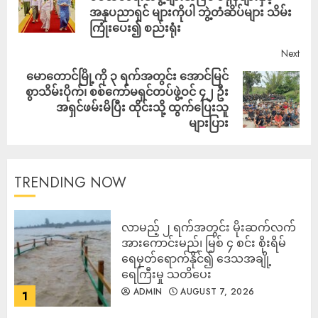
အနုပညာရှင် များကိုပါ ဘွဲ့တံဆိပ်များ သိမ်း
ကြုံးပေး၍ စည်းရုံး
Next
မောတောင်မြို့ကို ၃ ရက်အတွင်း အောင်မြင်
စွာသိမ်းပိုက်၊ စစ်ကော်မရှင်တပ်ဖွဲ့ဝင် ၄၂ ဦး
အရှင်ဖမ်းမိပြီး ထိုင်းသို့ ထွက်ပြေးသူ
များပြား
TRENDING NOW
လာမည့် ၂ ရက်အတွင်း မိုးဆက်လက်
အားကောင်းမည်၊ မြစ် ၄ စင်း စိုးရိမ်
ရေမှတ်ရောက်နိုင်၍ ဒေသအချို့
ရေကြီးမှု သတိပေး
ADMIN
AUGUST 7, 2026
1