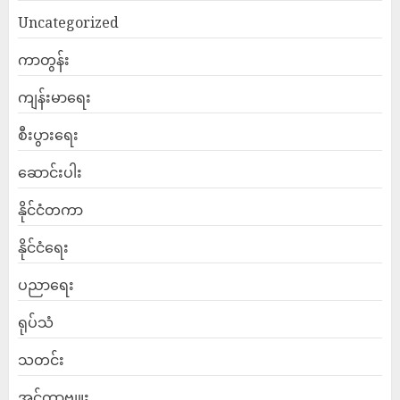
Uncategorized
ကာတွန်း
ကျန်းမာရေး
စီးပွားရေး
ဆောင်းပါး
နိုင်ငံတကာ
နိုင်ငံရေး
ပညာရေး
ရုပ်သံ
သတင်း
အင်တာဗျူး