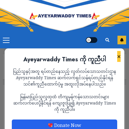
×
Ayeyarwaddy Times ကို ကူညီပါ
Home
လေးမျက်နှာမြို့နယ်တွင် ဒု၀န်ကြီးမဲဆွယ်ပွဲအတွက် တစ်အိမ်တစ်
ပြည်သူနှင့်အတူ ရပ်တည်နေသည့် လွတ်လပ်သောသတင်းဌာန
ယောက်တက်ရ
Ayeyarwaddy Times ဆက်လက်ရှင်သန်ရပ်တည်နိုင်ရန်
သင်၏ကူညီထောက်ပံ့မှု အထူးလိုအပ်နေပါသည်။
သတင်း
မြန်မာပြည်သူလူထုထံ တိကျမှန်ကန်သောသတင်းများ
လေးမျက်နှာမြို့နယ်တွင် ဒု၀န်ကြီးမဲဆွယ်ပွဲ
ဆက်လက်ပေးပို့နိုင်ရန် ကျေးဇူးပြု၍ Ayeyarwaddy Times
ကို ကူညီပါ။
အတွက် တစ်အိမ်တစ်ယောက်တက်ရ
ADMIN
NOVEMBER 14, 2025
Donate Now