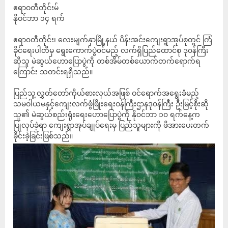
ဧရာဝတီတိုင်းမ်
နိုဝင်ဘာ ၁၄ ရက်
ဧရာ၀တီတိုင်း၊ လေးမျက်နှာမြို့နယ် ပိန်းအင်းကျေးရွာအုပ်စုတွင် ကြံ
ခိုင်ရေးပါတီမှ ရွေးကောက်ပွဲ၀င်မည့် လက်ရှိပြည်ထောင်စု ဒု၀န်ကြီး
ဆိုသူ မဲဆွယ်ဟောပြောပွဲကို တစ်အိမ်တစ်ယောက်တက်ရောက်ရ
ကြောင်း သတင်းရရှိသည်။
ပြည်သူ့လွှတ်တော်ကိုယ်စားလှယ်အဖြစ် ဝင်ရောက်အရွေးခံမည့်
သမဝါယမနှင့်ကျေးလက်ဖွံဖြိုးရေးဝန်ကြီးဌာနဒု၀န်ကြီး ဦးမြင့်စိုးဆို
သူ၏ မဲဆွယ်စည်းရုံးရေးဟောပြောပွဲကို နို၀င်ဘာ ၁၀ ရက်နေ့က
ပြုလုပ်ခဲ့ရာ ကျေးရွာအုပ်ချုပ်ရေးမှ ပြည်သူများကို ဖိအားပေးတက်
ခိုင်းခဲ့ခြင်းဖြစ်သည်။