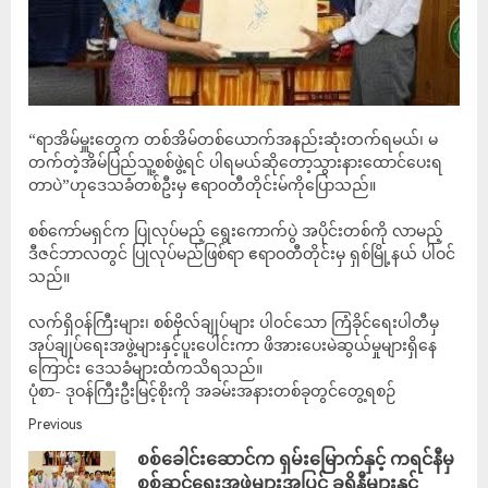
“ရာအိမ်မှူးတွေက တစ်အိမ်တစ်ယောက်အနည်းဆုံးတက်ရမယ်၊ မ
တက်တဲ့အိမ်ပြည်သူ့စစ်ဖွဲ့ရင် ပါရမယ်ဆိုတော့သွားနားထောင်ပေးရ
တာပဲ”ဟုဒေသခံတစ်ဦးမှ ဧရာ၀တီတိုင်းမ်ကိုပြောသည်။
စစ်ကော်မရှင်က ပြုလုပ်မည့် ရွေးကောက်ပွဲ အပိုင်းတစ်ကို လာမည့်
ဒီဇင်ဘာလတွင် ပြုလုပ်မည်ဖြစ်ရာ ဧရာဝတီတိုင်းမှ ရှစ်မြို့နယ် ပါဝင်
သည်။
လက်ရှိ၀န်ကြီးများ၊ စစ်ဗိုလ်ချုပ်များ ပါ၀င်သော ကြံခိုင်ရေးပါတီမှ
အုပ်ချုပ်ရေးအဖွဲ့များနှင့်ပူးပေါင်းကာ ဖိအားပေးမဲဆွယ်မှုများရှိနေ
ကြောင်း ဒေသခံများထံကသိရသည်။
ပုံစာ- ဒုဝန်ကြီးဦးမြင့်စိုးကို အခမ်းအနားတစ်ခုတွင်တွေ့ရစဉ်
Previous
စစ်ခေါင်းဆောင်က ရှမ်းမြောက်နှင့် ကရင်နီမှ
စစ်ဆင်ရေးအဖွဲ့များအပြင် ခရိုနီများနှင့်