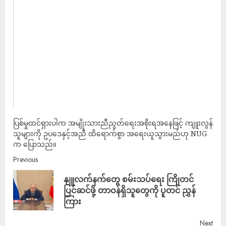
ပြစ်မှုထင်ရှားပါက အမျိုးသားညီညွတ်ရေးအစိုးရအနေဖြင့် ကျူးလွန်
သူများကို ဥပဒေနှင့်အညီ ထိရောက်စွာ အရေးယူသွားမည်ဟု NUG
က ပြောသည်။
Previous
နျူလက်နက်တွေ စမ်းသပ်ရေး ကြိုတင်
ပြင်ဆင်ဖို့ တာဝန်ရှိသူတွေကို ပူတင် ညွှန်
ကြား
Next