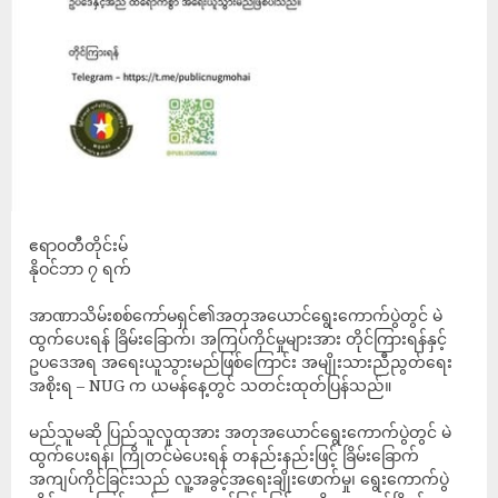
ဧရာ၀တီတိုင်းမ်
နိုဝင်ဘာ ၇ ရက်
အာဏာသိမ်းစစ်ကော်မရှင်၏အတုအယောင်ရွေးကောက်ပွဲတွင် မဲ
ထွက်ပေးရန် ခြိမ်းခြောက်၊ အကြပ်ကိုင်မှုများအား တိုင်ကြားရန်နှင့်
ဥပဒေအရ အရေးယူသွားမည်ဖြစ်ကြောင်း အမျိုးသားညီညွတ်ရေး
အစိုးရ – NUG က ယမန်နေ့တွင် သတင်းထုတ်ပြန်သည်။
မည်သူမဆို ပြည်သူလူထုအား အတုအယောင်ရွေးကောက်ပွဲတွင် မဲ
ထွက်ပေးရန်၊ ကြိုတင်မဲပေးရန် တနည်းနည်းဖြင့် ခြိမ်းခြောက်
အကျပ်ကိုင်ခြင်းသည် လူ့အခွင့်အရေးချိုးဖောက်မှု၊ ရွေးကောက်ပွဲ