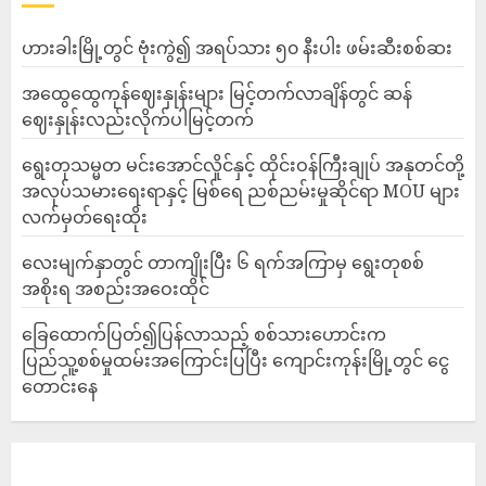
ဟားခါးမြို့တွင် ဗုံးကွဲ၍ အရပ်သား ၅၀ နီးပါး ဖမ်းဆီးစစ်ဆး
အထွေထွေကုန်ဈေးနှုန်းများ မြင့်တက်လာချိန်တွင် ဆန်
ဈေးနှုန်းလည်းလိုက်ပါမြင့်တက်
ရွေးတုသမ္မတ မင်းအောင်လှိုင်နှင့် ထိုင်းဝန်ကြီးချုပ် အနုတင်တို့
အလုပ်သမားရေးရာနှင့် မြစ်ရေ ညစ်ညမ်းမှုဆိုင်ရာ MOU များ
လက်မှတ်ရေးထိုး
လေးမျက်နှာတွင် တာကျိုးပြီး ၆ ရက်အကြာမှ ရွေးတုစစ်
အစိုးရ အစည်းအဝေးထိုင်
ခြေထောက်ပြတ်၍ပြန်လာသည့် စစ်သားဟောင်းက
ပြည်သူ့စစ်မှုထမ်းအကြောင်းပြပြီး ကျောင်းကုန်းမြို့တွင် ငွေ
တောင်းနေ