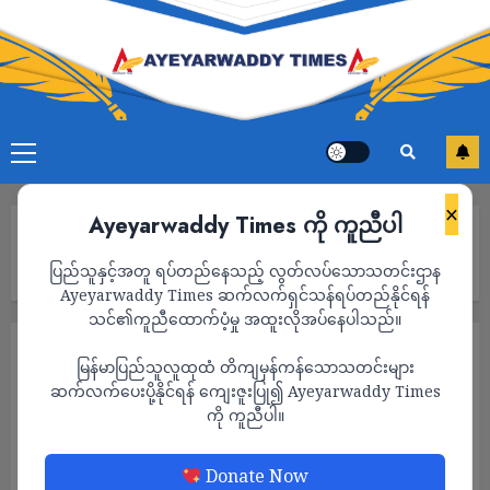
×
Ayeyarwaddy Times ကို ကူညီပါ
Home
စစ်ကော်မရှင်၏အတုအယောင်ရွေးကောက်ပွဲမှာ ဖိအားပေး
ပြည်သူနှင့်အတူ ရပ်တည်နေသည့် လွတ်လပ်သောသတင်းဌာန
ခြိမ်းခြောက်သူတွေကို အရေးယူမည်ဟု NUG ပြော
Ayeyarwaddy Times ဆက်လက်ရှင်သန်ရပ်တည်နိုင်ရန်
သင်၏ကူညီထောက်ပံ့မှု အထူးလိုအပ်နေပါသည်။
သတင်း
မြန်မာပြည်သူလူထုထံ တိကျမှန်ကန်သောသတင်းများ
စစ်ကော်မရှင်၏အတုအယောင်ရွေးကောက်ပွဲမှာ
ဆက်လက်ပေးပို့နိုင်ရန် ကျေးဇူးပြု၍ Ayeyarwaddy Times
ကို ကူညီပါ။
ဖိအားပေးခြိမ်းခြောက်သူတွေကို အရေးယူမည်
ဟု NUG ပြော
Donate Now