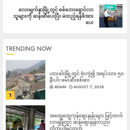
လေးမျက်နှာမြို့တွင် စစ်ဘေးရှောင်လာ
သူများကို ဆန်၊ဆီပေးပြီး မဲထည့်ရန်ဖိအား
ပေး
TRENDING NOW
ဟားခါးမြို့တွင် ဗုံးကွဲ၍ အရပ်သား ၅၀
နီးပါး ဖမ်းဆီးစစ်ဆး
ADMIN
AUGUST 7, 2026
1
အထွေထွေကုန်ဈေးနှုန်းများ မြင့်တက်
လာချိန်တွင် ဆန်ဈေးနှုန်းလည်း
လိုက်ပါမြင့်တက်