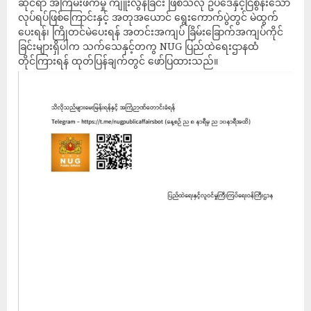
ဆိုင်ရာ အကြမ်းဖက်မှု ကျူးလွန်ခြင်း ဖြစ်သလို ဥပဒေနှင့်ငြိစွန်းသော
လုပ်ရပ်ဖြစ်ကြောင်းနှင့် အတုအယောင် ရွေးကောက်ပွဲတွင် မဲထွက်
ပေးရန်၊ ကြိုတင်မဲပေးရန် အတင်းအကျပ် ခြိမ်းခြောက်အကျပ်ကိုင်
ခြင်းများရှိပါက သက်သေနှင့်တကွ NUG ပြည်ထဲရေးဌာနထံ
တိုင်ကြားရန် ထုတ်ပြန်ချက်တွင် ဖော်ပြထားသည်။