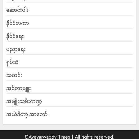
ဆောင်းပါး
နိုင်ငံတကာ
နိုင်ငံရေး
ပညာရေး
ရုပ်သံ
သတင်း
အင်တာဗျူး
အမျိုးသမီးကဏ္ဍ
အယ်ဒီတာ့ အာဘော်
©Ayeyarwaddy Times | All rights reserved.