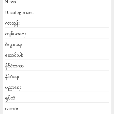
News
Uncategorized
ကာတွန်း
ကျန်းမာရေး
စီးပွားရေး
ဆောင်းပါး
နိုင်ငံတကာ
နိုင်ငံရေး
ပညာရေး
ရုပ်သံ
သတင်း