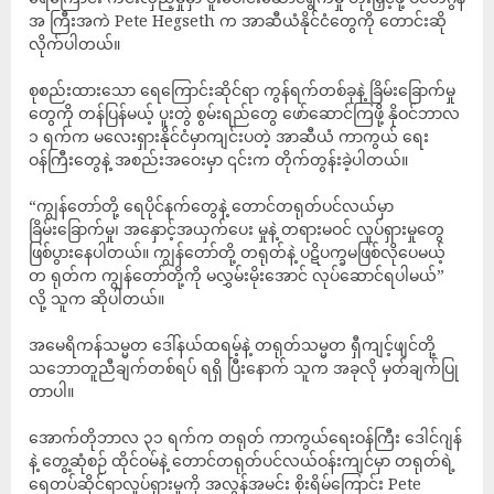
အ ကြီးအကဲ Pete Hegseth က အာဆီယံနိုင်ငံတွေကို တောင်းဆို
လိုက်ပါတယ်။
စုစည်းထားသော ရေကြောင်းဆိုင်ရာ ကွန်ရက်တစ်ခုနဲ့ ခြိမ်းခြောက်မှု
တွေကို တန်ပြန်မယ့် ပူးတွဲ စွမ်းရည်တွေ ဖော်ဆောင်ကြဖို့ နိုဝင်ဘာလ
၁ ရက်က မလေးရှားနိုင်ငံမှာကျင်းပတဲ့ အာဆီယံ ကာကွယ် ရေး
ဝန်ကြီးတွေနဲ့ အစည်းအဝေးမှာ ၎င်းက တိုက်တွန်းခဲ့ပါတယ်။
“ကျွန်တော်တို့ ရေပိုင်နက်တွေနဲ့ တောင်တရုတ်ပင်လယ်မှာ
ခြိမ်းခြောက်မှု၊ အနှောင့်အယှက်ပေး မှုနဲ့ တရားမဝင် လှုပ်ရှားမှုတွေ
ဖြစ်ပွားနေပါတယ်။ ကျွန်တော်တို့ တရုတ်နဲ့ ပဋိပက္ခမဖြစ်လိုပေမယ့်
တ ရုတ်က ကျွန်တော်တို့ကို မလွှမ်းမိုးအောင် လုပ်ဆောင်ရပါမယ်”
လို့ သူက ဆိုပါတယ်။
အမေရိကန်သမ္မတ ဒေါ်နယ်ထရမ့်နဲ့ တရုတ်သမ္မတ ရှီကျင့်ဖျင်တို့
သဘောတူညီချက်တစ်ရပ် ရရှိ ပြီးနောက် သူက အခုလို မှတ်ချက်ပြု
တာပါ။
အောက်တိုဘာလ ၃၁ ရက်က တရုတ် ကာကွယ်ရေးဝန်ကြီး ဒေါင်ဂျန်
နဲ့ တွေ့ဆုံစဉ် ထိုင်ဝမ်နဲ့ တောင်တရုတ်ပင်လယ်ဝန်းကျင်မှာ တရုတ်ရဲ့
ရေတပ်ဆိုင်ရာလှုပ်ရှားမှုကို အလွန်အမင်း စိုးရိမ်ကြောင်း Pete