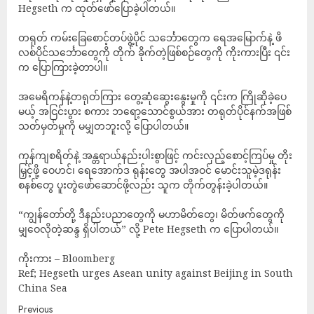
Hegseth က ထုတ်ဖော်ပြောခဲ့ပါတယ်။
တရုတ် ကမ်းခြေစောင့်တပ်ဖွဲ့ပိုင် သင်္ဘောတွေက ရေအမြောက်နဲ့ ဖိ
လစ်ပိုင်သင်္ဘောတွေကို တိုက် ခိုက်တဲ့ဖြစ်စဉ်တွေကို ကိုးကားပြီး ၎င်း
က ပြောကြားခဲ့တာပါ။
အမေရိကန်နဲ့တရုတ်ကြား တွေ့ဆုံဆွေးနွေးမှုကို ၎င်းက ကြိုဆိုခဲ့ပေ
မယ့် အငြင်းပွား စကား ဘရော့သောင်စွယ်အား တရုတ်ပိုင်နက်အဖြစ်
သတ်မှတ်မှုကို မမျှတဘူးလို့ ပြောပါတယ်။
ကုန်ကျစရိတ်နဲ့ အန္တရာယ်နည်းပါးစွာဖြင့် ကင်းလှည့်စောင့်ကြပ်မှု တိုး
မြှင့်ဖို့ ဝေဟင်၊ ရေအောက်ဒ ရုန်းတွေ အပါအဝင် မောင်းသူမဲ့ဒရုန်း
စနစ်တွေ ပူးတွဲဖော်ဆောင်ဖို့လည်း သူက တိုက်တွန်းခဲ့ပါတယ်။
“ကျွန်တော်တို့ ဒီနည်းပညာတွေကို မဟာမိတ်တွေ၊ မိတ်ဖက်တွေကို
မျှဝေလိုတဲ့ဆန္ဒ ရှိပါတယ်” လို့ Pete Hegseth က ပြောပါတယ်။
ကိုးကား – Bloomberg
Ref; Hegseth urges Asean unity against Beijing in South
China Sea
Previous