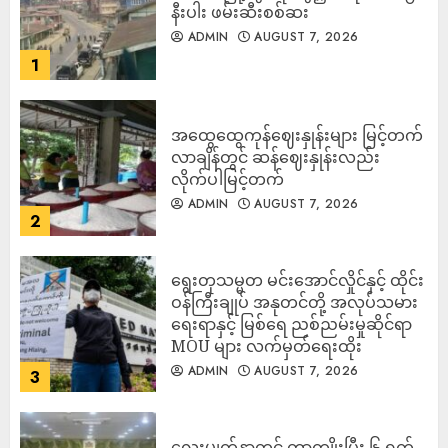
နီးပါး ဖမ်းဆီးစစ်ဆး
ADMIN
AUGUST 7, 2026
1
အထွေထွေကုန်ဈေးနှုန်းများ မြင့်တက်
လာချိန်တွင် ဆန်ဈေးနှုန်းလည်း
လိုက်ပါမြင့်တက်
ADMIN
AUGUST 7, 2026
2
ရွေးတုသမ္မတ မင်းအောင်လှိုင်နှင့် ထိုင်း
ဝန်ကြီးချုပ် အနုတင်တို့ အလုပ်သမား
ရေးရာနှင့် မြစ်ရေ ညစ်ညမ်းမှုဆိုင်ရာ
MOU များ လက်မှတ်ရေးထိုး
ADMIN
AUGUST 7, 2026
3
လေးမျက်နှာတွင် တာကျိုးပြီး ၆ ရက်