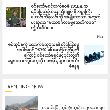
စစ်ကော်မရှင်လက်ဝေခံ YMBA က
ရခိုင်ပြည်နယ်ဝန်ကြီးချုပ် ဗိုလ်မှူးကြီး
ဟောင်းထိန်လင်းကို အမျိုးဘာသာ အတွက်
ဟုဆိုကာ “မဟာမင်္ဂလဓမ္မဇောတိကဓဇ”
ဘွဲ့တံဆိပ်ပေး
Next
စစ်အုပ်စုကို ထောက်ခံသူများ၏ တိုင်ကြားမှု
အပါအဝင် PSMS ၏ စောင့်ကြည့်မှုတို့
ကြောင့် စစ်ကော်မရှင်နှင့်၎င်းတို့၏
ရွေးကောက်ပွဲအတုကို ဝေဖန်သူများ ဖမ်းဆီး
ခံနေရ
TRENDING NOW
ဟားခါးမြို့တွင် ဗုံးကွဲ၍ အရပ်သား ၅၀