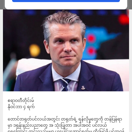
ADMIN
NOVEMBER 4, 2025
ဧရာဝတီတိုင်းမ်
နိုဝင်ဘာ ၄ ရက်
တောင်တရုတ်ပင်လယ်အတွင်း တရုတ်ရဲ့ ရန်လိုမှုတွေကို တန်ပြန်ရာ
မှာ ဒရုန်းနည်းပညာတွေ အ သုံးပြုတာ အပါအဝင် ပင်လယ်
ရေကြောင်း ကင်းလှည့်မှုမှာ ပူးပေါင်းဆောင်ရွက်မှု တိုးမြှင့်ဖို့ ပင်တဂွန်