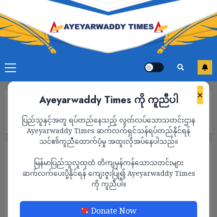
×
Ayeyarwaddy Times ကို ကူညီပါ
Home
တရုတ်ရဲ့ ရန်လိုမှုကိုတန်ပြန်ရေး အာဆီယံနိုင်ငံတွေ စည်းလုံးညီညွတ်
ပြည်သူနှင့်အတူ ရပ်တည်နေသည့် လွတ်လပ်သောသတင်းဌာန
ကြဖို့ အမေရိကန် တိုက်တွန်း
Ayeyarwaddy Times ဆက်လက်ရှင်သန်ရပ်တည်နိုင်ရန်
သင်၏ကူညီထောက်ပံ့မှု အထူးလိုအပ်နေပါသည်။
နိုင်ငံတကာ
သတင်း
မြန်မာပြည်သူလူထုထံ တိကျမှန်ကန်သောသတင်းများ
တရုတ်ရဲ့ ရန်လိုမှုကိုတန်ပြန်ရေး အာဆီယံနိုင်ငံ
ဆက်လက်ပေးပို့နိုင်ရန် ကျေးဇူးပြု၍ Ayeyarwaddy Times
ကို ကူညီပါ။
တွေ စည်းလုံးညီညွတ်ကြဖို့ အမေရိကန်
တိုက်တွန်း
Donate Now