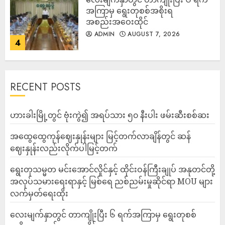
အကြာမှ ရွေးတုစစ်အစိုးရ
အစည်းအဝေးထိုင်
ADMIN
AUGUST 7, 2026
4
RECENT POSTS
ဟားခါးမြို့တွင် ဗုံးကွဲ၍ အရပ်သား ၅၀ နီးပါး ဖမ်းဆီးစစ်ဆး
အထွေထွေကုန်ဈေးနှုန်းများ မြင့်တက်လာချိန်တွင် ဆန်
ဈေးနှုန်းလည်းလိုက်ပါမြင့်တက်
ရွေးတုသမ္မတ မင်းအောင်လှိုင်နှင့် ထိုင်းဝန်ကြီးချုပ် အနုတင်တို့
အလုပ်သမားရေးရာနှင့် မြစ်ရေ ညစ်ညမ်းမှုဆိုင်ရာ MOU များ
လက်မှတ်ရေးထိုး
လေးမျက်နှာတွင် တာကျိုးပြီး ၆ ရက်အကြာမှ ရွေးတုစစ်