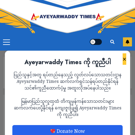
×
Ayeyarwaddy Times ကို ကူညီပါ
Home
စီးပွားရေးမြှင့်တင်ရန် ထိုင်းအစိုးရ၏ “Khon La Khaung Plus”
ပြည်သူနှင့်အတူ ရပ်တည်နေသည့် လွတ်လပ်သောသတင်းဌာန
အစီအစဉ်စတင်၊ နိုင်ငံသား သန်း ၂၀ ၏ ဝယ်ယူမှုများကို တစ်ဝက်စိုက်
ပေးမည်
Ayeyarwaddy Times ဆက်လက်ရှင်သန်ရပ်တည်နိုင်ရန်
သင်၏ကူညီထောက်ပံ့မှု အထူးလိုအပ်နေပါသည်။
မြန်မာပြည်သူလူထုထံ တိကျမှန်ကန်သောသတင်းများ
နိုင်ငံတကာ
သတင်း
ဆက်လက်ပေးပို့နိုင်ရန် ကျေးဇူးပြု၍ Ayeyarwaddy Times
စီးပွားရေးမြှင့်တင်ရန် ထိုင်းအစိုးရ၏ “Khon La
ကို ကူညီပါ။
Khaung Plus” အစီအစဉ်စတင်၊ နိုင်ငံသား သန်း
၂၀ ၏ ဝယ်ယူမှုများကို တစ်ဝက်စိုက်ပေးမည်
Donate Now