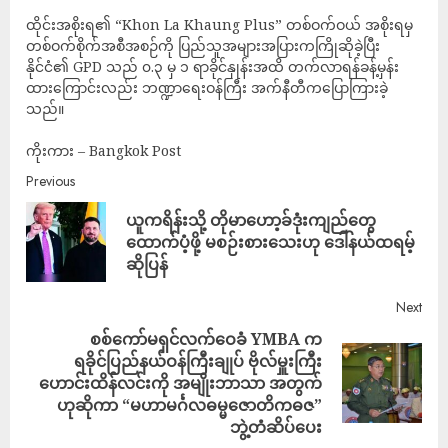
ထိုင်းအစိုးရ၏ “Khon La Khaung Plus” တစ်ဝက်ဝယ် အစိုးရမှ
တစ်ဝက်စိုက်အစီအစဉ်ကို ပြည်သူအများအပြားကကြိုဆိုခဲ့ပြီး
နိုင်ငံ၏ GPD သည် ၀.၃ မှ ၁ ရာခိုင်နှုန်းအထိ တက်လာရန်ခန့်မှန်း
ထားကြောင်းလည်း ဘဏ္ဍာရေးဝန်ကြီး အက်နီတီကပြောကြားခဲ့
သည်။
ကိုးကား – Bangkok Post
Previous
ယူကရိန်းသို့ တိုမာဟော့ခ်ဒုံးကျည်တွေ
ထောက်ပံ့ဖို့ မစဉ်းစားသေးဟု ဒေါ်နယ်ထရမ့်
ဆိုပြန်
Next
စစ်ကော်မရှင်လက်ဝေခံ YMBA က
ရခိုင်ပြည်နယ်ဝန်ကြီးချုပ် ဗိုလ်မှူးကြီး
ဟောင်းထိန်လင်းကို အမျိုးဘာသာ အတွက်
ဟုဆိုကာ “မဟာမင်္ဂလဓမ္မဇောတိကဓဇ”
ဘွဲ့တံဆိပ်ပေး