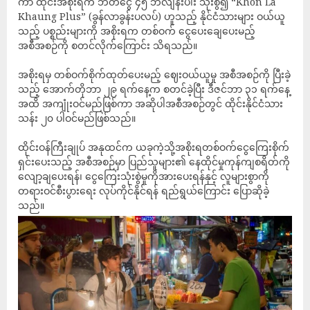
ကာ ထိုင်းအစိုးရက ဘတ်ငွေ ၄၅ ဘီလျံနီးပါး သုံးစွဲ၍ “Khon La
Khaung Plus” (ခွန်လာခွန်းပလပ်) ဟူသည့် နိုင်ငံသားများ ဝယ်ယူ
သည့် ပစ္စည်းများကို အစိုးရက တစ်ဝက် ငွေပေးချေပေးမည့်
အစီအစဉ်ကို စတင်လိုက်ကြောင်း သိရသည်။
အစိုးရမှ တစ်ဝက်စိုက်ထုတ်ပေးမည့် ဈေးဝယ်ယူမှု အစီအစဉ်ကို ပြီးခဲ့
သည့် အောက်တိုဘာ ၂၉ ရက်နေ့က စတင်ခဲ့ပြီး ဒီဇင်ဘာ ၃၁ ရက်နေ့
အထိ အကျုံးဝင်မည်ဖြစ်ကာ အဆိုပါအစီအစဉ်တွင် ထိုင်းနိုင်ငံသား
သန်း ၂၀ ပါဝင်မည်ဖြစ်သည်။
ထိုင်းဝန်ကြီးချုပ် အနုထင်က ယခုကဲ့သို့အစိုးရတစ်ဝက်ငွေကြေးစိုက်
ရှင်းပေးသည့် အစီအစဉ်မှာ ပြည်သူများ၏ နေထိုင်မှုကုန်ကျစရိတ်ကို
လျော့ချပေးရန်၊ ငွေကြေးသုံးစွဲမှုကိုအားပေးရန်နှင့် လူများစွာကို
တရားဝင်စီးပွားရေး လုပ်ကိုင်နိုင်ရန် ရည်ရွယ်ကြောင်း ပြောဆိုခဲ့
သည်။