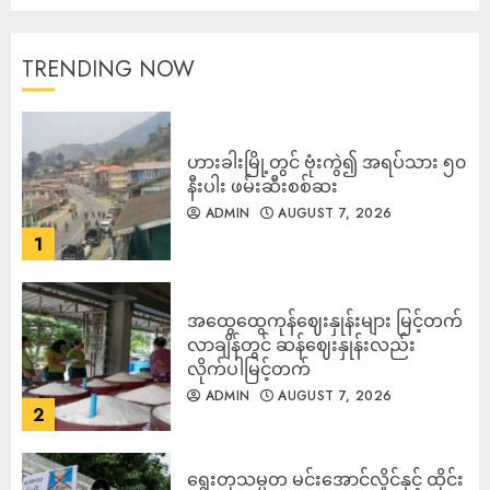
TRENDING NOW
ဟားခါးမြို့တွင် ဗုံးကွဲ၍ အရပ်သား ၅၀
နီးပါး ဖမ်းဆီးစစ်ဆး
ADMIN
AUGUST 7, 2026
1
အထွေထွေကုန်ဈေးနှုန်းများ မြင့်တက်
လာချိန်တွင် ဆန်ဈေးနှုန်းလည်း
လိုက်ပါမြင့်တက်
ADMIN
AUGUST 7, 2026
2
ရွေးတုသမ္မတ မင်းအောင်လှိုင်နှင့် ထိုင်း