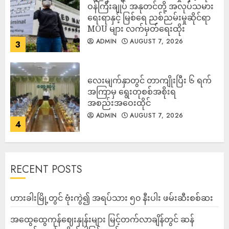
ဝန်ကြီးချုပ် အနုတင်တို့ အလုပ်သမား
ရေးရာနှင့် မြစ်ရေ ညစ်ညမ်းမှုဆိုင်ရာ
MOU များ လက်မှတ်ရေးထိုး
ADMIN
AUGUST 7, 2026
3
လေးမျက်နှာတွင် တာကျိုးပြီး ၆ ရက်
အကြာမှ ရွေးတုစစ်အစိုးရ
အစည်းအဝေးထိုင်
ADMIN
AUGUST 7, 2026
4
RECENT POSTS
ဟားခါးမြို့တွင် ဗုံးကွဲ၍ အရပ်သား ၅၀ နီးပါး ဖမ်းဆီးစစ်ဆး
အထွေထွေကုန်ဈေးနှုန်းများ မြင့်တက်လာချိန်တွင် ဆန်