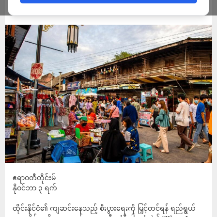
ADMIN
NOVEMBER 3, 2025
ဧရာဝတီတိုင်းမ်
နိုဝင်ဘာ ၃ ရက်
ထိုင်းနိုင်ငံ၏ ကျဆင်းနေသည့် စီးပွားရေးကို မြှင့်တင်ရန် ရည်ရွယ်