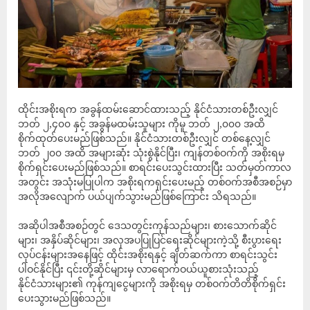
ထိုင်းအစိုးရက အခွန်ထမ်းဆောင်ထားသည့် နိုင်ငံသားတစ်ဦးလျှင်
ဘတ် ၂,၄၀၀ နှင့် အခွန်မထမ်းသူများ ကိုမူ ဘတ် ၂,၀၀၀ အထိ
စိုက်ထုတ်ပေးမည်ဖြစ်သည်။ နိုင်ငံသားတစ်ဦးလျှင် တစ်နေ့လျှင်
ဘတ် ၂၀၀ အထိ အများဆုံး သုံးစွဲနိုင်ပြီး၊ ကျန်တစ်ဝက်ကို အစိုးရမှ
စိုက်ရှင်းပေးမည်ဖြစ်သည်။ စာရင်းပေးသွင်းထားပြီး သတ်မှတ်ကာလ
အတွင်း အသုံးမပြုပါက အစိုးရကရှင်းပေးမည့် တစ်ဝက်အစီအစဉ်မှာ
အလိုအလျောက် ပယ်ပျက်သွားမည်ဖြစ်ကြောင်း သိရသည်။
အဆိုပါအစီအစဉ်တွင် ဒေသတွင်းကုန်သည်များ၊ စားသောက်ဆိုင်
များ၊ အနှိပ်ဆိုင်များ၊ အလှအပပြုပြင်ရေးဆိုင်များကဲ့သို့ စီးပွားရေး
လုပ်ငန်းများအနေဖြင့် ထိုင်းအစိုးရနှင့် ချိတ်ဆက်ကာ စာရင်းသွင်း
ပါဝင်နိုင်ပြီး ၎င်းတို့ဆိုင်များမှ လာရောက်ဝယ်ယူစားသုံးသည့်
နိုင်ငံသားများ၏ ကုန်ကျငွေများကို အစိုးရမှ တစ်ဝက်တိတိစိုက်ရှင်း
ပေးသွားမည်ဖြစ်သည်။