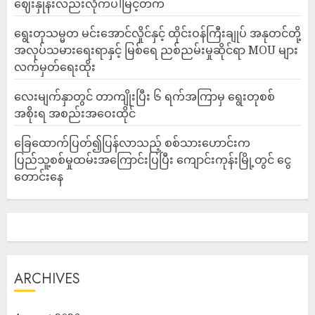
ဈေးနှုန်းလည်းလိုက်ပါမြင့်တက်
ရွေးတုသမ္မတ မင်းအောင်လှိုင်နှင့် ထိုင်းဝန်ကြီးချုပ် အနုတင်တို့
အလုပ်သမားရေးရာနှင့် မြစ်ရေ ညစ်ညမ်းမှုဆိုင်ရာ MOU များ
လက်မှတ်ရေးထိုး
လေးမျက်နှာတွင် တာကျိုးပြီး ၆ ရက်အကြာမှ ရွေးတုစစ်
အစိုးရ အစည်းအဝေးထိုင်
ခြေထောက်ပြတ်၍ပြန်လာသည့် စစ်သားဟောင်းက
ပြည်သူ့စစ်မှုထမ်းအကြောင်းပြပြီး ကျောင်းကုန်းမြို့တွင် ငွေ
တောင်းနေ
ARCHIVES