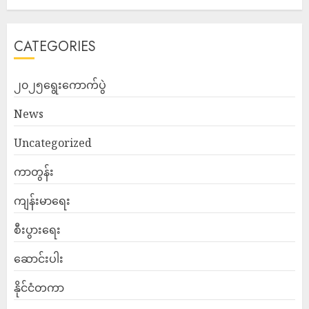
CATEGORIES
၂၀၂၅ရွေးကောက်ပွဲ
News
Uncategorized
ကာတွန်း
ကျန်းမာရေး
စီးပွားရေး
ဆောင်းပါး
နိုင်ငံတကာ