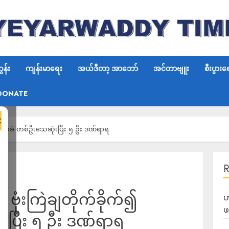
န်း
ကျန်းမာရေး
အယ်ဒီတာ့ အာဘော်
အင်တာဗျူး
စီးပွားရ
DONATE
×
်၍ ဒေသခံ တစ်ဦးသေဆုံးပြီး ၅ ဦး ဒဏ်ရာရ
် ဗုံးကြဲချတိုက်ခိုက်၍
ဟ
ဖ
ပြီး ၅ ဦး ဒဏ်ရာရ