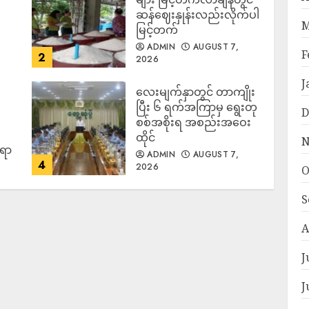
ဆန်ဈေးနှုန်းလည်းလိုက်ပါ
M
မြင့်တက်
ADMIN
AUGUST 7,
F
2
2026
J
လေးမျက်နှာတွင် တာကျိုး
ပြီး ၆ ရက်အကြာမှ ရွေးတု
D
စစ်အစိုးရ အစည်းအဝေး
ထိုင်
N
်ရာ
ADMIN
AUGUST 7,
4
2026
O
S
A
J
J