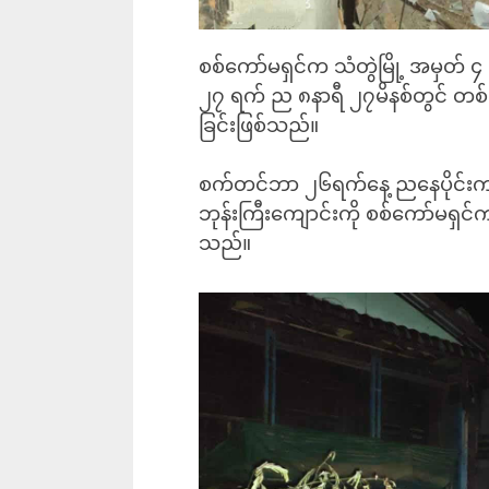
‎စစ်ကော်မရှင်က သံတွဲမြို့ အမှတ် 
၂၇ ရက် ည ၈နာရီ ၂၇မိနစ်တွင် တစ်ကြိ
ခြင်းဖြစ်သည်။
စက်တင်ဘာ ၂၆ရက်နေ့ ညနေပိုင်းကလ
ဘုန်းကြီးကျောင်းကို စစ်ကော်မရှင်က
သည်။