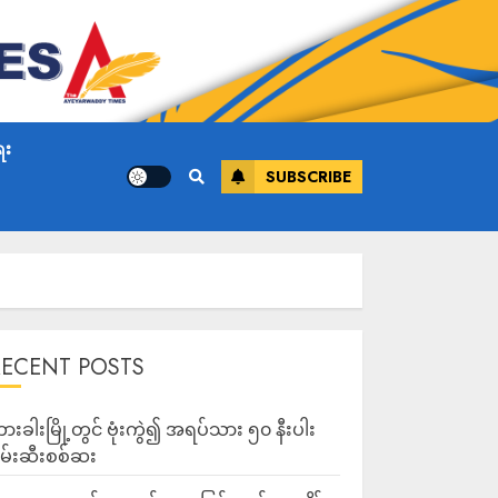
ေး
SUBSCRIBE
RECENT POSTS
ားခါးမြို့တွင် ဗုံးကွဲ၍ အရပ်သား ၅၀ နီးပါး
မ်းဆီးစစ်ဆး