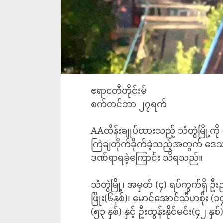
‎ဧရာဝတီတိုင်းမ်
‎စက်တင်ဘာ ၂၇ရက်
‎AAထိန်းချုပ်ထားသည့် သံတွဲမြို့ကို 
ကြဲချတိုက်ခိုက်ခဲ့သည့်အတွက် ဒေ
ဒဏ်ရာရခဲ့ကြောင်း သိရသည်။
‎သံတွဲမြို့၊ အမှတ် (၄) ရပ်ကွက်ရှိ ဥ
ဖြိုး(၆နှစ်)၊ မောင်အောင်သီဟစိုး (၁၄
(၅၃ နှစ်) နှင့် ဦးထွန်းနိုင်မင်း(၄၂ နှ