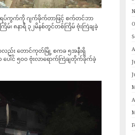
N
၄ ရပ်ကွက်ကို ဂျက်ဖိုက်တာဖြင့် စက်တင်ဘာ
O
မ်၊ ၈နာရီ ၃၂မိနစ်တွင်တစ်ကြိမ် ဗုံးကြဲချခဲ့
S
A
ည်း တောင်ကုတ်မြို့ စကခ ၅အနီးရှိ
 ပေါင် ၅၀၀ ဗုံးလာရောက်ကြဲချတိုက်ခိုက်ခဲ့
J
J
M
A
M
F