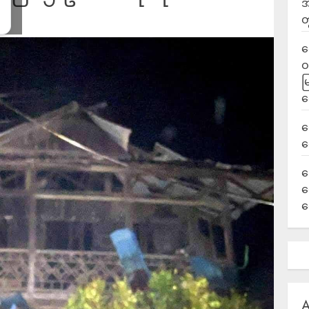
အ
တ
ရ
ဝ
မ
ရ
လ
ရ
ခ
ဟ
က