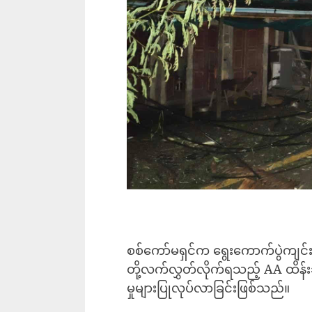
စစ်ကော်မရှင်က ရွေးကောက်ပွဲကျင်းပမ
တို့လက်လွှတ်လိုက်ရသည့် AA ထိန်းခ
မှုများပြုလုပ်လာခြင်းဖြစ်သည်။