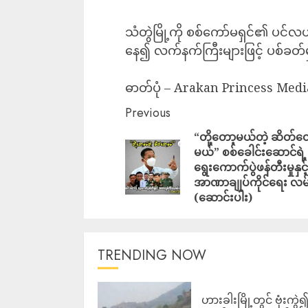
သံတွဲမြို့ကို စစ်ကော်မရှင်၏ ပင်
နေ၍ လက်နက်ကြီးများဖြင့် ပစ်ခတ်မှ
‎ဓာတ်ပုံ – Arakan Princess Medi
Previous
“တို့တော့မယ်တဲ့ ဆိတ်တ
မယ်” စစ်ခေါင်းဆောင်ရဲ့
ရွေးကောက်ပွဲဖန်တီးမှုနှင့်
အာဏာချုပ်ကိုင်ရေး လမ်
(ဆောင်းပါး)
TRENDING NOW
ဟားခါးမြို့တွင် ဗုံးကွဲ