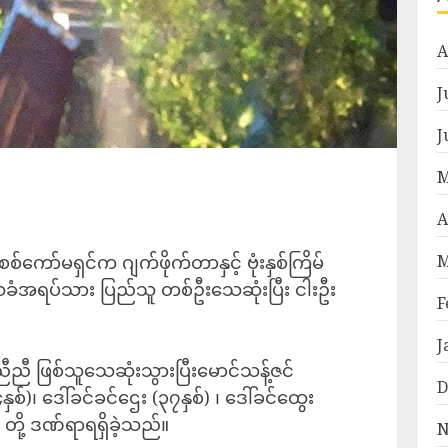
A
J
J
M
A
M
စစ်ကော်မရှင်က ဂျက်ဖိုက်တာနှင့် ဗုံးနှစ်ကြိမ်
သခံအရပ်သား ပြည်သူ တစ်ဦးသေဆုံးပြီး ငါးဦး
F
J
ီးညီညီ ဖြစ်သူသေဆုံးသွားပြီးမောင်သန့်ဇင်
D
နှစ်)၊ ဒေါ်ခင်ခင်ဌေး (၃၇နှစ်) ၊ ဒေါ်ခင်ထွေး
စ်) တို့ ဒဏ်ရာရရှိခဲ့သည်။
N