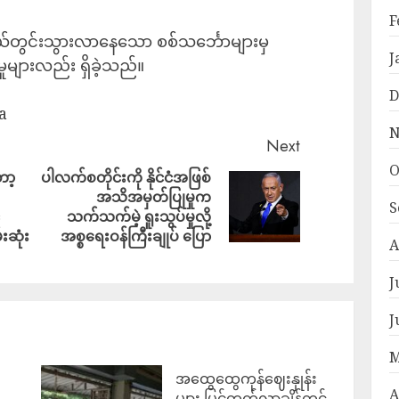
F
လယ်တွင်းသွားလာနေသော စစ်သင်္ဘောများမှ
J
ုများလည်း ရှိခဲ့သည်။
D
a
N
Next
O
ော့
ပါလက်စတိုင်းကို နိုင်ငံအဖြစ်
အသိအမှတ်ပြုမှုက
S
သက်သက်မဲ့ ရူးသွပ်မှုလို့
းဆုံး
အစ္စရေးဝန်ကြီးချုပ် ပြော
A
J
J
M
အထွေထွေကုန်ဈေးနှုန်း
၍
A
များ မြင့်တက်လာချိန်တွင်