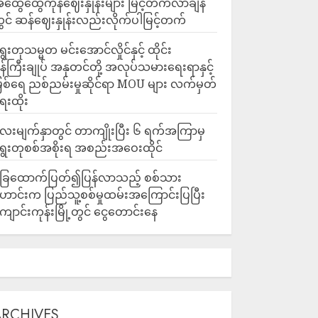
ထွေထွေကုန်ဈေးနှုန်းများ မြင့်တက်လာချိန်
ွင် ဆန်ဈေးနှုန်းလည်းလိုက်ပါမြင့်တက်
ွေးတုသမ္မတ မင်းအောင်လှိုင်နှင့် ထိုင်း
န်ကြီးချုပ် အနုတင်တို့ အလုပ်သမားရေးရာနှင့်
ြစ်ရေ ညစ်ညမ်းမှုဆိုင်ရာ MOU များ လက်မှတ်
ေးထိုး
ေးမျက်နှာတွင် တာကျိုးပြီး ၆ ရက်အကြာမှ
ွေးတုစစ်အစိုးရ အစည်းအဝေးထိုင်
ြေထောက်ပြတ်၍ပြန်လာသည့် စစ်သား
ောင်းက ပြည်သူ့စစ်မှုထမ်းအကြောင်းပြပြီး
ျောင်းကုန်းမြို့တွင် ငွေတောင်းနေ
ARCHIVES