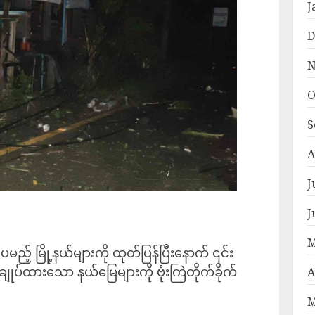
J
D
N
O
S
A
J
J
M
ည့် မြို့နယ်များကို ထုတ်ပြန်ပြီးနောက် ၎င်း
ျုပ်ထားသော နယ်မြေများကို ဗုံးကြဲတိုက်ခိုက်
A
M