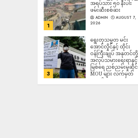
အရပ်သား ၅၀ နီးပါး
ဖမ်းဆီးစစ်ဆး
ADMIN
AUGUST 7,
2026
1
ရွေးတုသမ္မတ မင်း
အောင်လှိုင်နှင့် ထိုင်း
ဝန်ကြီးချုပ် အနုတင်တို့
အလုပ်သမားရေးရာနှင့်
မြစ်ရေ ညစ်ညမ်းမှုဆိုင
3
MOU များ လက်မှတ်
ရေးထိုး
ADMIN
AUGUST 7,
2026