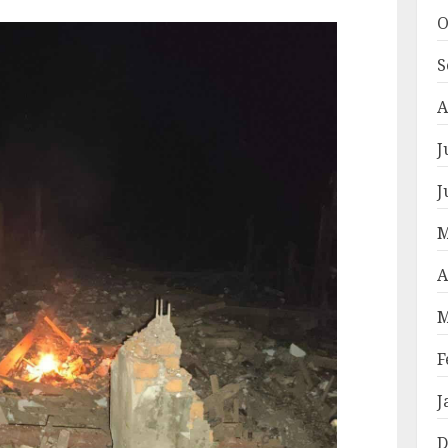
O
S
A
J
J
M
A
M
F
J
D