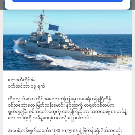
ဧရာဝတီတိုင်းမ်
စက်တင်ဘာ ၁၃ ရက်
ထိရှလွယ်သော ထိုင်ဝမ်ရေလက်ကြားမှ အမေရိကန်နဲ့ဗြိတိန်
စစ်သင်္ဘောတွေ ဖြတ်သန်းမောင်း နှင်တာကို တရုတ်စစ်တပ်က
ရှုတ်ချခဲ့ပြီး စစ်သင်္ဘောတွေကို စောင့်ကြည့်ကာ သတိပေးဖို့ ရေတပ်နဲ့
လေ တပ်ဖွဲ့ကို အမိန့်ပေးခဲ့တယ်လို့ ပြောပါတယ်။
အမေရိကန်ဖျက်သင်္ဘော USS Higgins နဲ့ ဗြိတိန်ဖရီးဂိတ်သင်္ဘော