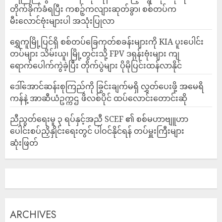
တိုက်ခိုက်ခံရပြီး ကစဉ့်ကလျားဆုတ်ခွာ၊ စစ်တပ်က
မီးလောင်ဗုံးများပါ အသုံးပြုလာ
‎ရွှေကူမြို့ပြင်ရှိ စစ်တပ်ခြေကုတ်စခန်းများကို KIA ပူးပေါင်း
တပ်များ သိမ်းယူ၊ မြို့တွင်းသို့ FPV ဒရုန်းဗုံးများ ကျ
ရောက်ပေါက်ကွဲခဲ့ပြီး တိုက်ပွဲများ ပိုမိုပြင်းထန်လာနိုင်
ဒေါ်အောင်ဆန်းစုကြည်ကို ခြွင်းချက်မရှိ လွှတ်ပေးဖို့ အမေရိ
ကန်နဲ့ အာဆီယံဥက္ကဌ ဖိလစ်ပိုင် ထပ်လောင်းတောင်းဆို
ညီညွတ်ရေးမူ ၃ ရပ်နှင့်အညီ SCEF ၏ စစ်မဟာဗျူဟာ
ပေါင်းစပ်ညှိနှိုင်းရေးတွင် ပါဝင်နိုင်ရန် တပ်မှူးကြီးများ
ဆုံးဖြတ်
ARCHIVES