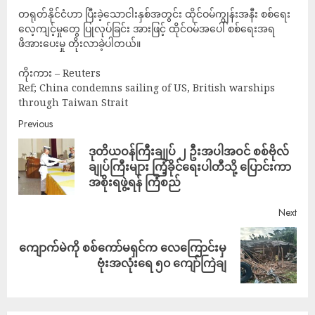
တရုတ်နိုင်ငံဟာ ပြီးခဲ့သောငါးနှစ်အတွင်း ထိုင်ဝမ်ကျွန်းအနီး စစ်ရေး
လေ့ကျင့်မှုတွေ ပြုလုပ်ခြင်း အားဖြင့် ထိုင်ဝမ်အပေါ် စစ်ရေးအရ
ဖိအားပေးမှု တိုးလာခဲ့ပါတယ်။
ကိုးကား – Reuters
Ref; China condemns sailing of US, British warships
through Taiwan Strait
Previous
ဒုတိယဝန်ကြီးချုပ် ၂ ဦးအပါအဝင် စစ်ဗိုလ်
ချုပ်ကြီးများ ကြံ့ခိုင်ရေးပါတီသို့ ပြောင်းကာ
အစိုးရဖွဲ့ရန် ကြံစည်
Next
ကျောက်မဲကို စစ်ကော်မရှင်က လေကြောင်းမှ
ဗုံးအလုံးရေ ၅၀ ကျော်ကြဲချ