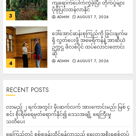
ကျရောက်ပေါက်ကွဲခဲ့ပြီး တိုက်ပွဲများ
ပိုမိုပြင်းထန်လာနိုင်
3
ADMIN
AUGUST 7, 2026
ဒေါ်အောင်ဆန်းစုကြည်ကို ခြွင်းချက်မ
ရှိ လွှတ်ပေးဖို့ အမေရိကန်နဲ့ အာဆီယံ
ဥက္ကဌ ဖိလစ်ပိုင် ထပ်လောင်းတောင်း
ဆို
ADMIN
AUGUST 7, 2026
4
RECENT POSTS
လာမည့် ၂ ရက်အတွင်း မိုးဆက်လက် အားကောင်းမည်၊ မြစ် ၄
စင်း စိုးရိမ်ရေမှတ်ရောက်နိုင်၍ ဒေသအချို့ ရေကြီးမှု
သတိပေး
ရေကြည်တွင် စစ်စခန်းထိုင်ရန်လာသည့် ရွေးတုအစိုးရစစ်တပ်