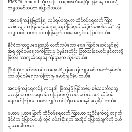
HMS Richmond တို့ဟာ ပြ ဿနာဖန်တီးနေပြီး ရန်စနေတယ်လို့
တရုတ်စစ်တပ်က ပြောပါတယ်။
“အမေရိကန်နဲ့ဗြိတိန်ရဲ့ လုပ်ရပ်တွေဟာ ထိုင်ဝမ်ရေလက်ကြား
တစ်လျှောက် ငြိမ်းချမ်းရေးနဲ့ တည်ငြိမ်မှုကို ထိခိုက်စေပါတယ်” လို့
တရုတ်စစ်တပ်က ထုတ်ပြန်ချက်တစ်ခုအတွင်း ပြောပါတယ်။
နိုင်ငံတကာဥပဒေနဲ့အညီ လွတ်လပ်သော ရေကြောင်းမောင်းနှင်ခွင့်
အရ ထိုင်ဝမ်ရေလက်ကြားမှ ပုံမှန်အတိုင်း ဖြတ်သန်းမောင်းနှင်တာလို့
ဗြိတိန် ကာကွယ်ရေးဝန်ကြီးဌာနက ဆိုပါတယ်။
ပြီးခဲ့တဲ့အပတ်အတွင်း ကနေဒါနဲ့သြစတြေးလျမှ စစ်သင်္ဘောနှစ်စင်း
ဟာ ထိုင်ဝမ်ရေလက်ကြားမှ မောင်းနှင်ခဲ့ပါတယ်။
အမေရိကန်ရေတပ်နဲ့ ကနေဒါ၊ ဗြိတိန်ဦ ပြင်သစ်မှ စစ်သင်္ဘောတွေ
ဟာ နိုင်ငံတကာရေလမ်း ကြောင်းလို့ သတ်မှတ်ထားတဲ့ ထိုင်ဝမ်
ရေလက်ကြားမှ တစ်လလျှင် တစ်ကြိမ် မောင်းနှင်လေ့ရှိပါတယ်။
မဟာဗျူဟာမြောက် ထိုင်ဝမ်ရေလက်ကြားဟာ သူ့ပိုင်နက်လို့ တရုတ်
နိုင်ငံက ပြောပေမယ့် ထိုင် ဝမ်အစိုးရက အဆိုပါပြောဆိုချက်ကို ပယ်
ချထားပါတယ်။