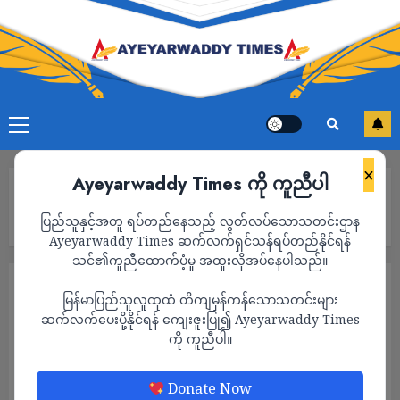
×
Ayeyarwaddy Times ကို ကူညီပါ
Home
အမေရိကန်နဲ့ဗြိတိန် စစ်သင်္ဘောတွေ ထိုင်ဝမ်ရေလက်ကြားမှ မောင်းနှင်
ပြည်သူနှင့်အတူ ရပ်တည်နေသည့် လွတ်လပ်သောသတင်းဌာန
တာကို တရုတ် ရှုတ်ချ
Ayeyarwaddy Times ဆက်လက်ရှင်သန်ရပ်တည်နိုင်ရန်
သင်၏ကူညီထောက်ပံ့မှု အထူးလိုအပ်နေပါသည်။
နိုင်ငံတကာ
သတင်း
မြန်မာပြည်သူလူထုထံ တိကျမှန်ကန်သောသတင်းများ
အမေရိကန်နဲ့ဗြိတိန် စစ်သင်္ဘောတွေ ထိုင်ဝမ်
ဆက်လက်ပေးပို့နိုင်ရန် ကျေးဇူးပြု၍ Ayeyarwaddy Times
ကို ကူညီပါ။
ရေလက်ကြားမှ မောင်းနှင်တာကို တရုတ် ရှုတ်ချ
ADMIN
SEPTEMBER 13, 2025
Donate Now