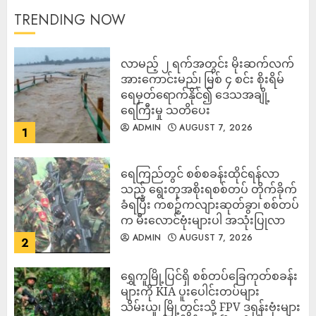
TRENDING NOW
လာမည့် ၂ ရက်အတွင်း မိုးဆက်လက်
အားကောင်းမည်၊ မြစ် ၄ စင်း စိုးရိမ်
ရေမှတ်ရောက်နိုင်၍ ဒေသအချို့
ရေကြီးမှု သတိပေး
ADMIN
AUGUST 7, 2026
1
ရေကြည်တွင် စစ်စခန်းထိုင်ရန်လာ
သည့် ရွေးတုအစိုးရစစ်တပ် တိုက်ခိုက်
ခံရပြီး ကစဉ့်ကလျားဆုတ်ခွာ၊ စစ်တပ်
က မီးလောင်ဗုံးများပါ အသုံးပြုလာ
ADMIN
AUGUST 7, 2026
2
‎ရွှေကူမြို့ပြင်ရှိ စစ်တပ်ခြေကုတ်စခန်း
များကို KIA ပူးပေါင်းတပ်များ
သိမ်းယူ၊ မြို့တွင်းသို့ FPV ဒရုန်းဗုံးများ