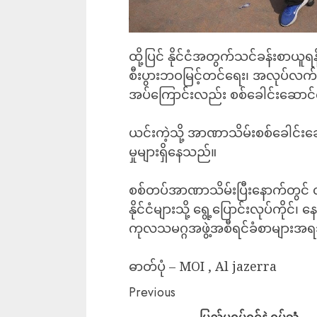
ထို့ပြင် နိုင်ငံအတွက်သင်ခန်းစာယူ
စီးပွားဘဝမြင့်တင်ရေး၊ အလုပ်လက်မ
အပ်ကြောင်းလည်း စစ်ခေါင်းဆော
ယင်းကဲ့သို့ အာဏာသိမ်းစစ်ခေါင်း
မှုများရှိနေသည်။
စစ်တပ်အာဏာသိမ်းပြီးနောက်တွင် လူ
နိုင်ငံများသို့ ရွေ့ပြောင်းလုပ်ကိုင်
ကုလသမဂ္ဂအဖွဲ့အစီရင်ခံစာများ
ဓာတ်ပုံ – MOI , Al jazerra
Previous
ပြည်ပရုပ်ရှင်နဲ့ ရုပ်သံ