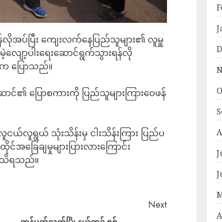
F
J
ရန်လိုအပ်ပြီး ‌ကျေးလက်နေပြည်သူများ၏ လူမှူ
D
ဲ့လျော့ပါးရေးဆောင်ရွက်သွားရန်လို
င်က ပြောသည်။
N
O
ဆောင်၏ ပြောစကားကို ပြည်သူများကြားဝေဖန်
S
ငယ်လူရွယ် သုံးသိန်းမှ ငါးသိန်းကြား ပြည်ပ
A
၊ နေထိုင်အခြေချမှုများပြားလားကြောင်း
J
အရသိရသည်။
J
M
Next
A
ကန်ပက်လက်မြို့နယ်တွင် စစ်