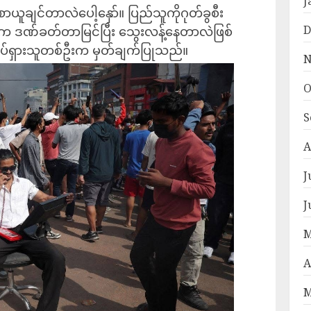
J
ယူချင်တာလဲပေါ့နှော်။ ပြည်သူကိုဂုတ်ခွစီး
D
်သူက ဒဏ်ခတ်တာမြင်ပြီး သွေးလန့်နေတာလဲဖြစ်
လှုပ်ရှားသူတစ်ဦးက မှတ်ချက်ပြုသည်။
N
O
S
A
J
J
M
A
M