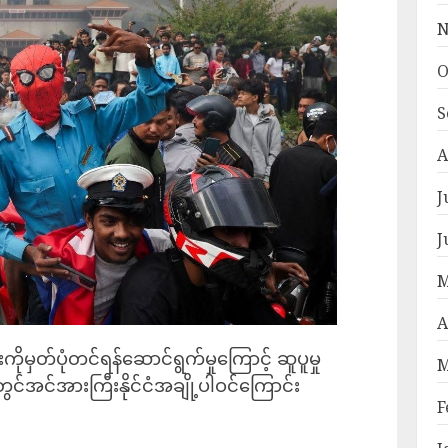
N
O
S
A
J
J
M
A
းကိုမှတ်ပုံတင်ရန်ဆောင်ရွက်မှုကြောင့် ဆူပူမှု
M
ွင်အင်အားကြီးနိုင်ငံအချို့ပါဝင်ကြောင်း
F