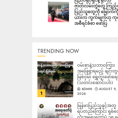
ဇာတ်လမ်းတွဲတွေ ကြည့်ရှ
ပြည်သူတွေကို မြောက်ကို
ယားက ကွက်မျက်ဟု က
အစီရင်ခံစာ ဖော်ပြ
TRENDING NOW
ဝမ်းစာနဲ့သဘာဝကြား
အဖြေရှာရမည့် ချင်းတွင
မြစ်ဝှမ်း ရွှေတူးဖော်ရေ
(သတင်းဆောင်းပါး)
ADMIN
AUGUST 9,
1
2026
မြန်မာပြည်သူနှင့်အတူ
ရပ်တည်ကြောင်း ရှစ်
လုံးအရေးတော်ပုံ ၃၈ နှ