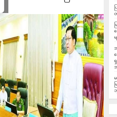
ပ
မ
လ
မ
အ
ဆ
ရ
အ
မ
မ
ဘ