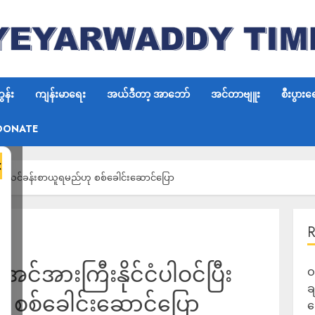
န်း
ကျန်းမာရေး
အယ်ဒီတာ့ အာဘော်
အင်တာဗျူး
စီးပွားရ
DONATE
×
ဝင်ပြီး သင်ခန်းစာယူရမည်ဟု စစ်ခေါင်းဆောင်ပြော
် အင်အားကြီးနိုင်ငံပါဝင်ပြီး
ဝ
ခ
 စစ်ခေါင်းဆောင်ပြော
ဆ