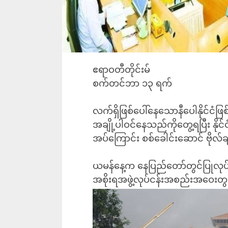
ဧရာဝတီတိုင်းမ်
စက်တင်ဘာ ၁၃ ရက်
လက်ရှိဖြစ်ပေါ်နေသောနီပေါနိုင်ငံဖြ
အချို့ပါဝင်နေသည်ကိုတွေ့ရပြီး နို
အပ်ကြောင်း စစ်ခေါင်းဆောင် ဗိုလ်ခ
ယမန်နေ့က နေပြည်တော်တွင်ပြုလုပ်သ
အစိုးရအဖွဲ့လုပ်ငန်းအစည်းအဝေးတွင