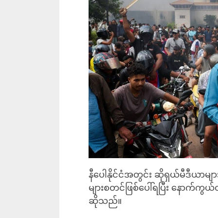
နီပေါနိုင်ငံအတွင်း ဆိုရှယ်မီဒီယာမျာ
များစတင်ဖြစ်ပေါ်ရပြီး နောက်ကွယ်တ
ဆိုသည်။