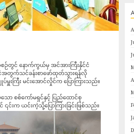
A
J
J
စ်စဉ်တွင် နောက်ကွယ်မှ အင်အားကြီးနိုင်ငံ
M
င်ငံအတွက်သင်ခန်းစာဖော်ထုတ်သွားရန်လို
A
ျုပ်မှူးကြီး မင်းအောင်လှိုင်က ပြောကြားသည်။
M
ော စစ်ကော်မရှင်နှင့် ပြည်ထောင်စု
F
် ၎င်းက ယင်းကဲ့သို့ပြောကြားခြင်းဖြစ်သည်။
J
D