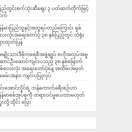
ြည်တွင်းစက်သုံးဆီဈေး ၃ ပတ်ဆက်တိုက်မြင့်
တက်
ြန်မာပြည်သူနှင့်အတူရပ်တည်ကြောင်း ရှစ်
ေးလုံးအရေးတော်ပုံ ၃၈ နှစ်ပြည့်တွင် သံရုံး
ျားထုတ်ပြန်
မျိုးသားဒီမိုကရေစီအဖွဲ့ချုပ် ဗဟိုအလုပ်အမှု
ောင်ဦးဆောင်ကျင်းပသည့် ၃၈ နှစ်မြောက်
ှစ်လေးလုံး အရေးတော်ပုံနေ့ အထိမ်းအမှတ်
ခမ်းအနား ကျင်းပပြုလုပ်
င်းအောင်လှိုင်ရဲ့ ဘန်ကောက်ခရီးစဉ်ဟာ
ြန်မာစစ်အုပ်စုကို တရားဝင်မှုပေးတာမဟုတ်
ူးလို့ ထိုင်း ပြော