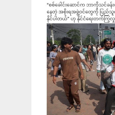
“စစ်ခေါင်းဆောင်က ဘာကိုသင်ခန်းစာ
နေတဲ့ အစိုးရအဖွဲ့ဝင်တွေကို ပြည
နိုင်ပါတယ်” ဟု နိုင်ငံရေးတက်ကြွ