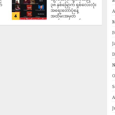
M
တ်
၃၈ နှစ်မြောက် ရှစ်လေးလုံး
အရေးတော်ပုံနေ့
A
4
အထိမ်းအမှတ်
အခမ်းအနား ကျင်းပ
M
ပြုလုပ်
F
ADMIN
AUGUST 8,
2026
J
D
N
O
S
A
J