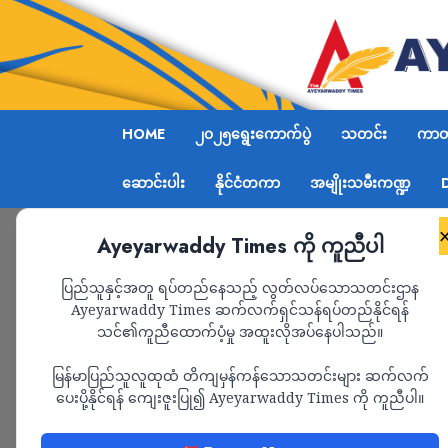
HOME
၂၀၂၅ရွေးကောက်ပွဲ
သတင်း
ကာတွ
ဆောင်းပါး
နိုင်ငံတကာ
အမျိုးသမီးကဏ္ဍ
Ayeyarwaddy Times ကို ကူညီပါ
Home
နီပေါနိုင်ငံဖြစ်စဉ်တွင် အင်အားကြီးနိုင်ငံပါ
ပြည်သူနှင့်အတူ ရပ်တည်နေသည့် လွတ်လပ်သောသတင်းဌာန
Ayeyarwaddy Times ဆက်လက်ရှင်သန်ရပ်တည်နိုင်ရန်
သင်၏ကူညီထောက်ပံ့မှု အထူးလိုအပ်နေပါသည်။
သတင်း
မြန်မာပြည်သူလူထုထံ တိကျမှန်ကန်သောသတင်းများ ဆက်လက်
နီပေါနိုင်ငံဖြစ်စဉ်တွင
ပေးပို့နိုင်ရန် ကျေးဇူးပြု၍ Ayeyarwaddy Times ကို ကူညီပါ။
သင်ခန်းစာယူရမည်ဟု