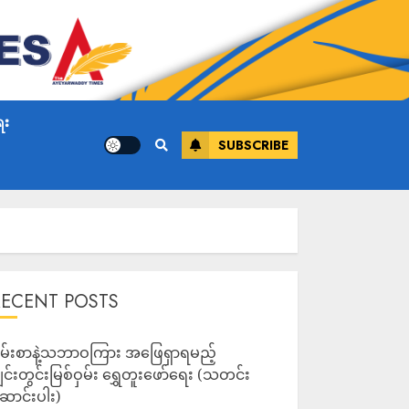
ေး
SUBSCRIBE
RECENT POSTS
မ်းစာနဲ့သဘာဝကြား အဖြေရှာရမည့်
ျင်းတွင်းမြစ်ဝှမ်း ရွှေတူးဖော်ရေး (သတင်း
ောင်းပါး)