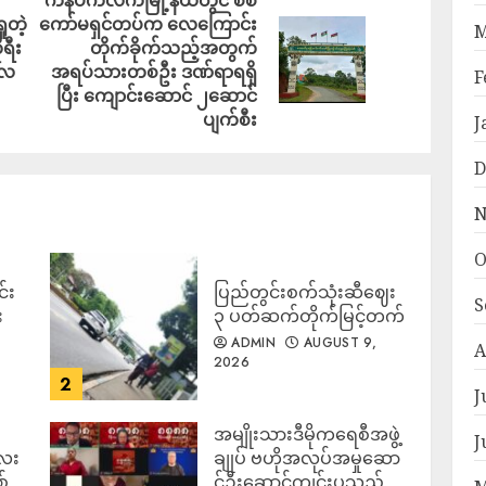
ုတဲ့
ကော်မရှင်တပ်က လေကြောင်း
M
ရီး
တိုက်ခိုက်သည့်အတွက်
ုလ
အရပ်သားတစ်ဦး ဒဏ်ရာရရှိ
F
ပြီး ကျောင်းဆောင် ၂ဆောင်
ပျက်စီး
J
D
N
O
်း
ပြည်တွင်းစက်သုံးဆီဈေး
S
း
၃ ပတ်ဆက်တိုက်မြင့်တက်
ADMIN
AUGUST 9,
A
2026
2
J
အမျိုးသားဒီမိုကရေစီအဖွဲ့
J
လေး
ချုပ် ဗဟိုအလုပ်အမှုဆော
စ်
င်ဦးဆောင်ကျင်းပသည့်