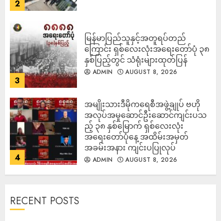
2
မြန်မာပြည်သူနှင့်အတူရပ်တည်
ကြောင်း ရှစ်လေးလုံးအရေးတော်ပုံ ၃၈
နှစ်ပြည့်တွင် သံရုံးများထုတ်ပြန်
ADMIN
AUGUST 8, 2026
3
အမျိုးသားဒီမိုကရေစီအဖွဲ့ချုပ် ဗဟို
အလုပ်အမှုဆောင်ဦးဆောင်ကျင်းပသ
ည့် ၃၈ နှစ်မြောက် ရှစ်လေးလုံး
အရေးတော်ပုံနေ့ အထိမ်းအမှတ်
အခမ်းအနား ကျင်းပပြုလုပ်
4
ADMIN
AUGUST 8, 2026
RECENT POSTS