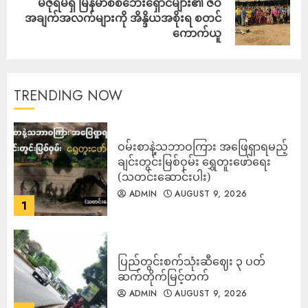
မီဇိုရမ်ရှိ မြန်မာစစ်ဘေးရှောင်များ၏ ဇီဝ
အချက်အလက်များကို အိန္ဒိယအစိုးရ စတင်
ကောက်ယူ
TRENDING NOW
ဝမ်းစာနဲ့သဘာဝကြား အဖြေရှာရမည့်
ချင်းတွင်းမြစ်ဝှမ်း ရွှေတူးဖော်ရေး
(သတင်းဆောင်းပါး)
ADMIN
AUGUST 9, 2026
1
ပြည်တွင်းစက်သုံးဆီဈေး ၃ ပတ်
ဆက်တိုက်မြင့်တက်
ADMIN
AUGUST 9, 2026