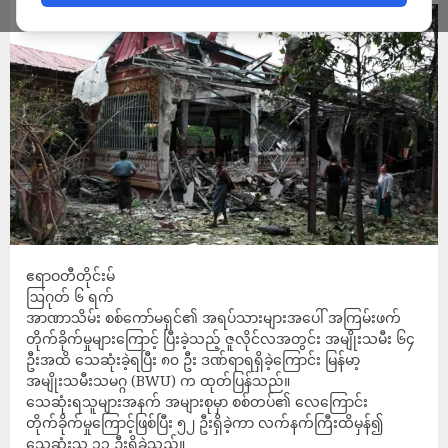
ဧရာဝတီတိုင်းမ်
ဩဂုတ် ၆ ရက်
အာဏာသိမ်း စစ်ကော်မရှင်၏ အရပ်သားများအပေါ် အကြမ်းဖက်
တိုက်ခိုက်မှုများကြောင့် ပြီးခဲ့သည့် ဇူလိုင်လအတွင်း အမျိုးသမီး ၆၄
ဦးအထိ သေဆုံးခဲ့ရပြီး ၈၀ ဦး ဒဏ်ရာရရှိခဲ့ကြောင်း မြန်မာ့
အမျိုးသမီးသမဂ္ဂ (BWU) က ထုတ်ပြန်သည်။
သေဆုံးရသူများအနက် အများစုမှာ စစ်တပ်၏ လေကြောင်း
တိုက်ခိုက်မှုကြောင့်ဖြစ်ပြီး ၅၂ ဦးရှိခဲ့ကာ လက်နက်ကြီးထိမှန်၍
သေဆုံးသူ ၁၁ ဦးရှိခဲ့သည်။