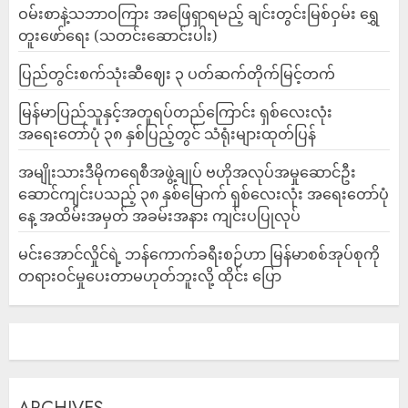
ဝမ်းစာနဲ့သဘာဝကြား အဖြေရှာရမည့် ချင်းတွင်းမြစ်ဝှမ်း ရွှေ
တူးဖော်ရေး (သတင်းဆောင်းပါး)
ပြည်တွင်းစက်သုံးဆီဈေး ၃ ပတ်ဆက်တိုက်မြင့်တက်
မြန်မာပြည်သူနှင့်အတူရပ်တည်ကြောင်း ရှစ်လေးလုံး
အရေးတော်ပုံ ၃၈ နှစ်ပြည့်တွင် သံရုံးများထုတ်ပြန်
အမျိုးသားဒီမိုကရေစီအဖွဲ့ချုပ် ဗဟိုအလုပ်အမှုဆောင်ဦး
ဆောင်ကျင်းပသည့် ၃၈ နှစ်မြောက် ရှစ်လေးလုံး အရေးတော်ပုံ
နေ့ အထိမ်းအမှတ် အခမ်းအနား ကျင်းပပြုလုပ်
မင်းအောင်လှိုင်ရဲ့ ဘန်ကောက်ခရီးစဉ်ဟာ မြန်မာစစ်အုပ်စုကို
တရားဝင်မှုပေးတာမဟုတ်ဘူးလို့ ထိုင်း ပြော