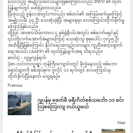
သေးသည့် အမျိုးသမီးငယ်များဖြစ်ကြောင်းလည်း BWU ၏ ထုတ်
ပြန်ချက်တွင် ဖော်ပြထားသည်။
ပြီးခဲ့သည့် ဇွန်လအတွင်းကလည်း စစ်တပ်၏ အကြမ်းဖက်မှုကြောင့်
အမျိုးသမီး ၃၄ ဦး သေဆုံးခဲ့ပြီး အများစုမှာ လေကြောင်းတိုက်ခိုက်မှု
ကြောင့်ဖြစ်သည်။
ထို့ပြင် အာဏာသိမ်းကာလ ၄ နှစ်ခွဲနီးပါးအတွင်း စစ်ကော်မရှင်နှင့်
၎င်းတို့လက်အောက်ခံများကြောင့် သေဆုံးသူ စုစုပေါင်း ၇၀၃၅ ဦး
အထိရှိပြီဖြစ်ကြောင်း နိုင်ငံရေးအကျဉ်းသားများ ကူညီစောင့်ရှောက်
ရေးအသင်း (AAPP) ၏ ထုတ်ပြန်ချက်အရ သိရသည်။
ဓာတ်ပုံ – လူမှုကွန်ရက်
ပုံစာ-လင်းတလူးရွာ ဘုန်ကြီးကျောင်းတွင် ခိုလှုံနေသည့် စစ်ဘေး
ရှောင်များကို စစ်အုပ်စုက ဇူလိုင် ၁၁ ရက်တွင် လေကြောင်းမှ
တိုက်ခိုက်ပြီးနောက် တွေ့ရစဉ်။
Previous
ဂျပန်မှ ခေတ်မီ ဖရီးဂိတ်စစ်သင်္ဘော ၁၁ စင်း
သြစတြေးလျ ဝယ်ယူမယ်
Next