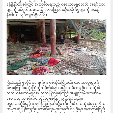
မြေပြင်ထိုးစစ်တွင် အသာစီးမရသည့် စစ်ကော်မရှင်သည် အရပ်သား
များကို ပစ်မှတ်ထားသည့် လေကြောင်းတိုက်ခိုက်မှုများကို နေ့စဉ်
နီးပါး ပြုလုပ်လျက်ရှိသည်။
ပြီးခဲ့သည့် ဇူလိုင် ၁၁ ရက်က စစ်ကိုင်းမြို့နယ်၊ လင်းတလူးရွာကို
လေကြောင်းမှ ဗုံးကြဲတိုက်ခိုက်ခဲ့ရာ အမျိုးသမီး ၁၅ ဦး သေဆုံးခဲ့
သည်။စစ်ကော်မရှင်၏ သတ်ဖြတ်မှုကြောင့် အမျိုးသမီးသေဆုံးမှု
အများဆုံးမှာ စစ်ကိုင်းတိုင်းမှဖြစ်ပြီး ၂၉ ဦးရှိခဲ့သည်။
မန္တလေးတိုင်းနှင့် ကရင်နီပြည်နယ်တို့မှ ကိုး ဦးစီ သေဆုံးခဲ့ရာ ဒုတိယ
အများဆုံးဖြစ်သည်။ သေဆုံးသူများအနက် ၁၄ ဦးမှာ အသက်မပြည့်