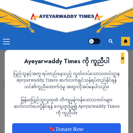
×
Ayeyarwaddy Times ကို ကူညီပါ
Home
စစ်ကော်မရှင်၏ အကြမ်းဖက်မှုကြောင့် ဇူလိုင်လအတွင်း အမျိုးသမီး
ပြည်သူနှင့်အတူ ရပ်တည်နေသည့် လွတ်လပ်သောသတင်းဌာန
၆၄ ဦး သေဆုံး
Ayeyarwaddy Times ဆက်လက်ရှင်သန်ရပ်တည်နိုင်ရန်
သင်၏ကူညီထောက်ပံ့မှု အထူးလိုအပ်နေပါသည်။
သတင်း
အမျိုးသမီးကဏ္ဍ
မြန်မာပြည်သူလူထုထံ တိကျမှန်ကန်သောသတင်းများ
စစ်ကော်မရှင်၏ အကြမ်းဖက်မှုကြောင့်
ဆက်လက်ပေးပို့နိုင်ရန် ကျေးဇူးပြု၍ Ayeyarwaddy Times
ကို ကူညီပါ။
ဇူလိုင်လအတွင်း အမျိုးသမီး ၆၄ ဦး သေဆုံး
ADMIN
AUGUST 7, 2025
Donate Now