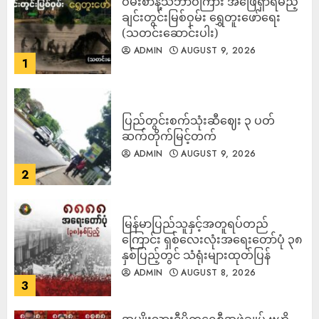
ဝမ်းစာနဲ့သဘာဝကြား အဖြေရှာရမည့်
ချင်းတွင်းမြစ်ဝှမ်း ရွှေတူးဖော်ရေး
(သတင်းဆောင်းပါး)
ADMIN
AUGUST 9, 2026
1
ပြည်တွင်းစက်သုံးဆီဈေး ၃ ပတ်
ဆက်တိုက်မြင့်တက်
ADMIN
AUGUST 9, 2026
2
မြန်မာပြည်သူနှင့်အတူရပ်တည်
ကြောင်း ရှစ်လေးလုံးအရေးတော်ပုံ ၃၈
နှစ်ပြည့်တွင် သံရုံးများထုတ်ပြန်
ADMIN
AUGUST 8, 2026
3