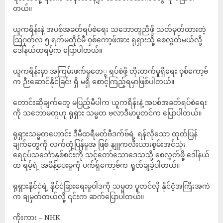
တယ်။
ယူကရိန်းနဲ့ အပစ်အခတ်ရပ်စဲရေး သဘောတူညီဖို့ သတ်မှတ်ထားတဲ့
ဩဂုတ်လ ၅ ရက်မတိုင်မီ ဝှစ်ကော့ဖ်အား ရုရှားသို့ စေလွှတ်မယ်လို့
ဒေါ်နယ်ထရမ့်က ပြောပါတယ်။
ယူကရိန်းမှာ အကြမ်းဖက်မှုတေွ ရပ်စဲဖို့ တိုးတက်မှုရှိရေး ဝှစ်ကော့ဗ်
က ဉီးဆောင်နိုင်ခြင်း ရှိ မရှိ စောင့်ကြည့်ရမှာဖြစ်ပါတယ်။
တောင်းဆိုချက်တွေ မပြည့်မီပါက ယူကရိန်းနဲ့ အပစ်အခတ်ရပ်စဲရေး
ကို သဘောမတူဟု ရုရှား သမ္မတ ဗလာဒီမာပူတင်က ပြောပါတယ်။
ရုရှားသမ္မတဟောင်း ဒီမီထရီမတ်ဗီဒက်ဗ်ရဲ့ ရန်လိုသော ထုတ်ပြန်
ချက်တွေကို လက်တုံ့ပြန်မှုအ ဖြစ် နျူကလီးယားစွမ်းအင်သုံး
ရေငုပ်သင်္ဘောနှစ်စင်းကို သင့်တော်သောဒေသသို့ စေလွှတ်ဖို့ ဒေါ်နယ်
ထ ရမ့်ရဲ့ အမိန့်ပေးမှုကို ပက်ရှ်ကော့ဗ်က ရှုတ်ချခဲ့ပါတယ်။
ရုရှားနိုင်ငံရဲ့ နိုင်ငံခြားရေးမူဝါဒကို သမ္မတ ပူတင်လို နိုင်ငံ့အကြီးအကဲ
က ချမှတ်တယ်လို့ ၎င်းက ဆက်ပြောပါတယ်။
ကိုးကား – NHK