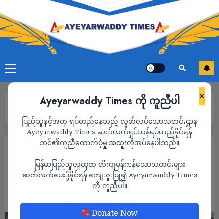
×
Ayeyarwaddy Times ကို ကူညီပါ
Home
ဒေါ်နယ်ထရမ့် အထူးသံတမန်ရဲ့ မော်စကိုခရီးစဉ်ကို ရုရှား ကြိုဆို
ပြည်သူနှင့်အတူ ရပ်တည်နေသည့် လွတ်လပ်သောသတင်းဌာန
Ayeyarwaddy Times ဆက်လက်ရှင်သန်ရပ်တည်နိုင်ရန်
သင်၏ကူညီထောက်ပံ့မှု အထူးလိုအပ်နေပါသည်။
နိုင်ငံတကာ
သတင်း
မြန်မာပြည်သူလူထုထံ တိကျမှန်ကန်သောသတင်းများ
ဒေါ်နယ်ထရမ့် အထူးသံတမန်ရဲ့ မော်စကို
ဆက်လက်ပေးပို့နိုင်ရန် ကျေးဇူးပြု၍ Ayeyarwaddy Times
ခရီးစဉ်ကို ရုရှား ကြိုဆို
ကို ကူညီပါ။
ADMIN
AUGUST 5, 2025
Donate Now