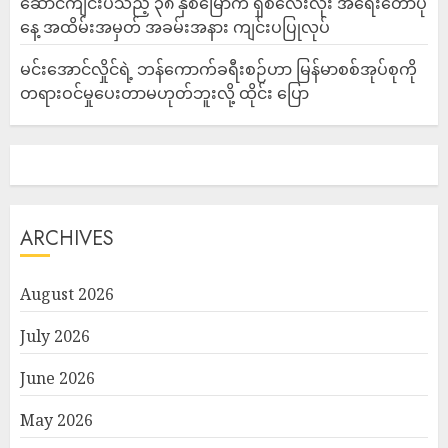
ဆောင်ကျင်းပသည့် ၃၈ နှစ်မြောက် ရှစ်လေးလုံး အရေးတော်ပုံ
နေ့ အထိမ်းအမှတ် အခမ်းအနား ကျင်းပပြုလုပ်
မင်းအောင်လှိုင်ရဲ့ ဘန်ကောက်ခရီးစဉ်ဟာ မြန်မာစစ်အုပ်စုကို
တရားဝင်မှုပေးတာမဟုတ်ဘူးလို့ ထိုင်း ပြော
ARCHIVES
August 2026
July 2026
June 2026
May 2026