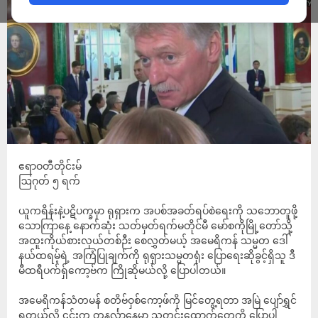
ဧရာဝတီတိုင်းမ်
ဩဂုတ် ၅ ရက်
ယူကရိန်းနဲ့ပဋိပက္ခမှာ ရုရှားက အပစ်အခတ်ရပ်စဲရေးကို သဘောတူဖို့
သောကြာနေ့ နောက်ဆုံး သတ်မှတ်ရက်မတိုင်မီ မော်စကိုမြို့တော်သို့
အထူးကိုယ်စားလှယ်တစ်ဉီး စေလွှတ်မယ့် အမေရိကန် သမ္မတ ဒေါ်
နယ်ထရမ့်ရဲ့ အကြံပြုချက်ကို ရုရှားသမ္မတရုံး ပြောရေးဆိုခွင့်ရှိသူ ဒီ
မီထရီပက်ရှ်ကော့ဗ်က ကြိုဆိုမယ်လို့ ပြောပါတယ်။
အမေရိကန်သံတမန် စတိဗ်ဝှစ်ကော့ဖ်ကို မြင်တွေ့ရတာ အမြဲ ပျော်ရွှင်
ရတယ်လို့ ၎င်းက တနင်္လာနေ့မှာ သတင်းထောက်တွေကို ပြောပါ