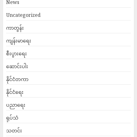
News
Uncategorized
ကာတွန်း
ကျန်းမာရေး
စီးပွားရေး
ဆောင်းပါး
နိုင်ငံတကာ
နိုင်ငံရေး
ပညာရေး
ရုပ်သံ
သတင်း