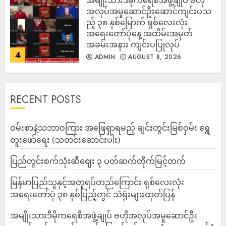
အမျိုးသားဒီမိုကရေစီအဖွဲ့ချုပ် ဗဟို
အလုပ်အမှုဆောင်ဦးဆောင်ကျင်းပသ
ည့် ၃၈ နှစ်မြောက် ရှစ်လေးလုံး
အရေးတော်ပုံနေ့ အထိမ်းအမှတ်
အခမ်းအနား ကျင်းပပြုလုပ်
4
ADMIN
AUGUST 8, 2026
RECENT POSTS
ဝမ်းစာနဲ့သဘာဝကြား အဖြေရှာရမည့် ချင်းတွင်းမြစ်ဝှမ်း ရွှေ
တူးဖော်ရေး (သတင်းဆောင်းပါး)
ပြည်တွင်းစက်သုံးဆီဈေး ၃ ပတ်ဆက်တိုက်မြင့်တက်
မြန်မာပြည်သူနှင့်အတူရပ်တည်ကြောင်း ရှစ်လေးလုံး
အရေးတော်ပုံ ၃၈ နှစ်ပြည့်တွင် သံရုံးများထုတ်ပြန်
အမျိုးသားဒီမိုကရေစီအဖွဲ့ချုပ် ဗဟိုအလုပ်အမှုဆောင်ဦး