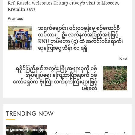
Ref; Russia welcomes Trump envoy’s visit to Moscow,
Kremlin says
Previous
သရက်ချောင်း၊ ဝင်းဝစခန်းမှ စစ်ကောင်စီ
တပ်သား ၂ ဦး လက်နက်အပြည့်အစုံဖြင့်
KNU တပ်မဟာ (၄) ထံ အလင်းဝင်ရောက်၊
ဆုကြေးငွေ သိန်း ၈၀ ရရှိ
Next
‎ရခိုင်ပြည်နယ်အတွင်း မြို့အများစုကို စစ်
အုပ်ချုပ်ရေး ကြေညာပြီးနောက် စစ်
ကော်မရှင်က ဗုံးကြဲ၊ လက်နက်ကြီးများဖြင့်
ပစ်ခတ်
TRENDING NOW