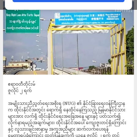
ဧရာ၀တီတိုင်းမ်
ဇူလိုင် ၂ ရက်
အမျိုးသားညီညွတ်ရေးအစိုးရ (NUG) ၏ နိုင်ငံခြားရေးဝန်ကြီးဌာန
က ထိုင်းနိုင်ငံအတွင်း ရောက်ရှိ နေထိုင်နေကြသည့် မြန်မာနိုင်ငံသား
များအား လက်ရှိ ထိုင်းနိုင်ငံရေးအခြေအနေ များနှင့် ပတ်သက်၍
လိုက်နာရမည့်အချက်များ၊ ထိုင်းနိုင်ငံအပေါ် ကျေးဇူးတင်ရှိကြောင်း
နှင့် လူသားချင်းစာနာမှု အကူအညီများ ဆက်လက်ပေးရန်
မေတ္တာရပ်ခံကြောင်း ထုတ်ပြန်ချက်ကို ယနေ့ ဇူလိုင် ၂ ရက် တွင်