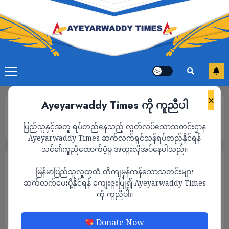
×
Ayeyarwaddy Times ကို ကူညီပါ
Home
ထိုင်းရောက်မြန်မာနိုင်ငံသားများ လိုက်နာရန် အသိပေးမေတ္တာရပ်ခံချက်
ပြည်သူနှင့်အတူ ရပ်တည်နေသည့် လွတ်လပ်သောသတင်းဌာန
NUG ထုတ်ပြန်
Ayeyarwaddy Times ဆက်လက်ရှင်သန်ရပ်တည်နိုင်ရန်
သင်၏ကူညီထောက်ပံ့မှု အထူးလိုအပ်နေပါသည်။
သတင်း
မြန်မာပြည်သူလူထုထံ တိကျမှန်ကန်သောသတင်းများ
ထိုင်းရောက်မြန်မာနိုင်ငံသားများ လိုက်နာရန်
ဆက်လက်ပေးပို့နိုင်ရန် ကျေးဇူးပြု၍ Ayeyarwaddy Times
ကို ကူညီပါ။
အသိပေးမေတ္တာရပ်ခံချက် NUG ထုတ်ပြန်
ADMIN
JULY 2, 2025
Donate Now