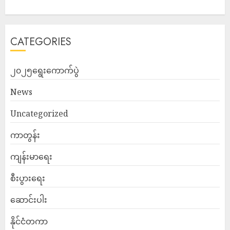
CATEGORIES
၂၀၂၅ရွေးကောက်ပွဲ
News
Uncategorized
ကာတွန်း
ကျန်းမာရေး
စီးပွားရေး
ဆောင်းပါး
နိုင်ငံတကာ