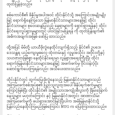
ထုတ်ပြန်ခဲ့သည်။
စစ်ကောင်စီ၏ ဖိနှိပ်မှုအပါအဝင် ထိုင်းနိုင်ငံသို့ အကြောင်းအမျိုးမျိုး
ဖြင့် ရောက်ရှိနေကြသော မြန်မာနိုင်ငံသားများအနေဖြင့် ထိုင်း
နိုင်ငံသားများ စုဝေးဆန္ဒပြသည့် နေရာများကို ရှောင်ရှားရန်နှင့် ထိုင်း
နိုင်ငံရေးလှုပ်ရှားမှုများတွင် ပါဝင်ခြင်းမပြုရန် ကို ထုတ်ပြန်ချက်၏
အဓိကအချက်အဖြစ် ဖော်ပြ ထားသည်။
ထို့အပြင် မိမိတို့ ယာယီခိုလှုံနေထိုင်လျက်ရှိသည့် နိုင်ငံ၏ ဥပဒေ၊
ဒေသန္တရ ယဉ်ကျေးမှုဓလေ့ ထုံးတမ်းနှင့် လူမှုအသိုင်း အဝိုင်းတို့နှင့်
သဟဇာတဖြစ်စွာ နေထိုင်နိုင်ရေးမှာ လွန်စွာအရေးကြီးပြီး ထိုင်း
ရောက်မြန်မာနိုင်ငံသားများအနေဖြင့် အဖက်ဖက်မှ ဝိုင်းဝန်းပံ့ပိုး
ဆောင်ရွက်ပေးကြရန်လည်း အသိပေးထားသည်။
ထိုင်းနိုင်ငံတွင် ထွက်ပြေးခိုလှုံနေသည့် မြန်မာနိုင်ငံသားများသည်
အကြမ်းဖက်စစ်အုပ်စု၏ ပြည်သူလူထုအပေါ် ဖိနှိပ်ရက်စက်မှုများ
ကြောင့်ဖြစ်ပြီး ထိုင်းနိုင်ငံ၏ အမျိုးသားအကျိုးစီးပွားကို ခြိမ်းခြောက်
နေသူများ မဟုတ်ကြောင်း နှင့် မြန်မာနိုင်ငံအတွင်း အာဏာသိမ်း
အကြမ်းဖက်မှုကို ဖယ်ရှားအောင်မြင်ပြီးပါက အမိမြန်မာနိုင်ငံသို့
ပြန်လည်နေထိုင်ကြမည်ဖြစ်ကြောင်း NUG က ပြောကြားထားသည်။