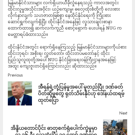
မြန်မာနိုင်ငံသားများ လက်ရှိယာယီခိုလှုံနေရသည့် ကာလအတွင်း
ထိုင်းလူမှုအသိုင်းအဝိုင်း၊ ယဉ်ကျေးမှု၊ ဓလေ့ထုံးစံတို့ကို လေးစား
လိုက်နာလျက် သဟဇာတဖြစ်စွာ နေထိုင်နိုင်ရေးကို ကြိုးစား
ဆောင်ရွက်လျက်ရှိပြီး ထိုင်းနိုင်ငံအနေဖြင့် လူသားချင်းစာနာ
ထောက်ထား၍ ဆက်လက်ကူညီ စောင့်ရှောက် ပေးပါရန် NUG က
မေတ္တာရပ်ခံထားသည်။
ထိုင်းနိုင်ငံအတွင်း ရောက်ရှိနေကြသည့် မြန်မာနိုင်ငံသားများကိုယ်စား
ထိုင်းဘုရင်၊ အစိုးရ၊ လွှတ်တော်၊ ထိုင်းတပ်မတော်နှင့် ထိုင်း
ပြည်သူလူထုတို့အပေါ် NUG နိုင်ငံခြားရေးဝန်ကြီးဌာနအနေဖြင့်
အထူး ကျေးဇူးတင်ရှိကြောင်းလည်း ဆိုထားသည်။
Previous
အီရန်ရဲ့တုံ့ပြန်မှုအပေါ် မူတည်ပြီး ဒဏ်ခတ်
ပိတ်ဆို့မှုတွေ ရုတ်သိမ်းနိုင်ဟု ဒေါ်နယ်ထရမ့်
ထုတ်ပြော
Next
အိန္ဒိယတောင်ပိုင်း ဓာတုစက်ရုံပေါက်ကွဲမှုမှာ
လူ ၃၆ ဦး သေဆုံးပြီး ၃၀ ကျော် ဒဏ်ရာရ