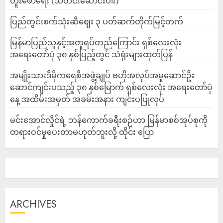
တူးဖော်ရေး (သတင်းဆောင်းပါး)
ပြည်တွင်းစက်သုံးဆီဈေး ၃ ပတ်ဆက်တိုက်မြင့်တက်
မြန်မာပြည်သူနှင့်အတူရပ်တည်ကြောင်း ရှစ်လေးလုံး
အရေးတော်ပုံ ၃၈ နှစ်ပြည့်တွင် သံရုံးများထုတ်ပြန်
အမျိုးသားဒီမိုကရေစီအဖွဲ့ချုပ် ဗဟိုအလုပ်အမှုဆောင်ဦး
ဆောင်ကျင်းပသည့် ၃၈ နှစ်မြောက် ရှစ်လေးလုံး အရေးတော်ပုံ
နေ့ အထိမ်းအမှတ် အခမ်းအနား ကျင်းပပြုလုပ်
မင်းအောင်လှိုင်ရဲ့ ဘန်ကောက်ခရီးစဉ်ဟာ မြန်မာစစ်အုပ်စုကို
တရားဝင်မှုပေးတာမဟုတ်ဘူးလို့ ထိုင်း ပြော
ARCHIVES