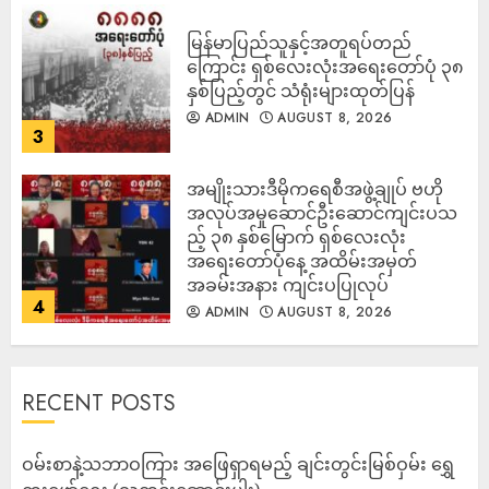
မြန်မာပြည်သူနှင့်အတူရပ်တည်
ကြောင်း ရှစ်လေးလုံးအရေးတော်ပုံ ၃၈
နှစ်ပြည့်တွင် သံရုံးများထုတ်ပြန်
ADMIN
AUGUST 8, 2026
3
အမျိုးသားဒီမိုကရေစီအဖွဲ့ချုပ် ဗဟို
အလုပ်အမှုဆောင်ဦးဆောင်ကျင်းပသ
ည့် ၃၈ နှစ်မြောက် ရှစ်လေးလုံး
အရေးတော်ပုံနေ့ အထိမ်းအမှတ်
အခမ်းအနား ကျင်းပပြုလုပ်
4
ADMIN
AUGUST 8, 2026
RECENT POSTS
ဝမ်းစာနဲ့သဘာဝကြား အဖြေရှာရမည့် ချင်းတွင်းမြစ်ဝှမ်း ရွှေ