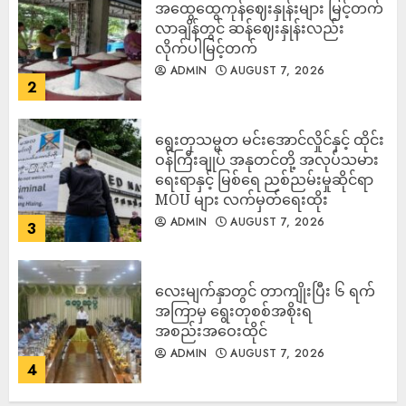
အထွေထွေကုန်ဈေးနှုန်းများ မြင့်တက်
လာချိန်တွင် ဆန်ဈေးနှုန်းလည်း
လိုက်ပါမြင့်တက်
ADMIN
AUGUST 7, 2026
2
ရွေးတုသမ္မတ မင်းအောင်လှိုင်နှင့် ထိုင်း
ဝန်ကြီးချုပ် အနုတင်တို့ အလုပ်သမား
ရေးရာနှင့် မြစ်ရေ ညစ်ညမ်းမှုဆိုင်ရာ
MOU များ လက်မှတ်ရေးထိုး
ADMIN
AUGUST 7, 2026
3
လေးမျက်နှာတွင် တာကျိုးပြီး ၆ ရက်
အကြာမှ ရွေးတုစစ်အစိုးရ
အစည်းအဝေးထိုင်
ADMIN
AUGUST 7, 2026
4