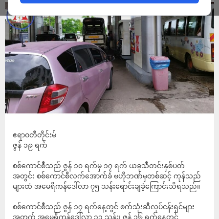
ဧရာဝတီတိုင်းမ်
ဇွန် ၁၉ ရက်
စစ်ကောင်စီသည် ဇွန် ၁၀ ရက်မှ ၁၇ ရက် ယခုသီတင်းနှစ်ပတ်
အတွင်း စစ်ကောင်စီလက်အောက်ခံ ဗဟိုဘဏ်မှတစ်ဆင့် ကုန်သည်
များထံ အမေရိကန်ဒေါ်လာ ၇၅ သန်းရောင်းချခဲ့ကြောင်းသိရသည်။
စစ်ကောင်စီသည် ဇွန် ၁၇ ရက်နေ့တွင် စက်သုံးဆီလုပ်ငန်းရှင်များ
အတွက် အမေရိကန်ဒေါ်လာ ၃၃ သန်း၊ ဇွန် ၁၆ ရက်နေ့တွင်