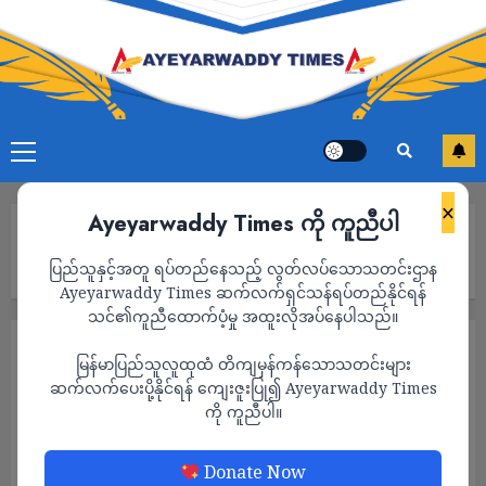
×
Ayeyarwaddy Times ကို ကူညီပါ
Home
ယခုတစ်ပတ်အတွင်း ဗဟိုဘဏ်က အမေရိကန်ဒေါ်လာ ၇၅ သန်း
ပြည်သူနှင့်အတူ ရပ်တည်နေသည့် လွတ်လပ်သောသတင်းဌာန
ရောင်းချ
Ayeyarwaddy Times ဆက်လက်ရှင်သန်ရပ်တည်နိုင်ရန်
သင်၏ကူညီထောက်ပံ့မှု အထူးလိုအပ်နေပါသည်။
စီးပွားရေး
သတင်း
မြန်မာပြည်သူလူထုထံ တိကျမှန်ကန်သောသတင်းများ
ယခုတစ်ပတ်အတွင်း ဗဟိုဘဏ်က အမေရိကန်
ဆက်လက်ပေးပို့နိုင်ရန် ကျေးဇူးပြု၍ Ayeyarwaddy Times
ကို ကူညီပါ။
ဒေါ်လာ ၇၅ သန်းရောင်းချ
ADMIN
JUNE 19, 2025
Donate Now