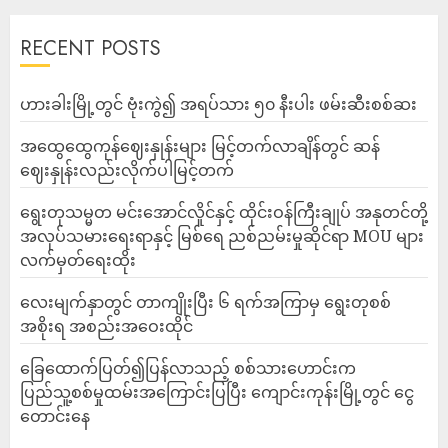
RECENT POSTS
ဟားခါးမြို့တွင် ဗုံးကွဲ၍ အရပ်သား ၅၀ နီးပါး ဖမ်းဆီးစစ်ဆး
အထွေထွေကုန်ဈေးနှုန်းများ မြင့်တက်လာချိန်တွင် ဆန်
ဈေးနှုန်းလည်းလိုက်ပါမြင့်တက်
ရွေးတုသမ္မတ မင်းအောင်လှိုင်နှင့် ထိုင်းဝန်ကြီးချုပ် အနုတင်တို့
အလုပ်သမားရေးရာနှင့် မြစ်ရေ ညစ်ညမ်းမှုဆိုင်ရာ MOU များ
လက်မှတ်ရေးထိုး
လေးမျက်နှာတွင် တာကျိုးပြီး ၆ ရက်အကြာမှ ရွေးတုစစ်
အစိုးရ အစည်းအဝေးထိုင်
ခြေထောက်ပြတ်၍ပြန်လာသည့် စစ်သားဟောင်းက
ပြည်သူ့စစ်မှုထမ်းအကြောင်းပြပြီး ကျောင်းကုန်းမြို့တွင် ငွေ
တောင်းနေ