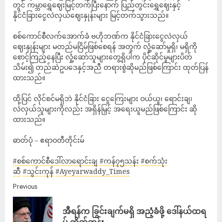
တွင် ကမ္ဘာရွှေဈေးမြင့်တက်ပြီးနောက် ပြည်တွင်းရွှေဈေးနှင့်
နိုင်ငံခြားငွေလဲလှယ်ဈေးနှုန်းများ မြင့်တက်သွားသည်။
စစ်ကောင်စီလက်အောက်ခံ ဗဟိုဘဏ်က နိုင်ငံခြားငွေလဲလှယ်
ဈေးနှုန်းများ မတည်မငြိမ်ဖြစ်စေရန် အတွက် လှုံ့ဆော်မှုရှိ၊ မရှိကို
စောင့်ကြည့်နေပြီး လှုံ့ဆော်သူများတွေ့ရှိပါက ပိုင်ဆိုင်မှုများပိတ်
သိမ်း၍ တည်ဆဲဥပဒေနှင့်အညီ တရားစွဲဆိုမည်ဖြစ်ကြောင်း ထုတ်ပြန်
ထားသည်။
ထို့ပြင် လိုင်စင်မရှိဘဲ နိုင်ငံခြား ငွေကြေးများ ဝယ်ယူ၊ ရောင်းချ၊
လဲလှယ်သူများကိုလည်း အရှိန်မြှင့် အရေးယူမည်ဖြစ်ကြောင်း ဆို
ထားသည်။
ဓာတ်ပုံ – ဧရာဝတီတိုင်းမ်
#စစ်ကောင်စီဒေါ်လာရောင်းချ
#ကန်၇၅သန်း
#စက်သုံး
ဆီ
#သွင်းကုန်
#Ayeyarwaddy_Times
Previous
အီရန်က ခြွင်းချက်မရှိ အညံ့ခံဖို့ ဒေါ်နယ်ထရ
မ့် တိုက်တွန်း