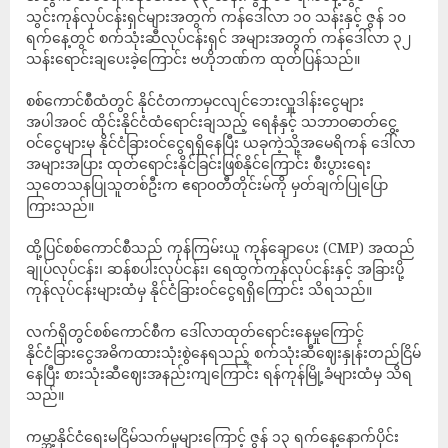
သွင်းကုန်လုပ်ငန်းရှင်များအတွက် ကန်ဒေါ်လာ ၁၀ သန်းနှင့် ဇွန် ၁၀
ရက်နေ့တွင် စက်သုံးဆီလုပ်ငန်းရှင် အများအတွက် ကန်ဒေါ်လာ ၃၂
သန်းရောင်းချပေးခဲ့ကြောင်း ဗဟိုဘဏ်က ထုတ်ပြန်သည်။
စစ်ကောင်စီထံတွင် နိုင်ငံတကာမှငလျင်ဘေးလှူဒါန်းငွေများ
အပါအဝင် ထိုင်းနိုင်ငံထံရောင်းချသည့် ရေနံနှင့် သဘာဝဓာတ်ငွေ့
ဝင်ငွေများမှ နိုင်ငံခြားဝင်ငွေရရှိနေပြီး ယခုကဲ့သို့အမေရိကန် ဒေါ်လာ
အများအပြား ထုတ်ရောင်းနိုင်ခြင်းဖြစ်နိုင်ကြောင်း စီးပွားရေး
သုတေသနပြုသူတစ်ဦးက ဧရာ၀တီတိုင်းမ်ကို မှတ်ချက်ပြုပြော
ကြားသည်။
ထို့ပြင်စစ်ကောင်စီသည် ကုန်ကြမ်းယူ ကုန်ချောပေး (CMP) အထည်
ချုပ်လုပ်ငန်း၊ ဆန်စပါးလုပ်ငန်း၊ ရေထွက်ကုန်လုပ်ငန်းနှင့် အခြားပို့
ကုန်လုပ်ငန်းများထံမှ နိုင်ငံခြားဝင်ငွေရရှိကြောင်း သိရသည်။
လက်ရှိတွင်စစ်ကောင်စီက ဒေါ်လာထုတ်ရောင်းနေမှုကြောင့်
နိုင်ငံခြားငွေအဓိကထားသုံးစွဲနေရသည့် စက်သုံးဆီဈေးနှုန်းတည်ငြိမ်
နေပြီး စားသုံးဆီဈေးအနည်းကျကြောင်း ရန်ကုန်မြို့ခံများထံမှ သိရ
သည်။
ကမ္ဘာ့နိုင်ငံရေးမငြိမ်သက်မှုများကြောင့် ဇွန် ၁၃ ရက်နေ့နောက်ပိုင်း