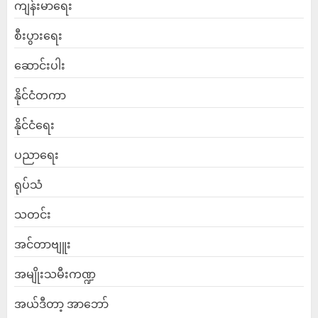
ကျန်းမာရေး
စီးပွားရေး
ဆောင်းပါး
နိုင်ငံတကာ
နိုင်ငံရေး
ပညာရေး
ရုပ်သံ
သတင်း
အင်တာဗျူး
အမျိုးသမီးကဏ္ဍ
အယ်ဒီတာ့ အာဘော်