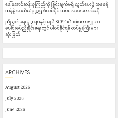
ဒေါ်အောင်ဆန်းစုကြည်ကို ခြွင်းချက်မရှိ လွှတ်ပေးဖို့ အမေရိ
ကန်နဲ့ အာဆီယံဥက္ကဌ ဖိလစ်ပိုင် ထပ်လောင်းတောင်းဆို
ညီညွတ်ရေးမူ ၃ ရပ်နှင့်အညီ SCEF ၏ စစ်မဟာဗျူဟာ
ပေါင်းစပ်ညှိနှိုင်းရေးတွင် ပါဝင်နိုင်ရန် တပ်မှူးကြီးများ
ဆုံးဖြတ်
ARCHIVES
August 2026
July 2026
June 2026