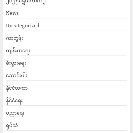
၂၀၂၅ရွေးကောက်ပွဲ
News
Uncategorized
ကာတွန်း
ကျန်းမာရေး
စီးပွားရေး
ဆောင်းပါး
နိုင်ငံတကာ
နိုင်ငံရေး
ပညာရေး
ရုပ်သံ