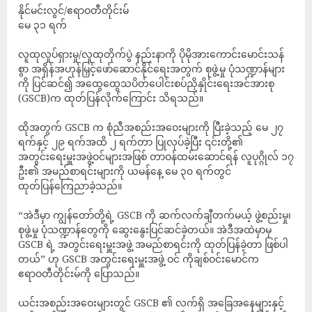
နိုင်မင်းလွင်/ဧရာဝတီတိုင်းမ်
မေ ၃၁ ရက်
လူထုလှုပ်ရှားမှု/လူထုတိုက်ပွဲ နည်းနာကို ပိုမိုအားကောင်းမောင်းသန်
စွာ အရှိန်အဟုန်မြှင့်ဖော်ဆောင်နိုင်ရေးအတွက် စုဖွဲ့မှု ပုံသဏ္ဍာန်များ
ကို ပြင်ဆင်၍ အထွေထွေသပိတ်ပေါင်းစပ်ညှိနှိုင်းရေးအင်အားစု
(GSCB)က ထုတ်ပြန်လိုက်ကြောင်း သိရသည်။
ထိုအတွက် GSCB က စုံညီအစည်းအဝေးများကို ပြီးခဲ့သည့် မေ ၂၇
ရက်နှင့် ၂၉ ရက်အထိ ၂ ရက်တာ ပြုလုပ်ခဲ့ပြီး ၎င်းတို့၏
အတွင်းရေးမှူးအဖွဲ့ဝင်များအဖြစ် တာဝန်ထမ်းဆောင်ရန် လူပုဂ္ဂိုလ် ၁၇
ဦး၏ အမည်စာရင်းများကို ယမန်နေ့ မေ ၃၀ ရက်တွင်
ထုတ်ပြန်ကြေညာခဲ့သည်။
“အဲဒီမှာ ကျွန်တော်တို့ရဲ့ GSCB ကို ဆက်လက်ချီတက်မယ့် ဖွဲ့စည်းမှု၊
စုဖွဲ့မှု ပုံသဏ္ဍာန်တွေကို ဆွေးနွေးပြင်ဆင်ခဲ့တယ်။ အဲဒီအထဲမှာမှ
GSCB ရဲ့ အတွင်းရေးမှူးအဖွဲ့ အမည်စာရင်းကို ထုတ်ပြန်ခဲ့တာ ဖြစ်ပါ
တယ်” ဟု GSCB အတွင်းရေးမှူးအဖွဲ့ ဝင် ကိုချစ်ဝင်းမောင်က
ဧရာဝတီတိုင်းမ်ကို ပြောသည်။
ယင်းအစည်းအဝေးများတွင် GSCB ၏ လက်ရှိ အခြေအနေများနှင့်