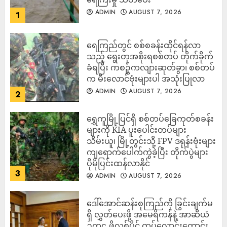
ADMIN
AUGUST 7, 2026
1
ရေကြည်တွင် စစ်စခန်းထိုင်ရန်လာ
သည့် ရွေးတုအစိုးရစစ်တပ် တိုက်ခိုက်
ခံရပြီး ကစဉ့်ကလျားဆုတ်ခွာ၊ စစ်တပ်
က မီးလောင်ဗုံးများပါ အသုံးပြုလာ
ADMIN
AUGUST 7, 2026
2
‎ရွှေကူမြို့ပြင်ရှိ စစ်တပ်ခြေကုတ်စခန်း
များကို KIA ပူးပေါင်းတပ်များ
သိမ်းယူ၊ မြို့တွင်းသို့ FPV ဒရုန်းဗုံးများ
ကျရောက်ပေါက်ကွဲခဲ့ပြီး တိုက်ပွဲများ
ပိုမိုပြင်းထန်လာနိုင်
3
ADMIN
AUGUST 7, 2026
ဒေါ်အောင်ဆန်းစုကြည်ကို ခြွင်းချက်မ
ရှိ လွှတ်ပေးဖို့ အမေရိကန်နဲ့ အာဆီယံ
ဥက္ကဌ ဖိလစ်ပိုင် ထပ်လောင်းတောင်း