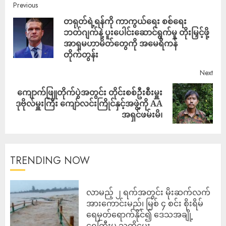
Previous
တရုတ်ရဲ့ရန်ကို ကာကွယ်ရေး စစ်ရေး
ဘတ်ဂျက်နဲ့ ပူးပေါင်းဆောင်ရွက်မှု တိုးမြှင့်ဖို့
အာရှမဟာမိတ်တွေကို အမေရိကန်
တိုက်တွန်း
Next
ကျောက်ဖြူတိုက်ပွဲအတွင်း တိုင်းစစ်ဦးစီးမှူး
ဒုဗိုလ်မှူးကြီး ကျော်လင်းကြိုင်နှင့်အဖွဲ့ကို AA
အရှင်ဖမ်းမိ၊
TRENDING NOW
လာမည့် ၂ ရက်အတွင်း မိုးဆက်လက်
အားကောင်းမည်၊ မြစ် ၄ စင်း စိုးရိမ်
ရေမှတ်ရောက်နိုင်၍ ဒေသအချို့
ရေကြီးမှု သတိပေး