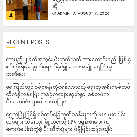
ဆို
ADMIN
AUGUST 7, 2026
4
RECENT POSTS
လာမည့် ၂ ရက်အတွင်း မိုးဆက်လက် အားကောင်းမည်၊ မြစ် ၄
စင်း စိုးရိမ်ရေမှတ်ရောက်နိုင်၍ ဒေသအချို့ ရေကြီးမှု
သတိပေး
ရေကြည်တွင် စစ်စခန်းထိုင်ရန်လာသည့် ရွေးတုအစိုးရစစ်တပ်
တိုက်ခိုက်ခံရပြီး ကစဉ့်ကလျားဆုတ်ခွာ၊ စစ်တပ်က
မီးလောင်ဗုံးများပါ အသုံးပြုလာ
‎ရွှေကူမြို့ပြင်ရှိ စစ်တပ်ခြေကုတ်စခန်းများကို KIA ပူးပေါင်း
တပ်များ သိမ်းယူ၊ မြို့တွင်းသို့ FPV ဒရုန်းဗုံးများ ကျ
ရောက်ပေါက်ကွဲခဲ့ပြီး တိုက်ပွဲများ ပိုမိုပြင်းထန်လာနိုင်