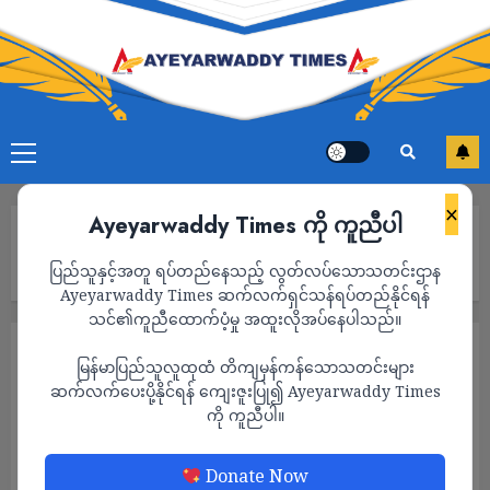
×
Ayeyarwaddy Times ကို ကူညီပါ
Home
လူထုတိုက်ပွဲ အရှိန်အဟုန်မြှင့် ဖော်ဆောင်ရန် စုဖွဲ့မှု ပုံသဏ္ဍာန်များကို
ပြည်သူနှင့်အတူ ရပ်တည်နေသည့် လွတ်လပ်သောသတင်းဌာန
GSCB ပြင်ဆင်
Ayeyarwaddy Times ဆက်လက်ရှင်သန်ရပ်တည်နိုင်ရန်
သင်၏ကူညီထောက်ပံ့မှု အထူးလိုအပ်နေပါသည်။
သတင်း
မြန်မာပြည်သူလူထုထံ တိကျမှန်ကန်သောသတင်းများ
လူထုတိုက်ပွဲ အရှိန်အဟုန်မြှင့် ဖော်ဆောင်ရန် စု
ဆက်လက်ပေးပို့နိုင်ရန် ကျေးဇူးပြု၍ Ayeyarwaddy Times
ကို ကူညီပါ။
ဖွဲ့မှု ပုံသဏ္ဍာန်များကို GSCB ပြင်ဆင်
ADMIN
JUNE 2, 2025
Donate Now