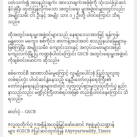
ပတ်သက်၍ အားနည်းချက်၊ အားသာချက်အဖုံဖုံကို သုံးသပ်ပြင်ဆင်
နိုင်ခဲ့ပြီး ထုတ်ပြန်လိုက်သော အတွင်းရေး မှူးအဖွဲ့ဝင်များတွင်လည်း
အမျိုးသမီး ငါး ဦးနှင့် အမျိုး သား ၁၂ ဦးတို့ ပါဝင်ကြောင်း သိရ
သည်။
ထိုအတွင်းရေးမှူးအဖွဲ့ဝင်များသည် နေရာဒေသအားဖြင့် ရန်ကုန်၊
မန္တလေး၊ မကွေး၊ စစ်ကိုင်း၊ ဖားကန့်အပါအဝင် စသည့်နယ်မြေများမှ
ဖြစ်ကြပြီး အမျိုးသမီး၊ ကျောင်းသားနှင့် အလုပ်သမားများအပြင်
ကျေးလက်မြို့ပြ ကဏ္ဍစုံပါဝင်ကြောင်း GSCB အတွင်းရေးမှူးအဖွဲ့ဝင်
ကိုချစ်ဝင်းမောင်က ဆိုသည်။
စစ်ကောင်စီ အာဏာသိမ်းမှုကြောင့် လူမျိုးပေါင်းစုံ ပြည်သူလူထု
တစ်ရပ်လုံး ပါဝင်ဆင်နွှဲနေသည့် နွေဦးတော်လှန်ရေးကြီး၏
တော်လှန်ရေးနည်းနာများထဲတွင် လူထုလှုပ်ရှားမှု/လူထုတိုက်ပွဲ နည်း
နာသည်လည်း မဏ္ဍိုင်ကြီးတစ်ရပ်အဖြစ် တည်ရှိပါဝင်နေကြောင်း သိ
ရသည်။
ဓာတ်ပုံ – GSCB
#လူထုတိုက်ပွဲ
#အရှိန်အဟုန်မြှင့်ဖော်ဆောင်
#စုဖွဲ့မှုပုံသဏ္ဍာန်
များ
#GSCB
#ပြင်ဆင်ထုတ်ပြန်
#Ayeyarwaddy_Times