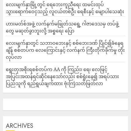
လေးမျက်နှာမြို့တွင် ရေဘေးကူညီရေး ထမင်းထုပ်
သွားရောက်ဝေငှသည့် လူငယ်တစ်ဦး ရေစီးနှင့် မျောပါသေဆုံး
ဟားမတ်စ်အဖွဲ့ လက်နက်မဖြုတ်သရွေ့ ဂါဇာဒေသမှ တပ်ဖွဲ့
တွေ မဆုတ်ခွာဘူးလို့ အစ္စရေး ပြော
‎လေးမျက်နှာတွင် သဘာဝဘေးနှင့် စစ်ဘေးဒဏ် ပြိုင်၍ခံနေရ
ချိန် စစ်တပ်က လေကြောင်းနှင့် လက်နက် ကြီးတိုက်ခိုက်မှု တိုး
လုပ်လာ
ရွေးတုအစိုးရစစ်တပ်က AA ကို ကြည်း၊ ရေ၊ လေဖြင့်
အပြင်းအထန်ရင်ဆိုင်နေသော်လည်း စစ်ရှုံးနေ၍ အရပ်သား
ပြည်သူကို ရည်ရွယ်ချက်ထား ဗုံးကြဲသတ်ဖြတ်လာ
ARCHIVES