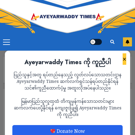
×
Ayeyarwaddy Times ကို ကူညီပါ
Home
ပုလောမြို့မ ရဲစခန်းတိုက်ခိုက်ခံရပြီး ဒုရဲအုပ်အပါဝင် ၂ ဦးသေဆုံး ကာ
ပြည်သူနှင့်အတူ ရပ်တည်နေသည့် လွတ်လပ်သောသတင်းဌာန
၆ ဦးထိခိုက်ဒဏ်ရာရရှိ
Ayeyarwaddy Times ဆက်လက်ရှင်သန်ရပ်တည်နိုင်ရန်
သင်၏ကူညီထောက်ပံ့မှု အထူးလိုအပ်နေပါသည်။
သတင်း
မြန်မာပြည်သူလူထုထံ တိကျမှန်ကန်သောသတင်းများ
ပုလောမြို့မ ရဲစခန်းတိုက်ခိုက်ခံရပြီး ဒုရဲအုပ်
ဆက်လက်ပေးပို့နိုင်ရန် ကျေးဇူးပြု၍ Ayeyarwaddy Times
ကို ကူညီပါ။
အပါဝင် ၂ ဦးသေဆုံး ကာ ၆ ဦးထိခိုက်ဒဏ်ရာ
ရရှိ
Donate Now