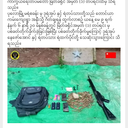
ကာကွယ်ရေးတပ်မတော် မြိတ်ခရိုင် အမှတ် (၁) တပ်ရင်းထံမှ သိရ
သည်။
ပုလောမြို့မရဲစခန်း မှ ဒုရဲအုပ် နှင့် ရဲတပ်သားတို့သည် တောင်ယာ
ကမ်းကျေးရွာ အနီးသို့ ဂိတ်ချရန် ထွက်လာစဥ် ယနေ့ မေ ၉ ရက်
နံနက် ၆ နာရီ ၃၀ မိနစ်ခန့်တွင် မြိတ်ခရိုင်အမှတ် (၁) တပ်ရင်း မှ
ပစ်ခတ်တိုက်ခိုက်ခဲ့ခြင်းဖြစ်ပြီး ပစ်ခတ်တိုက်ခိုက်မှုကြောင့် ဒုရဲအုပ်
နေဇော်အောင် နှင့် ရဲတပ်သား ရဲထက်ပိုင်တို့ သေဆုံးသွားကြောင်း သိ
ရသည်။