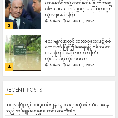
ဟားမတ်စ်အဖွဲ့ လက်နက်မဖြုတ်သရွေ့
ဂါဇာဒေသမှ တပ်ဖွဲ့တွေ မဆုတ်ခွာဘူး
လို့ အစ္စရေး ပြော
ADMIN
AUGUST 5, 2026
3
‎လေးမျက်နှာတွင် သဘာဝဘေးနှင့် စစ်
ဘေးဒဏ် ပြိုင်၍ခံနေရချိန် စစ်တပ်က
လေကြောင်းနှင့် လက်နက် ကြီး
တိုက်ခိုက်မှု တိုးလုပ်လာ
ADMIN
AUGUST 5, 2026
4
RECENT POSTS
ကလေးမြို့တွင် စစ်မှုထမ်းရန် လူငယ်များကို ဖမ်းဆီးပေးနေ
သည့် အုပ်ချုပ်ရေးမှူးဟောင်း ဓားထိုးခံရ