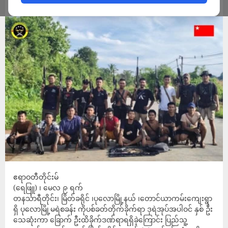
ADMIN
MAY 9, 2025
ဧရာဝတီတိုင်းမ်
(ရေဖြူ) ၊ မေလ ၉ ရက်
တနင်္သာရီတိုင်း၊ မြိတ်ခရိုင် ၊ပုလောမြို့နယ် ၊တောင်ယာကမ်းကျေးရွာ
ရှိ ပုလောမြို့မရဲစခန်း ကိုပစ်ခတ်တိုက်ခိုက်ရာ ဒုရဲအုပ်အပါဝင် နှစ် ဦး
သေဆုံးကာ ခြောက် ဦးထိခိုက်ဒဏ်ရာရရှိခဲ့ကြောင်း ပြည်သူ့