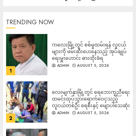
TRENDING NOW
ကလေးမြို့တွင် စစ်မှုထမ်းရန် လူငယ်
များကို ဖမ်းဆီးပေးနေသည့် အုပ်ချုပ်
ရေးမှူးဟောင်း ဓားထိုးခံရ
ADMIN
AUGUST 5, 2026
1
လေးမျက်နှာမြို့တွင် ရေဘေးကူညီရေး
ထမင်းထုပ်သွားရောက်ဝေငှသည့်
လူငယ်တစ်ဦး ရေစီးနှင့် မျောပါသေဆုံး
ADMIN
AUGUST 5, 2026
2