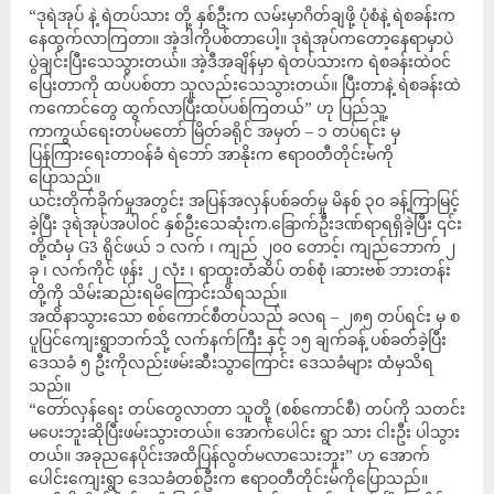
“ဒုရဲအုပ် နဲ့ ရဲတပ်သား တို့ နှစ်ဦးက လမ်းမှာဂိတ်ချဖို့ ပုံစံနဲ့ ရဲစခန်းက
နေထွက်လာကြတာ။ အဲ့ဒါကိုပစ်တာပေါ့။ ဒုရဲအုပ်ကတော့နေရာမှာပဲ
ပွဲချင်းပြီးသေသွားတယ်။ အဲ့ဒီအချိန်မှာ ရဲတပ်သားက ရဲစခန်းထဲဝင်
ပြေးတာကို ထပ်ပစ်တာ သူလည်းသေသွားတယ်။ ပြီးတာနဲ့ ရဲစခန်းထဲ
ကကောင်တွေ ထွက်လာပြီးထပ်ပစ်ကြတယ်” ဟု ပြည်သူ့
ကာကွယ်ရေးတပ်မတော် မြိတ်ခရိုင် အမှတ် – ၁ တပ်ရင်း မှ
ပြန်ကြားရေးတာဝန်ခံ ရဲဘော် အာနိုးက ဧရာဝတီတိုင်းမ်ကို
ပြောသည်။
ယင်းတိုက်ခိုက်မှုအတွင်း အပြန်အလှန်ပစ်ခတ်မှု မိနစ် ၃၀ ခန့်ကြာမြင့်
ခဲ့ပြီး ဒုရဲအုပ်အပါဝင် နှစ်ဦးသေဆုံးက.ခြောက်ဦးဒဏ်ရာရရှိခဲ့ပြီး ၎င်း
တို့ထံမှ G3 ရိုင်ဖယ် ၁ လက် ၊ ကျည် ၂၀၀ တောင့်၊ ကျည်ဘောက် ၂
ခု ၊ လက်ကိုင် ဖုန်း ၂ လုံး ၊ ရာထူးတံဆိပ် တစ်စုံ ၊ဆားဗစ် ဘားတန်း
တို့ကို သိမ်းဆည်းရမိကြောင်းသိရသည်။
အထိနာသွားသော စစ်ကောင်စီတပ်သည် ခလရ – ၂၈၅ တပ်ရင်း မှ စ
ပူပြင်ကျေးရွာဘက်သို့ လက်နက်ကြီး နှင့် ၁၅ ချက်ခန့် ပစ်ခတ်ခဲ့ပြီး
ဒေသခံ ၅ ဦးကိုလည်းဖမ်းဆီးသွာကြောင်း ဒေသခံများ ထံမှသိရ
သည်။
“တော်လှန်ရေး တပ်တွေလာတာ သူတို့ (စစ်ကောင်စီ) တပ်ကို သတင်း
မပေးဘူးဆိုပြီးဖမ်းသွားတယ်။ အောက်ပေါင်း ရွာ သား ငါးဦး ပါသွား
တယ်။ အခုညနေပိုင်းအထိပြန်လွတ်မလာသေးဘူး” ဟု အောက်
ပေါင်းကျေးရွာ ဒေသခံတစ်ဦးက ဧရာဝတီတိုင်းမ်ကိုပြောသည်။