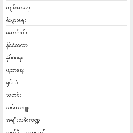
ကျန်းမာရေး
စီးပွားရေး
ဆောင်းပါး
နိုင်ငံတကာ
နိုင်ငံရေး
ပညာရေး
ရုပ်သံ
သတင်း
အင်တာဗျူး
အမျိုးသမီးကဏ္ဍ
အယ်ဒီတာ့ အာဘော်