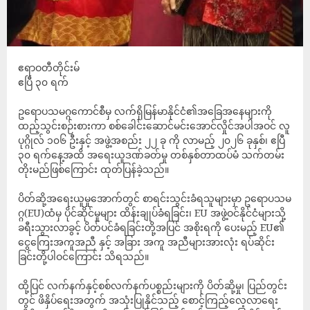
ဧရာဝတီတိုင်းမ်
ဧပြီ ၃၀ ရက်
ဥရောပသမဂ္ဂကောင်စီမှ လက်ရှိမြန်မာနိုင်ငံ၏အခြေအနေများကို
ထည့်သွင်းစဉ်းစားကာ စစ်ခေါင်းဆောင်မင်းအောင်လှိုင်အပါအဝင် လူ
ပုဂ္ဂိုလ် ၁၀၆ ဦးနှင့် အဖွဲ့အစည်း ၂၂ ခု ကို လာမည့် ၂၀၂၆ ခုနှစ်၊ ဧပြီ
၃၀ ရက်နေ့အထိ အရေးယူဒဏ်ခတ်မှု တစ်နှစ်တာထပ်မံ သက်တမ်း
တိုးမည်ဖြစ်ကြောင်း ထုတ်ပြန်ခဲ့သည်။
ပိတ်ဆို့အရေးယူမှုအောက်တွင် စာရင်းသွင်းခံရသူများမှာ ဥရောပသမ
ဂ္ဂ(EU)ထံမှ ပိုင်ဆိုင်မှုများ ထိန်းချုပ်ခံရခြင်း၊ EU အဖွဲ့ဝင်နိုင်ငံများသို့
ခရီးသွားလာခွင့် ပိတ်ပင်ခံရခြင်းတို့အပြင် အစိုးရကို ပေးမည့် EU၏
ငွေကြေးအကူအညီ နှင့် အခြား အကူ အညီများအားလုံး ရပ်ဆိုင်း
ခြင်းတို့ပါဝင်ကြောင်း သိရသည်။
ထို့ပြင် လက်နက်နှင့်စစ်လက်နက်ပစ္စည်းများကို ပိတ်ဆို့မှု၊ ပြည်တွင်း
တွင် ဖိနှိပ်ရေးအတွက် အသုံးပြုနိုင်သည့် စောင့်ကြည့်လေ့လာရေး