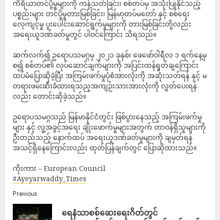
ကိရိယာတင်ပို့မှုများကို ကန့်သတ်ခြင်း၊ စစ်တပ်မှ အသုံးပြုနိုင်‌သည့်
ပစ္စည်းများ တင်ပို့မှုတားမြစ်ခြင်း၊ မြန်မာ့တပ်မတော် နှင့် စစ်ရေး
လေ့ကျင့်မှု ပူးပေါင်းဆောင်ရွက်မှုများကို တားမြစ်ခြင်းတို့လည်း
အရေးယူဒဏ်ခတ်မှုတွင် ပါဝင်ကြောင်း သိရသည်။
ဆက်လက်၍ ဥရောပသမဂ္ဂမှ ၂၀၂၁ ခုနှစ်၊ ဖေဖော်ဝါရီလ ၁ ရက်နေ့မှ
စ၍ စစ်တပ်၏ လုပ်ဆောင်ချက်များကို အပြင်းထန်ရှုတ်ချကြောင်း
ထပ်မံပြောဆိုခဲ့ပြီး အကြမ်းဖက်မှုပုံစံအားလုံးကို အဆုံးသတ်ရန် နှင့် မ
တရားဖမ်းဆီးခံထားရသည့အကျဉ်းသားအားလုံးကို လွှတ်ပေးရန်
လည်း တောင်းဆိုခဲ့သည်။
ဥရောပသမဂ္ဂသည် မြန်မာနိုင်ငံတွင်း ဖြစ်ပွားနေသည့် အကြမ်းဖက်မှု
များ နှင့် လူ့အခွင့်အရေး ချိုးဖောက်မှုများအတွက် တာဝန်ရှိသူများကို
ဦးတည်သည့် နောက်ထပ် အရေးယူဒဏ်ခတ်မှုများကို ချမှတ်ရန်
အသင့်ရှိ‌နေကြောင်းလည်း ထုတ်ပြန်ချက်တွင် ပြောဆိုထားသည်။
ကိုးကား – European Council
#Ayeyarwaddy_Times
Previous
ရေနံသာစစ်ဆေးရေးဂိတ်တွင်