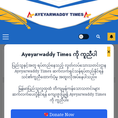
×
Ayeyarwaddy Times ကို ကူညီပါ
Home
စစ်ခေါင်းဆောင် မင်းအောင်လှိုင်အပါအဝင် လူပုဂ္ဂိုလ် ၁၀၆ ဦးနှင့် အဖွဲ့
ပြည်သူနှင့်အတူ ရပ်တည်နေသည့် လွတ်လပ်သောသတင်းဌာန
အစည်း ၂၂ ခု ကို ဥရောပသမဂ္ဂ၏ အရေးယူဒဏ်ခတ်မှု ထပ်မံ
သက်တမ်းတိုး
Ayeyarwaddy Times ဆက်လက်ရှင်သန်ရပ်တည်နိုင်ရန်
သင်၏ကူညီထောက်ပံ့မှု အထူးလိုအပ်နေပါသည်။
မြန်မာပြည်သူလူထုထံ တိကျမှန်ကန်သောသတင်းများ
သတင်း
ဆက်လက်ပေးပို့နိုင်ရန် ကျေးဇူးပြု၍ Ayeyarwaddy Times
စစ်ခေါင်းဆောင် မင်းအောင်လှိုင်အပါအဝင် လူ
ကို ကူညီပါ။
ပုဂ္ဂိုလ် ၁၀၆ ဦးနှင့် အဖွဲ့အစည်း ၂၂ ခု ကို ဥရော
ပသမဂ္ဂ၏ အရေးယူဒဏ်ခတ်မှု ထပ်မံ
Donate Now