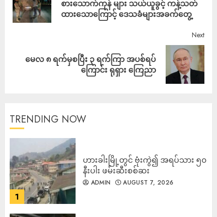
စားသောက်ကုန် များ သယ်ယူခွင့် ကန့်သတ်
ထားသောကြောင့် ဒေသခံများအခက်တွေ့
Next
မေလ ၈ ရက်မှစပြီး ၃ ရက်ကြာ အပစ်ရပ်
ကြောင်း ရုရှား ကြေညာ
TRENDING NOW
ဟားခါးမြို့တွင် ဗုံးကွဲ၍ အရပ်သား ၅၀
နီးပါး ဖမ်းဆီးစစ်ဆး
ADMIN
AUGUST 7, 2026
1