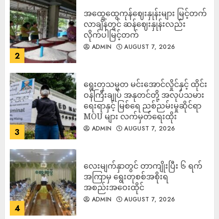
အထွေထွေကုန်ဈေးနှုန်းများ မြင့်တက်
လာချိန်တွင် ဆန်ဈေးနှုန်းလည်း
လိုက်ပါမြင့်တက်
ADMIN
AUGUST 7, 2026
2
ရွေးတုသမ္မတ မင်းအောင်လှိုင်နှင့် ထိုင်း
ဝန်ကြီးချုပ် အနုတင်တို့ အလုပ်သမား
ရေးရာနှင့် မြစ်ရေ ညစ်ညမ်းမှုဆိုင်ရာ
MOU များ လက်မှတ်ရေးထိုး
ADMIN
AUGUST 7, 2026
3
လေးမျက်နှာတွင် တာကျိုးပြီး ၆ ရက်
အကြာမှ ရွေးတုစစ်အစိုးရ
အစည်းအဝေးထိုင်
ADMIN
AUGUST 7, 2026
4