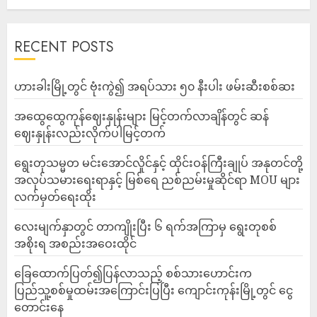
RECENT POSTS
ဟားခါးမြို့တွင် ဗုံးကွဲ၍ အရပ်သား ၅၀ နီးပါး ဖမ်းဆီးစစ်ဆး
အထွေထွေကုန်ဈေးနှုန်းများ မြင့်တက်လာချိန်တွင် ဆန်
ဈေးနှုန်းလည်းလိုက်ပါမြင့်တက်
ရွေးတုသမ္မတ မင်းအောင်လှိုင်နှင့် ထိုင်းဝန်ကြီးချုပ် အနုတင်တို့
အလုပ်သမားရေးရာနှင့် မြစ်ရေ ညစ်ညမ်းမှုဆိုင်ရာ MOU များ
လက်မှတ်ရေးထိုး
လေးမျက်နှာတွင် တာကျိုးပြီး ၆ ရက်အကြာမှ ရွေးတုစစ်
အစိုးရ အစည်းအဝေးထိုင်
ခြေထောက်ပြတ်၍ပြန်လာသည့် စစ်သားဟောင်းက
ပြည်သူ့စစ်မှုထမ်းအကြောင်းပြပြီး ကျောင်းကုန်းမြို့တွင် ငွေ
တောင်းနေ