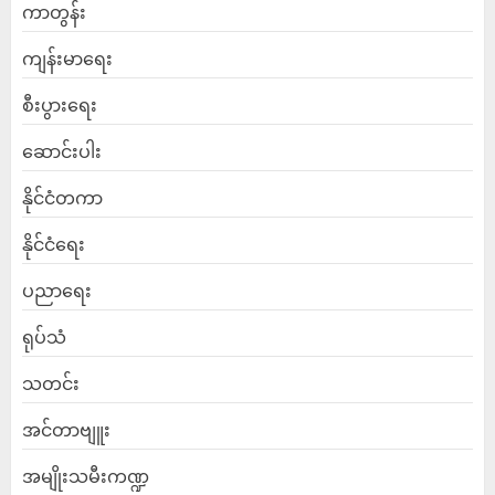
ကာတွန်း
ကျန်းမာရေး
စီးပွားရေး
ဆောင်းပါး
နိုင်ငံတကာ
နိုင်ငံရေး
ပညာရေး
ရုပ်သံ
သတင်း
အင်တာဗျူး
အမျိုးသမီးကဏ္ဍ