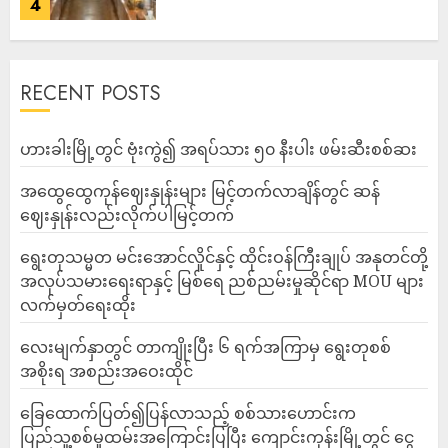
4
RECENT POSTS
ဟားခါးမြို့တွင် ဗုံးကွဲ၍ အရပ်သား ၅၀ နီးပါး ဖမ်းဆီးစစ်ဆး
အထွေထွေကုန်ဈေးနှုန်းများ မြင့်တက်လာချိန်တွင် ဆန်
ဈေးနှုန်းလည်းလိုက်ပါမြင့်တက်
ရွေးတုသမ္မတ မင်းအောင်လှိုင်နှင့် ထိုင်းဝန်ကြီးချုပ် အနုတင်တို့
အလုပ်သမားရေးရာနှင့် မြစ်ရေ ညစ်ညမ်းမှုဆိုင်ရာ MOU များ
လက်မှတ်ရေးထိုး
လေးမျက်နှာတွင် တာကျိုးပြီး ၆ ရက်အကြာမှ ရွေးတုစစ်
အစိုးရ အစည်းအဝေးထိုင်
ခြေထောက်ပြတ်၍ပြန်လာသည့် စစ်သားဟောင်းက
ပြည်သူ့စစ်မှုထမ်းအကြောင်းပြပြီး ကျောင်းကုန်းမြို့တွင် ငွေ