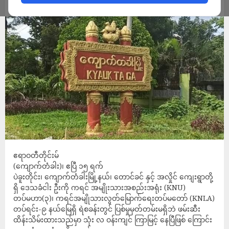
ADMIN
APRIL 16, 2025
ဧရာဝတီတိုင်းမ်
(ကျောက်တံခါး)၊ ဧပြီ ၁၅ ရက်
ပဲခူးတိုင်း၊ ကျောက်တံခါးမြို့နယ်၊ တောင်ခင် နှင့် အလှိုင် ကျေးရွာတို့
ရှိ ဒေသခံငါး ဦးကို ကရင် အမျိုးသားအစည်းအရုံး (KNU)
တပ်မဟာ(၃)၊ ကရင်အမျိုသားလွတ်မြောက်ရေးတပ်မတော် (KNLA)
တပ်ရင်း-၉ နယ်မြေရှိ ရဲစခန်းတွင် ပြစ်မှုမှတ်တမ်းမရှိဘဲ ဖမ်းဆီး
ထိန်းသိမ်းထားသည်မှာ သုံး လ ဝန်းကျင် ကြာမြင့် နေပြီဖြစ် ကြောင်း