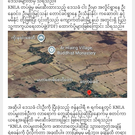
ဒေသခံများထံမှ သိရသည်။
KNLA တပ်ဖွဲ့မှ ဖမ်းဆီးထားသည့် ဒေသခံ ငါး ဦးမှာ အလှိုင်ရွာနေ ဦး
နေဝင်း၊ ဦးမျိုးမြင့်သန်း တောင်ခင်ရွာနေ ဦးသိန်းနိုင်၊ ကဆောဝါး နှင့်
မမိနိုင် တို့ဖြစ်ပြီး ၎င်းတို့သည် ကျောက်တံခါးမြို့နယ် အတွင်းရှိ ပြည်
သူ့ကာကွယ်ရေးတပ်ဖွဲ့(PDF) ထောက်ပို့များဖြစ်ကြောင်း သိရသည်။
အဆိုပါ ဒေသခံ ငါးဦးကို ပြီးခဲ့သည့် ဇန်နဝါရီ ၈ ရက်နေ့တွင် KNLA
တပ်မှူးတစ်ဦးက လာရောက် တွေ့ဆုံရန်ပြောဆိုပြီးနောက်မှ စတင်ကာ
ယနေ့အချိနိထိ ဖမ်းဆီးခံထားရခြင်း ဖြစ်ကြောင်း သိရသည်။
“KNLA တပ်မှူးတစ်ဦးက ခဏလာတွေ့ပါဆိုပြီး သွားတွေ့တဲ့အချိန်
ရဲစခန်းကို ပို့လိုက်တာ အခုထိပါ။ ဘာပြစ်မှုမှ မရှိဘူး။ ခုချိန်ထိ တရား