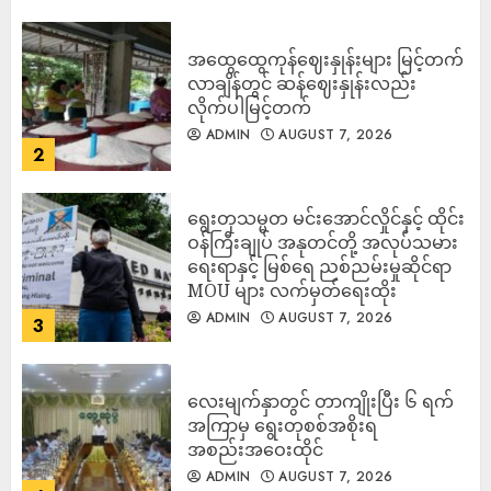
အထွေထွေကုန်ဈေးနှုန်းများ မြင့်တက်
လာချိန်တွင် ဆန်ဈေးနှုန်းလည်း
လိုက်ပါမြင့်တက်
ADMIN
AUGUST 7, 2026
2
ရွေးတုသမ္မတ မင်းအောင်လှိုင်နှင့် ထိုင်း
ဝန်ကြီးချုပ် အနုတင်တို့ အလုပ်သမား
ရေးရာနှင့် မြစ်ရေ ညစ်ညမ်းမှုဆိုင်ရာ
MOU များ လက်မှတ်ရေးထိုး
ADMIN
AUGUST 7, 2026
3
လေးမျက်နှာတွင် တာကျိုးပြီး ၆ ရက်
အကြာမှ ရွေးတုစစ်အစိုးရ
အစည်းအဝေးထိုင်
ADMIN
AUGUST 7, 2026