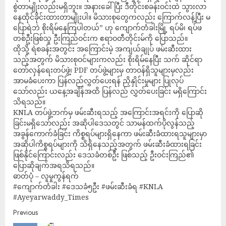
စွဲတာမျိုးလည်းမရှိဘူး။ အနားခေါ်ပြီး ဒီတိုင်းစခန်းဝင်းထဲ သွားလာ
နေထိုင်ခိုင်းထားတာမျိုးပါ။ မိသားစုတွေကလည်း ကြောက်လန့်ပြီး မ
ပြောရဲဘဲ စိုးရိမ်နေကြပါတယ်” ဟု ကျောက်တံခါးမြို့ ရပ်မိ၊ ရပ်ဖ
တစ်ဦးဖြစ်သူ ဦးကြည်ဝင်းက ဧရာဝတီတိုင်းမ်ကို ပြောသည်။
ထိုသို့ ရဲစခန်းအတွင်း အကြောင်းမဲ့ အကျယ်ချုပ် ဖမ်းဆီးထား
သည့်အတွက် မိသားစုဝင်များကလည်း စိုးရိမ်နေပြီး သက် ဆိုင်ရာ
တော်လှန်ရေးတပ်ဖွဲ့၊ PDF တပ်ဖွဲ့များမှ တာဝန်ရှိသူများမှလည်း
အာမခံပေးကာ ပြန်လည်လွှတ်ပေးရန် ညှိနှိုင်းမှုများ ပြုလုပ်
သော်လည်း ယနေ့အချိန်အထိ ပြန်လည် လွှတ်ပေးခြင်း မရှိကြောင်း
သိရသည်။
KNLA တပ်ဖွဲ့ဘက်မှ ဖမ်းဆီးရသည့် အကြောင်းအရင်းကို ပြောဆို
ခြင်းမရှိသော်လည်း အဆိုပါဒေသတွင် သာမန်ထက်ပိုလွန်သည့်
အခွန်ကောက်ခံခြင်း ကိစ္စရပ်များရှိနေကာ ဖမ်းဆီးခံထားရသူများမှာ
အဆိုပါကိစ္စရပ်များကို သိရှိနေသည့်အတွက် ဖမ်းဆီးခံထားရခြင်း
ဖြစ်နိုင်ကြောင်းလည်း ဒေသခံတစ်ဦး ဖြစ်သည့် ဦးဝင်းကြည်၏
ပြောဆိုချက်အရသိရသည်။
ဓာတ်ပုံ – လူမှုကွန်ရက်
#ကျောက်တံခါး #ဒေသခံ၅ဦး #ဖမ်းဆီးခံရ #KNLA
#Ayeyarwaddy_Times
Previous