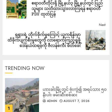
ဧရာဝတီတိုင်းရှိ မြို့နယ်၃ မြို့နယ်တွင် ပြည်
သူများ သတိထားသွားလာကြရန် ဧရာဝတီ
PDF ထုတ်ပြန်
Next
ရုရှားရဲ့ တိုက်ခိုက်မှုကြောင့် ယူကရိန်းမှာ
ထိခိုက်ပျက်စီးမှုတွေကို လာရောက်ကြည့်ရှုဖို့
ဒေါ်နယ်ထရမ့်ကို ဇီလန်စကီး ဖိတ်ခေါ်
TRENDING NOW
ဟားခါးမြို့တွင် ဗုံးကွဲ၍ အရပ်သား ၅၀
နီးပါး ဖမ်းဆီးစစ်ဆး
ADMIN
AUGUST 7, 2026
1