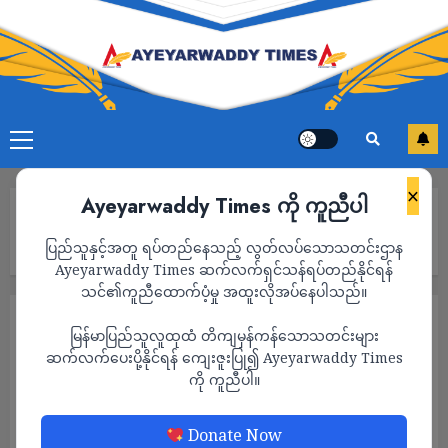
×
Ayeyarwaddy Times ကို ကူညီပါ
Home
ကျောက်တံခါးတွင် ဒေသခံ ၅ ဦးကို KNLA က ၃ လကျော်ကြာ
ပြည်သူနှင့်အတူ ရပ်တည်နေသည့် လွတ်လပ်သောသတင်းဌာန
အကြောင်းမဲ့ ဖမ်းဆီးထားသည့်အတွက် မိသားစုဝင်များစိုးရိမ်နေ
Ayeyarwaddy Times ဆက်လက်ရှင်သန်ရပ်တည်နိုင်ရန်
သင်၏ကူညီထောက်ပံ့မှု အထူးလိုအပ်နေပါသည်။
သတင်း
မြန်မာပြည်သူလူထုထံ တိကျမှန်ကန်သောသတင်းများ
ကျောက်တံခါးတွင် ဒေသခံ ၅ ဦးကို KNLA က ၃
ဆက်လက်ပေးပို့နိုင်ရန် ကျေးဇူးပြု၍ Ayeyarwaddy Times
ကို ကူညီပါ။
လကျော်ကြာ အကြောင်းမဲ့ ဖမ်းဆီးထား
သည့်အတွက် မိသားစုဝင်များစိုးရိမ်နေ
Donate Now