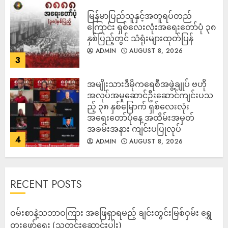
မြန်မာပြည်သူနှင့်အတူရပ်တည်
ကြောင်း ရှစ်လေးလုံးအရေးတော်ပုံ ၃၈
နှစ်ပြည့်တွင် သံရုံးများထုတ်ပြန်
ADMIN
AUGUST 8, 2026
3
အမျိုးသားဒီမိုကရေစီအဖွဲ့ချုပ် ဗဟို
အလုပ်အမှုဆောင်ဦးဆောင်ကျင်းပသ
ည့် ၃၈ နှစ်မြောက် ရှစ်လေးလုံး
အရေးတော်ပုံနေ့ အထိမ်းအမှတ်
အခမ်းအနား ကျင်းပပြုလုပ်
4
ADMIN
AUGUST 8, 2026
RECENT POSTS
ဝမ်းစာနဲ့သဘာဝကြား အဖြေရှာရမည့် ချင်းတွင်းမြစ်ဝှမ်း ရွှေ
တူးဖော်ရေး (သတင်းဆောင်းပါး)