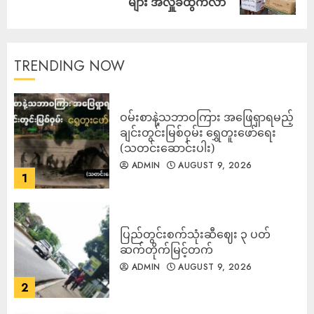
များ အလှူခံထွက်လာ
TRENDING NOW
ဝမ်းစာနဲ့သဘာဝကြား အဖြေရှာရမည့်
ချင်းတွင်းမြစ်ဝှမ်း ရွှေတူးဖော်ရေး
(သတင်းဆောင်းပါး)
ADMIN
AUGUST 9, 2026
1
ပြည်တွင်းစက်သုံးဆီဈေး ၃ ပတ်
ဆက်တိုက်မြင့်တက်
ADMIN
AUGUST 9, 2026
2