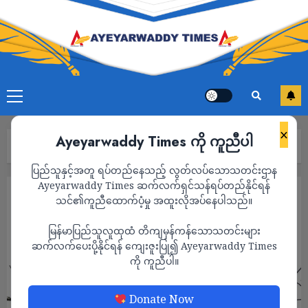
×
Ayeyarwaddy Times ကို ကူညီပါ
Home
“ဟုတ်တယ်တော့ လုပ်လိုက်”
ပြည်သူနှင့်အတူ ရပ်တည်နေသည့် လွတ်လပ်သောသတင်းဌာန
Ayeyarwaddy Times ဆက်လက်ရှင်သန်ရပ်တည်နိုင်ရန်
ကာတွန်း
သင်၏ကူညီထောက်ပံ့မှု အထူးလိုအပ်နေပါသည်။
“ဟုတ်တယ်တော့ လုပ်လိုက်”
မြန်မာပြည်သူလူထုထံ တိကျမှန်ကန်သောသတင်းများ
ADMIN
ဆက်လက်ပေးပို့နိုင်ရန် ကျေးဇူးပြု၍ Ayeyarwaddy Times
APRIL 9, 2025
ကို ကူညီပါ။
Donate Now