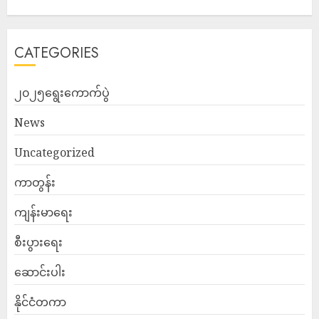
CATEGORIES
၂၀၂၅ရွေးကောက်ပွဲ
News
Uncategorized
ကာတွန်း
ကျန်းမာရေး
စီးပွားရေး
ဆောင်းပါး
နိုင်ငံတကာ