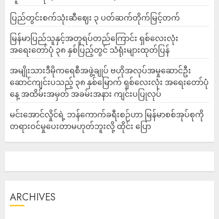
ပြည်တွင်းစက်သုံးဆီဈေး ၃ ပတ်ဆက်တိုက်မြင့်တက်
မြန်မာပြည်သူနှင့်အတူရပ်တည်ကြောင်း ရှစ်လေးလုံး
အရေးတော်ပုံ ၃၈ နှစ်ပြည့်တွင် သံရုံးများထုတ်ပြန်
အမျိုးသားဒီမိုကရေစီအဖွဲ့ချုပ် ဗဟိုအလုပ်အမှုဆောင်ဦး
ဆောင်ကျင်းပသည့် ၃၈ နှစ်မြောက် ရှစ်လေးလုံး အရေးတော်ပုံ
နေ့ အထိမ်းအမှတ် အခမ်းအနား ကျင်းပပြုလုပ်
မင်းအောင်လှိုင်ရဲ့ ဘန်ကောက်ခရီးစဉ်ဟာ မြန်မာစစ်အုပ်စုကို
တရားဝင်မှုပေးတာမဟုတ်ဘူးလို့ ထိုင်း ပြော
ARCHIVES