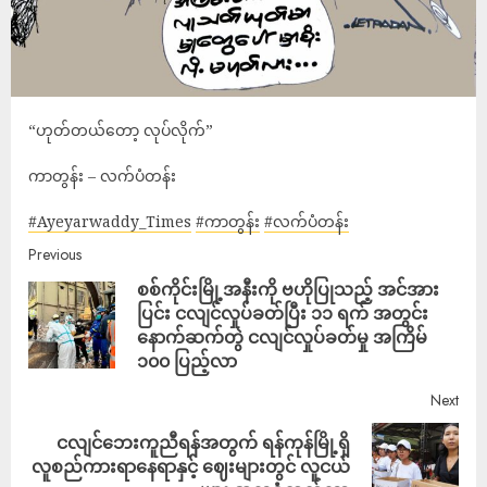
“ဟုတ်တယ်တော့ လုပ်လိုက်”
ကာတွန်း – လက်ပံတန်း
#Ayeyarwaddy_Times
#ကာတွန်း
#လက်ပံတန်း
Previous
စစ်ကိုင်းမြို့အနီးကို ဗဟိုပြုသည့် အင်အား
ပြင်း ငလျင်လှုပ်ခတ်ပြီး ၁၁ ရက် အတွင်း
နောက်ဆက်တွဲ ငလျင်လှုပ်ခတ်မှု အကြိမ်
၁၀၀ ပြည့်လာ
Next
ငလျင်ဘေးကူညီရန်အတွက် ရန်ကုန်မြို့ရှိ
လူစည်ကားရာနေရာနှင့် ဈေးများတွင် လူငယ်