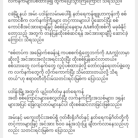
လက်နက်များပစ်ထားခဲ့၍ ထွက်ပြေးသွားကြကြောင်း သိရသည်။
ငဖဲမြို့နယ် အမ်း-ပဒါန်းလမ်းမပေါ်ရှိ နတ်ရေကန်ဗျူဟာကုန်းကို စစ်
ကောင်စီက လက်နက်ကြီးများ တင့်ကားများပါ ပို့ဆောင်ပြီး စစ်
ကောင်စီအင်အားရာချီနှင့် ခံစစ်ပြင်နေရာမှ AA၏ထိုးစစ်ကို မခုခံနိုင်
တော့သည့် အတွက် တန်ပြန်ထိုးစစ်ဆင်ရန် အင်အားရာချီပို့ ဆောင်ခဲ့
ကြောင်း သိရသည်။
“စစ်တပ်က အမြောက်စခန်းနဲ့ ကပစစက်ရုံတွေဘက်ကို AAကျွံလာမှာ
ဆိုးလို့ အင်အားအလုံးအရင်းသုံးပြီး ထိုးစစ်ပြန်ဆင်လာတယ်။
စစ်သားတွေ လက်နက်တွေ လွှင့်ပစ်ထားခဲ့လို့ တော်လှန်ရေးတပ်ဖွဲ့တွေ
က လက်နက်တွေကို လိုက်ကောက်ပြီး သိမ်းထားတယ်လို့ သိရ
တယ်”ဟု ဧရာဝတီတိုင်းမ်သတင်းရင်းမြစ်က ပြောသည်။
ပဒါန်းမြို့အထွက် ပျဉ်းဝဂိတ်မှ နတ်ရေကန်
အထိ စစ်ကြောင်းများစေလွှတ်ပြီး လက်နက်ကြီးအသစ်များ၊ ဒရုန်း
များအပြင် ခြေလျင်တပ်များနှင်ပါ ထိုးစစ်ဆင်လာခြင်းဖြစ်သည်။
အမ်းနှင့် မကွေးတိုင်းအစပ်ရှိ ဂုတ်စီးရိုးဂိတ်နှင့် နတ်ရေကန်ဂိတ်တို့ကို
တင့်ကားများဖြင့် အင်အား ၆၀၀ ခန့်အသုံးပြု ချီတက်လာနေသည်ဟု
လည်း သတင်းရင်းမြစ်က ပြောသည်။