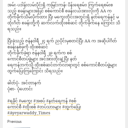
အမ်း-ပဒါန်းလမ်းပိုင်းရှိ ကမြင်းကန်၊ ပိန်းရေစမ်း၊ ကြက်ရေစမ်းစ
သည့် စခန်းများအပြင် စစ်ကောင်စီ စခန်းငယ်အားလုံးကို AA က
တိုက်ခိုက်သိမ်းပိုက်ထား ပြီး မကွေးတိုင်းအတွင်းရှိ နတ်ရေကန်နှင့် မ
ထုံးဂိတ် စခန်းတို့ကို ဆက်လက်ထိုးစစ်ဆင် တိုက်ခိုက်နေ ကြောင်း သိ
ရသည်။
ပြီးခဲ့သည့် ဇန်နဝါရီ ၂၄ ရက် ညပိုင်းမှစတင်ပြီး AA က အဆိုပါဂိတ်
စခန်းနှစ်ခုကို ထိုးစစ်ဆင်
တိုက်ခိုက်ခဲ့ရာ ဇန်နဝါရီ ၂၉ ရက်က စစ်
ကောင်စီတပ်ဖွဲ့များ အင်အားတိုးချဲ့ပြီး နတ်
ရေကန်ဘက်သို့ ထိုးစစ်ဆင်တက်လာရာတွင် စစ်ကောင်စီတပ်ဖွဲ့များ
ထွက်ပြေးကြကြောင်း သိရသည်။
ဓါတ်ပုံ- အင်တာနက်
ပုံစာ- ပုံ​ဟောင်း
#ရခိုင်
#မကွေး
#အစပ်
#နတ်ရေကန်
#စစ်
ကောင်စီ
#ထိုးစစ်
#တပ်သားများ
#ထွက်ပြေး
#Ayeyarwaddy_Times
Previous