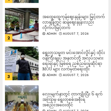
အထွေထွေကုန်ဈေးနှုန်းများ မြင့်တက်
လာချိန်တွင် ဆန်ဈေးနှုန်းလည်း
လိုက်ပါမြင့်တက်
ADMIN
AUGUST 7, 2026
2
ရွေးတုသမ္မတ မင်းအောင်လှိုင်နှင့် ထိုင်း
ဝန်ကြီးချုပ် အနုတင်တို့ အလုပ်သမား
ရေးရာနှင့် မြစ်ရေ ညစ်ညမ်းမှုဆိုင်ရာ
MOU များ လက်မှတ်ရေးထိုး
ADMIN
AUGUST 7, 2026
3
လေးမျက်နှာတွင် တာကျိုးပြီး ၆ ရက်
အကြာမှ ရွေးတုစစ်အစိုးရ
အစည်းအဝေးထိုင်
ADMIN
AUGUST 7, 2026