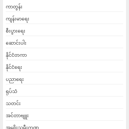
ကာတွန်း
ကျန်းမာရေး
စီးပွားရေး
ဆောင်းပါး
နိုင်ငံတကာ
နိုင်ငံရေး
ပညာရေး
ရုပ်သံ
သတင်း
အင်တာဗျူး
အမျိုးသမီးကဏ္ဍ