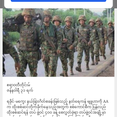
ADMIN
JANUARY 31, 2025
ဧရာဝတီတိုင်းမ်
ဇန်နဝါရီ ၃၁ ရက်
ရခိုင်-မကွေး နယ်ခြားဂိတ်စခန်းဖြစ်သည့် နတ်ရေကန် ဗျူဟာကို AA
က ထိုးစစ်ဆင်တိုက်ခိုက်နေသည့်အတွက် စစ်ကောင်စီက ပြန်လည်
ထိုးစစ်ဆင်ရန် တပ် ဖွဲ့ဝင် ၄၀၀ ခန့် စေလွှတ်ခဲ့ရာ တပ်ဖွဲ့ဝင်အချို့မှာ