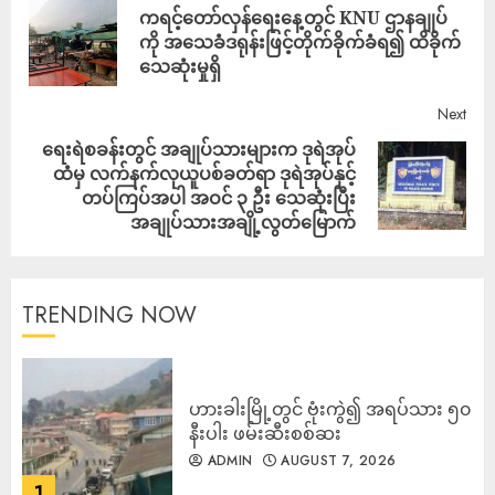
ကရင့်တော်လှန်ရေးနေ့တွင် KNU ဌာနချုပ်
ကို အသေခံဒရုန်းဖြင့်တိုက်ခိုက်ခံရ၍ ထိခိုက်
သေဆုံးမှုရှိ
Next
ရေးရဲစခန်းတွင် အချုပ်သားများက ဒုရဲအုပ်
ထံမှ လက်နက်လုယူပစ်ခတ်ရာ ဒုရဲအုပ်နှင့်
တပ်ကြပ်အပါ အဝင် ၃ ဦး သေဆုံးပြီး
အချုပ်သားအချို့လွတ်မြောက်
TRENDING NOW
ဟားခါးမြို့တွင် ဗုံးကွဲ၍ အရပ်သား ၅၀
နီးပါး ဖမ်းဆီးစစ်ဆး
ADMIN
AUGUST 7, 2026
1