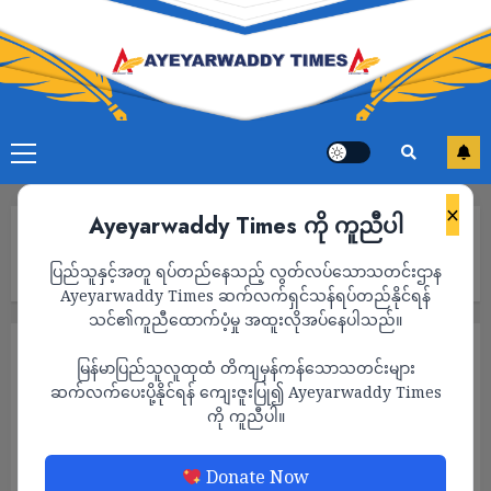
×
Ayeyarwaddy Times ကို ကူညီပါ
Home
ရခိုင်-မကွေးနယ်ခြားဂိတ် နတ်ရေကန်ကို ပြန်လည်ထိုးစစ်ဆင်လာသည့်
ပြည်သူနှင့်အတူ ရပ်တည်နေသည့် လွတ်လပ်သောသတင်းဌာန
စစ်ကောင်စီတပ်ဖွဲ့ဝင် ရာကျော်ထွက်ပြေး
Ayeyarwaddy Times ဆက်လက်ရှင်သန်ရပ်တည်နိုင်ရန်
သင်၏ကူညီထောက်ပံ့မှု အထူးလိုအပ်နေပါသည်။
သတင်း
မြန်မာပြည်သူလူထုထံ တိကျမှန်ကန်သောသတင်းများ
ရခိုင်-မကွေးနယ်ခြားဂိတ် နတ်ရေကန်ကို
ဆက်လက်ပေးပို့နိုင်ရန် ကျေးဇူးပြု၍ Ayeyarwaddy Times
ကို ကူညီပါ။
ပြန်လည်ထိုးစစ်ဆင်လာသည့် စစ်ကောင်စီတပ်ဖွဲ့
ဝင် ရာကျော်ထွက်ပြေး
Donate Now