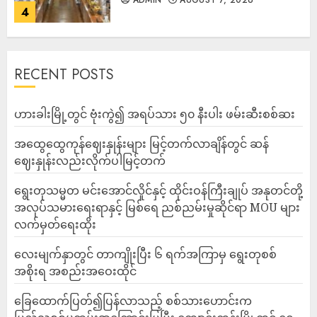
4
RECENT POSTS
ဟားခါးမြို့တွင် ဗုံးကွဲ၍ အရပ်သား ၅၀ နီးပါး ဖမ်းဆီးစစ်ဆး
အထွေထွေကုန်ဈေးနှုန်းများ မြင့်တက်လာချိန်တွင် ဆန်
ဈေးနှုန်းလည်းလိုက်ပါမြင့်တက်
ရွေးတုသမ္မတ မင်းအောင်လှိုင်နှင့် ထိုင်းဝန်ကြီးချုပ် အနုတင်တို့
အလုပ်သမားရေးရာနှင့် မြစ်ရေ ညစ်ညမ်းမှုဆိုင်ရာ MOU များ
လက်မှတ်ရေးထိုး
လေးမျက်နှာတွင် တာကျိုးပြီး ၆ ရက်အကြာမှ ရွေးတုစစ်
အစိုးရ အစည်းအဝေးထိုင်
ခြေထောက်ပြတ်၍ပြန်လာသည့် စစ်သားဟောင်းက