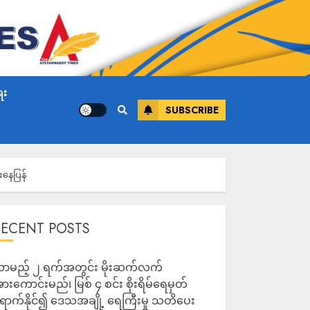
ေး
SUBSCRIBE
းနေပြန်
RECENT POSTS
ာမည့် ၂ ရက်အတွင်း မိုးဆက်လက်
ားကောင်းမည်၊ မြစ် ၄ စင်း စိုးရိမ်ရေမှတ်
ောက်နိုင်၍ ဒေသအချို့ ရေကြီးမှု သတိပေး