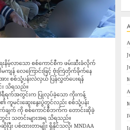
A
J
းနိမ့်လာသော စစ်ကောင်စီက ဖမ်းဆီးခံလိုက်
J
ါမကျန် လေကြောင်းဖြင့် ဗုံးကြဲတိုက်ခိုက်နေ
း စစ်သုံ့ပန်းလဲလှယ် ပြန်လွှတ်ပေးရန်
M
င်း သိရသည်။
A
ါရီရက်အတွင်းက ပြုလုပ်ခဲ့သော ကိုးကန့်
့၏ ကူမင်းဆွေးနွေးပွဲတွင်လည်း စစ်သုံ့ပန်း
M
ချက် ကို စစ်ကောင်စီဘက်က တောင်းဆိုခဲ့
F
ေသတွင်း သတင်းများအရ သိရသည်။
ာဆိုပြီး ပစ်ထားတာမျိုး ရှိနိုင်သလို၊ MNDAA
J