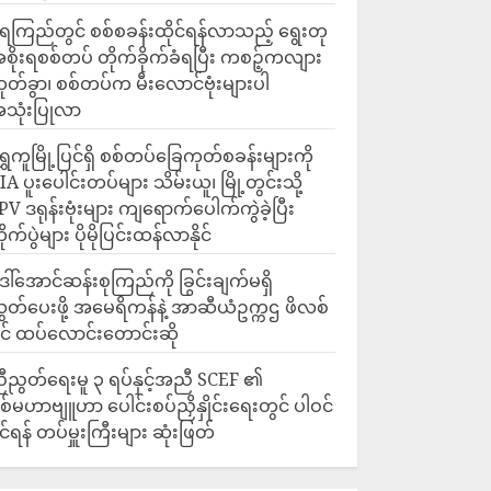
ေကြည်တွင် စစ်စခန်းထိုင်ရန်လာသည့် ရွေးတု
စိုးရစစ်တပ် တိုက်ခိုက်ခံရပြီး ကစဉ့်ကလျား
ုတ်ခွာ၊ စစ်တပ်က မီးလောင်ဗုံးများပါ
သုံးပြုလာ
ရွှေကူမြို့ပြင်ရှိ စစ်တပ်ခြေကုတ်စခန်းများကို
IA ပူးပေါင်းတပ်များ သိမ်းယူ၊ မြို့တွင်းသို့
PV ဒရုန်းဗုံးများ ကျရောက်ပေါက်ကွဲခဲ့ပြီး
ိုက်ပွဲများ ပိုမိုပြင်းထန်လာနိုင်
ေါ်အောင်ဆန်းစုကြည်ကို ခြွင်းချက်မရှိ
ွှတ်ပေးဖို့ အမေရိကန်နဲ့ အာဆီယံဥက္ကဌ ဖိလစ်
ိုင် ထပ်လောင်းတောင်းဆို
ီညွတ်ရေးမူ ၃ ရပ်နှင့်အညီ SCEF ၏
စ်မဟာဗျူဟာ ပေါင်းစပ်ညှိနှိုင်းရေးတွင် ပါဝင်
ိုင်ရန် တပ်မှူးကြီးများ ဆုံးဖြတ်