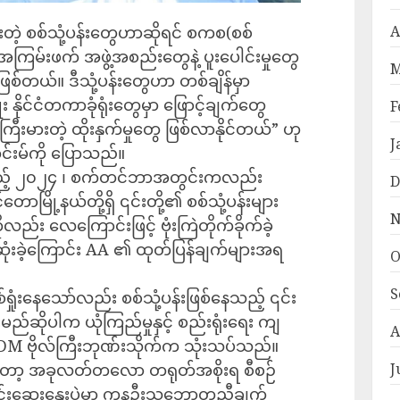
A
ဲ့ စစ်သုံ့ပန်းတွေဟာဆိုရင် စကစ(စစ်
အကြမ်းဖက် အဖွဲ့အစည်းတွေနဲ့ ပူးပေါင်းမှုတွေ
M
ဖြစ်တယ်။ ဒီသုံ့ပန်းတွေဟာ တစ်ချိန်မှာ
ုး နိုင်ငံတကာခုံရုံးတွေမှာ ဖြောင့်ချက်တွေ
F
းမားတဲ့ ထိုးနှက်မှုတွေ ဖြစ်လာနိုင်တယ်” ဟု
J
်းမ်ကို ပြောသည်။
ဲ့သည့် ၂၀၂၄ ၊ စက်တင်ဘာအတွင်းကလည်း
D
ောမြို့နယ်တို့ရှိ ၎င်းတို့၏ စစ်သုံ့ပန်းများ
N
ည်း လေကြောင်းဖြင့် ဗုံးကြဲတိုက်ခိုက်ခဲ့
ေဆုံးခဲ့ကြောင်း AA ၏ ထုတ်ပြန်ချက်များအရ
O
S
ရှုံးနေသော်လည်း စစ်သုံ့ပန်းဖြစ်နေသည့် ၎င်း
်းမည်ဆိုပါက ယုံကြည်မှုနှင့် စည်းရုံးရေး ကျ
A
င်း CDM ဗိုလ်ကြီးဘုဏ်းသိုက်က သုံးသပ်သည်။
J
ပြီးတော့ အခုလတ်တလော တရုတ်အစိုးရ စီစဉ်
မင်းဆွေးနွေးပွဲမှာ ကနဦးသဘောတူညီချက်