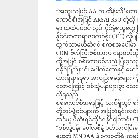
“အထူးသဖြင့် AA က ထိန်းသိမ်းထားတ
ကောင်စီ)အပြင် ARSA၊ RSO တို့လို 
မှာ ထဲထဲဝင်ဝင် လုပ်ကိုင်ခဲ့ရသူတွေ 
နိုင်ငံတကာရာဇဝတ်ခုံရုံး (ICC) လိုမျိ
ထွက်လာမယ်ဆိုရင် စကစအ‌ပေါ်မှာ ကြီ
CDM ဗိုလ်ကြီးဗစ်တာက ဧရာဝတီတိုင
ထို့အပြင် စစ်ကောင်စီသည် ပြီးခ
ရခိုင်ပြည်နယ်၊ ပေါက်တောနှင့် မောင်တ
ထားရှိရာနေရာ အကျဉ်းစခန်းများ ကိုလ
သောကြောင့် စစ်သုံ့ပန်းများစွာ သ
သိရသည်။
စစ်ကောင်စီအနေဖြင့် လက်ရှိတွင် စစ်
တို့တပ်ဖွဲ့ဝင်များကို အပြတ်ရှင်းလင
ဆင်းမှု ပိုဆိုးရင်ဆိုင်ရနိုင်ကြော
“စစ်သုံ့ပန်း ပေါ်လစီနဲ့ ပတ်သက်
ပေးတဲ့ MNDAA နဲ့ စကစတို့ရဲ့ ကူ