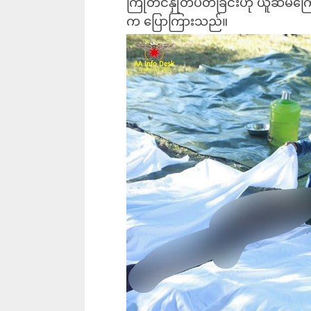
ကြိုတင်နှုတ်ပိတ်ခြင်းဟု ယူဆမိက
က ပြောကြားသည်။