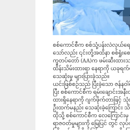
စစ်ကောင်စီက စစ်သုံ့ပန်းလဲလှယ်ရေ
သော်လည်း ၎င်းတို့အထိနာ စစ်ရှုံးစ
က္ခတပ်တော် (AA)က ဖမ်းဆီးထားသည့်
ထိန်းသိမ်းထားရာ နေရာကို ယခုရက်ပိုင
သေဆုံးမှု များပြားခဲ့သည်။
ယင်းဖြစ်စဉ်သည် ပြီးခဲ့သော ဇန်နဝါရ
ပြီး စစ်ကောင်စီက ရမ်းချောင်းအနီးတစ်
ထားရှိနေရာကို ဂျက်ဖိုက်တာဖြင့် သုံးက
ဦးထက်မနည်း သေဆုံးခဲ့ကြောင်း 
ထိုသို့ စစ်ကောင်စီက လေကြောင်းမှ ဗုံ
ရာဇဝတ်မှုများကို မြေပြင် တွင် လုပ