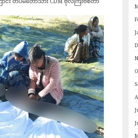
ြောင်း တပ်မတော်သား CDM ဗိုလ်ကြီးဗစ်တာ
M
F
J
D
N
O
S
A
J
J
M