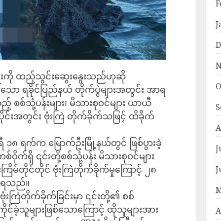
F
J
D
N
းကို ထည့်သွင်းဆွေးနွေးသည်ဟုဆို
O
ေသော ရခိုင်ပြည်နယ် တိုက်ပွဲများအတွင်း အာရ
 စစ်သုံ့ပန်းများ၊ မိသားစုဝင်များ ယာယီ
S
်းအတွင်း ဗုံးကြဲ တိုက်ခိုက်သဖြင့် ထိခိုက်
A
ီ ၁၈ ရက်က မြောက်ဦးမြို့နယ်တွင် ဖြစ်ပွားခဲ့
J
ဝိုက်ရှိ ၎င်းတို့စစ်သုံ့ပန်း မိသားစုဝင်များ
ြိမ်တိုင်တိုင် ဗုံးကြဲတိုက်ခိုက်မှုကြောင့် ၂၈
J
သိရသည်။
M
းကြဲတိုက်ခိုက်ခြင်းမှာ ၎င်းတို့၏ စစ်
်ကိုင်ခဲ့သူများဖြစ်သောကြောင့် ထိုသူများအား
A