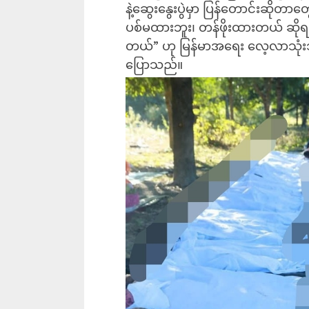
နဲ့ဆွေးနွေးပွဲမှာ ပြန်တောင်းဆိုတ
ပစ်မထားဘူး၊ တန်ဖိုးထားတယ် ဆိုရင် တ
တယ်” ဟု မြန်မာအရေး လေ့လာသုံးသ
ပြောသည်။