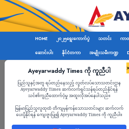
HOME
၂၀၂၅ရွေးကောက်ပွဲ
သတင်း
ကာတွ
ဆောင်းပါး
နိုင်ငံတကာ
အမျိုးသမီးကဏ္ဍ
Ayeyarwaddy Times ကို ကူညီပါ
Home
စစ်ကောင်စီက ၎င်းတို့၏ စစ်သုံ့ပန်းများပါမကျ
ပြည်သူနှင့်အတူ ရပ်တည်နေသည့် လွတ်လပ်သောသတင်းဌာန
Ayeyarwaddy Times ဆက်လက်ရှင်သန်ရပ်တည်နိုင်ရန်
သင်၏ကူညီထောက်ပံ့မှု အထူးလိုအပ်နေပါသည်။
သတင်း
မြန်မာပြည်သူလူထုထံ တိကျမှန်ကန်သောသတင်းများ ဆက်လက်
စစ်ကောင်စီက ၎င်းတို
ပေးပို့နိုင်ရန် ကျေးဇူးပြု၍ Ayeyarwaddy Times ကို ကူညီပါ။
လေကြောင်းမှ ဗုံးကြ