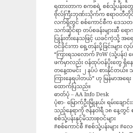
ရထားတာက စကစရဲ့ စစ်သုံ့ပန်းတွေ
ဗိုလ်ကြီးဘုဏ်းသိုက်က ဧရာဝတီတိုင
လက်ရှိတွင် စစ်ကောင်စီက ဒေသတချ
သက်ဆိုင်ရာ တပ်စခန်းများဆီ ရောက
ပြုန်းတီးနေသဖြင့် ယခင်ကဲ့သို့ အရေ
ဝင်ခိုင်းကာ ရှေ့တန်းပို့ခြင်းမျာ
“ကြားရသလောက် PoW (သုံ့ပန်း) တ
ဖက်မှာလည်း ဝန်ထုပ်ဝန်ပိုးတွေ ရ
တနေ့ထမင်း ၂ နပ်ပဲ စားနိုင်တယ်။ သ
ကြားနေရပါတယ်” ဟု မြန်မာအရေး
ထောက်ပြသည်။
ဓာတ်ပုံ – AA Info Desk
ပုံစာ- မြောက်ဦးမြိုနယ်၊ ရမ်းချောင်း
သည့်နေရာကို ဇန်နဝါရီ ၁၈ နေ့တွင် 
စစ်သုံ့ပန်းနှင့်မိသားစုဝင်များ
#စစ်ကောင်စီ #စစ်သုံ့ပန်းများ #လေကြ