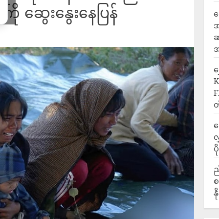
းကို ဆွေးနွေးနေပြန်
ရ
အ
ဆ
အ
‎
K
F
တ
ဒ
လ
ပ
ည
စ
န