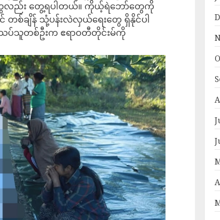
ာတွေလည်း တွေ့ရပါတယ်။ ကိုယ့်ရဲဘော်တွေကို
D
စ်ချိန် သုံ့ပန်းလဲလှယ်ရေးတွေ ရှိနိုင်ပါ
ပ်သူတစ်ဦးက ဧရာဝတီတိုင်းမ်ကို
N
O
S
A
J
J
M
A
M