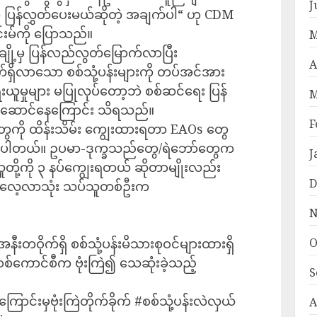
J
 ပြန်လွှတ်ပေးမယ်ဆိုတဲ့ အချက်ပါ“ ဟု CDM
်းမ်ကို ပြောသည်။
M
ို့မှ ပြန်လည်လွတ်မြောက်လာပြီး
A
်ရှိလာသော စစ်သုံ့ပန်းများကို တပ်အင်အား
းယူမှုများ မပြုလုပ်တော့ဘဲ စစ်ဆင်ရေး ပြန်
M
း လုပ်ဆောင်နေကြောင်း သိရသည်။
F
ွေကို ထိန်းသိမ်း ကျွေးထားရတာ EAOs တွေ
ှိနေပါတယ်။ ဥပမာ-ဒုက္ခသည်တွေ/ရဲဘော်တွေက
J
ူတို့ကို ၃ နပ်ကျွေးရတယ် ဆိုတာမျိုးလည်း
D
 လေ့လာသုံး သပ်သူတစ်ဦးက
N
O
အနီးတဝိုက်ရှိ စစ်သုံ့ပန်းမိသားစုဝင်များထားရှိ
စစ်ကောင်စီက ဗုံးကြဲ၍ သေဆုံးခဲ့သည့်
S
ောင်းမှဗုံးကြဲတိုက်ခိုက် #စစ်သုံ့ပန်းလဲလှယ်
A