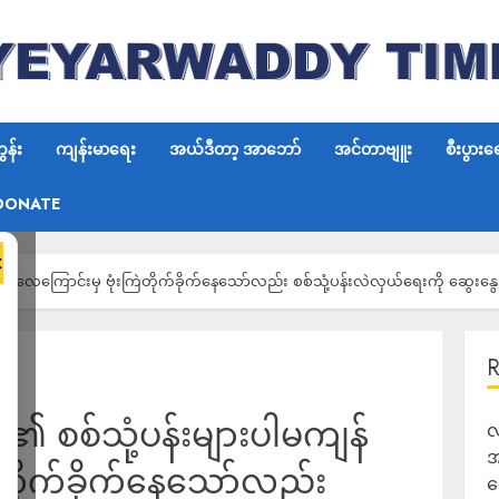
န်း
ကျန်းမာရေး
အယ်ဒီတာ့ အာဘော်
အင်တာဗျူး
စီးပွားရ
DONATE
×
န် လေကြောင်းမှ ဗုံးကြဲတိုက်ခိုက်နေသော်လည်း စစ်သုံ့ပန်းလဲလှယ်ရေးကို ဆွေးနွေ
့၏ စစ်သုံ့ပန်းများပါမကျန်
လ
အ
ဲတိုက်ခိုက်နေသော်လည်း
ရ