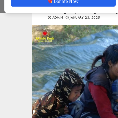
Donate Now
စစ်သုံ့ပန်းလဲလှယ်ရေ
ADMIN
JANUARY 23, 2025