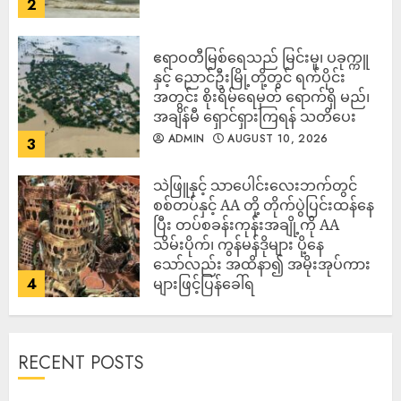
2
ဧရာဝတီမြစ်ရေသည် မြင်းမူ၊ ပခုက္ကူ
နှင့် ညောင်ဦးမြို့တို့တွင် ရက်ပိုင်း
အတွင်း စိုးရိမ်ရေမှတ် ရောက်ရှိ မည်၊
အချိန်မီ ရှောင်ရှားကြရန် သတိပေး
ADMIN
AUGUST 10, 2026
3
သဲဖြူနှင့် သာပေါင်းလေးဘက်တွင်
စစ်တပ်နှင့် AA တို့ တိုက်ပွဲပြင်းထန်‌နေ
ပြီး တပ်စခန်းကုန်းအချို့ကို AA
သိမ်းပိုက်၊ ကွန်မန်ဒိုများ ပို့နေ
သော်လည်း အထိနာ၍ အမိုးအုပ်ကား
4
များဖြင့်ပြန်ခေါ်ရ
ADMIN
AUGUST 10, 2026
RECENT POSTS