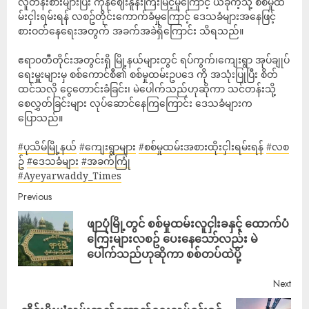
လူတန်းစားများပြီး ကုန်ဈေးနူန်းကြီးမြင့်မှုကြောင့် ယခုကဲ့သို့ စစ်မှုထ
မ်းငှါးရမ်းရန် လစဥ်တိုင်းကောက်ခံမှုကြောင့် ဒေသခံများအနေဖြင့်
စားဝတ်နေရေးအတွက် အခက်အခဲရှိကြောင်း သိရသည်။
ဧရာ၀တီတိုင်းအတွင်းရှိ မြို့နယ်များတွင် ရပ်ကွက်၊ကျေးရွာ အုပ်ချုပ်
ရေးမှူးများမှ စစ်ကောင်စီ၏ စစ်မှုထမ်းဥပဒေ ကို အသုံးပြုပြီး စိတ်
ထင်သလို ငွေတောင်းခံခြင်း၊ မဲပေါက်သည်ဟုဆိုကာ သင်တန်းသို့
စေလွှတ်ခြင်းများ လုပ်ဆောင်နေကြကြောင်း ဒေသခံများက
ပြောသည်။
#ပုသိမ်မြို့နယ်
#ကျေးရွာများ
#စစ်မှုထမ်းအစားထိုးငှါးရမ်းရန်
#လစ
ဥ်
#ဒေသခံများ
#အခက်ကြုံ
#Ayeyarwaddy_Times
Previous
ဖျာပုံမြို့တွင် စစ်မှုထမ်းလူငှါးခနှင့် ထောက်ပံ
ကြေးများလစဥ် ပေးနေသော်လည်း မဲ
ပေါက်သည်ဟုဆိုကာ စစ်တပ်ထဲပို့
Next