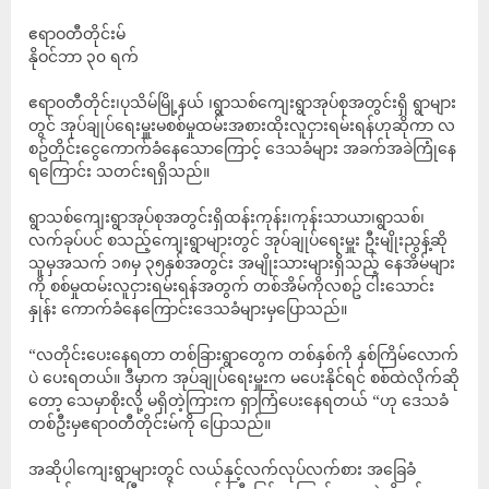
ဧရာဝတီတိုင်းမ်
နိုဝင်ဘာ ၃၀ ရက်
ဧရာ၀တီတိုင်း၊ပုသိမ်မြို့နယ် ၊ရွာသစ်ကျေးရွာအုပ်စုအတွင်းရှိ ရွာများ
တွင် အုပ်ချုပ်ရေးမှူးမစစ်မှုထမ်းအစားထိုးလူငှားရမ်းရန်ဟုဆိုကာ လ
စဥ်တိုင်းငွေကောက်ခံနေသောကြောင့် ဒေသခံများ အခက်အခဲကြုံနေ
ရကြောင်း သတင်းရရှိသည်။
ရွာသစ်ကျေးရွာအုပ်စုအတွင်းရှိထန်းကုန်း၊ကုန်းသာယာ၊ရွာသစ်၊
လက်ခုပ်ပင် စသည့်ကျေးရွာများတွင် အုပ်ချုပ်ရေးမှူး ဦးမျိုးညွန့်ဆို
သူမှအသက် ၁၈မှ ၃၅နှစ်အတွင်း အမျိုးသားများရှိသည့် နေအိမ်များ
ကို စစ်မှုထမ်းလူငှားရမ်းရန်အတွက် တစ်အိမ်ကိုလစဥ် ငါးသောင်း
နှုန်း ကောက်ခံနေကြောင်းဒေသခံများမှပြောသည်။
“လတိုင်းပေးနေရတာ တစ်ခြားရွာတွေက တစ်နှစ်ကို နှစ်ကြိမ်လောက်
ပဲ ပေးရတယ်။ ဒီမှာက အုပ်ချုပ်ရေးမှူးက မပေးနိုင်ရင် စစ်ထဲလိုက်ဆို
တော့ သေမှာစိုးလို့ မရှိတဲ့ကြားက ရှာကြံပေးနေရတယ် “ဟု ဒေသခံ
တစ်ဦးမှဧရာ၀တီတိုင်းမ်ကို ပြောသည်။
အဆိုပါကျေးရွာများတွင် လယ်နှင့်လက်လုပ်လက်စား အခြေခံ