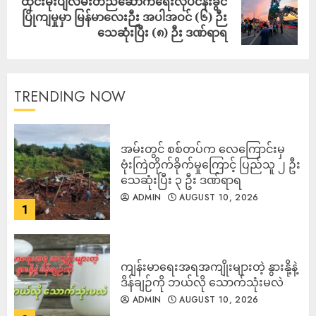
ထိုင်းမိုးပျံလမ်းတည်ဆောက်ရေးလုပ်ငန်းခွင်
ပြိုကျမှုမှာ မြန်မာလေးဉီး အပါအဝင် (၆) ဉီး
သေဆုံးပြီး (၈) ဉီး ဒဏ်ရာရ
TRENDING NOW
‎အမ်းတွင် စစ်တပ်က လေကြောင်းမှ
ဗုံးကြဲတိုက်ခိုက်မှုကြောင့် ပြည်သူ ၂ ဦး
သေဆုံးပြီး ၃ ဦး ဒဏ်ရာရ
ADMIN
AUGUST 10, 2026
1
ကျန်းမာရေးအရအကျိုးများတဲ့ နွားနို့နဲ့
ဒိန်ချဉ်ကို ဘယ်လို သောက်သုံးမလဲ
ADMIN
AUGUST 10, 2026