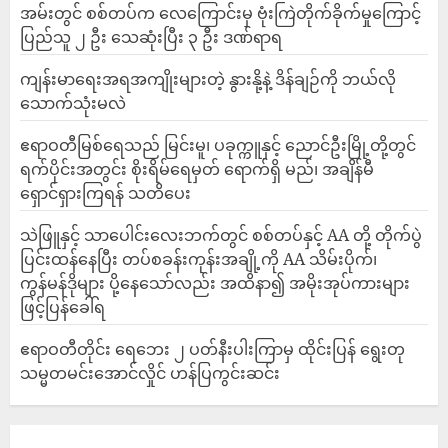
‎အမ်းတွင် စစ်တပ်က လေကြောင်းမှ ဗုံးကြဲတိုက်ခိုက်မှုကြောင့်
ပြည်သူ ၂ ဦး သေဆုံးပြီး ၃ ဦး ဒဏ်ရာရ
ကျန်းမာရေးအရအကျိုးများတဲ့ နွားနို့နဲ့ ဒိန်ချဉ်ကို ဘယ်လို
သောက်သုံးမလဲ
ဧရာဝတီမြစ်ရေသည် မြင်းမူ၊ ပခုက္ကူနှင့် ညောင်ဦးမြို့တို့တွင်
ရက်ပိုင်းအတွင်း စိုးရိမ်ရေမှတ် ရောက်ရှိ မည်၊ အချိန်မီ
ရှောင်ရှားကြရန် သတိပေး
သဲဖြူနှင့် သာပေါင်းလေးဘက်တွင် စစ်တပ်နှင့် AA တို့ တိုက်ပွဲ
ပြင်းထန်‌နေပြီး တပ်စခန်းကုန်းအချို့ကို AA သိမ်းပိုက်၊
ကွန်မန်ဒိုများ ပို့နေသော်လည်း အထိနာ၍ အမိုးအုပ်ကားများ
ဖြင့်ပြန်ခေါ်ရ
ဧရာဝတီတိုင်း ရေဘေး ၂ ပတ်နီးပါးကြာမှ ထိုင်းပြန် ရွေးတု
သမ္မတမင်းအောင်လှိုင် ဟန်ပြကွင်းဆင်း