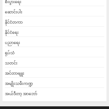
စီးပွားရေး
ဆောင်းပါး
နိုင်ငံတကာ
နိုင်ငံရေး
ပညာရေး
ရုပ်သံ
သတင်း
အင်တာဗျူး
အမျိုးသမီးကဏ္ဍ
အယ်ဒီတာ့ အာဘော်