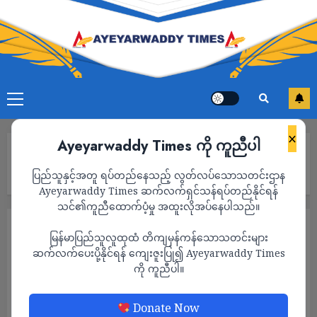
×
Ayeyarwaddy Times ကို ကူညီပါ
Home
ပုသိမ်မြို့နယ်အတွင်းရှိ ကျေးရွာများတွင် စစ်မှုထမ်းအစားထိုးငှားရမ်း
ပြည်သူနှင့်အတူ ရပ်တည်နေသည့် လွတ်လပ်သောသတင်းဌာန
ရန် လစဥ်ကောက်ခံနေသဖြင့် ဒေသခံများအခက်ကြုံ
Ayeyarwaddy Times ဆက်လက်ရှင်သန်ရပ်တည်နိုင်ရန်
သင်၏ကူညီထောက်ပံ့မှု အထူးလိုအပ်နေပါသည်။
သတင်း
မြန်မာပြည်သူလူထုထံ တိကျမှန်ကန်သောသတင်းများ
ပုသိမ်မြို့နယ်အတွင်းရှိ ကျေးရွာများတွင်
ဆက်လက်ပေးပို့နိုင်ရန် ကျေးဇူးပြု၍ Ayeyarwaddy Times
ကို ကူညီပါ။
စစ်မှုထမ်းအစားထိုးငှားရမ်းရန် လစဥ်ကောက်ခံ
နေသဖြင့် ဒေသခံများအခက်ကြုံ
Donate Now