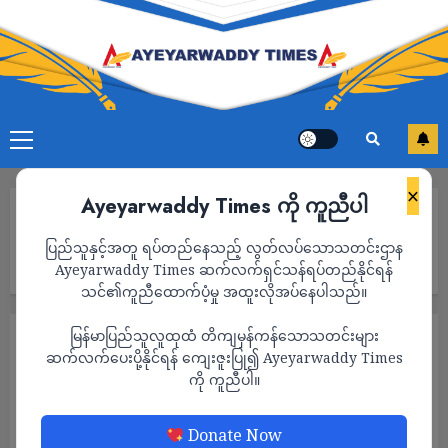
×
Ayeyarwaddy Times ကို ကူညီပါ
Home
အင်အားထောင်ချီ၍ အမ်း နပခ ကို ချီတက်နေသည့် စစ်ကောင်စီ
ပြည်သူနှင့်အတူ ရပ်တည်နေသည့် လွတ်လပ်သောသတင်းဌာန
စစ်ကြောင်း ကြားဖြတ်တိုက်ခိုက်ခံရပြီး ရိုးမထဲတွင် ကစဉ့်ကလျားပြေး
နေရ
Ayeyarwaddy Times ဆက်လက်ရှင်သန်ရပ်တည်နိုင်ရန်
သင်၏ကူညီထောက်ပံ့မှု အထူးလိုအပ်နေပါသည်။
မြန်မာပြည်သူလူထုထံ တိကျမှန်ကန်သောသတင်းများ
သတင်း
ဆက်လက်ပေးပို့နိုင်ရန် ကျေးဇူးပြု၍ Ayeyarwaddy Times
အင်အားထောင်ချီ၍ အမ်း နပခ ကို ချီတက်နေ
ကို ကူညီပါ။
သည့် စစ်ကောင်စီစစ်ကြောင်း ကြားဖြတ်
တိုက်ခိုက်ခံရပြီး ရိုးမထဲတွင် ကစဉ့်ကလျားပြေး
Donate Now