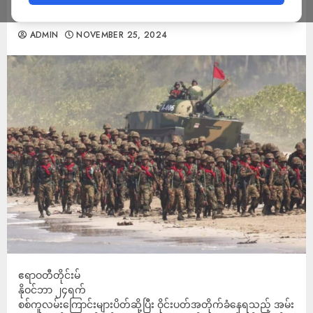
နေရ
ADMIN
NOVEMBER 25, 2024
ဧရာဝတီတိုင်းမ်
နိုဝင်ဘာ ၂၄ရက်
စစ်ကူလမ်းကြောင်းများပိတ်ဆို့ပြီး ဝိုင်းပတ်အတိုက်ခံနေရသည့် အမ်း