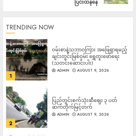
ပြင်းထန်နေ
TRENDING NOW
ဝမ်းစာနဲ့သဘာဝကြား အဖြေရှာရမည့်
ချင်းတွင်းမြစ်ဝှမ်း ရွှေတူးဖော်ရေး
(သတင်းဆောင်းပါး)
ADMIN
AUGUST 9, 2026
1
ပြည်တွင်းစက်သုံးဆီဈေး ၃ ပတ်
ဆက်တိုက်မြင့်တက်
ADMIN
AUGUST 9, 2026
2