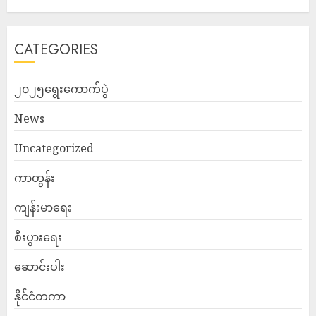
CATEGORIES
၂၀၂၅ရွေးကောက်ပွဲ
News
Uncategorized
ကာတွန်း
ကျန်းမာရေး
စီးပွားရေး
ဆောင်းပါး
နိုင်ငံတကာ