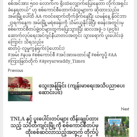
စစ်အင်အား ၅၀၀ လောက်က ရိုးထဲလျှောက်ပြေးနေတာ လိုက်အရှင်း
ခံနေရတယ်” ဟု စစ်ကောင်စီထောက်ခံသူများက ဆိုထားသည်။
အမ်းမြို့ပေါ်ထိ AA ကဝင်ရောက်တိုက်ခိုက်နေပြီး ယမန်နေ့ နိုဝင်ဘာ
၂၃ရက်နေ့က အမ်းမြို့မရဲစခန်းကို သိမ်းယူနိုင်ခဲ့ပြီး စခန်းအတွင်းမှ
စစ်ကောင်စီတပ်ဖွဲ့ဝင်များထွက်ပြေးသွားပြီး ဆလအခွဲ-၁ (၉၄၆)
ဆောက်လုပ်ရေးအင်ဂျင်နီယာတပ်အတွင်း သွားရောက် ပူးပေါင်းခဲ့
ကြောင်း သိရသည်။
ဓာတ်ပုံ-လူမှုကွန်ရက်(ပုံဟောင်း)
#အမ်း #နပခ #စစ်ကောင်စီ #အင်အားထောင်ချီ #စစ်ကူပို့ #AA
#ကြားဖြတ်တိုက် #Ayeyarwaddy_Times
Previous
သွေးအန်ခြင်း (ကျန်းမာရေးအသိပညာပေး
ဆောင်းပါး)
Next
TNLA နှင့် ပူးပေါင်းတပ်များ ထိန်းချုပ်ထား
သည့် သပိတ်ကျင်းမြို့ကို စစ်ကောင်စီတပ်မှ
ထိုးစစ်ဆင်လာသည့်အတွက် တိုက်ပွဲ