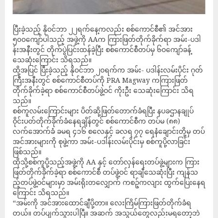
ပြီးခဲ့သည့် နိုဝင်ဘာ ၂၂ရက်နေ့ကလည်း စစ်ကောင်စီ၏ အင်အား
၅၀၀ကျော်ပါသည့် အဖွဲ့ကို AAက ကြားဖြတ်တိုက်ခိုက်ရာ အမ်း-ပဒါ
န်းအနီးတွင် တိုက်ပွဲပြင်းထန်ခဲ့ပြီး စစ်ကောင်စီတပ်မှ ၆၀ကျော်ခန့်
သေဆုံးကြောင်း သိရသည်။
ထို့အပြင် ပြီးခဲ့သည့် နိုဝင်ဘာ ၂၀ရက်က အမ်း- ပဒါန်းလမ်းပိုင်း ဂုတ်
ကြီးအနီးတွင် စစ်ကောင်စီတပ်ကို PRA Magway ကကြားဖြတ်
တိုက်ခိုက်ခဲ့ရာ စစ်ကောင်စီတပ်ဖွဲ့ဝင် ကိုးဦး သေဆုံးကြောင်း သိရ
သည်။
စစ်ကူလမ်းကြောင်းများ ပိတ်ဆို့ဖြတ်တောက်ခံရပြီး နပခဌာနချုပ်
ဝိုင်းပတ်တိုက်ခိုက်ခံနေရချိန်တွင် စစ်ကောင်စီက တပ်မ (၈၈)
လက်အောက်ခံ ခမရ ၄၁၆ စလေနှင့် ခလရ ၇၇ ရေနံချောင်းတို့မှ တပ်
အင်အားများကို စုဖွဲ့ကာ အမ်း-ပဒါန်းလမ်းပိုင်းမှ စစ်ကူပို့လာခြင်း
ဖြစ်သည်။
ထိုသို့စစ်ကူပို့သည့်အဖွဲ့ကို AA နှင့် တော်လှန်ရေးတပ်ဖွဲ့များက ကြား
ဖြတ်တိုက်ခိုက်ခဲ့ရာ စစ်ကောင်စီ တပ်ဖွဲ့ဝင် ရာချီသေဆုံးပြီး ကျန်သ
ည့်တပ်ဖွဲ့ဝင်များမှာ အမ်းရိုးတလျှောက် ကစဉ့်ကလျား ထွက်ပြေးနေရ
ကြောင်း သိရသည်။
“အမ်းကို အင်အားထောင်ချီပို့တာ။ လေးကြိမ်ကြားဖြတ်တိုက်ခံရ
တယ်။ တပ်ပျက်သွားပါပြီ။ အဆက် အသွယ်တွေလည်းမရတော့ဘဲ