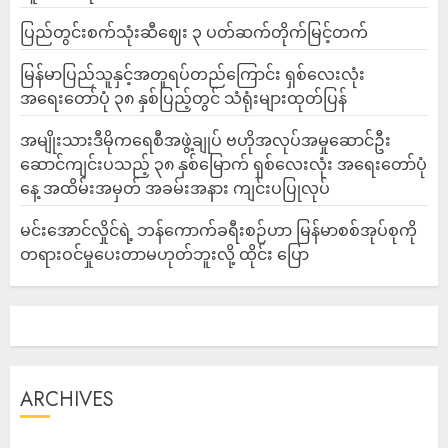
ပြည်တွင်းစက်သုံးဆီဈေး ၃ ပတ်ဆက်တိုက်မြင့်တက်
မြန်မာပြည်သူနှင့်အတူရပ်တည်ကြောင်း ရှစ်လေးလုံး
အရေးတော်ပုံ ၃၈ နှစ်ပြည့်တွင် သံရုံးများထုတ်ပြန်
အမျိုးသားဒီမိုကရေစီအဖွဲ့ချုပ် ဗဟိုအလုပ်အမှုဆောင်ဦး
ဆောင်ကျင်းပသည့် ၃၈ နှစ်မြောက် ရှစ်လေးလုံး အရေးတော်ပုံ
နေ့ အထိမ်းအမှတ် အခမ်းအနား ကျင်းပပြုလုပ်
မင်းအောင်လှိုင်ရဲ့ ဘန်ကောက်ခရီးစဉ်ဟာ မြန်မာစစ်အုပ်စုကို
တရားဝင်မှုပေးတာမဟုတ်ဘူးလို့ ထိုင်း ပြော
ARCHIVES