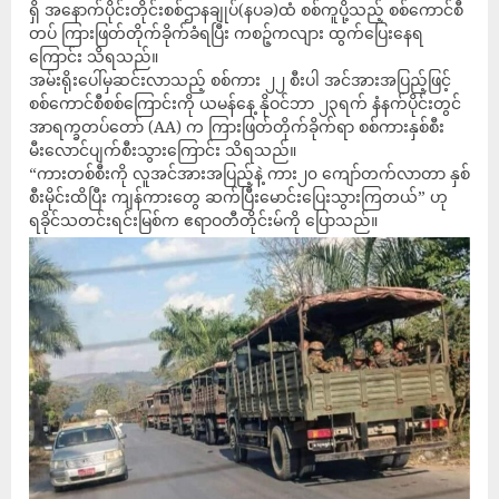
ရှိ အနောက်ပိုင်းတိုင်းစစ်ဌာနချုပ်(နပခ)ထံ စစ်ကူပို့သည့် စစ်ကောင်စီ
တပ် ကြားဖြတ်တိုက်ခိုက်ခံရပြီး ကစဉ့်ကလျား ထွက်ပြေးနေရ
ကြောင်း သိရသည်။
အမ်းရိုးပေါ်မှဆင်းလာသည့် စစ်ကား ၂၂ စီးပါ အင်အားအပြည့်ဖြင့်
စစ်ကောင်စီစစ်ကြောင်းကို ယမန်နေ့ နိုဝင်ဘာ ၂၃ရက် နံနက်ပိုင်းတွင်
အာရက္ခတပ်တော် (AA) က ကြားဖြတ်တိုက်ခိုက်ရာ စစ်ကားနှစ်စီး
မီးလောင်ပျက်စီး‌သွားကြောင်း သိရသည်။
“ကားတစ်စီးကို လူအင်အားအပြည့်နဲ့ ကား၂၀ ကျော်တက်လာတာ နှစ်
စီးမိုင်းထိပြီး ကျန်ကားတွေ ဆက်ပြီးမောင်းပြေးသွားကြတယ်” ဟု
ရခိုင်သတင်းရင်းမြစ်က ဧရာဝတီတိုင်းမ်ကို ပြောသည်။