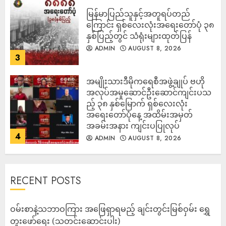
မြန်မာပြည်သူနှင့်အတူရပ်တည်
ကြောင်း ရှစ်လေးလုံးအရေးတော်ပုံ ၃၈
နှစ်ပြည့်တွင် သံရုံးများထုတ်ပြန်
ADMIN
AUGUST 8, 2026
3
အမျိုးသားဒီမိုကရေစီအဖွဲ့ချုပ် ဗဟို
အလုပ်အမှုဆောင်ဦးဆောင်ကျင်းပသ
ည့် ၃၈ နှစ်မြောက် ရှစ်လေးလုံး
အရေးတော်ပုံနေ့ အထိမ်းအမှတ်
အခမ်းအနား ကျင်းပပြုလုပ်
4
ADMIN
AUGUST 8, 2026
RECENT POSTS
ဝမ်းစာနဲ့သဘာဝကြား အဖြေရှာရမည့် ချင်းတွင်းမြစ်ဝှမ်း ရွှေ
တူးဖော်ရေး (သတင်းဆောင်းပါး)