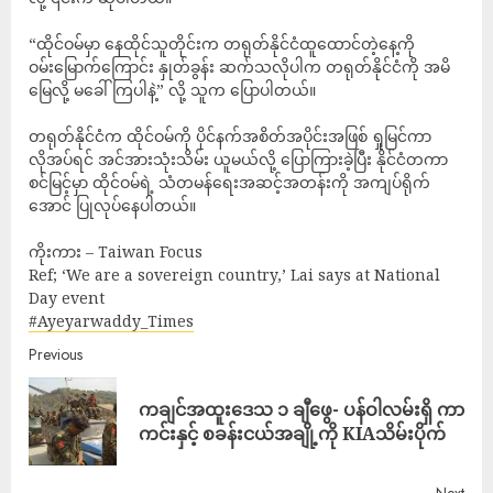
“ထိုင်ဝမ်မှာ နေထိုင်သူတိုင်းက တရုတ်နိုင်ငံထူထောင်တဲ့နေ့ကို
ဝမ်းမြောက်ကြောင်း နှုတ်ခွန်း ဆက်သလိုပါက တရုတ်နိုင်ငံကို အမိ
မြေလို့ မခေါ်ကြပါနဲ့” လို့ သူက ပြောပါတယ်။
တရုတ်နိုင်ငံက ထိုင်ဝမ်ကို ပိုင်နက်အစိတ်အပိုင်းအဖြစ် ရှုမြင်ကာ
လိုအပ်ရင် အင်အားသုံးသိမ်း ယူမယ်လို့ ပြောကြားခဲ့ပြီး နိုင်ငံတကာ
စင်မြင့်မှာ ထိုင်ဝမ်ရဲ့ သံတမန်ရေးအဆင့်အတန်းကို အကျပ်ရိုက်
အောင် ပြုလုပ်နေပါတယ်။
ကိုးကား – Taiwan Focus
Ref; ‘We are a sovereign country,’ Lai says at National
Day event
#Ayeyarwaddy_Times
Previous
ကချင်အထူးဒေသ ၁ ချီဖွေ- ပန်ဝါလမ်းရှိ ကာ
ကင်းနှင့် စခန်းငယ်အချို့ကို KIAသိမ်းပိုက်