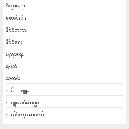
စီးပွားရေး
ဆောင်းပါး
နိုင်ငံတကာ
နိုင်ငံရေး
ပညာရေး
ရုပ်သံ
သတင်း
အင်တာဗျူး
အမျိုးသမီးကဏ္ဍ
အယ်ဒီတာ့ အာဘော်