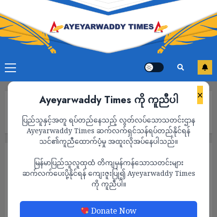
×
Ayeyarwaddy Times ကို ကူညီပါ
Home
ထိုင်ဝမ်က တရုတ်ရဲ့ ပိုင်နက်မဟုတ်ဘဲ အချုပ်အခြာအာဏာပိုင်
ပြည်သူနှင့်အတူ ရပ်တည်နေသည့် လွတ်လပ်သောသတင်းဌာန
တိုင်းပြည်တစ်ခုလို့ သမ္မတ လိုင်ချင်တေး ဆို
Ayeyarwaddy Times ဆက်လက်ရှင်သန်ရပ်တည်နိုင်ရန်
သင်၏ကူညီထောက်ပံ့မှု အထူးလိုအပ်နေပါသည်။
နိုင်ငံတကာ
သတင်း
မြန်မာပြည်သူလူထုထံ တိကျမှန်ကန်သောသတင်းများ
ထိုင်ဝမ်က တရုတ်ရဲ့ ပိုင်နက်မဟုတ်ဘဲ
ဆက်လက်ပေးပို့နိုင်ရန် ကျေးဇူးပြု၍ Ayeyarwaddy Times
ကို ကူညီပါ။
အချုပ်အခြာအာဏာပိုင် တိုင်းပြည်တစ်ခုလို့
သမ္မတ လိုင်ချင်တေး ဆို
Donate Now