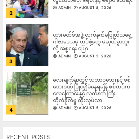
ADMIN
AUGUST 5, 2026
2
ဟားမတ်စ်အဖွဲ့ လက်နက်မဖြုတ်သရွေ့
ဂါဇာဒေသမှ တပ်ဖွဲ့တွေ မဆုတ်ခွာဘူး
လို့ အစ္စရေး ပြော
ADMIN
AUGUST 5, 2026
3
‎လေးမျက်နှာတွင် သဘာဝဘေးနှင့် စစ်
ဘေးဒဏ် ပြိုင်၍ခံနေရချိန် စစ်တပ်က
လေကြောင်းနှင့် လက်နက် ကြီး
တိုက်ခိုက်မှု တိုးလုပ်လာ
ADMIN
AUGUST 5, 2026
4
RECENT POSTS