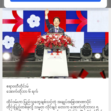
ADMIN
OCTOBER 7, 2024
ဧရာဝတီတိုင်းမ်
အောက်တိုဘာ ၆ ရက်
ထိုင်ဝမ်ဟာ ပြည်သူတွေချစ်သင့်တဲ့ အချုပ်အခြာအာဏာပိုင်
တိုင်းပြည်တစ်ခုလို့ သမ္မတ လိုင်ချင် တေးက အောက်တိုဘာလ ၅