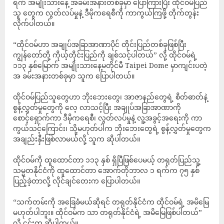
ရက် အမျိုးသားနေ့ အခမ်းအနားတစ်ခုမှာ ပြောကြားပြီး ထိုင်ဝမ်ပြည်
သူ တွေက လွတ်လပ်မှုနဲ့ ဒီမိုကရေစီကို ကာကွယ်ကြဖို့ တိုက်တွန်း
လိုက်ပါတယ်။
“ထိုင်ဝမ်ဟာ အချုပ်အခြာအာဏာပိုင် တိုင်းပြည်တစ်ခုဖြစ်ပြီး
ကျွန်တော်တို့ ကိုယ့်တိုင်းပြည်ကို ချစ်သင့်ပါတယ်” လို့ ထိုင်ဝမ်ရဲ့
၁၁၃ နှစ်မြောက် အမျိုးသားနေ့မတိုင်မီ Taipei Dome မှာကျင်းပတဲ့
အ ခမ်းအနားတစ်ခုမှာ သူက ပြောပါတယ်။
ထိုင်ဝမ်ပြည်သူတွေဟာ ဘိုးဘေးတွေ၊ အာဇာနည်တွေရဲ့ စိတ်ဓာတ်နဲ့
စွန့်လွှတ်မှုတွေကို လေ့ လာသင့်ပြီး အချုပ်အခြာအာဏာကို
စောင့်ရှောက်ကာ ဒီမိုကရေစီ၊ လွတ်လပ်မှုနဲ့ လူ့အခွင့်အရေးကို ကာ
ကွယ်သင့်ကြောင်း၊ သို့မဟုတ်ပါက ဘိုးဘေးတွေရဲ့ စွန့်လွှတ်မှုတွေက
အချည်းနှီးဖြစ်လာမယ်လို့ သူက ဆိုပါတယ်။
ထိုင်ဝမ်ကို ထူထောင်တာ ၁၁၃ နှစ် ရှိပြီဖြစ်ပေမယ့် တရုတ်ပြည်သူ့
သမ္မတနိုင်ငံကို ထူထောင်တာ အောက်တိုဘာလ ၁ ရက်က ၇၅ နှစ်
ပြည့်ခဲ့တာလို့ လိုင်ချင်တေးက ပြောပါတယ်။
“သက်တမ်းကို အခြေခံမယ်ဆိုရင် တရုတ်နိုင်ငံက ထိုင်ဝမ်ရဲ့ အမိမြေ
မဟုတ်ပါဘူး။ ထိုင်ဝမ်က သာ တရုတ်နိုင်ငံရဲ့ အမိမြေဖြစ်ပါတယ်”
လို့ ၎င်းက ဆိုပါတယ်။