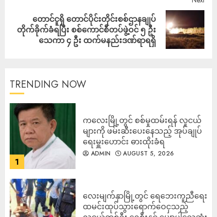
Next
တောင်ငူရှိ တောင်ပိုင်းတိုင်းစစ်ဌာနချုပ်
တိုက်ခိုက်ခံရပြီး စစ်ကောင်စီတပ်ဖွဲ့ဝင် ၅ ဦး
သေကာ ၄ ဦး ထက်မနည်းဒဏ်ရာရရှိ
TRENDING NOW
ကလေးမြို့တွင် စစ်မှုထမ်းရန် လူငယ်
များကို ဖမ်းဆီးပေးနေသည့် အုပ်ချုပ်
ရေးမှူးဟောင်း ဓားထိုးခံရ
ADMIN
AUGUST 5, 2026
1
လေးမျက်နှာမြို့တွင် ရေဘေးကူညီရေး
ထမင်းထုပ်သွားရောက်ဝေငှသည့်
လူငယ်တစ်ဦး ရေစီးနှင့် မျောပါသေဆုံး