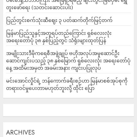
ဝမ်းစာနဲ့သဘာဝကြား အဖြေရှာရမည့် ချင်းတွင်းမြစ်ဝှမ်း ရွှေ
တူးဖော်ရေး (သတင်းဆောင်းပါး)
ပြည်တွင်းစက်သုံးဆီဈေး ၃ ပတ်ဆက်တိုက်မြင့်တက်
မြန်မာပြည်သူနှင့်အတူရပ်တည်ကြောင်း ရှစ်လေးလုံး
အရေးတော်ပုံ ၃၈ နှစ်ပြည့်တွင် သံရုံးများထုတ်ပြန်
အမျိုးသားဒီမိုကရေစီအဖွဲ့ချုပ် ဗဟိုအလုပ်အမှုဆောင်ဦး
ဆောင်ကျင်းပသည့် ၃၈ နှစ်မြောက် ရှစ်လေးလုံး အရေးတော်ပုံ
နေ့ အထိမ်းအမှတ် အခမ်းအနား ကျင်းပပြုလုပ်
မင်းအောင်လှိုင်ရဲ့ ဘန်ကောက်ခရီးစဉ်ဟာ မြန်မာစစ်အုပ်စုကို
တရားဝင်မှုပေးတာမဟုတ်ဘူးလို့ ထိုင်း ပြော
ARCHIVES