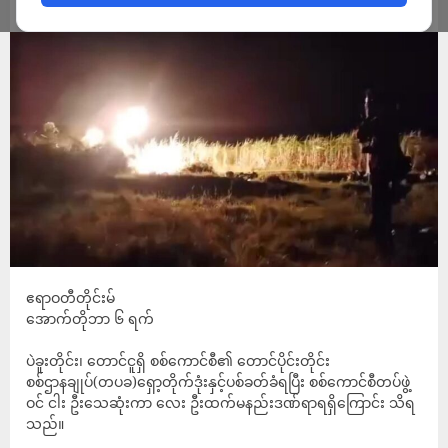
ADMIN
OCTOBER 7, 2024
ဧရာဝတီတိုင်းမ်
အောက်တိုဘာ ၆ ရက်
ပဲခူးတိုင်း၊ တောင်ငူရှိ စစ်ကောင်စီ၏ တောင်ပိုင်းတိုင်း
စစ်ဌာနချုပ်(တပခ)ရှော့တိုက်ဒုံးနှင့်ပစ်ခတ်ခံရပြီး စစ်ကောင်စီတပ်ဖွဲ့
ဝင် ငါး ဦးသေဆုံးကာ လေး ဦးထက်မနည်းဒဏ်ရာရရှိကြောင်း သိရ
သည်။