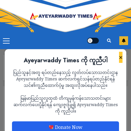
×
Ayeyarwaddy Times ကို ကူညီပါ
Home
တောင်ငူရှိ တောင်ပိုင်းတိုင်းစစ်ဌာနချုပ် တိုက်ခိုက်ခံရပြီး စစ်ကောင်စီ
ပြည်သူနှင့်အတူ ရပ်တည်နေသည့် လွတ်လပ်သောသတင်းဌာန
တပ်ဖွဲ့ဝင် ၅ ဦးသေကာ ၄ ဦး ထက်မနည်းဒဏ်ရာရရှိ
Ayeyarwaddy Times ဆက်လက်ရှင်သန်ရပ်တည်နိုင်ရန်
သင်၏ကူညီထောက်ပံ့မှု အထူးလိုအပ်နေပါသည်။
သတင်း
မြန်မာပြည်သူလူထုထံ တိကျမှန်ကန်သောသတင်းများ
တောင်ငူရှိ တောင်ပိုင်းတိုင်းစစ်ဌာနချုပ်
ဆက်လက်ပေးပို့နိုင်ရန် ကျေးဇူးပြု၍ Ayeyarwaddy Times
ကို ကူညီပါ။
တိုက်ခိုက်ခံရပြီး စစ်ကောင်စီတပ်ဖွဲ့ဝင် ၅ ဦးသေ
ကာ ၄ ဦး ထက်မနည်းဒဏ်ရာရရှိ
Donate Now