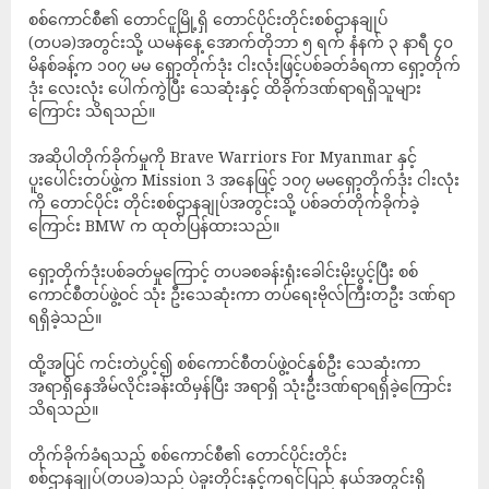
စစ်ကောင်စီ၏ တောင်ငူမြို့ရှိ တောင်ပိုင်းတိုင်းစစ်ဌာနချုပ်
(တပခ)အတွင်းသို့ ယမန်နေ့ အောက်တိုဘာ ၅ ရက်‌ နံနက် ၃ နာရီ ၄၀
မိနစ်ခန့်က ၁၀၇ မမ ရှော့တိုက်ဒုံး ငါးလုံးဖြင့်ပစ်ခတ်ခံရကာ ရှော့တိုက်
ဒုံး လေးလုံး ပေါက်ကွဲပြီး သေဆုံးနှင့် ထိခိုက်ဒဏ်ရာရရှိသူများ
ကြောင်း သိရသည်။
အဆိုပါတိုက်ခိုက်မှုကို Brave Warriors For Myanmar နှင့်
ပူး‌ပေါင်းတပ်ဖွဲ့က Mission 3 အနေဖြင့် ၁၀၇ မမရှော့တိုက်ဒုံး ငါးလုံး
ကို တောင်ပိုင်း တိုင်းစစ်ဌာနချုပ်အတွင်းသို့ ပစ်ခတ်တိုက်ခိုက်ခဲ့
ကြောင်း BMW က ထုတ်ပြန်ထားသည်။
ရှော့တိုက်ဒုံးပစ်ခတ်မှုကြောင့် တပခစခန်းရုံးခေါင်းမိုးပွင့်ပြီး စစ်
ကောင်စီတပ်ဖွဲ့ဝင် သုံး ဦးသေဆုံးကာ တပ်ရေးဗိုလ်ကြီးတဦး ဒဏ်ရာ
ရရှိခဲ့သည်။
ထို့အပြင် ကင်းတဲပွင့်၍ စစ်ကောင်စီတပ်ဖွဲ့ဝင်နှစ်ဦး သေဆုံးကာ
အရာရှိနေအိမ်လိုင်းခန်းထိမှန်ပြီး အရာရှိ သုံးဦးဒဏ်ရာရရှိခဲ့ကြောင်း
သိရသည်။
တိုက်ခိုက်ခံရသည့် စစ်ကောင်စီ၏ တောင်ပိုင်းတိုင်း
စစ်ဌာနချုပ်(တပခ)သည် ပဲခူးတိုင်းနှင့်ကရင်ပြည် နယ်အတွင်းရှိ