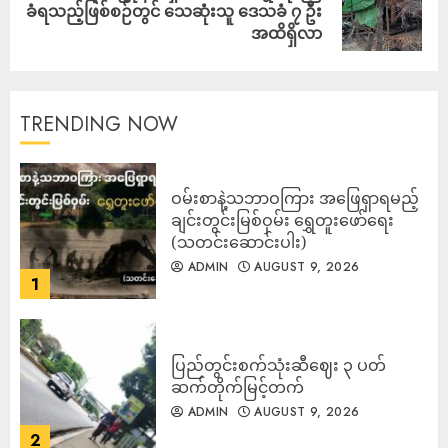
ခံရသည့်ဖြစ်စဉ်တွင် သေဆုံးသူ ဒေသခံ ၇ ဦး
အထိရှိလာ
TRENDING NOW
ဝမ်းစာနဲ့သဘာဝကြား အဖြေရှာရမည့်
ချင်းတွင်းမြစ်ဝှမ်း ရွှေတူးဖော်ရေး
(သတင်းဆောင်းပါး)
ADMIN
AUGUST 9, 2026
1
ပြည်တွင်းစက်သုံးဆီဈေး ၃ ပတ်
ဆက်တိုက်မြင့်တက်
ADMIN
AUGUST 9, 2026
2