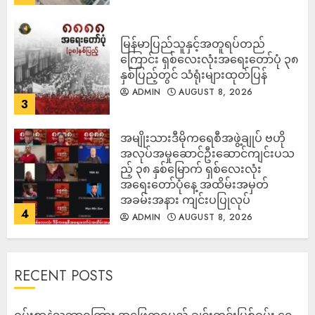
မြန်မာပြည်သူနှင့်အတူရပ်တည်
ကြောင်း ရှစ်လေးလုံးအရေးတော်ပုံ ၃၈
နှစ်ပြည့်တွင် သံရုံးများထုတ်ပြန်
ADMIN
AUGUST 8, 2026
3
အမျိုးသားဒီမိုကရေစီအဖွဲ့ချုပ် ဗဟို
အလုပ်အမှုဆောင်ဦးဆောင်ကျင်းပသ
ည့် ၃၈ နှစ်မြောက် ရှစ်လေးလုံး
အရေးတော်ပုံနေ့ အထိမ်းအမှတ်
အခမ်းအနား ကျင်းပပြုလုပ်
4
ADMIN
AUGUST 8, 2026
RECENT POSTS