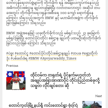
တော်လှန်ရေးတပ်ဖွဲ့များကို တိုက်ခိုက် ရန် အမိန့်ပေးကွပ်ကဲနေသည့်
အဓိကတိုင်းစစ်ဌာန ချုပ်တခုဖြစ်ပြီး လတ်တလောတွင် အဆိုပါ တပ
ခအတွင်း တိုက်ခိုက်ရေးဒရုန်းအစီးရေ ၁၀၀ ကျော် ရောက်ရှိနေ
ကြောင်း သိရသည့်အတွက် BMW နှင့် မဟာမိတ်အဖွဲ့က တိုက်ခိုက်
ခြင်းဖြစ်ကြောင်း သိရသည်။
BMW အဖွဲ့အနေဖြင့် ယခုတိုက်ခိုက်သည့် မစ်ရှင်သည် ၂၃ ခုမြောက်
မစ်ရှင်ဖြစ်ပြီး တောင်ပိုင်းတိုင်း စစ်ဌာန ချုပ်ကို ပထမဦးဆုံးတိုက်ခိုက်
ခြင်းလည်းဖြစ် ကြောင်း သိရသည်။
#ပဲခူး
#တောင်ငူ
#တောင်ပိုင်းတိုင်းစစ်ဌာနချုပ်
#တပခ
#ရှော့တိုက်
ဒုံး
#ပစ်ခတ်ခံရ
#BMW
#Ayeyarwaddy_Times
Previous
ထိုင်ဝမ်က တရုတ်ရဲ့ ပိုင်နက်မဟုတ်ဘဲ
အချုပ်အခြာအာဏာပိုင် တိုင်းပြည်တစ်ခုလို့
သမ္မတ လိုင်ချင်တေး ဆို
Next
တောင်ကုတ်မြို့နယ်ရှိ ကင်းတောင်ရွာ ဗုံးကြဲ