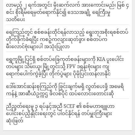
လာမည့် ၂ ရက်အတွင်း မိုးဆက်လက် အားကောင်းမည်၊ မြစ် ၄
စင်း စိုးရိမ်ရေမှတ်ရောက်နိုင်၍ ဒေသအချို့ ရေကြီးမှု
သတိပေး
ရေကြည်တွင် စစ်စခန်းထိုင်ရန်လာသည့် ရွေးတုအစိုးရစစ်တပ်
တိုက်ခိုက်ခံရပြီး ကစဉ့်ကလျားဆုတ်ခွာ၊ စစ်တပ်က
မီးလောင်ဗုံးများပါ အသုံးပြုလာ
‎ရွှေကူမြို့ပြင်ရှိ စစ်တပ်ခြေကုတ်စခန်းများကို KIA ပူးပေါင်း
တပ်များ သိမ်းယူ၊ မြို့တွင်းသို့ FPV ဒရုန်းဗုံးများ ကျ
ရောက်ပေါက်ကွဲခဲ့ပြီး တိုက်ပွဲများ ပိုမိုပြင်းထန်လာနိုင်
ဒေါ်အောင်ဆန်းစုကြည်ကို ခြွင်းချက်မရှိ လွှတ်ပေးဖို့ အမေရိ
ကန်နဲ့ အာဆီယံဥက္ကဌ ဖိလစ်ပိုင် ထပ်လောင်းတောင်းဆို
ညီညွတ်ရေးမူ ၃ ရပ်နှင့်အညီ SCEF ၏ စစ်မဟာဗျူဟာ
ပေါင်းစပ်ညှိနှိုင်းရေးတွင် ပါဝင်နိုင်ရန် တပ်မှူးကြီးများ
ဆုံးဖြတ်