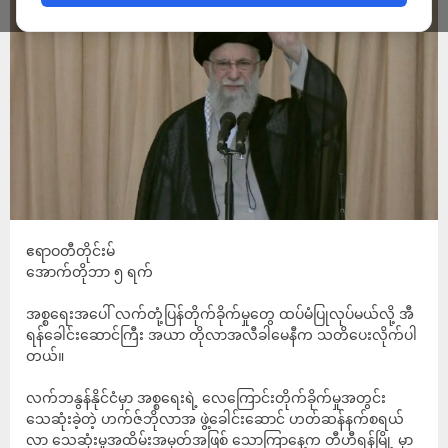
ဧရာဝတီတိုင်းမ်
အောက်တိုဘာ ၅ ရက်
အစ္စရေးအပေါ် လက်တုံ့ပြန်တိုက်ခိုက်မှုတွေ ထပ်မံပြုလုပ်မယ်လို့ အီ
ရန်ခေါင်းဆောင်ကြီး အယာ တိုလာအလီခါမေနီက သတိပေးလိုက်ပါ
တယ်။
လက်ဘနွန်နိုင်ငံမှာ အစ္စရေးရဲ့ လေကြောင်းတိုက်ခိုက်မှုအတွင်း
သေဆုံးခဲ့တဲ့ ဟက်ဇ်ဘိုလာအ ဖွဲ့ခေါင်းဆောင် ဟတ်ဆန်နက်စရယ်
လာ သေဆုံးမှုအထိမ်းအမှတ်အဖြစ် သောကြာနေ့က တီဟီရန်မြို့ မှာ