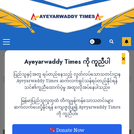
×
Ayeyarwaddy Times ကို ကူညီပါ
Home
အစ္စရေးကို ထပ်မံ တိုက်ခိုက်မယ်လို့ အီရန်ခေါင်းဆောင် ကြုံးဝါး
ပြည်သူနှင့်အတူ ရပ်တည်နေသည့် လွတ်လပ်သောသတင်းဌာန
Ayeyarwaddy Times ဆက်လက်ရှင်သန်ရပ်တည်နိုင်ရန်
သင်၏ကူညီထောက်ပံ့မှု အထူးလိုအပ်နေပါသည်။
နိုင်ငံတကာ
မြန်မာပြည်သူလူထုထံ တိကျမှန်ကန်သောသတင်းများ
အစ္စရေးကို ထပ်မံ တိုက်ခိုက်မယ်လို့ အီရန်
ဆက်လက်ပေးပို့နိုင်ရန် ကျေးဇူးပြု၍ Ayeyarwaddy Times
ခေါင်းဆောင် ကြုံးဝါး
ကို ကူညီပါ။
ADMIN
OCTOBER 6, 2024
Donate Now