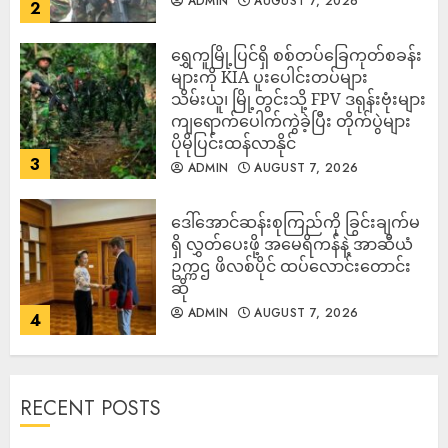
ADMIN
AUGUST 7, 2026
2
‎ရွှေကူမြို့ပြင်ရှိ စစ်တပ်ခြေကုတ်စခန်း
များကို KIA ပူးပေါင်းတပ်များ
သိမ်းယူ၊ မြို့တွင်းသို့ FPV ဒရုန်းဗုံးများ
ကျရောက်ပေါက်ကွဲခဲ့ပြီး တိုက်ပွဲများ
ပိုမိုပြင်းထန်လာနိုင်
3
ADMIN
AUGUST 7, 2026
ဒေါ်အောင်ဆန်းစုကြည်ကို ခြွင်းချက်မ
ရှိ လွှတ်ပေးဖို့ အမေရိကန်နဲ့ အာဆီယံ
ဥက္ကဌ ဖိလစ်ပိုင် ထပ်လောင်းတောင်း
ဆို
ADMIN
AUGUST 7, 2026
4
RECENT POSTS