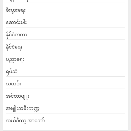
စီးပွားရေး
ဆောင်းပါး
နိုင်ငံတကာ
နိုင်ငံရေး
ပညာရေး
ရုပ်သံ
သတင်း
အင်တာဗျူး
အမျိုးသမီးကဏ္ဍ
အယ်ဒီတာ့ အာဘော်