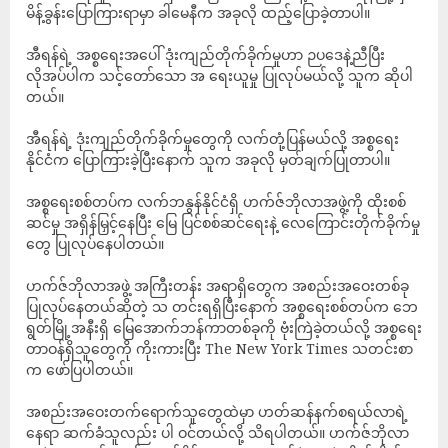
မိန့်ခွန်းပြောကြားရာမှာ ခါမေနီက အခုလို ထည့်ပြောခဲ့တာပါ။
အီရန်ရဲ့ အစ္စရေးအပေါ် ဒုံးကျည်တိုက်ခိုက်မှုဟာ ဉပဒေနဲ့ညီပြီး
လိုအပ်ပါက သင့်တော်သော အ ရေးယူမှု ပြုလုပ်မယ်လို့ သူက ဆိုပါ
တယ်။
အီရန်ရဲ့ ဒုံးကျည်တိုက်ခိုက်မှုတွေကို လက်တုံ့ပြန်မယ်လို့ အစ္စရေး
နိုင်ငံက ပြောကြားခဲ့ပြီးနောက် သူက အခုလို မှတ်ချက်ပြုတာပါ။
အစ္စရေးစစ်တပ်က လက်ဘနွန်နိုင်ငံရှိ ဟက်ဇ်ဘိုလာအဖွဲ့ကို ထိုးစစ်
ဆင်မှု အရှိန်မြှင့်နေပြီး မြေ ပြင်စစ်ဆင်ရေးနဲ့ လေကြောင်းတိုက်ခိုက်မှု
တွေ ပြုလုပ်နေပါတယ်။
ဟက်ဇ်ဘိုလာအဖွဲ့ အကြီးတန်း အရာရှိတွေက အစည်းအဝေးတစ်ခု
ပြုလုပ်နေတယ်ဆိုတဲ့ သ တင်းရရှိပြီးနောက် အစ္စရေးစစ်တပ်က ဘေ
ရွတ်မြို့အနီးရှိ မြေအောက်ဘန်ကာတစ်ခုကို ဗုံးကြဲခဲ့တယ်လို့ အစ္စရေး
တာဝန်ရှိသူတွေကို ကိုးကားပြီး The New York Times သတင်းစာ
က ဖော်ပြပါတယ်။
အစည်းအဝေးတက်ရောက်သူတွေထဲမှာ ဟတ်ဆန်နက်စရယ်လာရဲ့
နေရာ ဆက်ခံသူလည်း ပါ ဝင်တယ်လို့ သိရပါတယ်။ ဟက်ဇ်ဘိုလာ