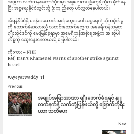
အဖွဲ့ဟာ လက်ဘနွန်တောင်ပိုင်းမှာ အစ္စရေးတပ်ဖွဲ့တွေနဲ့ တိုက် ခိုက်နေ
ပြီး အစ္စရေးနိုင်ငံတွင်းသို့ ဒုံးကျည်တွေ ပစ်လွှတ်နေပါတယ်။
အီရန်နိုင်ငံရှိ ရေနံအဆောက်အအုံတွေအပေါ် အစ္စရေးရဲ့တိုက်ခိုက်မှု
ကို ထောက်ခံမှာလားလို့ သတင်းထောက်တွေက အမေရိကန်သမ္မတ
ဂျိုးဘိုင်ဒင်ကို မေးမြန်းခဲ့ရာမှာ အမေရိကန်အစိုးရအဖွဲ့က အ ဆိုပါ
ကိစ္စကို ဆွေးနွေးနေတယ်လို့ ဖြေပါတယ်။
ကိုးကား – NHK
Ref; Iran’s Khamenei warns of another strike against
Israel
#Ayeyarwaddy_Ti
Previous
အချုပ်အခြာအာဏာ ချိုးဖောက်ခံရရင် နျူ
လက်နက်နဲ့ လက်တုံ့ပြန်မယ်လို့ မြောက်ကိုရီး
ယား သတိပေး
Next