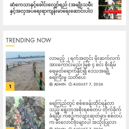
ဆံ‌ကေသာနှင့်ခေါင်းလျှော်ရည် (အမျိုးသမီး
နှင့်အလှအပရေးရာကျန်းမာရေးဆောင်းပါး)
TRENDING NOW
လာမည့် ၂ ရက်အတွင်း မိုးဆက်လက်
အားကောင်းမည်၊ မြစ် ၄ စင်း စိုးရိမ်
ရေမှတ်ရောက်နိုင်၍ ဒေသအချို့
ရေကြီးမှု သတိပေး
ADMIN
AUGUST 7, 2026
1
ရေကြည်တွင် စစ်စခန်းထိုင်ရန်လာ
သည့် ရွေးတုအစိုးရစစ်တပ် တိုက်ခိုက်
ခံရပြီး ကစဉ့်ကလျားဆုတ်ခွာ၊ စစ်တပ်
က မီးလောင်ဗုံးများပါ အသုံးပြုလာ