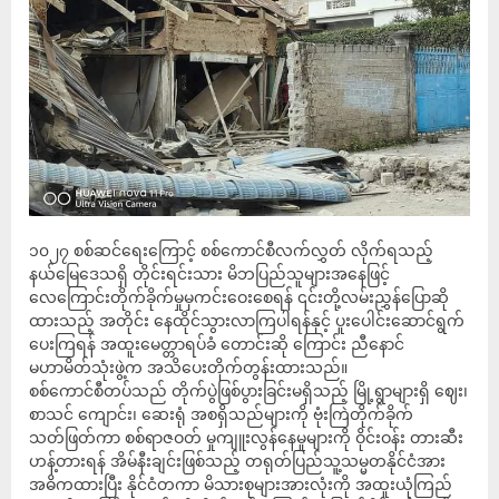
၁၀၂၇ စစ်ဆင်ရေးကြောင့် စစ်ကောင်စီလက်လွှတ် လိုက်ရသည့်
နယ်မြေဒေသရှိ တိုင်းရင်းသား မိဘပြည်သူများအနေဖြင့်
လေကြောင်းတိုက်ခိုက်မှုမှကင်းဝေးစေရန် ၎င်းတို့လမ်းညွှန်ပြောဆို
ထားသည့် အတိုင်း နေထိုင်သွားလာကြပါရန်နှင့် ပူးပေါင်းဆောင်ရွက်
ပေးကြရန် အထူးမေတ္တာရပ်ခံ တောင်းဆို ကြောင်း ညီနောင်
မဟာမိတ်သုံးဖွဲ့က အသိပေးတိုက်တွန်းထားသည်။
စစ်ကောင်စီတပ်သည် တိုက်ပွဲဖြစ်ပွားခြင်းမရှိသည့် မြို့ရွာများရှိ ဈေး၊
စာသင် ကျောင်း၊ ဆေးရုံ အစရှိသည်များကို ဗုံးကြဲတိုက်ခိုက်
သတ်ဖြတ်ကာ စစ်ရာဇဝတ် မှုကျူးလွန်နေမှုများကို ဝိုင်းဝန်း တားဆီး
ဟန့်တားရန် အိမ်နီးချင်းဖြစ်သည့် တရုတ်ပြည်သူ့သမ္မတနိုင်ငံအား
အဓိကထားပြီး နိုင်ငံတကာ မိသားစုများအားလုံးကို အထူးယုံကြည်