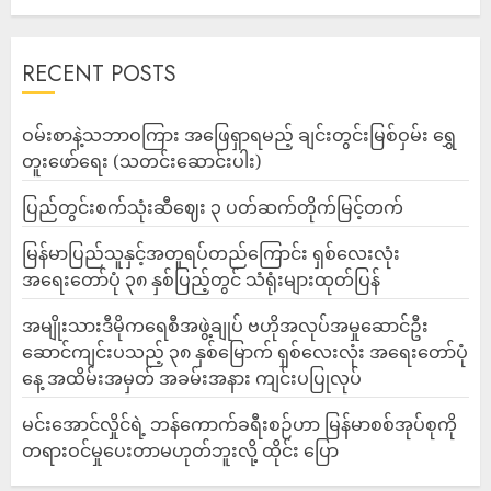
RECENT POSTS
ဝမ်းစာနဲ့သဘာဝကြား အဖြေရှာရမည့် ချင်းတွင်းမြစ်ဝှမ်း ရွှေ
တူးဖော်ရေး (သတင်းဆောင်းပါး)
ပြည်တွင်းစက်သုံးဆီဈေး ၃ ပတ်ဆက်တိုက်မြင့်တက်
မြန်မာပြည်သူနှင့်အတူရပ်တည်ကြောင်း ရှစ်လေးလုံး
အရေးတော်ပုံ ၃၈ နှစ်ပြည့်တွင် သံရုံးများထုတ်ပြန်
အမျိုးသားဒီမိုကရေစီအဖွဲ့ချုပ် ဗဟိုအလုပ်အမှုဆောင်ဦး
ဆောင်ကျင်းပသည့် ၃၈ နှစ်မြောက် ရှစ်လေးလုံး အရေးတော်ပုံ
နေ့ အထိမ်းအမှတ် အခမ်းအနား ကျင်းပပြုလုပ်
မင်းအောင်လှိုင်ရဲ့ ဘန်ကောက်ခရီးစဉ်ဟာ မြန်မာစစ်အုပ်စုကို
တရားဝင်မှုပေးတာမဟုတ်ဘူးလို့ ထိုင်း ပြော