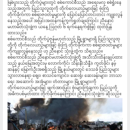
ဖြစ်ပွားသည့် တိုက်ပွဲများတွင် စစ်ကောင်စီသည် အရေးမလှ စစ်ရှုံးနေ
သည့်အတွက် ပြည်သူလူထုကို တိုက်လေယာဉ်များဖြင့် ဗုံးကြဲ
တိုက်ခိုက်ကာ စစ်ရာဇဝတ်မှုများကို ပြောင်ပြောင်တင်းတင်း ကျူးလွန်
နေသည့်အပေါ် အပြင်းအထန်ကန့်ကွက်ရှုတ်ချကြောင်း ညီနောင်
မဟာမိတ်သုံးဖွဲ့က ယနေ့ ဩဂုတ် ၆ ရက်နေ့ရက်စွဲဖြင့် ထုတ်ပြန်
ထားသည်။
စစ်ကောင်စီသည် တိုက်ပွဲဇုန်မဟုတ်သည့် မြို့ရွာများရှိ ပြည်သူလူထု
တို့ကို တိုက်လေယာဉ်များဖြင့် ဗုံးကြဲ တိုက်ခိုက်ကာ စစ်ရာဇဝတ်မှုများ
ကိုကျူးလွန်နေသည် ဟု ညီနောင် သုံးဖွဲ့ထွံက သိရသည်။
စစ်ကောင်စီသည် ညီနောင်မဟာမိတ်သုံးဖွဲ့တို့ အသီးသီးထိန်းချုပ်ထား
သည့် နယ်မြေအတွင်းမှ လောက်ကိုင်၊ သိန်းနီ(သိန္နီ)၊ ကွတ်ခိုင်၊ နမ့်
ဆန်နှင့် မြောက်ဦးအစရှိသည့် မြို့နယ်များတွင် ဒေသခံ ပြည်သူများ
သွားလာနေရာ ဈေး၊ စာသင်ကျောင်း၊ ဆေးရုံ၊ ဆေးခန်းများ၊ ဘာသာ
ရေး အဆောက် အအုံများ၊ တံတားများ၊ မြို့ရွာများကို
တိုက်လေယာဉ်များဖြင့် ဖျက်အားပြင်း ဗုံးများကြဲချကာ ပြည်သူကို
အဓိကပစ်မှတ်ထား တိုက်ခိုက်နေကြောင်း ညီနောင်သုံးဖွဲ့က ဆိုသည်။