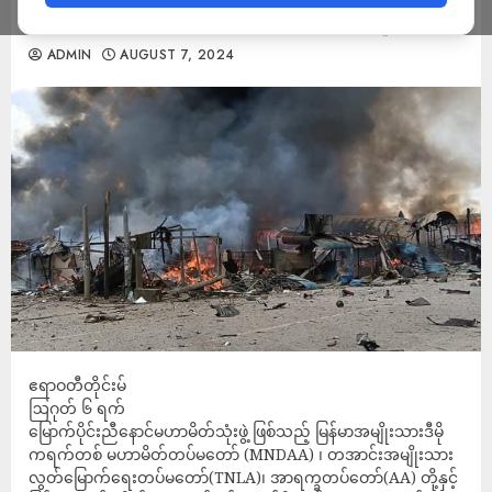
တားဆီးဟန့်တားပေးရန် ညီနောင် ၃ ဖွဲ့ထုတ်ပြန်
ADMIN
AUGUST 7, 2024
ဧရာဝတီတိုင်းမ်
ဩဂုတ် ၆ ရက်
မြောက်ပိုင်းညီနောင်မဟာမိတ်သုံးဖွဲ့ ဖြစ်သည့် မြန်မာအမျိုးသားဒီမို
ကရက်တစ် မဟာမိတ်တပ်မတော် (MNDAA) ၊ တအာင်းအမျိုးသား
လွတ်မြောက်ရေးတပ်မတော်(TNLA)၊ အာရက္ခတပ်တော်(AA) တို့နှင့်