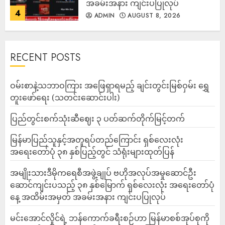
အခမ်းအနား ကျင်းပပြုလုပ်
4
ADMIN
AUGUST 8, 2026
RECENT POSTS
ဝမ်းစာနဲ့သဘာဝကြား အဖြေရှာရမည့် ချင်းတွင်းမြစ်ဝှမ်း ရွှေ
တူးဖော်ရေး (သတင်းဆောင်းပါး)
ပြည်တွင်းစက်သုံးဆီဈေး ၃ ပတ်ဆက်တိုက်မြင့်တက်
မြန်မာပြည်သူနှင့်အတူရပ်တည်ကြောင်း ရှစ်လေးလုံး
အရေးတော်ပုံ ၃၈ နှစ်ပြည့်တွင် သံရုံးများထုတ်ပြန်
အမျိုးသားဒီမိုကရေစီအဖွဲ့ချုပ် ဗဟိုအလုပ်အမှုဆောင်ဦး
ဆောင်ကျင်းပသည့် ၃၈ နှစ်မြောက် ရှစ်လေးလုံး အရေးတော်ပုံ
နေ့ အထိမ်းအမှတ် အခမ်းအနား ကျင်းပပြုလုပ်
မင်းအောင်လှိုင်ရဲ့ ဘန်ကောက်ခရီးစဉ်ဟာ မြန်မာစစ်အုပ်စုကို