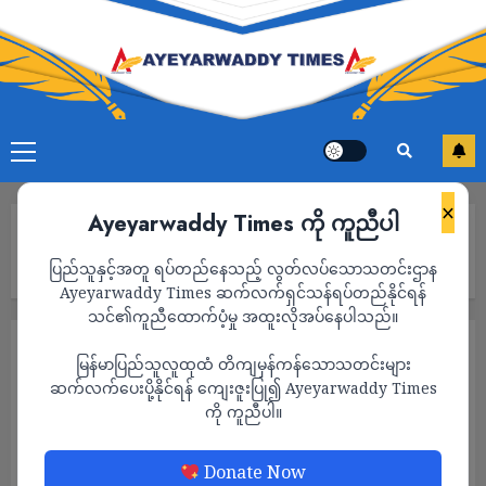
×
Ayeyarwaddy Times ကို ကူညီပါ
Home
အစ္စရေးက အီရန်အပါအဝင် မကောင်းဆိုးဝါးနိုင်ငံတွေနဲ့ မျက်နှာစာ
ပြည်သူနှင့်အတူ ရပ်တည်နေသည့် လွတ်လပ်သောသတင်းဌာန
ပေါင်းစုံမှာ စစ်ဖြစ်နေဟု ဝန်ကြီးချုပ် နေတန်ယာဟု ပြော
Ayeyarwaddy Times ဆက်လက်ရှင်သန်ရပ်တည်နိုင်ရန်
သင်၏ကူညီထောက်ပံ့မှု အထူးလိုအပ်နေပါသည်။
နိုင်ငံတကာ
မြန်မာပြည်သူလူထုထံ တိကျမှန်ကန်သောသတင်းများ
အစ္စရေးက အီရန်အပါအဝင် မကောင်းဆိုးဝါး
ဆက်လက်ပေးပို့နိုင်ရန် ကျေးဇူးပြု၍ Ayeyarwaddy Times
ကို ကူညီပါ။
နိုင်ငံတွေနဲ့ မျက်နှာစာပေါင်းစုံမှာ စစ်ဖြစ်နေဟု
ဝန်ကြီးချုပ် နေတန်ယာဟု ပြော
Donate Now