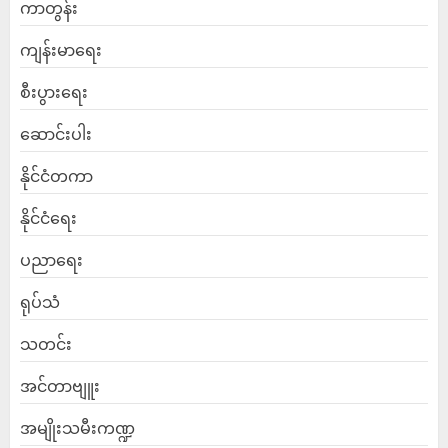
ကာတွန်း
ကျန်းမာရေး
စီးပွားရေး
ဆောင်းပါး
နိုင်ငံတကာ
နိုင်ငံရေး
ပညာရေး
ရုပ်သံ
သတင်း
အင်တာဗျူး
အမျိုးသမီးကဏ္ဍ