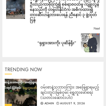
ဦးတည်ကာဗုံးကြဲ၍ စစ်ရာဇဝတ်မှု ကျူးလွန်
နေသည်ကို တရုတ်နိုင်ငံက အဓိကထား၍
တားဆီးဟန့်တားပေးရန် ညီနောင် ၃ ဖွဲ့ထုတ်
ပြန်
Next
“ရုရှားအားကိုး ပုဆိန်ရိုး”
TRENDING NOW
ဝမ်းစာနဲ့သဘာဝကြား အဖြေရှာရမည့်
ချင်းတွင်းမြစ်ဝှမ်း ရွှေတူးဖော်ရေး
(သတင်းဆောင်းပါး)
ADMIN
AUGUST 9, 2026