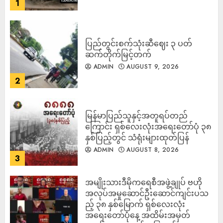
1
ပြည်တွင်းစက်သုံးဆီဈေး ၃ ပတ်
ဆက်တိုက်မြင့်တက်
ADMIN
AUGUST 9, 2026
2
မြန်မာပြည်သူနှင့်အတူရပ်တည်
ကြောင်း ရှစ်လေးလုံးအရေးတော်ပုံ ၃၈
နှစ်ပြည့်တွင် သံရုံးများထုတ်ပြန်
ADMIN
AUGUST 8, 2026
3
အမျိုးသားဒီမိုကရေစီအဖွဲ့ချုပ် ဗဟို
အလုပ်အမှုဆောင်ဦးဆောင်ကျင်းပသ
ည့် ၃၈ နှစ်မြောက် ရှစ်လေးလုံး
အရေးတော်ပုံနေ့ အထိမ်းအမှတ်