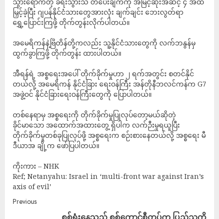
သွားရောက်တဲ့ ခရီးသွားသ တိပေးချက်ကို အမြင့်ဆုံးအဆင့် ၄ အထိ
မြှင့်ခဲ့ပြီး ဂျပန်နိုင်ငံသားတွေအားလုံး ချက်ချင်း ဘေးလွတ်ရာ
ရွှေ့ပြောင်းကြဖို့ တိုက်တွန်းလိုက်ပါတယ်။
အမေရိကန်နဲ့ဗြိတိန်တို့ကလည်း သူ့နိုင်ငံသားတွေကို လက်ဘနွန်မှ
ထွက်ခွာကြဖို့ တိုက်တွန်း ထားပါတယ်။
အီရန်ရဲ့ အစ္စရေးအပေါ် တိုက်ခိုက်မှုဟာ ၂ ရက်အတွင်း စတင်နိုင်
တယ်လို့ အမေရိကန် နိုင်ငံခြား ရေးဝန်ကြီး အန်တိုနီဘလင်ကန်က G7
အဖွဲ့ဝင် နိုင်ငံခြားရေးဝန်ကြီးတွေကို ပြောပါတယ်။
တစ်နေရာမှ အစ္စရေးကို တိုက်ခိုက်မှုပြုလုပ်တော့မယ်ဆိုတဲ့
ခိုင်မာသော အထောက်အထားတွေ့ ရှိပါက လက်ဉီးမှုရယူပြီး
တိုက်ခိုက်မှုတစ်ခုပြုလုပ်ဖို့ အစ္စရေးက စဉ်းစားနေတယ်လို့ အစ္စရေး မီ
ဒီယာအ ချို့က ဖော်ပြပါတယ်။
ကိုးကား – NHK
Ref; Netanyahu: Israel in ‘multi-front war against Iran’s
axis of evil’
Previous
စစ်ရှုံးနေသည့် စစ်ကောင်စီတပ်က ပြည်သူကို