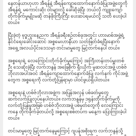
နေတန်ယာဟုဟာ အီရန်နဲ့ အီရန်ကျောထောက်နောက်ခံပြုအဖွဲ့တွေကို
အီရန်ရဲ့ မကောင်းဆိုး ဝါးများလို့ ခေါ်ဆိုခဲ့ပြီး ဘယ်လို ကျူးကျော်
တိုက်ခိုက်မှုမျိုးမဆို တန်ဖိုးကြီးကြီး ပေးဆပ်ရမယ်လို့ သတိ ပေးခဲ့ပါ
တယ်။
ပြီးခဲ့တဲ့ ဗုဒ္ဓဟူးနေ့ညက အီရန်ခရီးစဉ်တစ်ခုအတွင်း ဟားမာစ်အဖွဲ့ရဲ့
နိုင်ငံရေးခေါင်းဆောင် အစ္စမေးဟာနီယာ သတ်ဖြတ်ခံရပြီးနောက်
အရှေ့အလယ်ပိုင်းဒေသမှာ တင်းမာမှုတွေ မြင့်တက်နေပါ တယ်။
အစ္စရေးရဲ့ လေကြောင်းတိုက်ခိုက်မှုကြောင့် အကြီးတန်းတပ်မှူးတစ်
ဉီး သေဆုံးခဲ့ပြီး လက်ဘနွန် အခြေစိုက် ရှီးယိုက် မူဆလင်အဖွဲ့ ဟစ်ဇ်
ဘိုလာအပါအဝင် အီရန်ကျောထောက်နောက်ခံပြု လက်နက် ကိုင်အဖွဲ့
တွေက အစ္စရေးကို လက်တုံ့ပြန်ရာမှာ ပါဝင်ဖွယ်ရှိပါတယ်။
အစ္စရေးနဲ့ ဟစ်ဇ်ဘိုလာအဖွဲ့က အပြန်အလှန် ပစ်ခတ်မှုတွေ
ဆက်လက်ပြုလုပ်နေပါတယ်။ လက်ဘနွန်မှ ဒရုန်းတိုက်ခိုက်မှုကို
လက်တုံ့ပြန်မှုအဖြစ် ဟစ်ဇ်ဘိုလာအဖွဲ့ ပစ်မှတ်တွေကို လေကြောင်း
ကနေ တိုက်ခိုက်ခဲ့တယ်လို့ အစ္စရေးစစ်တပ်က မနေ့က ပြောကြားခဲ့ပါ
တယ်။
တင်းမာမှုတွေ မြင့်တက်နေမှုကြောင့် ဂျပန်အစိုးရက လက်ဘနွန်သို့