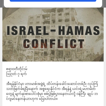
ADMIN
AUGUST 7, 2024
ဧရာဝတီတိုင်းမ်
သြဂုတ် ၇ ရက်
အီရန်နိုင်ငံမှာ ဟားမာစ်အဖွဲ့ရဲ့ ထိပ်တန်းခေါင်းဆောင်တစ်ဉီး လုပ်ကြံ
သတ်ဖြတ်ခံရပြီးနောက် အစ္စရေးနိုင်ငံက အီရန်နဲ့ ယင်းရဲ့မဟာမိတ်
တွေနဲ့ မျက်နှာစာပေါင်းစုံမှာ စစ်ပွဲဖြစ်ပွားနေတယ်လို့ ဝန်ကြီး ချုပ် ဘ
င်ဂျမင်နေတန်ယာဟုက ပြောပါတယ်။