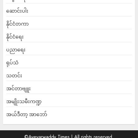
ဆောင်းပါး
နိုင်ငံတကာ
နိုင်ငံရေး
ပညာရေး
ရုပ်သံ
သတင်း
အင်တာဗျူး
အမျိုးသမီးကဏ္ဍ
အယ်ဒီတာ့ အာဘော်
©Ayeyarwaddy Times | All rights reserved.