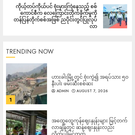
ကိုယ့်တပ်ကိုယ်ပင် ဗုံးမှားကြဲနေသည့် စစ်
ကောင်စီက လေကြောင်းတိုက်ခိုက်မှုကို
တန်ပြန်တိုက်စစ်အဖြစ် ညပိုင်းတွင်ပြုလုပ်
လာ
TRENDING NOW
ဟားခါးမြို့တွင် ဗုံးကွဲ၍ အရပ်သား ၅၀
နီးပါး ဖမ်းဆီးစစ်ဆး
ADMIN
AUGUST 7, 2026
1
အထွေထွေကုန်ဈေးနှုန်းများ မြင့်တက်
လာချိန်တွင် ဆန်ဈေးနှုန်းလည်း
လိုက်ပါမြင့်တက်