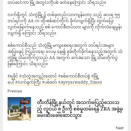
တပ်ဆင်ကာ မြို့အတွင်းကိုပစ် ခတ်နေကြောင်း သိရသည်။
လက်ရှိတွင် သံတွဲမြို့၌ တစ်ခုတည်းသာကျန်တော့ သည့် ခလရ ၅၅
တပ်ရင်းကို AA က ထိုးစစ်ဆင်တိုက် ခိုက်လျက်ရှိပြီး ထွက်ပြေး
လွတ်မြောက်နေသည့် စစ် ကောင်စီတပ်သား များကို လိုက်လံချေမှုန်း
လျက်ရှိ ကြောင်း သိရသည်။
စစ်ကောင်စီသည် သံတွဲမြို့မကျစေရေးအတွက် တပ်ရင်းအများ
အပြားနှင့် ကြည်း၊ရေ၊ လေမှ နေ၍ ခုခံတိုက်ခိုက်နေသည့်အတွက် သံ
တွဲမြို့သိမ်းတိုက်ပွဲသည် AA အတွက် ခက်ခဲသော မြို့သိမ်းတိုက်ပွဲ
ဖြစ်ကြောင်း သိရသည်။
#ရခိုင်
#သံတွဲအကျဉ်းထောင်
#စစ်ကောင်စီတပ်စွဲ
#မြို့
ပေါ်
#လက်နက်ကြီး
#ပစ်ခတ်
#Ayeyarwaddy_Times
Previous
တီးတိန်မြို့နယ်တွင် အသက်မပြည့်သေးသ
ည့် လူငယ် ၈ ဦးကို စစ်မှုထမ်းရန် ZRA အဖွဲ့မှ
ဖမ်းဆီးခေါ်ဆောင်သွား
Next