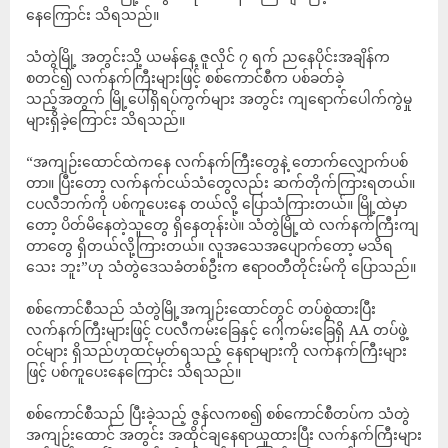
နေကြောင်း သိရသည်။
သံတွဲမြို့ အတွင်းသို့ ယမန်နေ့ ဇူလိုင် ၇ ရက် ညနေပိုင်းအချိန်က
စတင်၍ လက်နက်ကြီးများဖြင့် စစ်ကောင်စီက ပစ်ခတ်ခဲ့
သည့်အတွက် မြို့ပေါ်ရှိရပ်ကွက်များ အတွင်း ကျရောက်ပေါက်ကွဲမှု
များရှိခဲ့ကြောင်း သိရသည်။
“အကျဉ်းထောင်ထဲကနေ လက်နက်ကြီးတွေနဲ့ တောက်လျှောက်ပစ်
တာ။ ပြီးတော့ လက်နက်ငယ်သံတွေလည်း ဆက်တိုက်ကြားရတယ်။
ငပလီဘက်ကို ပစ်ကူပေးနေ တယ်လို့ ပြောသံကြားတယ်။ မြို့ထဲမှာ
တော့ ပိတ်မိနေတဲ့သူတွေ ရှိနေတုန်းပဲ။ သံတွဲမြို့ထဲ လက်နက်ကြီးကျ
တာတွေ ရှိတယ်လို့ကြားတယ်။ လူအသေအပျောက်တော့ မသိရ
သေး ဘူး”ဟု သံတွဲဒေသခံတစ်ဦးက ဧရာဝတီတိုင်းမ်ကို ပြောသည်။
စစ်ကောင်စီသည် သံတွဲမြို့အကျဉ်းထောင်တွင် တပ်စွဲထားပြီး
လက်နက်ကြီးများဖြင့် ငပလီကမ်းခြေနှင့် ဂေါ့ကမ်းခြေရှိ AA တပ်ဖွဲ့
ဝင်များ ရှိသည်ဟုထင်မှတ်ရသည့် နေရာများကို လက်နက်ကြီးများ
ဖြင့် ပစ်ကူပေးနေကြောင်း သိရသည်။
စစ်ကောင်စီသည် ပြီးခဲ့သည့် ဇွန်လကစ၍ စစ်ကောင်စီတပ်က သံတွဲ
အကျဉ်းထောင် အတွင်း အထိုင်ချနေရာယူထားပြီး လက်နက်ကြီးများ