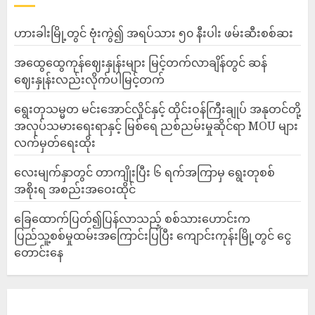
ဟားခါးမြို့တွင် ဗုံးကွဲ၍ အရပ်သား ၅၀ နီးပါး ဖမ်းဆီးစစ်ဆး
အထွေထွေကုန်ဈေးနှုန်းများ မြင့်တက်လာချိန်တွင် ဆန်
ဈေးနှုန်းလည်းလိုက်ပါမြင့်တက်
ရွေးတုသမ္မတ မင်းအောင်လှိုင်နှင့် ထိုင်းဝန်ကြီးချုပ် အနုတင်တို့
အလုပ်သမားရေးရာနှင့် မြစ်ရေ ညစ်ညမ်းမှုဆိုင်ရာ MOU များ
လက်မှတ်ရေးထိုး
လေးမျက်နှာတွင် တာကျိုးပြီး ၆ ရက်အကြာမှ ရွေးတုစစ်
အစိုးရ အစည်းအဝေးထိုင်
ခြေထောက်ပြတ်၍ပြန်လာသည့် စစ်သားဟောင်းက
ပြည်သူ့စစ်မှုထမ်းအကြောင်းပြပြီး ကျောင်းကုန်းမြို့တွင် ငွေ
တောင်းနေ