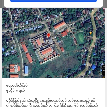
ADMIN
JULY 9, 2024
ဧရာဝတီတိုင်းမ်
ဇူလိုင် ၈ ရက်
ရခိုင်ပြည်နယ်၊ သံတွဲမြို့အကျဉ်းထောင်တွင် တပ်စွဲထားသည့် စစ်
ကောင်စီတပ်က မြို့အတွင်းကို လက်နက်ကြီးများဖြင့် စတင်ပစ်ခတ်