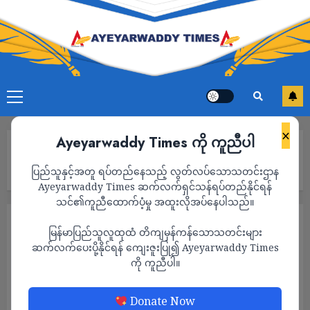
×
Ayeyarwaddy Times ကို ကူညီပါ
Home
သံတွဲအကျဉ်းထောင်တွင် တပ်စွဲထားသည့် စစ်ကောင်စီတပ်က မြို့
ပြည်သူနှင့်အတူ ရပ်တည်နေသည့် လွတ်လပ်သောသတင်းဌာန
အတွင်းကို လက်နက် ကြီးဖြင့်ပစ်ခတ်နေ
Ayeyarwaddy Times ဆက်လက်ရှင်သန်ရပ်တည်နိုင်ရန်
သင်၏ကူညီထောက်ပံ့မှု အထူးလိုအပ်နေပါသည်။
သတင်း
မြန်မာပြည်သူလူထုထံ တိကျမှန်ကန်သောသတင်းများ
သံတွဲအကျဉ်းထောင်တွင် တပ်စွဲထားသည့် စစ်
ဆက်လက်ပေးပို့နိုင်ရန် ကျေးဇူးပြု၍ Ayeyarwaddy Times
ကို ကူညီပါ။
ကောင်စီတပ်က မြို့အတွင်းကို လက်နက် ကြီး
ဖြင့်ပစ်ခတ်နေ
Donate Now