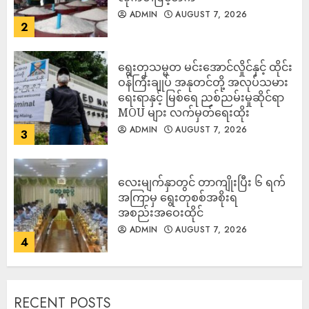
ADMIN
AUGUST 7, 2026
2
ရွေးတုသမ္မတ မင်းအောင်လှိုင်နှင့် ထိုင်း
ဝန်ကြီးချုပ် အနုတင်တို့ အလုပ်သမား
ရေးရာနှင့် မြစ်ရေ ညစ်ညမ်းမှုဆိုင်ရာ
MOU များ လက်မှတ်ရေးထိုး
ADMIN
AUGUST 7, 2026
3
လေးမျက်နှာတွင် တာကျိုးပြီး ၆ ရက်
အကြာမှ ရွေးတုစစ်အစိုးရ
အစည်းအဝေးထိုင်
ADMIN
AUGUST 7, 2026
4
RECENT POSTS