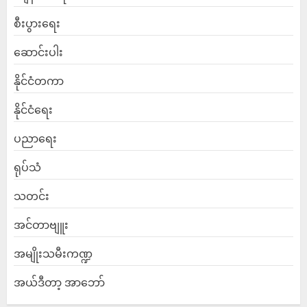
စီးပွားရေး
ဆောင်းပါး
နိုင်ငံတကာ
နိုင်ငံရေး
ပညာရေး
ရုပ်သံ
သတင်း
အင်တာဗျူး
အမျိုးသမီးကဏ္ဍ
အယ်ဒီတာ့ အာဘော်