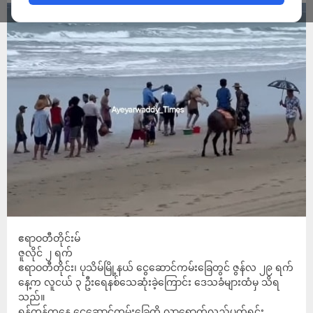
ဧရာဝတီတိုင်းမ်
ဇူလိုင် ၂ ရက်
ဧရာဝတီတိုင်း၊ ပုသိမ်မြို့နယ် ငွေဆောင်ကမ်းခြေတွင် ဇွန်လ ၂၉ ရက်
နေ့က လူငယ် ၃ ဦးရေနစ်သေဆုံးခဲ့ကြောင်း ဒေသခံများထံမှ သိရ
သည်။
ရန်ကုန်ကနေ ငွေဆောင်ကမ်းခြေကို လာရောက်လည်ပတ်ရင်း