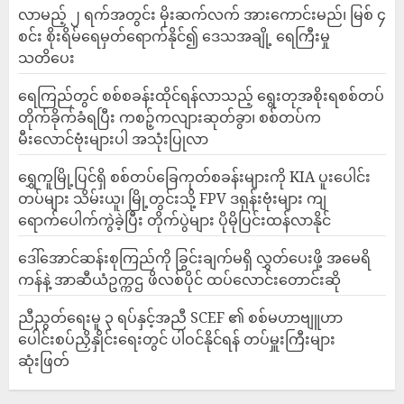
လာမည့် ၂ ရက်အတွင်း မိုးဆက်လက် အားကောင်းမည်၊ မြစ် ၄
စင်း စိုးရိမ်ရေမှတ်ရောက်နိုင်၍ ဒေသအချို့ ရေကြီးမှု
သတိပေး
ရေကြည်တွင် စစ်စခန်းထိုင်ရန်လာသည့် ရွေးတုအစိုးရစစ်တပ်
တိုက်ခိုက်ခံရပြီး ကစဉ့်ကလျားဆုတ်ခွာ၊ စစ်တပ်က
မီးလောင်ဗုံးများပါ အသုံးပြုလာ
‎ရွှေကူမြို့ပြင်ရှိ စစ်တပ်ခြေကုတ်စခန်းများကို KIA ပူးပေါင်း
တပ်များ သိမ်းယူ၊ မြို့တွင်းသို့ FPV ဒရုန်းဗုံးများ ကျ
ရောက်ပေါက်ကွဲခဲ့ပြီး တိုက်ပွဲများ ပိုမိုပြင်းထန်လာနိုင်
ဒေါ်အောင်ဆန်းစုကြည်ကို ခြွင်းချက်မရှိ လွှတ်ပေးဖို့ အမေရိ
ကန်နဲ့ အာဆီယံဥက္ကဌ ဖိလစ်ပိုင် ထပ်လောင်းတောင်းဆို
ညီညွတ်ရေးမူ ၃ ရပ်နှင့်အညီ SCEF ၏ စစ်မဟာဗျူဟာ
ပေါင်းစပ်ညှိနှိုင်းရေးတွင် ပါဝင်နိုင်ရန် တပ်မှူးကြီးများ
ဆုံးဖြတ်