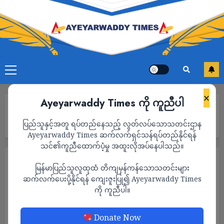
×
Ayeyarwaddy Times ကို ကူညီပါ
Home
ငွေဆောင်တွင် ရေနစ်လို့ ဂျပန်က ခွင့်ယူပြန်လာသူများအပါအဝင် ၃ ဦး
ပြည်သူနှင့်အတူ ရပ်တည်နေသည့် လွတ်လပ်သောသတင်းဌာန
သေဆုံး
Ayeyarwaddy Times ဆက်လက်ရှင်သန်ရပ်တည်နိုင်ရန်
သင်၏ကူညီထောက်ပံ့မှု အထူးလိုအပ်နေပါသည်။
သတင်း
မြန်မာပြည်သူလူထုထံ တိကျမှန်ကန်သောသတင်းများ
ငွေဆောင်တွင် ရေနစ်လို့ ဂျပန်က ခွင့်ယူပြန်လာ
ဆက်လက်ပေးပို့နိုင်ရန် ကျေးဇူးပြု၍ Ayeyarwaddy Times
ကို ကူညီပါ။
သူများအပါအဝင် ၃ ဦးသေဆုံး
ADMIN
JULY 2, 2024
Donate Now