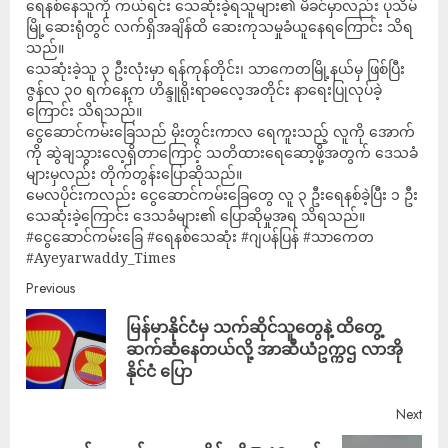
ရေနစ်နေသူကို ကယ်ရင်း သေဆုံးခဲ့ရသူများ၏ မိခင်မှာလည်း ပုသိမ်
မြို့ဆေးရုံတွင် လက်ရှိအချိန်ထိ ဆေးကုသမှုခံယူနေရကြောင်း သိရ
သည်။
သေဆုံးခဲ့သူ ၃ ဦးလုံးမှာ ရန်ကုန်တိုင်း၊ သာကေတမြို့နယ်မှ ဖြစ်ပြီး
ဇွန်လ ၃၀ ရက်နေ့က ဟိန္ဒူရိုးရာဓလေ့အတိုင်း နာရေးပြုလုပ်ခဲ့
ကြောင်း သိရသည်။
ငွေဆောင်ကမ်းခြေသည် မိုးတွင်းကာလ ရေကူးသည့် လူကို အောက်
ကို ဆွဲချသွားလေ့ရှိတာကြောင့် သတိထားရေဆော့ဖို့အတွက် ဒေသခံ
များမှလည်း တိုက်တွန်းပြောဆိုသည်။
မေလပိုင်းကလည်း ငွေဆောင်ကမ်းခြေတွေ လူ ၃ ဦးရေနစ်ခဲ့ပြီး ၁ ဦး
သေဆုံးခဲ့ကြောင်း ဒေသခံများ၏ ပြောဆိုမှုအရ သိရသည်။
#ငွေဆောင်ကမ်းခြေ #ရေနစ်သေဆုံး #ဂျပန်ပြန် #သာကေတ
#Ayeyarwaddy_Times
Previous
မြန်မာနိုင်ငံမှ သက်ဆိုင်သူတွေနဲ့ ထိတွေ့
ဆက်ဆံနေတယ်လို့ အာဆီယံဥက္ကဌ လာအို
နိုင်ငံ ပြော
Next