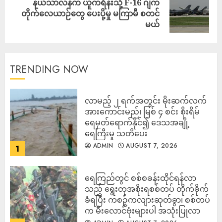
နယ်သာလန်က ယူကရိန်းသို့ F-16 ဂျက်
တိုက်လေယာဉ်တွေ ပေးပို့မှု မကြာမီ စတင်
မယ်
TRENDING NOW
လာမည့် ၂ ရက်အတွင်း မိုးဆက်လက်
အားကောင်းမည်၊ မြစ် ၄ စင်း စိုးရိမ်
ရေမှတ်ရောက်နိုင်၍ ဒေသအချို့
ရေကြီးမှု သတိပေး
ADMIN
AUGUST 7, 2026
1
ရေကြည်တွင် စစ်စခန်းထိုင်ရန်လာ
သည့် ရွေးတုအစိုးရစစ်တပ် တိုက်ခိုက်
ခံရပြီး ကစဉ့်ကလျားဆုတ်ခွာ၊ စစ်တပ်
က မီးလောင်ဗုံးများပါ အသုံးပြုလာ