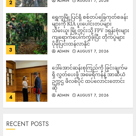
ADMIN
AUGUST 7, 2026
2
‎ရွှေကူမြို့ပြင်ရှိ စစ်တပ်ခြေကုတ်စခန်း
များကို KIA ပူးပေါင်းတပ်များ
သိမ်းယူ၊ မြို့တွင်းသို့ FPV ဒရုန်းဗုံးများ
ကျရောက်ပေါက်ကွဲခဲ့ပြီး တိုက်ပွဲများ
ပိုမိုပြင်းထန်လာနိုင်
3
ADMIN
AUGUST 7, 2026
ဒေါ်အောင်ဆန်းစုကြည်ကို ခြွင်းချက်မ
ရှိ လွှတ်ပေးဖို့ အမေရိကန်နဲ့ အာဆီယံ
ဥက္ကဌ ဖိလစ်ပိုင် ထပ်လောင်းတောင်း
ဆို
ADMIN
AUGUST 7, 2026
4
RECENT POSTS