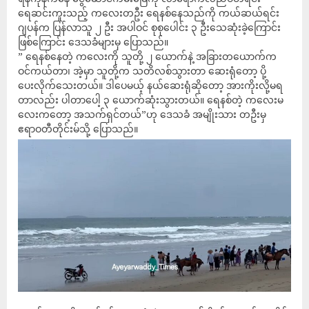
ရေဆင်းကူးသည့် ကလေးတဦး ရေနစ်နေသည်ကို ကယ်ဆယ်ရင်း
ဂျပန်က ပြန်လာသူ ၂ ဦး အပါဝင် စုစုပေါင်း ၃ ဦးသေဆုံးခဲ့ကြောင်း
ဖြစ်ကြောင်း ဒေသခံများမှ ပြောသည်။
” ရေနစ်နေတဲ့ ကလေးကို သူတို့ ၂ ယောက်နဲ့ အခြားတယောက်က
ဝင်ကယ်တာ၊ အဲ့မှာ သူတို့က သတိလစ်သွားတာ ဆေးရုံတော့ ပို့
ပေးလိုက်သေးတယ်။ ဒါပေမယ့် နယ်ဆေးရုံဆိုတော့ အားကိုးလို့မရ
တာလည်း ပါတာပေါ့ ၃ ယောက်ဆုံးသွားတယ်။ ရေနစ်တဲ့ ကလေးမ
လေးကတော့ အသက်ရှင်တယ်”ဟု ဒေသခံ အမျိုးသား တဦးမှ
ဧရာဝတီတိုင်းမ်သို့ ပြောသည်။