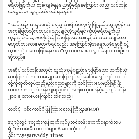
စရိတ်ဖြင့်ကိုယ် ကုန်ကျခံရန်ပြောဆိုမှုရှိနေကြောင်း လည်းသင်တန်း
စေလွှတ်ခံရသူများထံကသိရသည်။
“ သင်တန်းကနေပေးတဲ့ နေ့တွက်စရိတ်တွေကို မြို့နယ်ထွေအုပ်ရုံးက
အကုန်ဖြတ်လိုက်တယ်။ သွားချင်တဲ့သူရှိရင် ကိုယ့်စရိတ်နဲ့ကိုယ်
ကုန်ကျခံပြီးသွားပေါ့အဲ့လိုကြီးပြောလာတာ။ နဂိုတဲကတက်ချင်တာ
မဟုတ်ဘူးလေ။ မတက်ရင်လည်း အကြောင်းမဲ့အရေးယူခံရမှာစိုးလို့
သွားရတဲ့သဘောဖြစ်နေတယ်”ဟု သင်တန်းစေလွှတ်ခံရသူတစ်ဦးက
ဆိုသည်။
အဆိုပါသင်တန်းအတွင်း လူသုံးကုန်ပစ္စည်းများဖြစ်သော ဘက်စုံသုံး
ဆပ်ပြာရည်၊အဝတ်လျှော် ဆပ်ပြာရည်နှင့် ခေါင်းလျှော်ရည် စသည်
တို့ကိုထုတ်လုပ်သည့်နည်းပညာများကို သင်ကြားပေးမည်ဖြစ်ပြီး
သင်တန်းအတွက်ကုန်ကျမည့်စရိတ်အဖြစ် တိုင်းရန်ပုံငွေကျပ် သိန်း
၂၀၀ ချထားပေးကြောင်း သိရသည်။
ဓာတ်ပုံ- စစ်ကောင်စီပြန်ကြားရေးဝန်ကြီးဌာန(MOI)
#ဖျာပုံတွင်
#လူသုံးကုန်ထုတ်လုပ်မှုသင်တန်း
#တက်ရောက်သူမ
ရှိ
#ဝန်ထမ်းမိသားစုဝင်များ
#အစားထိုးတက်
ခိုင်း
#Ayeyarwaddy_Times