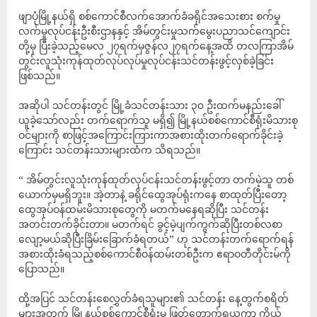
ဖျာပုံမြို့နယ်ရှိ စစ်ကောင်စီလက်အောက်ခံခရိုင်အသေးစား စက်မှု
လက်မှုလုပ်ငန်းဦးစီးဌာနနှင့် အိမ်တွင်းမှုသက်မွေးပညာသင်ကျောင်း
တို့မှ ပြီးခဲ့သည့်မေလ ၂၇ရက်မှဇွန်လ၂၇ရက်နေ့အထိ တလကြာအိမ်
တွင်းလူသုံးကုန်ထုတ်လုပ်လုပ်မှုလုပ်ငန်းသင်တန်းဖွင့်လှစ်ခဲ့ခြင်း
ဖြစ်သည်။
အဆိုပါ သင်တန်းတွင် မြို့ခံသင်တန်းသား ၃၀ ဦးထက်မနည်းခေါ်
ယူခဲ့သော်လည်း တက်ရောက်သူ မရှိ၍ မြို့နယ်စစ်ကောင်စီရုံးမိသားစု
ဝင်များကို စာဖြင့်အကြောင်းကြားကာအစားထိုးတက်ရောက်ခိုင်းခဲ့
ကြောင်း သင်တန်းသားများထံက သိရသည်။
“ အိမ်တွင်းလူသုံးကုန်ထုတ်လုပ်ငန်းသင်တန်းဖွင့်တာ တက်မဲ့သူ တစ်
ယောက်မှမရှိဘူး။ အဲ့တာနဲ့ ခရိုင်ထွေအုပ်ရုံးကနေ စာထုတ်ပြီးတော့
ထွေအုပ်ဝန်ထမ်းမိသားစုတွေကို မတက်မနေရဆိုပြီး သင်တန်း
အတင်းတက်ခိုင်းတာ။ မတက်ရင် ခွင့်မဲ့ပျက်ကွက်ဆိုပြီးတစ်လစာ
လျော့မယ်ဆိုပြီးခြိမ်းခြောက်ခံရတယ်” ဟု သင်တန်းတက်ရောက်ရန်
အစားထိုးခံရသည့်စစ်ကောင်စီဝန်ထမ်းတစ်ဦးက ဧရာဝတီတိုင်းမ်ကို
ပြောသည်။
ထို့အပြင် သင်တန်းစေလွှတ်ခံရသူများ၏ သင်တန်း နေ့တွက်စရိတ်
များအတွက် မြို့နယ်စစ်ကောင်စီရုံးမှ ဖြတ်တောက်ရယူကာ ကိုယ့်