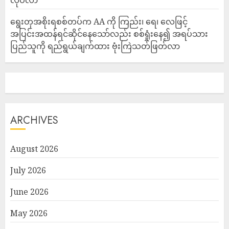
ရွေးတုအစိုးရစစ်တပ်က AA ကို ကြည်း၊ ရေ၊ လေဖြင့်
အပြင်းအထန်ရင်ဆိုင်နေသော်လည်း စစ်ရှုံးနေ၍ အရပ်သား
ပြည်သူကို ရည်ရွယ်ချက်ထား ဗုံးကြဲသတ်ဖြတ်လာ
ARCHIVES
August 2026
July 2026
June 2026
May 2026