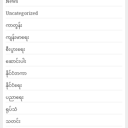
News
Uncategorized
ကာတွန်း
ကျန်းမာရေး
စီးပွားရေး
ဆောင်းပါး
နိုင်ငံတကာ
နိုင်ငံရေး
ပညာရေး
ရုပ်သံ
သတင်း