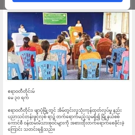
ADMIN
MAY 30, 2024
ဧရာဝတီတိုင်းမ်
မေ ၃၀ ရက်
ဧရာဝတီတိုင်း၊ ဖျာပုံမြို့တွင် အိမ်တွင်းလူသုံးကုန်ထုတ်လုပ်မှု နည်း
ပညာသင်တန်းဖွင့်လှစ် ရာ၌ တက်ရောက်မည့်သူမရှိ၍ မြို့နယ်စစ်
ကောင်စီ ဝန်ထမ်းမိသားစုဝင်များကို အစားထိုးတက်ရောက်စေခိုင်းခဲ့
ကြောင်း သတင်းရရှိသည်။