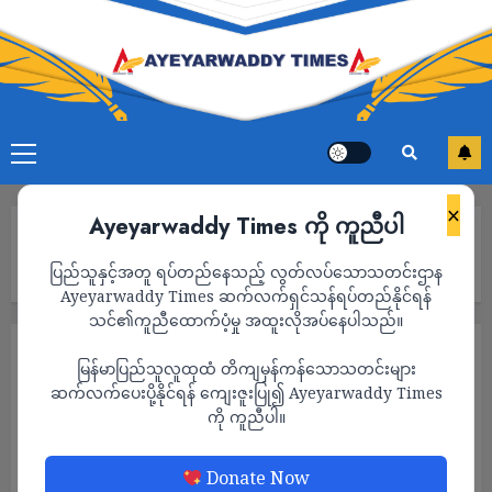
×
Ayeyarwaddy Times ကို ကူညီပါ
Home
ဖျာပုံတွင် လူသုံးကုန်ထုတ်လုပ်မှုသင်တန်းဖွင့်ရာ၌ တက်ရောက်သူမရှိ၍
ပြည်သူနှင့်အတူ ရပ်တည်နေသည့် လွတ်လပ်သောသတင်းဌာန
ဝန်ထမ်းမိသားစုဝင်များကိုအစားထိုးတက်ခိုင်း
Ayeyarwaddy Times ဆက်လက်ရှင်သန်ရပ်တည်နိုင်ရန်
သင်၏ကူညီထောက်ပံ့မှု အထူးလိုအပ်နေပါသည်။
သတင်း
မြန်မာပြည်သူလူထုထံ တိကျမှန်ကန်သောသတင်းများ
ဖျာပုံတွင် လူသုံးကုန်ထုတ်လုပ်မှုသင်တန်းဖွင့်
ဆက်လက်ပေးပို့နိုင်ရန် ကျေးဇူးပြု၍ Ayeyarwaddy Times
ကို ကူညီပါ။
ရာ၌ တက်ရောက်သူမရှိ၍ ဝန်ထမ်းမိသားစုဝင်
များကိုအစားထိုးတက်ခိုင်း
Donate Now