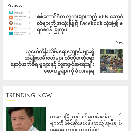
Previous
စစ်ကောင်စီက လူသုံးများသည့် VPN ဆော့ဝဲ
လ်များကို အသုံးပြု၍ Facebook သုံးစွဲ၍ မ
ရစေရန် ပြုလုပ်
Next
လူငယ်ထိန်းသိမ်းရေးကျောင်းများရှိ
အမျိုးသမီးငယ်များ လိင်ပိုင်းဆိုင်ရာ
နှောင့်ယှက်ခံရ မှုများနှင့် လူ့အခွင့်အရေးချိုး
ဖောက်မှုများကို ခံစားနေရ
TRENDING NOW
ကလေးမြို့တွင် စစ်မှုထမ်းရန် လူငယ်
များကို ဖမ်းဆီးပေးနေသည့် အုပ်ချုပ်
ရေးမှူးဟောင်း ဓားထိုးခံရ