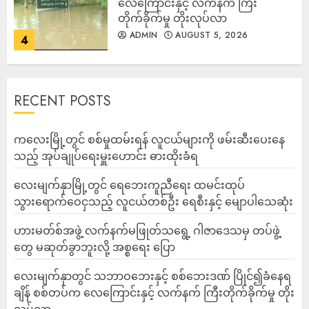
လေကြောင်းနှင့် လက်နက် ကြီး
တိုက်ခိုက်မှု တိုးလုပ်လာ
ADMIN
AUGUST 5, 2026
4
RECENT POSTS
ကလေးမြို့တွင် စစ်မှုထမ်းရန် လူငယ်များကို ဖမ်းဆီးပေးနေ
သည့် အုပ်ချုပ်ရေးမှူးဟောင်း ဓားထိုးခံရ
လေးမျက်နှာမြို့တွင် ရေဘေးကူညီရေး ထမင်းထုပ်
သွားရောက်ဝေငှသည့် လူငယ်တစ်ဦး ရေစီးနှင့် မျောပါသေဆုံး
ဟားမတ်စ်အဖွဲ့ လက်နက်မဖြုတ်သရွေ့ ဂါဇာဒေသမှ တပ်ဖွဲ့
တွေ မဆုတ်ခွာဘူးလို့ အစ္စရေး ပြော
‎လေးမျက်နှာတွင် သဘာဝဘေးနှင့် စစ်ဘေးဒဏ် ပြိုင်၍ခံနေရ
ချိန် စစ်တပ်က လေကြောင်းနှင့် လက်နက် ကြီးတိုက်ခိုက်မှု တိုး
လုပ်လာ