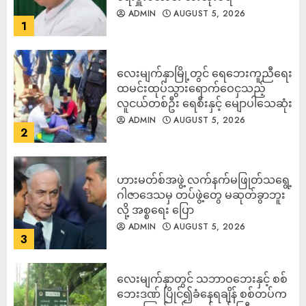
ADMIN
AUGUST 5, 2026
1
လေးမျက်နှာမြို့တွင် ရေဘေးကူညီရေး
ထမင်းထုပ်သွားရောက်ဝေငှသည့်
လူငယ်တစ်ဦး ရေစီးနှင့် မျောပါသေဆုံး
ADMIN
AUGUST 5, 2026
2
ဟားမတ်စ်အဖွဲ့ လက်နက်မဖြုတ်သရွေ့
ဂါဇာဒေသမှ တပ်ဖွဲ့တွေ မဆုတ်ခွာဘူး
လို့ အစ္စရေး ပြော
ADMIN
AUGUST 5, 2026
3
‎လေးမျက်နှာတွင် သဘာဝဘေးနှင့် စစ်
ဘေးဒဏ် ပြိုင်၍ခံနေရချိန် စစ်တပ်က