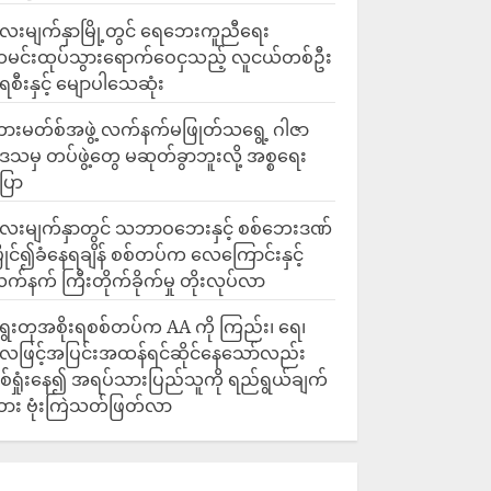
ေးမျက်နှာမြို့တွင် ရေဘေးကူညီရေး
မင်းထုပ်သွားရောက်ဝေငှသည့် လူငယ်တစ်ဦး
ေစီးနှင့် မျောပါသေဆုံး
ားမတ်စ်အဖွဲ့ လက်နက်မဖြုတ်သရွေ့ ဂါဇာ
ေသမှ တပ်ဖွဲ့တွေ မဆုတ်ခွာဘူးလို့ အစ္စရေး
ြော
လေးမျက်နှာတွင် သဘာဝဘေးနှင့် စစ်ဘေးဒဏ်
ြိုင်၍ခံနေရချိန် စစ်တပ်က လေကြောင်းနှင့်
က်နက် ကြီးတိုက်ခိုက်မှု တိုးလုပ်လာ
ွေးတုအစိုးရစစ်တပ်က AA ကို ကြည်း၊ ရေ၊
ေဖြင့်အပြင်းအထန်ရင်ဆိုင်နေသော်လည်း
စ်ရှုံးနေ၍ အရပ်သားပြည်သူကို ရည်ရွယ်ချက်
ား ဗုံးကြဲသတ်ဖြတ်လာ