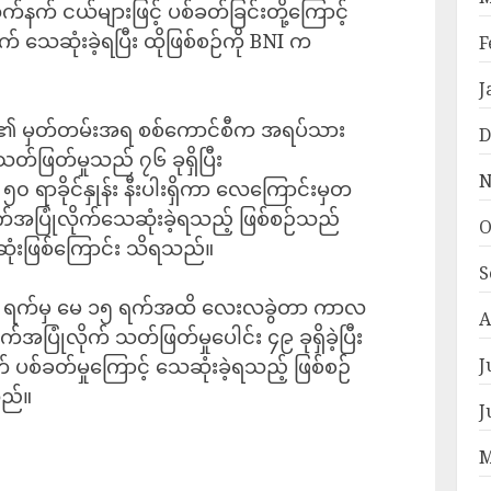
်နက် ငယ်များဖြင့် ပစ်ခတ်ခြင်းတို့ကြောင့်
 သေဆုံးခဲ့ရပြီး ထိုဖြစ်စဉ်ကို BNI က
F
J
၏ မှတ်တမ်းအရ စစ်ကောင်စီက အရပ်သား
D
တ်ဖြတ်မှုသည် ၇၆ ခုရှိပြီး
N
၀ ရာခိုင်နှုန်း နီးပါးရှိကာ လေကြောင်းမှတ
ိုက်အပြုံလိုက်သေဆုံးခဲ့ရသည့် ဖြစ်စဉ်သည်
O
းဆုံးဖြစ်ကြောင်း သိရသည်။
S
ရီ ၁ ရက်မှ မေ ၁၅ ရက်အထိ လေးလခွဲတာ ကာလ
A
အပြုံလိုက် သတ်ဖြတ်မှုပေါင်း ၄၉ ခုရှိခဲ့ပြီး
J
် ပစ်ခတ်မှုကြောင့် သေဆုံးခဲ့ရသည့် ဖြစ်စဉ်
သည်။
J
M