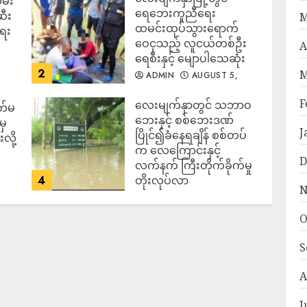
မ်း
ရေဘေးကူညီရေး
ဆီး
M
ထမင်းထုပ်သွားရောက်
ရေး
ဝေငှသည့် လူငယ်တစ်ဦး
A
ရေစီးနှင့် မျောပါသေဆုံး
2
M
ADMIN
AUGUST 5,
2026
F
‎လေးမျက်နှာတွင် သဘာဝ
က်မ
ဘေးနှင့် စစ်ဘေးဒဏ်
မှ
J
ပြိုင်၍ခံနေရချိန် စစ်တပ်
လို့
က လေကြောင်းနှင့်
D
လက်နက် ကြီးတိုက်ခိုက်မှု
4
တိုးလုပ်လာ
N
ADMIN
AUGUST 5,
2026
O
S
A
J