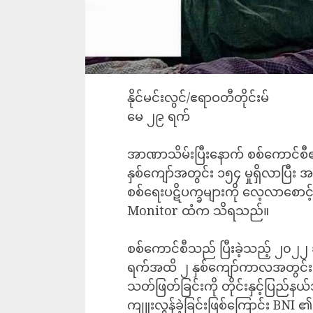
နိုင်မင်းလွင်/ဧရာဝတီတိုင်းမ်
မေ ၂၉ ရက်
အာဏာသိမ်းပြီးနောက် စစ်ကောင်စီ
နှစ်ကျော်အတွင်း ၁၅၄ မှုရှိလာပြီး
စစ်ရေးပဋိပက္ခများကို လေ့လာစော
Monitor ထံက သိရသည်။
စစ်ကောင်စီသည် ပြီးခဲ့သည့် ၂၀၂၂ ခ
ရက်အထိ ၂ နှစ်ကျော်ကာလအတွင်း လ
သတ်ဖြတ်ခြင်းကို တိုင်းနှင့်ပြည်နယ်အ
ကျူးလွန်ခဲ့ခြင်းဖြစ်ကြောင်း BN