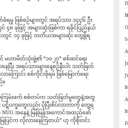
D
N
တ်ခံရမှု ဖြစ်စဉ်များတွင် အရပ်သား ၁၄၄၆ ဦး
O
တွင် ၄၈ ခုဖြင့် အများဆုံးဖြစ်ကာ ရခိုင်ပြည်နယ်
င်းတွင် ၁၄ ခုဖြင့် တတိယအများဆုံး တွေ့ရှိရ
S
A
င် မဟာမိတ်သုံးဖွဲ့၏ “၁၀၂၇” စစ်ဆင်ရေး
J
ိုဖိလာနေပြီး အရပ်သားများနေ့စဉ်နီးပါး သတ်ဖြတ်
်လာကြောင်း စစ်ကိုင်းဖိုရမ် ဖြစ်မြောက်ရေး
J
ည်။
M
ာ အကြမ်းဖက် စစ်တပ်က သတ်ဖြတ်မှုတွေနဲ့အတူ
A
 ပဋိပက္ခတွေလည်း ပိုပြီးစိပ်လာတာကို တွေ့ရ
M
ို NUG အနေနဲ့ မြန်မြန်အကောင်အထည်ဖော်
မြေပြင်က လိုလားနေကြတယ်” ဟု ကိုစိုးဝင်း
F
်။