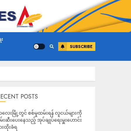
ေး
SUBSCRIBE
RECENT POSTS
လေးမြို့တွင် စစ်မှုထမ်းရန် လူငယ်များကို
မ်းဆီးပေးနေသည့် အုပ်ချုပ်ရေးမှူးဟောင်း
ားထိုးခံရ