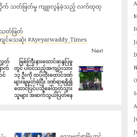
A
လိုက် သတ်ဖြတ်မှု ကျူးလွန်ခဲ့သည့် လက်ထုထ္
M
F
က်သတ်ဖြတ်
ကျင်သေဆုံး
#Ayeyarwaddy_Times
J
Next
D
လွှတ်
မြစ်ကြီးနားထောင်ဆန္ဒပြမှု
N
ောက်
တွင် ပါဝင်သည့်အကျဉ်းသား
ကင်
၁၃ ဦးကို ထပ်တိုးထောင်ဒဏ်
O
များချမှတ်ခဲ့ပြီး ဒဏ်ရာရရှိ၍
ထောင်ပြင်ပသို့ခေါ်ထုတ်သွား
S
သူများ အဆက်သွယ်ပြတ်နေ
A
J
J
လေးမျက်နှာမြို့တွင်