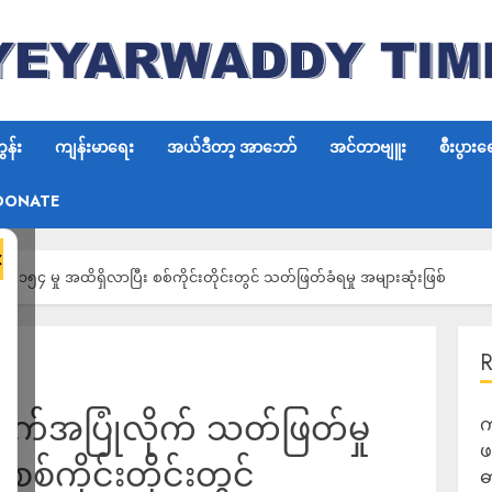
န်း
ကျန်းမာရေး
အယ်ဒီတာ့ အာဘော်
အင်တာဗျူး
စီးပွားရ
DONATE
×
၁၅၄ မှု အထိရှိလာပြီး စစ်ကိုင်းတိုင်းတွင် သတ်ဖြတ်ခံရမှု အများဆုံးဖြစ်
က်အပြုံလိုက် သတ်ဖြတ်မှု
က
ဖ
စစ်ကိုင်းတိုင်းတွင်
ဓ