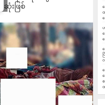
ဆုံးဖြစ်
လ
ထ
ရ
ဟ
ဒ
ပ
‎
ပ
လ
ရ
လ
စ
ထ