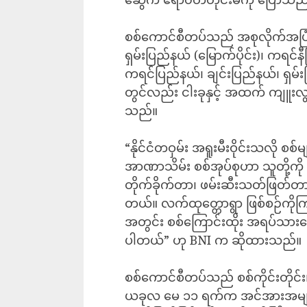
စစ်ကောင်စီတပ်သည် အစုလိုက်အပြုံ
ရှမ်းပြည်နယ် (မြောက်ပိုင်း)၊ ကရင်နီပ
ကရင်ပြည်နယ်၊ ချင်းပြည်နယ်၊ ရှမ်းပြည
တွင်လည်း ငါးခုနှင့် အထက် ကျူးလ
သည်။
“နိုင်ငံတဝှမ်း အရူးမီးဝိုင်းသလို စ
အာဏာသိမ်း စစ်အုပ်စုဟာ သူတို့ကို ခ
တိုက်ခိုက်တာ၊ ဖမ်းဆီးသတ်ဖြတ်တာတ
တယ်။ လက်ထုတ္တောရွာ ဖြစ်စဉ်ကိုကြည
အတွင်း စစ်ကြောင်းထိုး အရပ်သားတ
ပါတယ်” ဟု BNI က ဆိုထားသည်။
စစ်ကောင်စီတပ်သည် စစ်ကိုင်းတိုင်း၊
ယခုလ မေ ၁၁ ရက်က အင်အားအများအပ