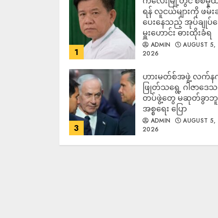
ကလေးမြို့တွင် စစ်မှုထ
ရန် လူငယ်များကို ဖမ်း
ပေးနေသည့် အုပ်ချုပ်
မှူးဟောင်း ဓားထိုးခံရ
ADMIN
AUGUST 5,
1
2026
ဟားမတ်စ်အဖွဲ့ လက်န
ဖြုတ်သရွေ့ ဂါဇာဒေသ
တပ်ဖွဲ့တွေ မဆုတ်ခွာဘူး
အစ္စရေး ပြော
ADMIN
AUGUST 5,
3
2026