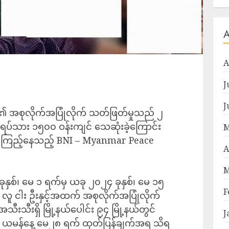
A
J
J
၏ အစုလိုက်အပြုံလိုက် သတ်ဖြတ်မှုသည် ၂
 အရပ်သား ၁၅၀၀ ဝန်းကျင် သေဆုံးခဲ့ကြောင်း
M
င့်ကြည့်နေသည့် BNI – Myanmar Peace
A
M
ုနှစ်၊ မေ ၁ ရက်မှ ယခု ၂၀၂၄ ခုနှစ်၊ မေ ၁၅
F
ူ ငါး ဦးနှင့်အထက် အစုလိုက်အပြုံလိုက်
သီးသီးရှိ မြို့နယ်ပေါင်း ၉၄ မြို့နယ်တွင်
J
I ၏ ယမန်နေ့ မေ၂၈ ရက် ထုတ်ပြန်ချက်အရ သိရ