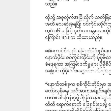
သည်။
ထိုသို့ အစုလိုက်အပြုံလိုက် သတ်ဖြ
အထိ သေဆုံးခဲ့ရပြီး စစ်ကိုင်းတိုင်း
တွင် ၁၆ ခု ဖြင့် ဒုတိယ၊ မန္တလေးတို
ကြောင်း BNI က ဆိုထားသည်။
စစ်ကောင်စီသည် မြောက်ပိုင်းညီနော
နောက်ပိုင်း စစ်ကိုင်းတိုင်းကို ပိုမ
ခံနေရကာ အကြမ်းဖက်မှုများ ပိုမိုစိပ
အဖွဲ့ဝင် ကိုစိုးဝင်းဆွေထံက သိရသ
“နောက်တစ်ခုက စစ်ကိုင်းတိုင်းမှ
တော်လှန်ရေး အင်အားစုအချင်းချင်း
တယ်။ ဒါကြောင့်မို့ ဒီပြဿနာတွေက
ထိထိ ရောက်ရောက် ဖြေရှင်းပေးဖို့ 
ဆွေက ဧရာ၀တီတိုင်းမ်ကို ပြောသည