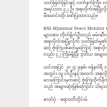
သတ်ဖြတ်ခြင်းနှင့် လက်နက်ကြီး၊ လက
အရပ်သား ၃၂ ဦး အစုလိုက်အပြုံလိုက်
မီးမောင်းထိုး ဖော်ပြထားသည်။
BNI-Myanmar Peace Monitor 
များအား တိုက်ရိုက်ဦးတည် ဖမ်းဆီးသ
အစုလိုက်အပြုံလိုက် သတ်ဖြတ်မှု၏ ၅
ဆင့် ဗုံးကြဲပစ်ခတ်မှုကြောင့် အစုလ
လည်း ၄၂ ကြိမ်ရှိပြီး ဒုတိယ အမျာ
ယင်းအပြင် ၂၀၂၄ ခုနှစ်၊ ဇန်နဝါ
အတွင်း လူ ငါးဦးနှင့်အထက် အစုလိုက်
လေကြောင်းမှတဆင့် ဗုံးကြဲတိုက်ခိုက
သည် အများဆုံးဖြစ်ကြောင်း သိရ
ဓာတ်ပုံ – ဧရာဝတီတိုင်းမ်