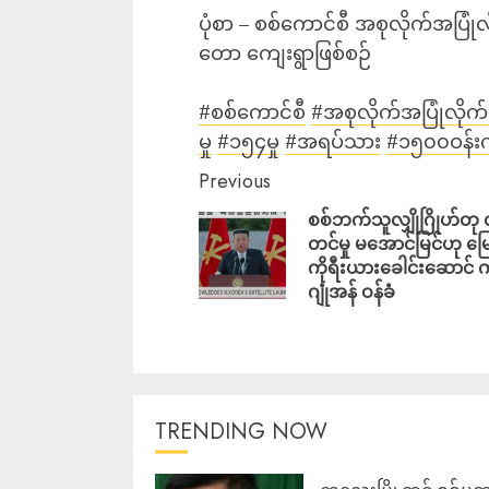
ပုံစာ – စစ်ကောင်စီ အစုလိုက်အပြုံ
တော ကျေးရွာဖြစ်စဉ်
#စစ်ကောင်စီ
#အစုလိုက်အပြုံလို
မှု
#၁၅၄မှု
#အရပ်သား
#၁၅၀၀ဝန်း
Previous
စစ်ဘက်သူလျှိုဂြိုဟ်တု 
တင်မှု မအောင်မြင်ဟု မြ
ကိုရီးယားခေါင်းဆောင် 
ဂျုံအန် ဝန်ခံ
TRENDING NOW