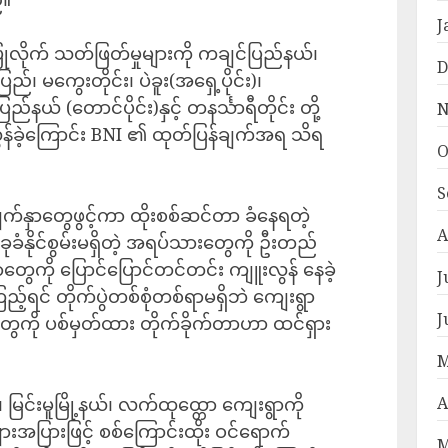
J
လိုက် သတ်ဖြတ်မှုများကို ကချင်ပြည်နယ်၊
D
ြည်၊ မကွေးတိုင်း၊ ပဲခူး(အရှေ့ပိုင်း)၊
်နယ် (တောင်ပိုင်း)နှင့် တနင်္သာရီတိုင်း တို့
N
ွန်ခဲ့ကြောင်း BNI ၏ ထုတ်ပြန်ချက်အရ သိရ
O
S
စ်မျက်နှာတွေဖွင့်ကာ ထိုးစစ်ဆင်တာ ခံနေရတဲ့
A
ုခံနိုင်စွမ်းမရှိတဲ့ အရပ်သားတွေကို ဦးတည်
ွေကို ပြောင်ပြောင်တင်တင်း ကျူးလွန် နေခဲ့
J
့်ရင် တိုက်ပွဲတစ်စုံတစ်ရာမရှိဘဲ ကျေးရွာ
J
ွေကို ပစ်မှတ်ထား တိုက်ခိုက်တာဟာ ထင်ရှား
M
A
 မြင်းမူမြို့နယ်၊ လက်ထုထ္တော ကျေးရွာကို
ြားဖြင့် စစ်ကြောင်းထိုး ဝင်ရောက်
M