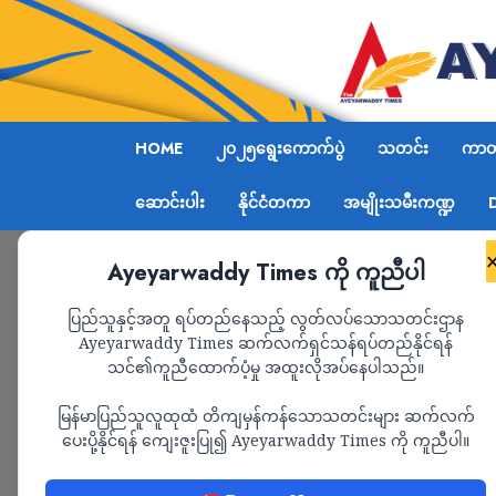
HOME
၂၀၂၅ရွေးကောက်ပွဲ
သတင်း
ကာတွ
ဆောင်းပါး
နိုင်ငံတကာ
အမျိုးသမီးကဏ္ဍ
Ayeyarwaddy Times ကို ကူညီပါ
Home
စစ်ကောင်စီ၏ အစုလိုက်အပြုံလိုက် သတ်ဖြတ်မှု 
ပြည်သူနှင့်အတူ ရပ်တည်နေသည့် လွတ်လပ်သောသတင်းဌာန
Ayeyarwaddy Times ဆက်လက်ရှင်သန်ရပ်တည်နိုင်ရန်
သင်၏ကူညီထောက်ပံ့မှု အထူးလိုအပ်နေပါသည်။
သတင်း
မြန်မာပြည်သူလူထုထံ တိကျမှန်ကန်သောသတင်းများ ဆက်လက်
စစ်ကောင်စီ၏ အစုလို
ပေးပို့နိုင်ရန် ကျေးဇူးပြု၍ Ayeyarwaddy Times ကို ကူညီပါ။
၁၅၄ မှု အထိရှိလာပြီး 