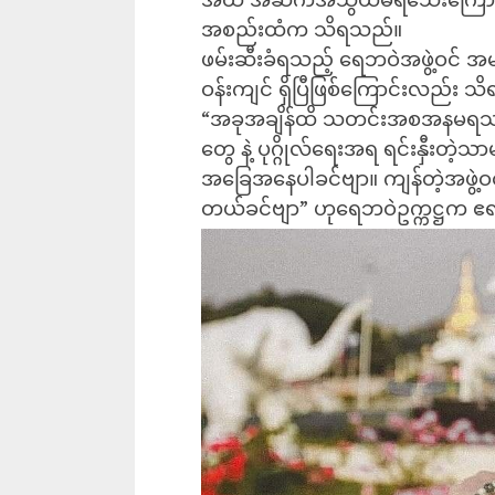
အစည်းထံက သိရသည်။
ဖမ်းဆီးခံရသည့် ရေဘဝဲအဖွဲ့ဝင် အမျ
ဝန်းကျင် ရှိပြီဖြစ်ကြောင်းလည်း 
“အခုအချိန်ထိ သတင်းအစအနမရသလို 
တွေ နဲ့ ပုဂ္ဂိုလ်ရေးအရ ရင်းနှီးတဲ့
အခြေအနေပါခင်ဗျာ။ ကျန်တဲ့အဖွဲ့ဝင
တယ်ခင်ဗျာ” ဟုရေဘဝဲဥက္ကဋ္ဌက ဧရာ