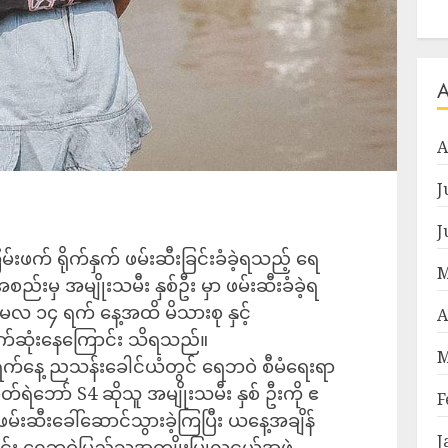
A
J
J
်းဖက် ရိုက်နှက် ဖမ်းဆီးခြင်းခံခဲ့ရသည့် ရေ
M
ည်းမှ အမျိုးသမီး နှစ်ဦး မှာ ဖမ်းဆီးခံခဲ့ရ
လ ၁၄ ရက် နေ့အထိ မိသားစု နှင့်
A
က်ဆုံးနေကြောင်း သိရသည်။
M
 ရက်နေ့ ညသန်းခေါင်ယံတွင် ရေဘဝဲ စီမံရေးရာ
တ်ရဲဘော် S4 ဆိုသူ အမျိုးသမီး နှစ် ဦးကို ဧ
F
မ်းဆီးခေါ်ဆောင်သွားခဲ့ကြပြီး ယနေ့အချိန်
J
ေဘဝဲပြည်သူ့အကျိုးပြုလူငယ်အဖွဲ့