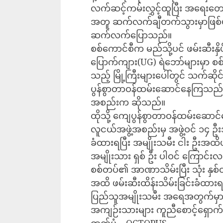
လက်ဆင့်ကမ်းလွှင့်ထူပြီး အရေးတော
အတူ ဆက်လက်ချီတက်သွားမှာဖြစ်ပ
ဆက်လက်ပြောသည်။
စစ်ကောင်စီက မည်သို့ပင် ဖမ်းဆီးနှ
ပြောက်ကျား(UG) ရဲဘော်များမှာ စစ်ဆေ
သည့် မြို့ကြီးများပေါ်တွင် သက်ဆ
ပွန်စွာတာဝန်ထမ်းဆောင်နေကြသည်ဟ
အစည်းက ဆိုသည်။
ထိုသို့ ကျေပွန်စွာတာဝန်ထမ်းဆေ
လူငယ်အဖွဲ့အစည်းမှ အဖွဲ့ဝင် ၁၄ 
ခံထားရပြီး အမျိုးသမီး ငါး ဦးအထိပါ
အမျိုးသား ရှစ် ဦး ပါဝင် ကြောင်
စစ်တပ်၏ အာဏာသိမ်းပြီး သုံး နှ
အထိ ဖမ်းဆီးထိန်းသိမ်းခြင်းခံထားရ
ပြည်သူအမျိုးသမီး အရေအတွက်မှာ ၃
အကျဉ်းသားများ ကူညီစောင့်ရှေ
ဓာတ်ပုံ – OCTOPUS