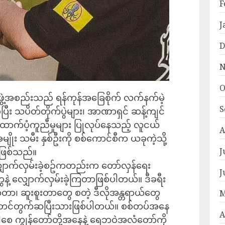
F
J
D
N
O
ဲ့အစည်းသည် ရန်ကုန်အခြေစိုက် လက်နက်မဲ့
S
ပြီး သပိတ်တိုက်ပွဲများ၊ အာဏာရှင် ဆန့်ကျင်
် ထောက်ပံ့ကူညီမှုများ ပြုလုပ်နေသည့် လူငယ်
A
ျိုး သမီး နှစ်ဦးကို စစ်ကောင်စီက ယခုကဲ့သို့
်းဖြစ်သည်။
J
ျှောက်လှမ်းခဲ့စဥ်ကတည်းက တော်လှန်ရေး
J
ေနဲ့ လျှောက်လှမ်းခဲ့ကြတာဖြစ်ပါတယ်။ ဒီခရီး
်တာ၊ ဆူးစူးတာတွေ စတဲ့ ဒီလိုအန္တရာယ်တွေ
M
 ကြိုတင်တွက်ဆပြီးသားဖြစ်ပါတယ်။ စစ်တပ်အနေ
A
ပါစေ ကျွန်တော်တို့အနေနဲ့ ရေဘဝဲအလံတော်ကို