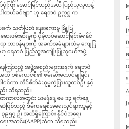
်ပုံကြီး အောင်မြင်သည်အထိ ပြည်သူလူထုနဲ့
M
ါတယ်ခင်ဗျာ” ဟု ရေဘဝဲ ဥက္ကဋ္ဌ က
F
ိပ်စက် သတ်ဖြတ် နေစေကာမူ မြို့ပြ
J
းဖမ်းဆီးမှုကို ပိုမိုလုပ်ဆောင်ခြင်းခံရနိုင်
D
ိုင်ရာ တာဝန်များကို အခက်အခဲများထဲမှ ကျေ​ြ
ု ရေဘဝဲ ပြည်သူ့အကျိုးပြုလူငယ်အဖွဲ့
N
ာင်နေကြသည့် အဖွဲ့အစည်းများအနက် ရေဘဝဲ
O
ဦးအထိ စစ်ကောင်စီ၏ ဖမ်းဆီးထောင်ချခြင်း
S
ဝင်ကာ လိင်စိတ်ခံယူမှုကွဲပြားသူတစ်ဦး နှင့်
းလည်း သိရသည်။
A
စ်တာကာလအတွင်း ယမန်နေ့ မေ ၁၃ ရက်နေ့
J
ဆဲဖြစ်သည့် ဒီမိုကရေစီအရေးလုပ်ရှားသူနှင့်
၉၅၇ ဦး အထိရှိကြောင်း နိုင်ငံအရေး
J
ာက်ရေးအသင်း(AAPP)ထံက သိရသည်။
M