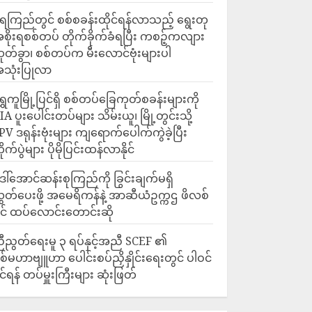
ေကြည်တွင် စစ်စခန်းထိုင်ရန်လာသည့် ရွေးတု
စိုးရစစ်တပ် တိုက်ခိုက်ခံရပြီး ကစဉ့်ကလျား
ုတ်ခွာ၊ စစ်တပ်က မီးလောင်ဗုံးများပါ
သုံးပြုလာ
ရွှေကူမြို့ပြင်ရှိ စစ်တပ်ခြေကုတ်စခန်းများကို
IA ပူးပေါင်းတပ်များ သိမ်းယူ၊ မြို့တွင်းသို့
PV ဒရုန်းဗုံးများ ကျရောက်ပေါက်ကွဲခဲ့ပြီး
ိုက်ပွဲများ ပိုမိုပြင်းထန်လာနိုင်
ေါ်အောင်ဆန်းစုကြည်ကို ခြွင်းချက်မရှိ
ွှတ်ပေးဖို့ အမေရိကန်နဲ့ အာဆီယံဥက္ကဌ ဖိလစ်
ိုင် ထပ်လောင်းတောင်းဆို
ီညွတ်ရေးမူ ၃ ရပ်နှင့်အညီ SCEF ၏
စ်မဟာဗျူဟာ ပေါင်းစပ်ညှိနှိုင်းရေးတွင် ပါဝင်
ိုင်ရန် တပ်မှူးကြီးများ ဆုံးဖြတ်