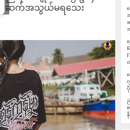
 အဆက်အသွယ်မရသေး
ရ
အ
ဆ
အ
‎
K
F
တ
ဒ
လ
ပ
ည
စ
န