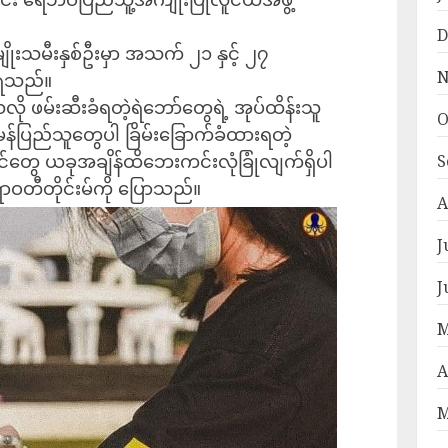
D
ိုးသမီးနှစ်ဦးမှာ အသက် ၂၁ နှင့် ၂၇
N
သိရသည်။
ဖမ်းဆီးခံရတဲ့ရဲဘော်တွေရဲ့ အုပ်ထိန်းသူ
O
သာမန်ပြည်သူတွေပါ ခြိမ်းခြောက်ခံထားရတဲ့
်တွေ ယခုအချိန်ထိဘေးကင်းလုံခြုံလျက်ရှိပါ
S
ဝတီတိုင်းမ်ကို ပြောသည်။
A
J
J
M
A
M