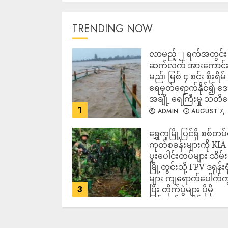
TRENDING NOW
လာမည့် ၂ ရက်အတွင်း မ
ဆက်လက် အားကောင်
မည်၊ မြစ် ၄ စင်း စိုးရိမ်
ရေမှတ်ရောက်နိုင်၍ 
အချို့ ရေကြီးမှု သတိ
1
ADMIN
AUGUST 7,
2026
‎ရွှေကူမြို့ပြင်ရှိ စစ်တပ
ကုတ်စခန်းများကို KIA
ပူးပေါင်းတပ်များ သိမ်း
မြို့တွင်းသို့ FPV ဒရုန်းဗု
များ ကျရောက်ပေါက်ကွဲ
3
ပြီး တိုက်ပွဲများ ပိုမို
ပြင်းထန်လာနိုင်
ADMIN
AUGUST 7,
2026