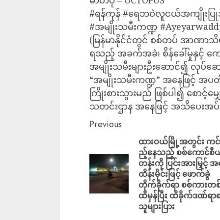
#ရန်ကုန် #ရေဘဝဲလူငယ်အကျိုးပြုအ
#အမျိုးသမီးကဏ္ဍ #Ayeyarwad
(မြန်မာနိုင်ငံတွင် စစ်တပ် အာဏာသိမ
ရသည့် အခက်အခဲ၊ စိန်ခေါ်မှုနှင့်
အမျိုးသမီးများဦးဆောင်၍ လုပ်ဆ
“အမျိုးသမီးကဏ္ဍ” အနေဖြင့် အပတ်စ
ကြိုးစားသွားမည် ဖြစ်ပါ၍ စောင့်မျှော
သတင်းဌာန အနေဖြင့် အသိပေးအပ
Previous
ထားဝယ်မြို့အတွင်း ကင
ည့်နေသည့် စစ်ကောင်စီ
တန်းကို ပြင်းအားမြှင့် 
ထိန်းမိုင်းဖြင့် ဖောက်ခွဲ
တိုက်ခိုက်ရာ စစ်ကားတစ်
ထိမှန်ပြီး ထိခိုက်ဒဏ်ရာ
သူများပြား