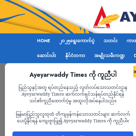
HOME
၂၀၂၅ရွေးကောက်ပွဲ
သတင်း
ကာတွ
ဆောင်းပါး
နိုင်ငံတကာ
အမျိုးသမီးကဏ္ဍ
Ayeyarwaddy Times ကို ကူညီပါ
Home
စစ်ကောင်စီ၏ ရိုက်နှက်ဖမ်းဆီးခြင်းခံရ
ပြည်သူနှင့်အတူ ရပ်တည်နေသည့် လွတ်လပ်သောသတင်းဌာန
Ayeyarwaddy Times ဆက်လက်ရှင်သန်ရပ်တည်နိုင်ရန်
သင်၏ကူညီထောက်ပံ့မှု အထူးလိုအပ်နေပါသည်။
သတင်း
အမျိုးသမီးကဏ္ဍ
မြန်မာပြည်သူလူထုထံ တိကျမှန်ကန်သောသတင်းများ ဆက်လက်
စစ်ကောင်စီ၏ ရိုက်နှ
ပေးပို့နိုင်ရန် ကျေးဇူးပြု၍ Ayeyarwaddy Times ကို ကူညီပါ။
ရေဘဝဲလူငယ်အဖွဲ့အစည