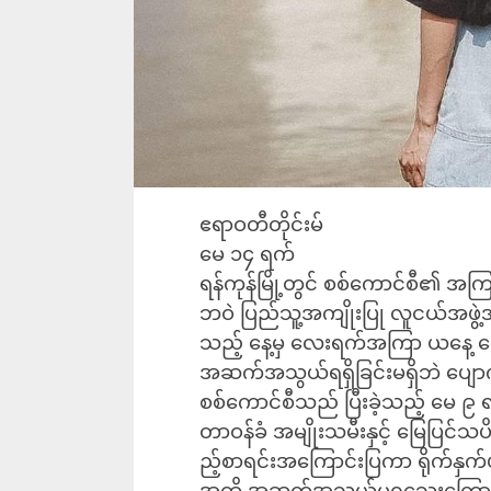
ဧရာဝတီတိုင်းမ်
မေ ၁၄ ရက်
ရန်ကုန်မြို့တွင် စစ်ကောင်စီ၏ အကြမ
ဘဝဲ ပြည်သူ့အကျိုးပြု လူငယ်အဖွဲ့အစ
သည့် နေ့မှ လေးရက်အကြာ ယနေ့ မေ
အဆက်အသွယ်ရရှိခြင်းမရှိဘဲ ပျော
စစ်ကောင်စီသည် ပြီးခဲ့သည့် မေ ၉
တာဝန်ခံ အမျိုးသမီးနှင့် မြေပြင်သပိ
ည့်စာရင်းအကြောင်းပြကာ ရိုက်နှက်ဖ
အထိ အဆက်အသွယ်မရသေးကြောင်း ရ