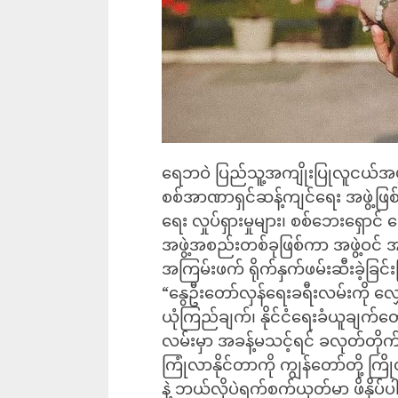
ရေဘဝဲ ပြည်သူ့အကျိုးပြုလူငယ်အဖွ
စစ်အာဏာရှင်ဆန့်ကျင်ရေး အဖွဲ့ဖြစ်
ရေး လှုပ်ရှားမှုများ၊ စစ်ဘေးရှောင
အဖွဲ့အစည်းတစ်ခုဖြစ်ကာ အဖွဲ့ဝင် အမ
အကြမ်းဖက် ရိုက်နှက်ဖမ်းဆီးခဲ့ခြင
“နွေဦးတော်လှန်ရေးခရီးလမ်းကို လ
ယုံကြည်ချက်၊ နိုင်ငံရေးခံယူချက်တွ
လမ်းမှာ အခန့်မသင့်ရင် ခလုတ်တိုက
ကြုံလာနိုင်တာကို ကျွန်တော်တို့
နဲ့ ဘယ်လိုပဲရက်စက်ယုတ်မာ ဖိနှိပ်