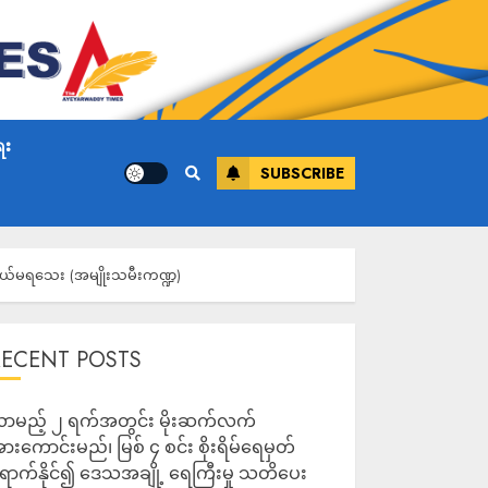
ေး
SUBSCRIBE
ွယ်မရသေး (အမျိုးသမီးကဏ္ဍ)
RECENT POSTS
ာမည့် ၂ ရက်အတွင်း မိုးဆက်လက်
ားကောင်းမည်၊ မြစ် ၄ စင်း စိုးရိမ်ရေမှတ်
ောက်နိုင်၍ ဒေသအချို့ ရေကြီးမှု သတိပေး