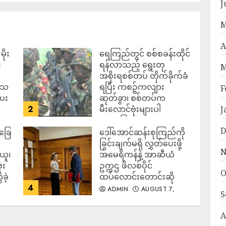
J
M
A
ိုး
ရေကြည်တွင် စစ်စခန်းထိုင်
း
ရန်လာသည့် ရွေးတု
M
အစိုးရစစ်တပ် တိုက်ခိုက်ခံ
ဒေသ
ရပြီး ကစဉ့်ကလျား
F
ပေး
ဆုတ်ခွာ၊ စစ်တပ်က
2
မီးလောင်ဗုံးများပါ
J
အသုံးပြုလာ
D
်ခြေ
ဒေါ်အောင်ဆန်းစုကြည်ကို
ADMIN
AUGUST 7,
2026
ခြွင်းချက်မရှိ လွှတ်ပေးဖို့
N
ယူ၊
အမေရိကန်နဲ့ အာဆီယံ
ံး
ဥက္ကဌ ဖိလစ်ပိုင်
O
ခဲ့
ထပ်လောင်းတောင်းဆို
4
ADMIN
AUGUST 7,
S
2026
A