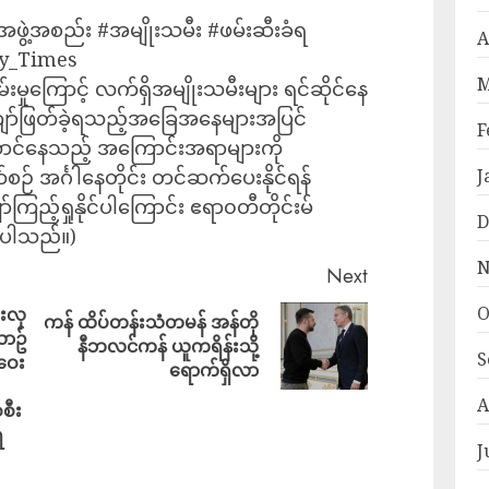
ဖွဲ့အစည်း #အမျိုးသမီး #ဖမ်းဆီးခံရ
A
dy_Times
M
်းမှုကြောင့် လက်ရှိအမျိုးသမီးများ ရင်ဆိုင်နေ
 ကျော်ဖြတ်ခဲ့ရသည့်အခြေအနေများအပြင်
F
ောင်နေသည့် အကြောင်းအရာများကို
ဉ် အင်္ဂါနေတိုင်း တင်ဆက်ပေးနိုင်ရန်
J
်ကြည့်ရှုနိုင်ပါကြောင်း ဧရာ၀တီတိုင်းမ်
D
်ပါသည်။)
N
Next
O
်းလှ
ကန် ထိပ်တန်းသံတမန် အန်တို
ယာဥ်
နီဘလင်ကန် ယူကရိန်းသို့
S
အဝေး
ရောက်ရှိလာ
A
စီး
ရ
J