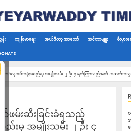
န်း
ကျန်းမာရေး
အယ်ဒီတာ့ အာဘော်
အင်တာဗျူး
စီးပွားရ
DONATE
×
သည့် ရေဘဝဲလူငယ်အဖွဲ့အစည်းမှ အမျိုးသမီး ၂ ဦး ၄ ရက်ကြာသည်အထိ အဆက်အသ
က်ဖမ်းဆီးခြင်းခံရသည့်
လ
အ
်းမှ အမျိုးသမီး ၂ ဦး ၄
ရ