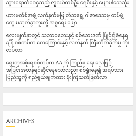
သွားရောက်ဝေငှသည့် လူငယ်တစ်ဦး ရေစီးနှင့် မျောပါသေဆုံး
ဟားမတ်စ်အဖွဲ့ လက်နက်မဖြုတ်သရွေ့ ဂါဇာဒေသမှ တပ်ဖွဲ့
တွေ မဆုတ်ခွာဘူးလို့ အစ္စရေး ပြော
‎လေးမျက်နှာတွင် သဘာဝဘေးနှင့် စစ်ဘေးဒဏ် ပြိုင်၍ခံနေရ
ချိန် စစ်တပ်က လေကြောင်းနှင့် လက်နက် ကြီးတိုက်ခိုက်မှု တိုး
လုပ်လာ
ရွေးတုအစိုးရစစ်တပ်က AA ကို ကြည်း၊ ရေ၊ လေဖြင့်
အပြင်းအထန်ရင်ဆိုင်နေသော်လည်း စစ်ရှုံးနေ၍ အရပ်သား
ပြည်သူကို ရည်ရွယ်ချက်ထား ဗုံးကြဲသတ်ဖြတ်လာ
ARCHIVES