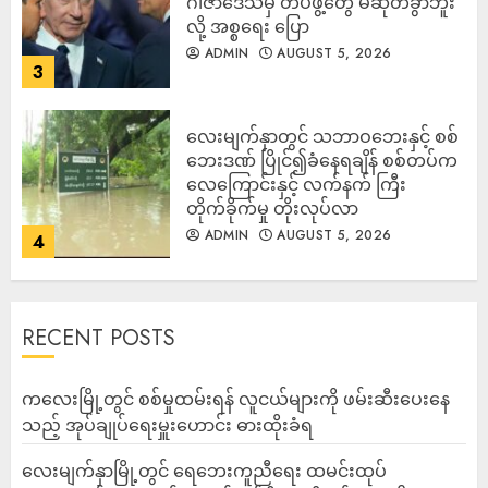
ဂါဇာဒေသမှ တပ်ဖွဲ့တွေ မဆုတ်ခွာဘူး
လို့ အစ္စရေး ပြော
ADMIN
AUGUST 5, 2026
3
‎လေးမျက်နှာတွင် သဘာဝဘေးနှင့် စစ်
ဘေးဒဏ် ပြိုင်၍ခံနေရချိန် စစ်တပ်က
လေကြောင်းနှင့် လက်နက် ကြီး
တိုက်ခိုက်မှု တိုးလုပ်လာ
ADMIN
AUGUST 5, 2026
4
RECENT POSTS
ကလေးမြို့တွင် စစ်မှုထမ်းရန် လူငယ်များကို ဖမ်းဆီးပေးနေ
သည့် အုပ်ချုပ်ရေးမှူးဟောင်း ဓားထိုးခံရ
လေးမျက်နှာမြို့တွင် ရေဘေးကူညီရေး ထမင်းထုပ်