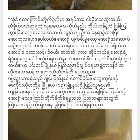
“အဲ့ဒီ လေကြောင်းတိုက်ခိုက်မှာ အရပ်သား ငါးဦးသေဆုံးတယ်။
ထိခိုက်ဒဏ်ရာရတဲ့ လူနာတွေက ကိုယ်နည်း ကိုယ်ဟန်နဲ့ဘဲ ပြန်ကြ
သွားပြီးတော့ လောလောဆယ် လူနာ ၁၂ ဦးကို နေရာခွဲထားပြီး
ဆေးကုသပေးနေပါတယ်။ ဆေးရုံ ပျက်စီးမှုတော့ ဆေးရုံအဆောက်
အဦး၊ ကုတင်၊ မပါသေးဘဲ ဆေးရုံအောက်ဘက် သိုလှောင်ရုံထဲက
ဆေးဝါး၊ စတားလင့်၊ ဒီဇယ်၊ ဓာတ်ဆီ၊ ကား၊ ဆိုင်ကယ်နဲ့ ဆေးရုံရဲ့
ရံပုံငွေတွေ ပေါင်းလိုက်ရင် သိန်း သုံးထောင်နီးပါး ပျက်စီးဆုံးရှုံးသွား
တယ်။”ဟု မင်းတပ်မြို့နယ် ပြည်သူ့အုပ်ချုပ်ရေးအဖွဲ့တာဝန်ခံ ဆ
လိုင်းယောမာန်က ဧရာဝတီတိုင်းမ်ကို ပြောသည်။
ဝမ္မသူးဆေးရုံသည် ချင်းပြည်နယ် တောင်ပိုင်း၊မကွေးတိုင်းနှင့်
စစ်ကိုင်းတိုင်းတို့မှ မြို့နယ် (၁၃) မြို့နယ်ရှိ ပြည်သူများ၏
ကျန်းမာရေးကို အဓိက ဆေးကုသနေသည့် ဆေးရုံဖြစ်ကြောင်းနှင့်
ဆေးရုံ လေကြောင်းတိုက်ခိုက်ခံရမှုသည် ပြည်သူများအတွက်
ကြီးမားသည့် ဆုံးရှုံးနစ်နာမူဖြစ်ကြောင်း သိရှိရသည်။