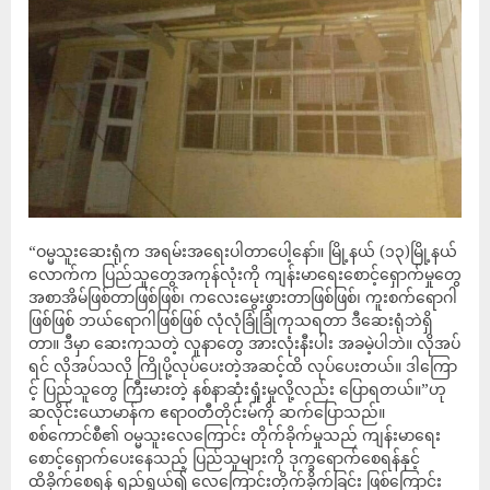
“ဝမ္မသူးဆေးရုံက အရမ်းအရေးပါတာပေါ့နော်။ မြို့နယ် (၁၃)မြို့နယ်
လောက်က ပြည်သူတွေအကုန်လုံးကို ကျန်းမာရေးစောင့်ရှောက်မှုတွေ
အစာအိမ်ဖြစ်တာဖြစ်ဖြစ်၊ ကလေးမွေးဖွားတာဖြစ်ဖြစ်၊ ကူးစက်ရောဂါ
ဖြစ်ဖြစ် ဘယ်ရောဂါဖြစ်ဖြစ် လုံလုံခြုံခြုံကုသရတာ ဒီဆေးရုံဘဲရှိ
တာ။ ဒီမှာ ဆေးကုသတဲ့ လူနာတွေ အားလုံးနီးပါး အခမဲ့ပါဘဲ။ လိုအပ်
ရင် လိုအပ်သလို ကြိုပို့လုပ်ပေးတဲ့အဆင့်ထိ လုပ်ပေးတယ်။ ဒါကြော
င့် ပြည်သူတွေ ကြီးမားတဲ့ နစ်နာဆုံးရှုံးမှုလို့လည်း ပြောရတယ်။”ဟု
ဆလိုင်းယောမာန်က ဧရာဝတီတိုင်းမ်ကို ဆက်ပြောသည်။
စစ်ကောင်စီ၏ ဝမ္မသူးလေကြောင်း တိုက်ခိုက်မှုသည် ကျန်းမာရေး
စောင့်ရှောက်ပေးနေသည့် ပြည်သူများကို ဒုက္ခရောက်စေရန်နှင့်
ထိခိုက်စေရန် ရည်ရွယ်၍ လေကြောင်းတိုက်ခိုက်ခြင်း ဖြစ်ကြောင်း