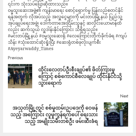
၎င်းက သုံးသပ်ပြောဆိုထားသည်။
ဝမ္မသူးဆေးအဖွဲ့၏ ကျန်းမာရေး စောင့်ရှောက်မှု ပြန်လည်စတင်နိုင်
ရန်အတွက် လိုအပ်သည့် အလှူငွေများကို မင်းတပ်မြို့နယ် ပြည်သူ့
အုပ်ချုပ်ရေးအဖွဲ့၊ ဒေါက်တာအေးငြိမ်းသူနှင့် ဆလိုင်းယောမာန်ထံ
လည်း ဆက်သွယ် လှူဒါန်းနိုင်ကြောင်း သိရှိရသည်။
#မင်းတပ်မြို့နယ် #ဝမ္မသူးဆေးရုံ #လေကြောင်းတိုက်ခိုက်ခံရ #ကျပ်
သိန်း #သုံးထောင်ဆုံးရှုံးပြီး #ဆေးရုံတစ်ခုလုံးပျက်စီး
#Ayeyarwaddy_Times
Previous
ထိုင်းလေတပ်ဦးစီးချုပ်၏ ဖိတ်ကြားမှု
ကြောင့် စစ်ကောင်စီလေချုပ် ထိုင်းနိုင်ငံသို့
သွားရောက်
Next
အသုတ်မြို့တွင် စစ်မှုထမ်းဥပဒေကို ဝေဖန်
သည့် အကြောင်း လူမှုကွန်ရက်ပေါ် ရေးသား
သည့် အမျိုးသမီးတစ်ဦး ဖမ်းဆီးခံရ