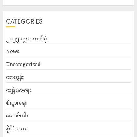
CATEGORIES
၂၀၂၅ရွေးကောက်ပွဲ
News
Uncategorized
ကာတွန်း
ကျန်းမာရေး
စီးပွားရေး
ဆောင်းပါး
နိုင်ငံတကာ