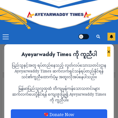
×
Ayeyarwaddy Times ကို ကူညီပါ
Home
ဝမ္မသူးဆေးရုံ လေကြောင်းတိုက်ခိုက်ခံရမှုတွင် ကျပ်သိန်း သုံးထောင်
ပြည်သူနှင့်အတူ ရပ်တည်နေသည့် လွတ်လပ်သောသတင်းဌာန
နီးပါး ဆုံးရှုံးပြီး ဆေးရုံတစ်ခုလုံးပျက်စီး
Ayeyarwaddy Times ဆက်လက်ရှင်သန်ရပ်တည်နိုင်ရန်
သင်၏ကူညီထောက်ပံ့မှု အထူးလိုအပ်နေပါသည်။
သတင်း
မြန်မာပြည်သူလူထုထံ တိကျမှန်ကန်သောသတင်းများ
ဝမ္မသူးဆေးရုံ လေကြောင်းတိုက်ခိုက်ခံရမှုတွင်
ဆက်လက်ပေးပို့နိုင်ရန် ကျေးဇူးပြု၍ Ayeyarwaddy Times
ကို ကူညီပါ။
ကျပ်သိန်း သုံးထောင်နီးပါး ဆုံးရှုံးပြီး ဆေးရုံ
တစ်ခုလုံးပျက်စီး
Donate Now