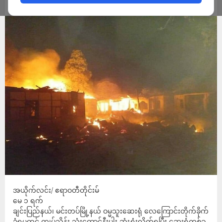
ADMIN
MAY 2, 2024
အယိုက်လင်း/ ဧရာဝတီတိုင်းမ်
မေ ၁ ရက်
ချင်းပြည်နယ်၊ မင်းတပ်မြို့နယ် ဝမ္မသူးဆေးရုံ လေကြောင်းတိုက်ခိုက်
ခံရမှုတွင် ကျပ်သိန်း သုံးထောင်နီးပါး ဆုံးရှုံးလိုက်ရပြီး ဆေးရုံတစ်ခု