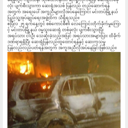
လုံး ပျက်စီးသွားကာ ဆေးရုံအသစ် ပြန်လည် တည်ဆောက်ရန်
အတွက် အရေးပေါ် အကူညီများလိုအပ်နေကြောင်း မင်းတပ်မြို့နယ်
ပြည်သူ့အုပ်ချုပ်ရေးအဖွဲ့ထံက သိရှိရသည်။
ဧပြီလ ၂၅ ရက်နေ့တွင် စစ်ကောင်စီ၏ လေကြောင်းတိုက်ခိုက်မှုကြော
င့် မင်းတပ်မြို့နယ် ဝမ္မသူးဆေးရုံ တစ်ခုလုံး ပျက်စီးသွားပြီး
အရပ်သား ငါးဦး သေဆုံးခဲ့သည့်အပြင် အရပ်သားအများပြား ထိခိုက်
ဒဏ်ရာရရှိပြီး ဆေးရုံပြန်လည်ထူထောင်ရန်နှင့် ဆေးကုသမှု
ပြန်လည်လည်ပတ်ရန်အတွက် အကူအညီလိုအပ်နေခြင်းဖြစ်သည်။