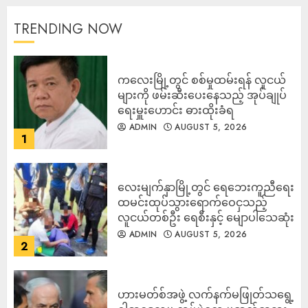
TRENDING NOW
ကလေးမြို့တွင် စစ်မှုထမ်းရန် လူငယ်
များကို ဖမ်းဆီးပေးနေသည့် အုပ်ချုပ်
ရေးမှူးဟောင်း ဓားထိုးခံရ
ADMIN
AUGUST 5, 2026
1
လေးမျက်နှာမြို့တွင် ရေဘေးကူညီရေး
ထမင်းထုပ်သွားရောက်ဝေငှသည့်
လူငယ်တစ်ဦး ရေစီးနှင့် မျောပါသေဆုံး
ADMIN
AUGUST 5, 2026
2
ဟားမတ်စ်အဖွဲ့ လက်နက်မဖြုတ်သရွေ့