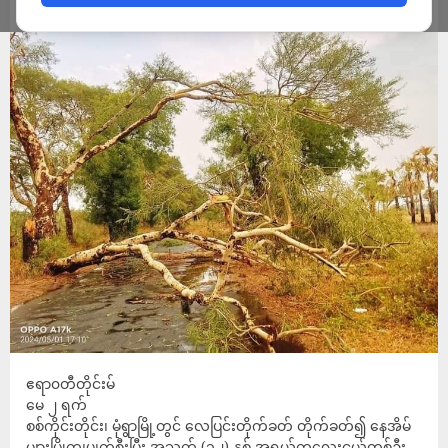
ADMIN
MAY 2, 2024
ဧရာ၀တီတိုင်းမ်
မေ ၂ ရက်
စစ်ကိုင်းတိုင်း၊ မုံရွာမြို့တွင် လေပြင်းတိုက်ခတ် တိုက်ခတ်၍ နေအိမ်
များပြိုကျပျက်စီးပြီး အသက် (၁၂) နှစ် အရွယ်ကလေးငယ်တစ်ဦး