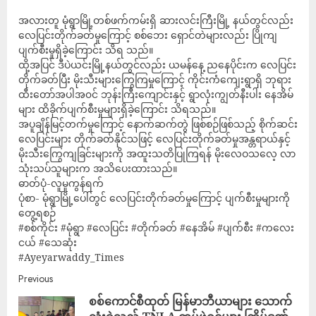
အလားတူ မုံရွာမြို့တစ်ဖက်ကမ်းရှိ ဆားလင်းကြီးမြို့ နယ်တွင်လည်း
လေပြင်းတိုက်ခတ်မှုကြောင့် စစ်ဘေး ရှောင်တဲများလည်း ပြိုကျ
ပျက်စီးမှုရှိခဲ့ကြောင်း သိရ သည်။
ထို့အပြင် ဒီပဲယင်းမြို့နယ်တွင်လည်း ယမန်နေ့ ညနေပိုင်းက လေပြင်း
တိုက်ခတ်ပြီး မိုးသီးများကြွေကြမှုကြောင့် ကိုင်းကံကျေးရွာရှိ ဘုရား
ထီးတော်အပါအ၀င် ဘုန်းကြီးကျောင်းနှင့် ရွာလုံးကျွတ်နီးပါး နေအိမ်
များ ထိခိုက်ပျက်စီးမှုများရှိခဲ့ကြောင်း သိရသည်။
အပူချိန်မြင့်တက်မှုကြောင့် နောက်ဆက်တွဲ ဖြစ်စဉ်ဖြစ်သည့် စိုက်ဆင်း
လေပြင်းများ တိုက်ခတ်နိုင်သဖြင့် လေပြင်းတိုက်ခတ်မှုအန္တရာယ်နှင့်
မိုးသီးကြွေကျခြင်းများကို အထူးသတိပြုကြရန် မိုးလေဝသလေ့ လာ
သုံးသပ်သူများက အသိပေးထားသည်။
ဓာတ်ပုံ-လူမှုကွန်ရက်
ပုံစာ- မုံရွာမြို့ပေါ်တွင် လေပြင်းတိုက်ခတ်မှုကြောင့် ပျက်စီးမှုများကို
တွေ့ရစဉ်
#စစ်ကိုင်း #မုံရွာ #လေပြင်း #တိုက်ခတ် #နေအိမ် #ပျက်စီး #ကလေး
ငယ် #သေဆုံး
#Ayeyarwaddy_Times
Previous
စစ်ကောင်စီထုတ် မြန်မာဘီယာများ သောက်