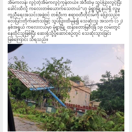
အိမ်ကလန်၊ လွင့်တဲ့အိမ်ကလွင့်ကုန်တယ်။ အဲဒီထဲမှ သွပ်ပြားလွင့်ပြီး
ခေါင်းထိလို့ ကလေးတစ်ယောက်သေတယ်”ဟု မုံရွာမြို့နယ်ရှိ လူမှု
ကူညီရေးအသင်းအဖွဲ့၀င် တစ်ဦးက ဧရာ၀တီတိုင်းမ်ကို ပြောသည်။
လေပြင်းတိုက်ခတ်သဖြင့် သွပ်ပြားထိမှန်၍ သေဆုံးသူ အသက် (၁၂)
နှစ်အရွယ် ကလေးငယ်မှာ မုံရွာမြို့ ထန်းတောမြဇီးခြံ ၁၉ လမ်းတွင်
နေထိုင်သူဖြစ်ပြီး ဆေးရုံသို့ပို့ဆောင်စဉ်တွင် သေဆုံးသွားခြင်း
ဖြစ်ကြောင်း သိရသည်။