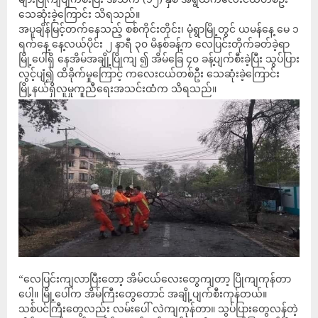
သေဆုံးခဲ့ကြောင်း သိရသည်။
အပူချိန်မြင့်တက်နေသည့် စစ်ကိုင်းတိုင်း၊ မုံရွာမြို့တွင် ယမန်နေ့ မေ ၁
ရက်နေ့ နေ့လယ်ပိုင်း ၂ နာရီ ၃၀ မိနစ်ခန့်က လေပြင်းတိုက်ခတ်ခဲ့ရာ
မြို့ပေါ်ရှိ နေအိမ်အချို့ပြိုကျ ၍ အိမ်ခြေ ၄၀ ခန့်ပျက်စီးခဲ့ပြီး သွပ်ပြား
လွင့်ပျံ၍ ထိခိုက်မှုကြောင့် ကလေးငယ်တစ်ဦး သေဆုံးခဲ့ကြောင်း
မြို့နယ်ရှိလူမှုကူညီရေးအသင်းထံက သိရသည်။
“လေပြင်းကျလာပြီးတော့ အိမ်ငယ်လေးတွေကျတာ့ ပြိုကျကုန်တာ
ပေါ့။ မြို့ပေါ်က အိမ်ကြီးတွေတောင် အချို့ပျက်စီးကုန်တယ်။
သစ်ပင်ကြီးတွေလည်း လမ်းပေါ် လဲကျကုန်တာ။ သွပ်ပြားတွေလန်တဲ့