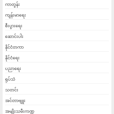
ကာတွန်း
ကျန်းမာရေး
စီးပွားရေး
ဆောင်းပါး
နိုင်ငံတကာ
နိုင်ငံရေး
ပညာရေး
ရုပ်သံ
သတင်း
အင်တာဗျူး
အမျိုးသမီးကဏ္ဍ