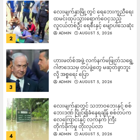
လေးမျက်နှာမြို့တွင် ရေဘေးကူညီရေး
ထမင်းထုပ်သွားရောက်ဝေငှသည့်
လူငယ်တစ်ဦး ရေစီးနှင့် မျောပါသေဆုံး
ADMIN
AUGUST 5, 2026
2
ဟားမတ်စ်အဖွဲ့ လက်နက်မဖြုတ်သရွေ့
ဂါဇာဒေသမှ တပ်ဖွဲ့တွေ မဆုတ်ခွာဘူး
လို့ အစ္စရေး ပြော
ADMIN
AUGUST 5, 2026
3
‎လေးမျက်နှာတွင် သဘာဝဘေးနှင့် စစ်
ဘေးဒဏ် ပြိုင်၍ခံနေရချိန် စစ်တပ်က
လေကြောင်းနှင့် လက်နက် ကြီး
တိုက်ခိုက်မှု တိုးလုပ်လာ
ADMIN
AUGUST 5, 2026
4