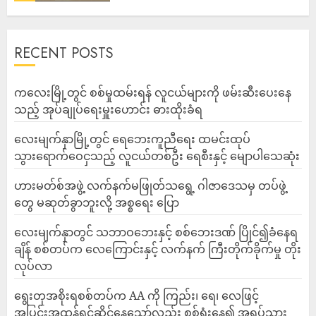
RECENT POSTS
ကလေးမြို့တွင် စစ်မှုထမ်းရန် လူငယ်များကို ဖမ်းဆီးပေးနေ
သည့် အုပ်ချုပ်ရေးမှူးဟောင်း ဓားထိုးခံရ
လေးမျက်နှာမြို့တွင် ရေဘေးကူညီရေး ထမင်းထုပ်
သွားရောက်ဝေငှသည့် လူငယ်တစ်ဦး ရေစီးနှင့် မျောပါသေဆုံး
ဟားမတ်စ်အဖွဲ့ လက်နက်မဖြုတ်သရွေ့ ဂါဇာဒေသမှ တပ်ဖွဲ့
တွေ မဆုတ်ခွာဘူးလို့ အစ္စရေး ပြော
‎လေးမျက်နှာတွင် သဘာဝဘေးနှင့် စစ်ဘေးဒဏ် ပြိုင်၍ခံနေရ
ချိန် စစ်တပ်က လေကြောင်းနှင့် လက်နက် ကြီးတိုက်ခိုက်မှု တိုး
လုပ်လာ
ရွေးတုအစိုးရစစ်တပ်က AA ကို ကြည်း၊ ရေ၊ လေဖြင့်
အပြင်းအထန်ရင်ဆိုင်နေသော်လည်း စစ်ရှုံးနေ၍ အရပ်သား