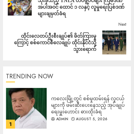
သုံးခဲ့သည့် TNLA တပ်ဖွဲ့ဝင်များ ကြိမ်ဒဏ်
အပါအ၀င် ထောင် ၁ လနှင့် လူမှုရေးပြစ်ဒဏ်
များချမှတ်ခံရ
Next
ထိုင်းလေတပ်ဦးစီးချုပ်၏ ဖိတ်ကြားမှု
ကြောင့် စစ်ကောင်စီလေချုပ် ထိုင်းနိုင်ငံသို့
သွားရောက်
TRENDING NOW
ကလေးမြို့တွင် စစ်မှုထမ်းရန် လူငယ်
များကို ဖမ်းဆီးပေးနေသည့် အုပ်ချုပ်
ရေးမှူးဟောင်း ဓားထိုးခံရ
ADMIN
AUGUST 5, 2026
1