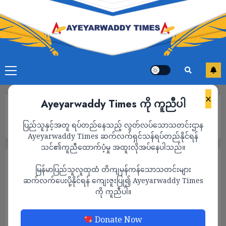
×
Ayeyarwaddy Times ကို ကူညီပါ
Home
မုံရွာမြို့ပေါ်တွင် လေပြင်းတိုက်ခိုက်မှုကြောင့် အသက် ‌၁၂ နှစ်အရွယ်
ပြည်သူနှင့်အတူ ရပ်တည်နေသည့် လွတ်လပ်သောသတင်းဌာန
ကလေး ၁ ဦး သေဆုံးပြီး အိမ်ခြေ ၄၀ ကျော်ပျက်စီး
Ayeyarwaddy Times ဆက်လက်ရှင်သန်ရပ်တည်နိုင်ရန်
သင်၏ကူညီထောက်ပံ့မှု အထူးလိုအပ်နေပါသည်။
သတင်း
မြန်မာပြည်သူလူထုထံ တိကျမှန်ကန်သောသတင်းများ
မုံရွာမြို့ပေါ်တွင် လေပြင်းတိုက်ခိုက်မှုကြောင့်
ဆက်လက်ပေးပို့နိုင်ရန် ကျေးဇူးပြု၍ Ayeyarwaddy Times
ကို ကူညီပါ။
အသက် ‌၁၂ နှစ်အရွယ် ကလေး ၁ ဦး သေဆုံး
ပြီး အိမ်ခြေ ၄၀ ကျော်ပျက်စီး
Donate Now