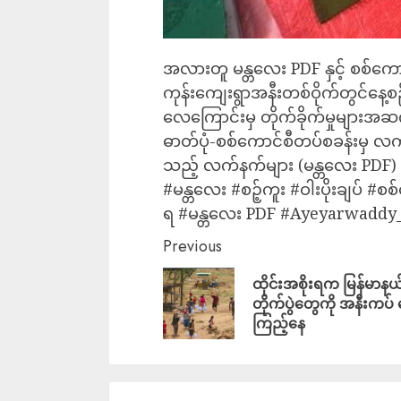
အလားတူ မန္တလေး PDF နှင့် စစ်ကော
ကုန်းကျေးရွာအနီးတစ်ဝိုက်တွင်နေ့စဉ
လေကြောင်းမှ တိုက်ခိုက်မှုများအ
ဓာတ်ပုံ-စစ်ကောင်စီတပ်စခန်းမှ လက်
သည့် လက်နက်များ (မန္တလေး PDF)
#မန္တလေး #စဉ့်ကူး #ဝါးပိုးချပ် 
ရ #မန္တလေး PDF #Ayeyarwaddy
Previous
ထိုင်းအစိုးရက မြန်မာနယ
တိုက်ပွဲတွေကို အနီးကပ် စ
ကြည့်နေ