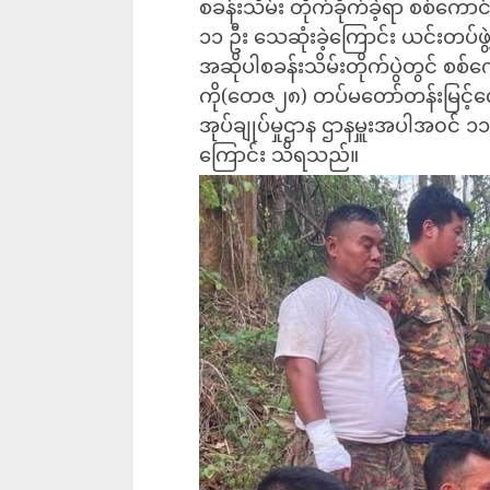
စခန်းသိမ်း တိုက်ခိုက်ခဲ့ရာ စစ်ကော
၁၁ ဦး သေဆုံးခဲ့ကြောင်း ယင်းတပ်ဖွ
အဆိုပါစခန်းသိမ်းတိုက်ပွဲတွင် စစ်က
ကို(တေဇ၂၈) တပ်မတော်တန်းမြင့်
အုပ်ချုပ်မှုဌာန ဌာနမှူးအပါအ၀င် ၁
ကြောင်း သိရသည်။