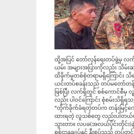
ထို့အပြင် တော်လှန်ရေးတပ်ဖွဲ့မှ 
ယမ်း အများအပြားကိုလည်း သိမ်းဆည်းရ
ထိခိုက်မှုတစ်စုံတရာမရှိကြောင်း 
ယင်းတပ်စခန်းသည် တပ်မတော်တန်းမ
ဖြစ်ပြီး လက်ရှိတွင် စစ်ကောင်စီ
လည်း ပါ၀င်ကြောင်း စုံစမ်းသိရှိရ
“တိုက်ခိုက်ခံရတဲ့တပ်က တန်းမြင
ထားရတဲ့ လူသစ်တွေ လည်းပါတယ်လို
သွားတာ။ လပခ(အလယ်ပိုင်းတိုင်း)နဲ
စစ်ဌာနချုပ်နှင့် နီးစပ်သည့် တပ်တွ