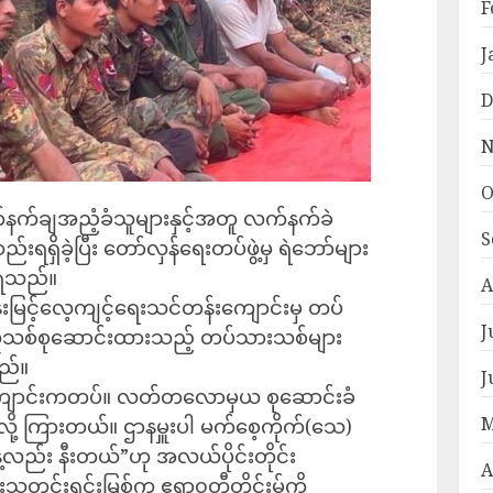
F
J
D
N
O
လက်နက်ချအညံ့ခံသူများနှင့်အတူ လက်နက်ခဲ
S
ရှိခဲ့ပြီး တော်လှန်ရေးတပ်ဖွဲ့မှ ရဲဘော်များ
သိရသည်။
A
ြင့်လေ့ကျင့်ရေးသင်တန်းကျောင်းမှ တပ်
J
မှ လူသစ်စုဆောင်းထားသည့် တပ်သားသစ်များ
သည်။
J
့်ကျောင်းကတပ်။ လတ်တလောမှယ စုဆောင်းခံ
M
့ ကြားတယ်။ ဌာနမှူးပါ မက်စေ့ကိုက်(သေ)
့လည်း နီးတယ်”ဟု အလယ်ပိုင်းတိုင်း
A
င်းသတင်းရင်းမြစ်က ဧရာ၀တီတိုင်းမ်ကို