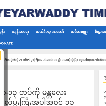
န်း
ကျန်းမာရေး
အယ်ဒီတာ့ အာဘော်
အင်တာဗျူး
စီးပွားရ
DONATE
×
ိုက်ခိုက်ခဲ့ရာ ဒုဗိုလ်မှူးကြီးအပါအ၀င် ၁၁ ဦးသေဆုံးခဲ့ပြီး လူသစ်စုဆောင်းခ
၁၃ တပ်ကို မန္တလေး
လ
အ
ဒုဗိုလ်မှူးကြီးအပါအ၀င် ၁၁
ရ