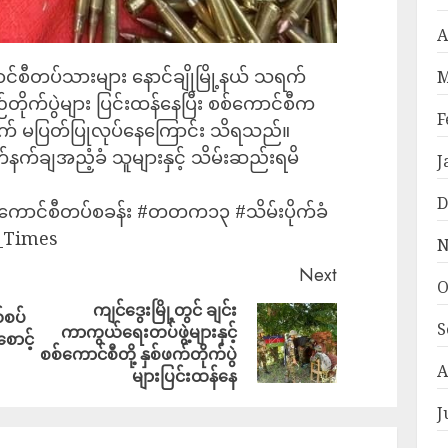
A
င်စီတပ်သားများ နောင်ချိုမြို့နယ် သရက်
M
်တိုက်ပွဲများ ပြင်းထန်နေပြီး စစ်ကောင်စီက
F
ဆက် မပြတ်ပြုလုပ်နေကြောင်း သိရသည်။
နက်ချအညံ့ခံ သူများနှင့် သိမ်းဆည်းရမိ
J
D
#စစ်ကောင်စီတပ်စခန်း #တတက၁၃ #သိမ်းပိုက်ခံ
_Times
N
Next
O
ကျင်ဒွေးမြို့တွင် ချင်း
်စပ်
S
ကာကွယ်ရေးတပ်ဖွဲ့များနှင့်
ောင့်
စစ်ကောင်စီတို့ နှစ်ဖက်တိုက်ပွဲ
A
များပြင်းထန်နေ
J