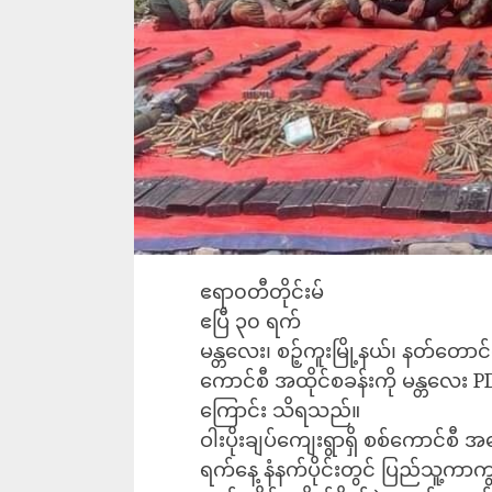
ဧရာ၀တီတိုင်းမ်
ဧပြီ ၃၀ ရက်
မန္တလေး၊ စဉ့်ကူးမြို့နယ်၊ နတ်တောင်က
ကောင်စီ အထိုင်စခန်းကို မန္တလေး PDF 
ကြောင်း သိရသည်။
ဝါးပိုးချပ်ကျေးရွာရှိ စစ်ကောင်စီ 
ရက်နေ့ နံနက်ပိုင်းတွင် ပြည်သူ့က