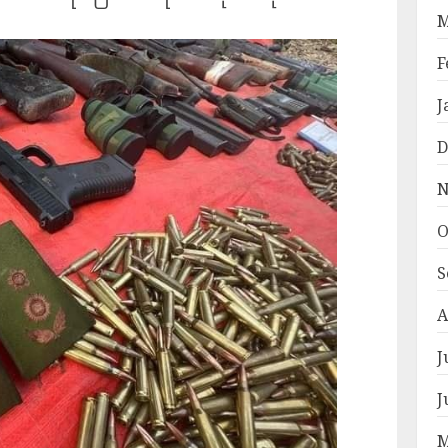
M
F
J
D
N
O
S
A
J
J
M