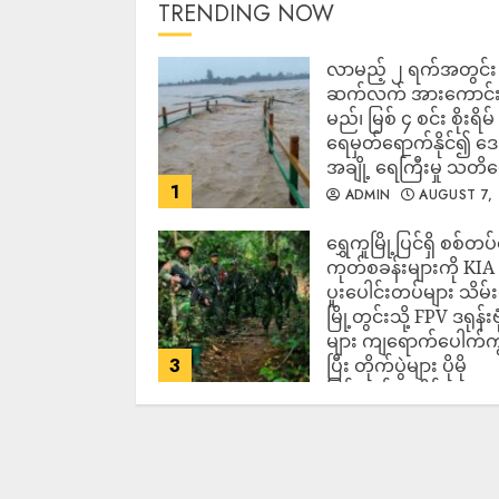
TRENDING NOW
လာမည့် ၂ ရက်အတွင်း မ
ဆက်လက် အားကောင်
မည်၊ မြစ် ၄ စင်း စိုးရိမ်
ရေမှတ်ရောက်နိုင်၍ 
အချို့ ရေကြီးမှု သတိ
1
ADMIN
AUGUST 7,
2026
‎ရွှေကူမြို့ပြင်ရှိ စစ်တပ
ကုတ်စခန်းများကို KIA
ပူးပေါင်းတပ်များ သိမ်း
မြို့တွင်းသို့ FPV ဒရုန်းဗု
များ ကျရောက်ပေါက်ကွဲ
3
ပြီး တိုက်ပွဲများ ပိုမို
ပြင်းထန်လာနိုင်
ADMIN
AUGUST 7,
2026