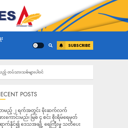
ေး
SUBSCRIBE
ံရသည့် တပ်သားသစ်များပါဝင်
RECENT POSTS
ာမည့် ၂ ရက်အတွင်း မိုးဆက်လက်
ားကောင်းမည်၊ မြစ် ၄ စင်း စိုးရိမ်ရေမှတ်
ောက်နိုင်၍ ဒေသအချို့ ရေကြီးမှု သတိပေး