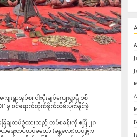
A
J
J
M
A
ျေးရွာအုပ်စု၊ ဝါးပိုးချပ်ကျေးရွာရှိ စစ်
မှ ၀င်ရောက်တိုက်ခိုက်သိမ်းပိုက်နိုင်ခဲ့
M
F
အခြေချတပ်စွဲထားသည့် တပ်စခန်းကို ဧပြီ ၂၈
ာကွယ်ရေးတပ်တပ်မတော် (မန္တလေး)တပ်ဖွဲ့က
J