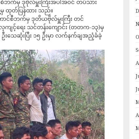
င်စီဘက်မှ ဒုဗိုလ်မှူးကြီးအပါအ၀င် တပ်သား
ဲ့မှ ထုတ်ပြန်ထား သည်။
D
ောင်စီဘက်မှ ဒုတိယဗိုလ်မှူးကြီး တင်
N
လေ့ကျင့်ရေး သင်တန်းကျောင်း (တတက-၁၃)မှ
၁ ဦးသေဆုံးပြီး ၁၅ ဦးမှာ လက်နက်ချအညံ့ခံခဲ့
O
S
A
J
J
M
A
M