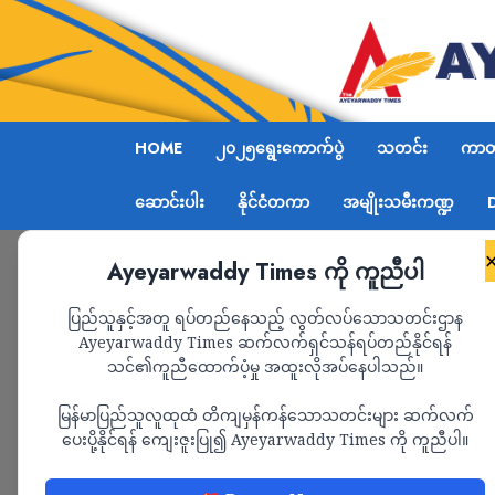
HOME
၂၀၂၅ရွေးကောက်ပွဲ
သတင်း
ကာတွ
ဆောင်းပါး
နိုင်ငံတကာ
အမျိုးသမီးကဏ္ဍ
Ayeyarwaddy Times ကို ကူညီပါ
Home
စစ်ကောင်စီ၏ တတက-၁၃ တပ်ကို မန္တလေး PDF တ
ပြည်သူနှင့်အတူ ရပ်တည်နေသည့် လွတ်လပ်သောသတင်းဌာန
Ayeyarwaddy Times ဆက်လက်ရှင်သန်ရပ်တည်နိုင်ရန်
သင်၏ကူညီထောက်ပံ့မှု အထူးလိုအပ်နေပါသည်။
သတင်း
မြန်မာပြည်သူလူထုထံ တိကျမှန်ကန်သောသတင်းများ ဆက်လက်
စစ်ကောင်စီ၏ တတက-
ပေးပို့နိုင်ရန် ကျေးဇူးပြု၍ Ayeyarwaddy Times ကို ကူညီပါ။
PDF တိုက်ခိုက်ခဲ့ရာ 