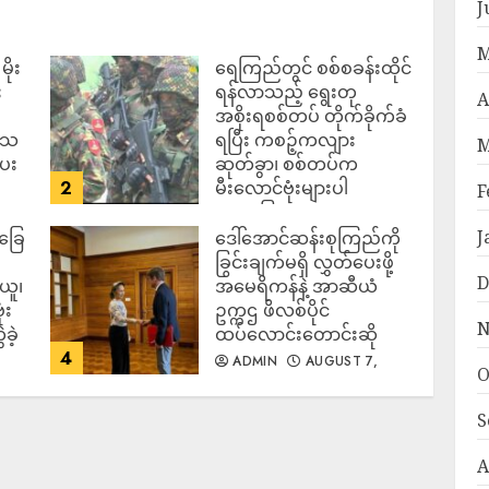
J
M
ိုး
ရေကြည်တွင် စစ်စခန်းထိုင်
း
ရန်လာသည့် ရွေးတု
A
အစိုးရစစ်တပ် တိုက်ခိုက်ခံ
ဒေသ
ရပြီး ကစဉ့်ကလျား
M
ပေး
ဆုတ်ခွာ၊ စစ်တပ်က
2
မီးလောင်ဗုံးများပါ
F
အသုံးပြုလာ
J
်ခြေ
ဒေါ်အောင်ဆန်းစုကြည်ကို
ADMIN
AUGUST 7,
2026
ခြွင်းချက်မရှိ လွှတ်ပေးဖို့
D
ယူ၊
အမေရိကန်နဲ့ အာဆီယံ
ံး
ဥက္ကဌ ဖိလစ်ပိုင်
N
ခဲ့
ထပ်လောင်းတောင်းဆို
4
ADMIN
AUGUST 7,
O
2026
S
A