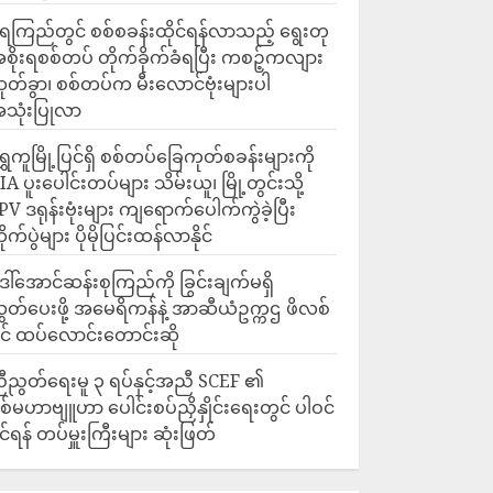
ေကြည်တွင် စစ်စခန်းထိုင်ရန်လာသည့် ရွေးတု
စိုးရစစ်တပ် တိုက်ခိုက်ခံရပြီး ကစဉ့်ကလျား
ုတ်ခွာ၊ စစ်တပ်က မီးလောင်ဗုံးများပါ
သုံးပြုလာ
ရွှေကူမြို့ပြင်ရှိ စစ်တပ်ခြေကုတ်စခန်းများကို
IA ပူးပေါင်းတပ်များ သိမ်းယူ၊ မြို့တွင်းသို့
PV ဒရုန်းဗုံးများ ကျရောက်ပေါက်ကွဲခဲ့ပြီး
ိုက်ပွဲများ ပိုမိုပြင်းထန်လာနိုင်
ေါ်အောင်ဆန်းစုကြည်ကို ခြွင်းချက်မရှိ
ွှတ်ပေးဖို့ အမေရိကန်နဲ့ အာဆီယံဥက္ကဌ ဖိလစ်
ိုင် ထပ်လောင်းတောင်းဆို
ီညွတ်ရေးမူ ၃ ရပ်နှင့်အညီ SCEF ၏
စ်မဟာဗျူဟာ ပေါင်းစပ်ညှိနှိုင်းရေးတွင် ပါဝင်
ိုင်ရန် တပ်မှူးကြီးများ ဆုံးဖြတ်