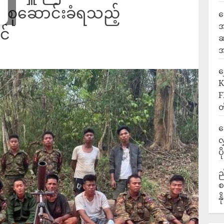
သစ်စုဆောင်းခံရသည့်
ရ
အ
င်
ဆ
အ
‎
K
F
တ
ဒ
လ
ပ
ည
စ
န