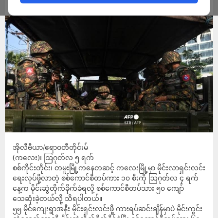
ADMIN
AUGUST 5, 2022
အိုလီဗီယာ/ဧရာဝတီတိုင်းမ်
(ကလေး)၊ ဩဂုတ်လ ၅ ရက်
စစ်ကိုင်းတိုင်း၊ တမူးမြို့ကနေတဆင့် ကလေးမြို့မှာ မိုင်းလာရှင်းလင်း
ရေးလုပ်ဖို့လာတဲ့ စစ်ကောင်စီတပ်ကား ၁၀ စီးကို ဩဂုတ်လ ၄ ရက်
နေ့က မိုင်းဆွဲတိုက်ခိုက်ခံရလို့ စစ်ကောင်စီတပ်သား ၅၀ ကျော်
သေဆုံးခဲ့တယ်လို့ သိရပါတယ်။
၅၅ မိုင်ကျေးရွာအနီး မိုင်းရှင်းလင်းဖို့ ကားရပ်ဆင်းချိန်မှာပဲ မိုင်းကွင်း