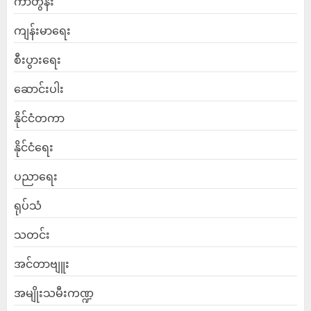
ကာတွန်း
ကျန်းမာရေး
စီးပွားရေး
ဆောင်းပါး
နိုင်ငံတကာ
နိုင်ငံရေး
ပညာရေး
ရုပ်သံ
သတင်း
အင်တာဗျူး
အမျိုးသမီးကဏ္ဍ