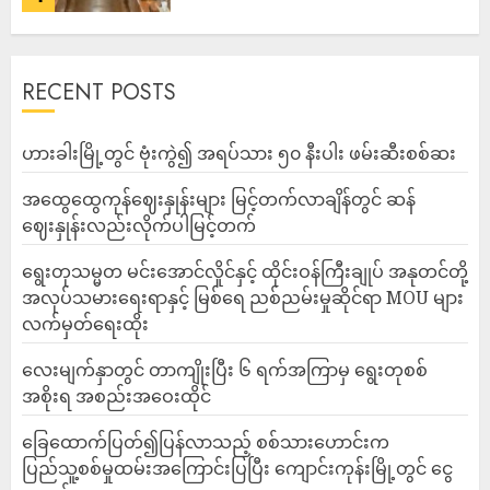
RECENT POSTS
ဟားခါးမြို့တွင် ဗုံးကွဲ၍ အရပ်သား ၅၀ နီးပါး ဖမ်းဆီးစစ်ဆး
အထွေထွေကုန်ဈေးနှုန်းများ မြင့်တက်လာချိန်တွင် ဆန်
ဈေးနှုန်းလည်းလိုက်ပါမြင့်တက်
ရွေးတုသမ္မတ မင်းအောင်လှိုင်နှင့် ထိုင်းဝန်ကြီးချုပ် အနုတင်တို့
အလုပ်သမားရေးရာနှင့် မြစ်ရေ ညစ်ညမ်းမှုဆိုင်ရာ MOU များ
လက်မှတ်ရေးထိုး
လေးမျက်နှာတွင် တာကျိုးပြီး ၆ ရက်အကြာမှ ရွေးတုစစ်
အစိုးရ အစည်းအဝေးထိုင်
ခြေထောက်ပြတ်၍ပြန်လာသည့် စစ်သားဟောင်းက
ပြည်သူ့စစ်မှုထမ်းအကြောင်းပြပြီး ကျောင်းကုန်းမြို့တွင် ငွေ