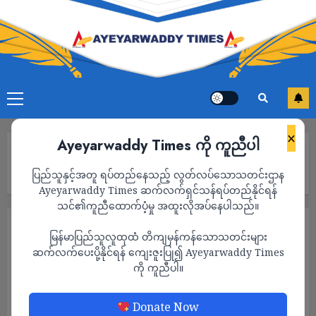
×
Ayeyarwaddy Times ကို ကူညီပါ
Home
တမူးကနေ ကလေးဘက်မိုင်းလာရှင်းသည့် စစ်ကောင်စီတပ် ကားပေါ်
ပြည်သူနှင့်အတူ ရပ်တည်နေသည့် လွတ်လပ်သောသတင်းဌာန
ကအဆင်းမိုင်းဆွဲခံရလို့ ၅၀ ကျော် သေဆုံး
Ayeyarwaddy Times ဆက်လက်ရှင်သန်ရပ်တည်နိုင်ရန်
သင်၏ကူညီထောက်ပံ့မှု အထူးလိုအပ်နေပါသည်။
သတင်း
မြန်မာပြည်သူလူထုထံ တိကျမှန်ကန်သောသတင်းများ
တမူးကနေ ကလေးဘက်မိုင်းလာရှင်းသည့် စစ်
ဆက်လက်ပေးပို့နိုင်ရန် ကျေးဇူးပြု၍ Ayeyarwaddy Times
ကို ကူညီပါ။
ကောင်စီတပ် ကားပေါ်ကအဆင်းမိုင်းဆွဲခံရလို့
၅၀ ကျော် သေဆုံး
Donate Now