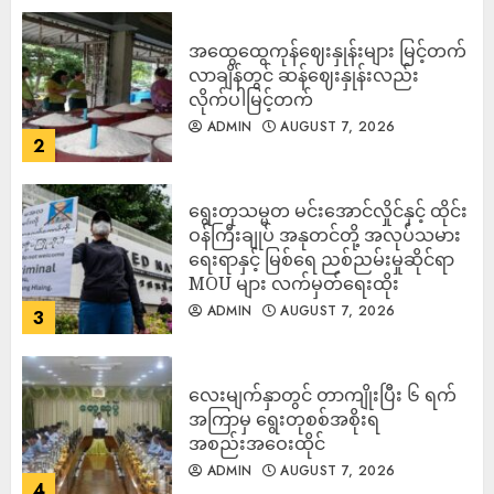
အထွေထွေကုန်ဈေးနှုန်းများ မြင့်တက်
လာချိန်တွင် ဆန်ဈေးနှုန်းလည်း
လိုက်ပါမြင့်တက်
ADMIN
AUGUST 7, 2026
2
ရွေးတုသမ္မတ မင်းအောင်လှိုင်နှင့် ထိုင်း
ဝန်ကြီးချုပ် အနုတင်တို့ အလုပ်သမား
ရေးရာနှင့် မြစ်ရေ ညစ်ညမ်းမှုဆိုင်ရာ
MOU များ လက်မှတ်ရေးထိုး
ADMIN
AUGUST 7, 2026
3
လေးမျက်နှာတွင် တာကျိုးပြီး ၆ ရက်
အကြာမှ ရွေးတုစစ်အစိုးရ
အစည်းအဝေးထိုင်
ADMIN
AUGUST 7, 2026
4