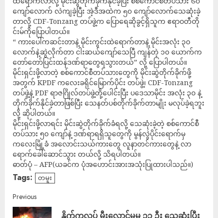
ထဲရောက်လာလို့ မိုင်းဆွဲတိုက်ခိုက်နိုင်ခဲ့ပြီး စစ်ကောင်စီတပ်သား ၆၀
ကျော်လောက် လဲကျခဲ့ပြီး အဲ့ဒီအထဲက ၅၀ ကျော်လောက်သေဆုံးခဲ့
တာလို့ CDF-Tonzang တပ်ဖွဲ့က ပြောရေဆိုခွင့်ရှိသူက ဧရာဝတီတို
င်းမ်ကိုပြောပါတယ်။
“ ကားပေါ်ကဆင်းတာနဲ့ မိုင်းကွင်းထဲရောက်တာနဲ့ မိုင်းအလုံး ၃၀
လောက်နဲ့ဆွဲလိုက်တာ ငါးဆယ်ကျော်သေပြီ ကျန်တဲ့ ၁၀ ယောက်က
တော်တော်ပြင်းထန်ဒဏ်ရာတွေရသွားတယ်” လို့ ပြောပါတယ်။
မိုင်းရှင်းဖို့လာတဲ့ စစ်ကောင်စီတပ်သားတွေကို မိုင်းဆွဲတိုက်ခိုက်ဖို့
အတွက် KPDF ကလေးခရိုင်မြောက်ပိုင်း တပ်ဖွဲ့၊ CDF-Tonzang
တပ်ဖွဲ့နဲ့ PDF ရာဇဂြိုလ်တပ်ဖွဲ့တို့ပေါင်းပြီး ပဒေသာမိုင်း အလုံး ၃၀ နဲ့
တိုက်ခိုက်နိုင်ခဲ့တာဖြစ်ပြီး သေနတ်ပစ်တိုက်ခိုက်တာမျိုး မလုပ်ခဲ့ရဘူး
လို့ ဆိုပါတယ်။
မိုင်းရှင်းဖို့လာရင်း မိုင်းဆွဲတိုက်ခိုက်ခံရလို့ သေဆုံးခဲ့တဲ့ စစ်ကောင်စီ
တပ်သား ၅၀ ကျော်နဲ့ ဒဏ်ရာရရှိသူတွေကို မွန်လွဲပိုင်းရောက်မှ
ကလေးမြို့ခံ အလောင်းသယ်ကားတွေ လူနာတင်ကားတွေနဲ့ လာ
ရောက်ခေါ်ဆောင်သွား တယ်လို့ သိရပါတယ်။
ဓာတ်ပုံ – AFP(ယခင်က ပုံအဟောင်းအားအသုံးပြုထားပါသည်။)
Tags:
တမူး
Previous
နိုက်ကလပ် မီးလောင်မှုမှ ၁၃ ဦး သေဆုံးပြီး