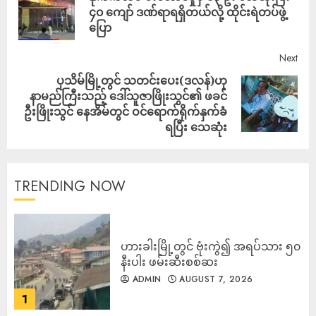
၄၀ ကျော် ဒဏ်ရာရရှိတယ်လို့ ထိုင်းရဲတပ်ဖွဲ့
ပြော
Next
ပုသိမ်မြို့တွင် သတင်းပေး(ဒလန်)ဟု
နာမည်ကြီးသည့် ဒေါ်သူဇာဖြိုးသွင်၏ ဖခင်
ဦးဖြိုးသွင် နေအိမ်တွင် ဝင်ရောက်ရိုက်နှက်ခံ
ရပြီး သေဆုံး
TRENDING NOW
ဟားခါးမြို့တွင် ဗုံးကွဲ၍ အရပ်သား ၅၀
နီးပါး ဖမ်းဆီးစစ်ဆး
ADMIN
AUGUST 7, 2026
1