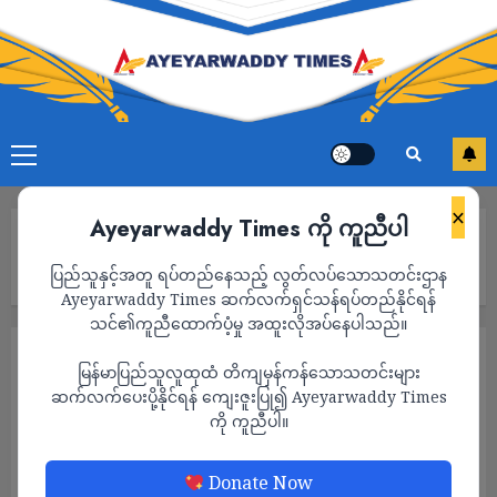
×
Ayeyarwaddy Times ကို ကူညီပါ
Home
စစ်တွေမြို့ရှိ အိန္ဒိယကောင်စစ်ဝန်ရုံးမှ အမှုထမ်းတွေကို ရန်ကုန်မြို့သို့
ပြည်သူနှင့်အတူ ရပ်တည်နေသည့် လွတ်လပ်သောသတင်းဌာန
ရွှေ့ပြောင်း
Ayeyarwaddy Times ဆက်လက်ရှင်သန်ရပ်တည်နိုင်ရန်
သင်၏ကူညီထောက်ပံ့မှု အထူးလိုအပ်နေပါသည်။
သတင်း
မြန်မာပြည်သူလူထုထံ တိကျမှန်ကန်သောသတင်းများ
စစ်တွေမြို့ရှိ အိန္ဒိယကောင်စစ်ဝန်ရုံးမှ အမှုထမ်း
ဆက်လက်ပေးပို့နိုင်ရန် ကျေးဇူးပြု၍ Ayeyarwaddy Times
ကို ကူညီပါ။
တွေကို ရန်ကုန်မြို့သို့ ရွှေ့ပြောင်း
ADMIN
APRIL 14, 2024
Donate Now