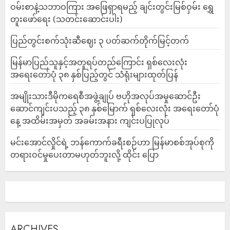
ဝမ်းစာနဲ့သဘာဝကြား အဖြေရှာရမည့် ချင်းတွင်းမြစ်ဝှမ်း ရွှေ
တူးဖော်ရေး (သတင်းဆောင်းပါး)
ပြည်တွင်းစက်သုံးဆီဈေး ၃ ပတ်ဆက်တိုက်မြင့်တက်
မြန်မာပြည်သူနှင့်အတူရပ်တည်ကြောင်း ရှစ်လေးလုံး
အရေးတော်ပုံ ၃၈ နှစ်ပြည့်တွင် သံရုံးများထုတ်ပြန်
အမျိုးသားဒီမိုကရေစီအဖွဲ့ချုပ် ဗဟိုအလုပ်အမှုဆောင်ဦး
ဆောင်ကျင်းပသည့် ၃၈ နှစ်မြောက် ရှစ်လေးလုံး အရေးတော်ပုံ
နေ့ အထိမ်းအမှတ် အခမ်းအနား ကျင်းပပြုလုပ်
မင်းအောင်လှိုင်ရဲ့ ဘန်ကောက်ခရီးစဉ်ဟာ မြန်မာစစ်အုပ်စုကို
တရားဝင်မှုပေးတာမဟုတ်ဘူးလို့ ထိုင်း ပြော
ARCHIVES