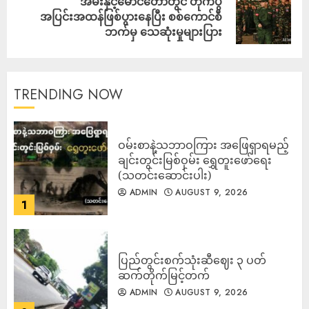
အမ်းနှင့်မောင်တောတွင် တိုက်ပွဲ
အပြင်းအထန်ဖြစ်ပွားနေပြီး စစ်ကောင်စီ
ဘက်မှ သေဆုံးမှုများပြား
TRENDING NOW
ဝမ်းစာနဲ့သဘာဝကြား အဖြေရှာရမည့်
ချင်းတွင်းမြစ်ဝှမ်း ရွှေတူးဖော်ရေး
(သတင်းဆောင်းပါး)
ADMIN
AUGUST 9, 2026
1
ပြည်တွင်းစက်သုံးဆီဈေး ၃ ပတ်
ဆက်တိုက်မြင့်တက်
ADMIN
AUGUST 9, 2026