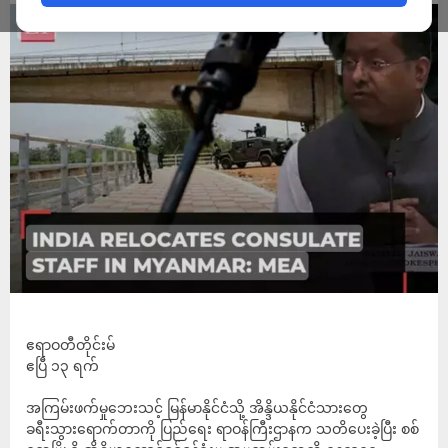
ဧရာဝတီတိုင်းမ်
ဧပြီ ၁၃ ရက်
အကြမ်းဖက်မှုဘေးသင့် မြန်မာနိုင်ငံသို့ အိန္ဒိယနိုင်ငံသားတွေ
ခရီးသွားရောက်တာကို ပြည်ရေး ရာဝန်ကြီးဌာနက သတိပေးခဲ့ပြီး စစ်