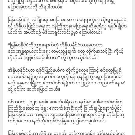
တွေမြို့ရှိ အိန္ဒိယကောင်စစ်ဝန်ရုံးမှ အမှုထမ်းတွေကို နေရာရွှေ့
ပြောင်းခဲ့တယ်လို့ သိရပါတယ်။
မြန်မာနိုင်ငံရဲ့ လုံခြုံရေးအခြေအနေဟာ မရေရာလှဘဲ ဆိုးရွားနေဆဲပဲ
လို့ အိန္ဒိယ ပြည်ပရေးရာ ဝန်ကြီးဌာန၊ ပြောရေးဆိုခွင့်ရှိသူ ရန်ဒီဂျိုင်ဝ
ယ်လ်က အပတ်စဉ် မီဒီယာရှင်းလင်းပွဲမှာ ပြောပါတယ်။
“မြန်မာနိုင်ငံကိုသွားရောက်တဲ့ အိန္ဒိယနိုင်ငံသားတွေဟာ
ဘေးအန္တရာယ်ကင်းရေး လမ်းညွှန်ချက် တွေ လိုက်နာသင့်ပြီး ကိုယ့်
ကိုကိုယ် ဂရုစိုက်သင့်ပါတယ်” လို့ သူက ဆိုပါတယ်။
အိန္ဒိယနိုင်ငံဟာ ရခိုင်ပြည်နယ်က တိုက်ပွဲတွေကြောင့် စစ်တွေမြို့ရှိ
ကောင်စစ်ဝန်ရုံးမှ အမှုထမ်း တွေကို ရန်ကုန်မြို့သို့ ရွှေ့ပြောင်းခဲ့ပေ
မယ့် မန္တလေးမြို့က ကောင်စစ်ဝန်ရုံးက အပြည့်အဝ လည်ပတ်နေ ဆဲ
လို့ ၎င်းက ဆက်ပြောပါတယ်။
စစ်တပ်က ၂၀၂၁ ခုနှစ်၊ ဖေဖော်ဝါရီလ ၁ ရက်မှာ ဒေါ်အောင်ဆန်းစု
ကြည်ဉီးဆောင်တဲ့ ရွေး ကောက်ခံအစိုးရကို ဖြုတ်ချပြီးနောက်ပိုင်း
မြန်မာနိုင်ငံဟာ ကစဉ့်ကလျားအခြေအနေကျရောက်ခဲ့ပြီး တိုင်းပြည်
တစ်ဝှမ်း လက်နက်ကိုင်တွန်းလှန်မှုတွေ ဖြစ်လာခဲ့ပါတယ်။
မြန်မာစစ်တပ်ဟာ အိန္ဒိယ၊ တရုတ်၊ ဘင်္ဂလားဒေ့ရှ်နဲ့ ထိုင်းနယ်စပ်တွေ