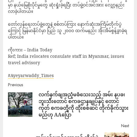
မှာ နယ်မြေစိုးပိုင်မှုတွေ ဆုံးရှုံးခဲ့ရပြီး တပ်ဖွဲ့ဝင်အင်အား လျှော့နည်း
လာခဲ့ပါတယ်။
တော်လှန်ရေးတပ်ဖွဲ့တွေနဲ့ စစ်တပ်ကြား နောက်ဆုံးအကြိမ်တိုက်ပွဲ
ကြောင့် မြန်မာနိုင်ငံမှာ ပြည် သူ ၂၀၀၀ ထက်မနည်း အိုးအိမ်စွန့်ခွာခဲ့ရ
ပါတယ်။
ကိုးကား – India Today
Ref; India relocates consulate staff in Myanmar, issues
travel advisory
#Ayeyarwaddy_Times
Previous
လက်နက်ချအညံ့မခံသေးသည့် အမ်း နပခ၊
ဘူးသီးတောင် စကခဌာနချုပ်နှင့် တောင်
ကုတ် စကခတို့ကို ထိုးစစ်ဆင် တိုက်ခိုက်သွား
မည်ဟု AAပြော
Next