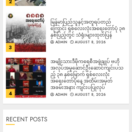
2
မြန်မာပြည်သူနှင့်အတူရပ်တည်
ကြောင်း ရှစ်လေးလုံးအရေးတော်ပုံ ၃၈
နှစ်ပြည့်တွင် သံရုံးများထုတ်ပြန်
ADMIN
AUGUST 8, 2026
3
အမျိုးသားဒီမိုကရေစီအဖွဲ့ချုပ် ဗဟို
အလုပ်အမှုဆောင်ဦးဆောင်ကျင်းပသ
ည့် ၃၈ နှစ်မြောက် ရှစ်လေးလုံး
အရေးတော်ပုံနေ့ အထိမ်းအမှတ်
အခမ်းအနား ကျင်းပပြုလုပ်
4
ADMIN
AUGUST 8, 2026
RECENT POSTS