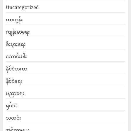
Uncategorized
ကာတွန်း
ကျန်းမာရေး
စီးပွားရေး
ဆောင်းပါး
နိုင်ငံတကာ
နိုင်ငံရေး
ပညာရေး
ရုပ်သံ
သတင်း
အင်တာဗျူး