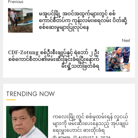
Previous
မအူပင်မြို့ အဝင်အထွက်များတွင် စစ်
ကောင်စီတပ်က ကုန်းလမ်း၊ရေလမ်း ပိတ်​ဆို့
စစ်ဆေးမှုများပြုလုပ်နေ
Next
CDF-Zotung စစ်ဦးစီးချုပ်နှင့် ရဲဘော် ၂ ဦး
စစ်ကောင်စီတပ်၏ဖမ်းဆီးခြင်းခံရပြီးနောက်
မီးရှို့သတ်ဖြတ်ခံရ
TRENDING NOW
ကလေးမြို့တွင် စစ်မှုထမ်းရန် လူငယ်
များကို ဖမ်းဆီးပေးနေသည့် အုပ်ချုပ်
ရေးမှူးဟောင်း ဓားထိုးခံရ
ADMIN
AUGUST 5, 2026