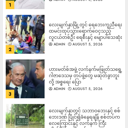
1
လေးမျက်နှာမြို့တွင် ရေဘေးကူညီရေး
ထမင်းထုပ်သွားရောက်ဝေငှသည့်
လူငယ်တစ်ဦး ရေစီးနှင့် မျောပါသေဆုံး
ADMIN
AUGUST 5, 2026
2
ဟားမတ်စ်အဖွဲ့ လက်နက်မဖြုတ်သရွေ့
ဂါဇာဒေသမှ တပ်ဖွဲ့တွေ မဆုတ်ခွာဘူး
လို့ အစ္စရေး ပြော
ADMIN
AUGUST 5, 2026
3
‎လေးမျက်နှာတွင် သဘာဝဘေးနှင့် စစ်
ဘေးဒဏ် ပြိုင်၍ခံနေရချိန် စစ်တပ်က
လေကြောင်းနှင့် လက်နက် ကြီး