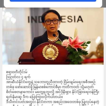
ADMIN
AUGUST 4, 2022
ဧရာဝတီတိုင်းမ်
သြဂုတ်လ ၄ ရက်
အာဆီယံနိုင်ငံတွေနဲ့ သဘောတူညီထားတဲ့ ငြိမ်းချမ်းရေးအစီအစဉ်
တစ်ခု ဖော်ဆောင်ဖို့ မြန်မာစစ်ကောင်စီမှာ ကတိကဝတ် သို့မဟုတ်
စိတ်စေတနာကောင်း မတွေ့ရဘူးလို့ အင်ဒိုနီးရှား နိုင်ငံခြားရေးဝန်ကြီး
ရတ်နိုမာဆူ ဒီက ပြောကြားလိုက်ပါတယ်။
ဒီသီတင်းပတ်အတွင်း နိုင်ငံတကာ အစည်းအဝေးတစ်ခု ပြုလုပ်နေတဲ့