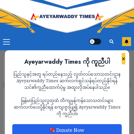
×
Ayeyarwaddy Times ကို ကူညီပါ
Home
မြန်မာစစ်ကောင်စီက အာဆီယံရဲ့ ငြိမ်းချမ်းရေးစီမံချက်ကို ဖော်ဆောင်
ပြည်သူနှင့်အတူ ရပ်တည်နေသည့် လွတ်လပ်သောသတင်းဌာန
လိုတဲ့ စိတ်စေတနာကောင်း မရှိဘူးလို့ အင်ဒိုနီးရှား ပြော
Ayeyarwaddy Times ဆက်လက်ရှင်သန်ရပ်တည်နိုင်ရန်
သင်၏ကူညီထောက်ပံ့မှု အထူးလိုအပ်နေပါသည်။
သတင်း
မြန်မာပြည်သူလူထုထံ တိကျမှန်ကန်သောသတင်းများ
မြန်မာစစ်ကောင်စီက အာဆီယံရဲ့ ငြိမ်းချမ်းရေး
ဆက်လက်ပေးပို့နိုင်ရန် ကျေးဇူးပြု၍ Ayeyarwaddy Times
ကို ကူညီပါ။
စီမံချက်ကို ဖော်ဆောင်လိုတဲ့ စိတ်စေတနာ
ကောင်း မရှိဘူးလို့ အင်ဒိုနီးရှား ပြော
Donate Now