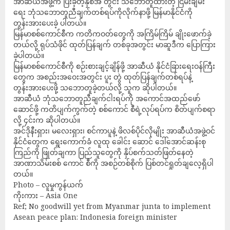
အာဆီယံအဖွဲ့က ပြီးခဲ့တဲ့နှစ်အ တွင်း သဘောတူထားတဲ့ ငြိမ်းချမ်း
ရေး ဘုံသဘောတူညီချက်တစ်ရပ်ကိုလိုက်နာဖို့ မြန်မာနိုင်ငံကို
တွန်းအားပေးခဲ့ ပါတယ်။
မြန်မာစစ်ကောင်စီက ကတိကဝတ်တွေကို အကြိမ်ကြိမ် ချိုးဖောက်ခဲ့
တယ်လို့ ရုပ်သံဖိုင် ထုတ်ပြန်ချက် တစ်ခုအတွင်း မာဆူဒီက ပြောကြား
ခဲ့ပါတယ်။
မြန်မာစစ်ကောင်စီကို စဉ်းစားချင့်ချိန်ဖို့ အာဆီယံ နိုင်ငံခြားရေးဝန်ကြီး
တွေက အစည်းအဝေးအတွင်း ပူး တွဲ ထုတ်ပြန်ချက်တစ်ရပ်နဲ့
တွန်းအားပေးဖို့ သဘောတူခဲ့တယ်လို့ သူက ဆိုပါတယ်။
အာဆီယံ ဘုံသဘောတူညီချက်ငါးရပ်ကို အကောင်အထည်ဖော်
ဆောင်ဖို့ ကတိပျက်ကွက်တဲ့ စစ်ကောင် စီရဲ့လုပ်ရပ်က စိတ်ပျက်စရာ
လို့ ၄င်းက ဆိုပါတယ်။
အင်ဒိုနီးရှား၊ မလေးရှား၊ စင်ကာပူနဲ့ ဖိလစ်ပိုင်လိုမျိုး အာဆီယံအဖွဲ့ဝင်
နိုင်ငံတွေက ရွေးကောက်ခံ လူထု ခေါင်း ဆောင် ဒေါ်အောင်ဆန်းစု
ကြည်ကို ဖြုတ်ချကာ ပြည်သူတွေကို နှိပ်စက်သတ်ဖြတ်နေတဲ့
အာဏာသိမ်းစစ် ကောင် စီကို အစဉ်တစ်စိုက် ပြစ်တင်ရှုတ်ချလေ့ရှိပါ
တယ်။
Photo – လူမှုကွန်ယက်
ကိုးကား – Asia One
Ref; No goodwill yet from Myanmar junta to implement
Asean peace plan: Indonesia foreign minister