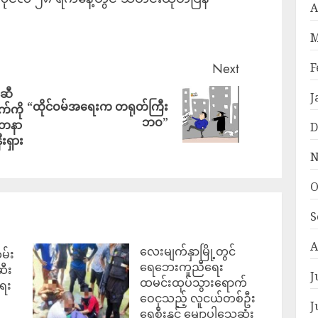
A
M
F
Next
ာဆီ
J
“ထိုင်ဝမ်အရေးက တရုတ်ကြီး
ျက်ကို
ဘဝ”
ေတနာ
D
ီးရှား
N
O
S
A
လေးမျက်နှာမြို့တွင်
မ်း
ရေဘေးကူညီရေး
ဆီး
J
ထမင်းထုပ်သွားရောက်
ရေး
ဝေငှသည့် လူငယ်တစ်ဦး
J
ရေစီးနှင့် မျောပါသေဆုံး