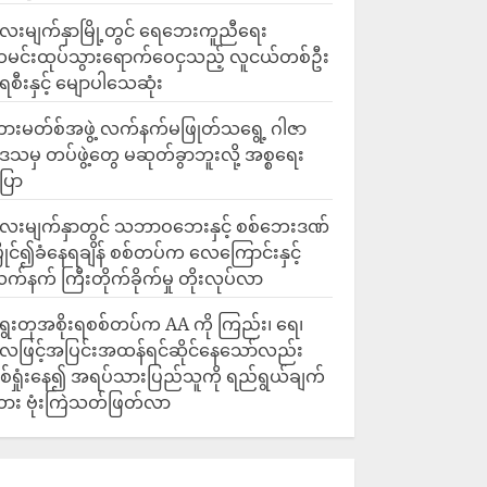
ေးမျက်နှာမြို့တွင် ရေဘေးကူညီရေး
မင်းထုပ်သွားရောက်ဝေငှသည့် လူငယ်တစ်ဦး
ေစီးနှင့် မျောပါသေဆုံး
ားမတ်စ်အဖွဲ့ လက်နက်မဖြုတ်သရွေ့ ဂါဇာ
ေသမှ တပ်ဖွဲ့တွေ မဆုတ်ခွာဘူးလို့ အစ္စရေး
ြော
လေးမျက်နှာတွင် သဘာဝဘေးနှင့် စစ်ဘေးဒဏ်
ြိုင်၍ခံနေရချိန် စစ်တပ်က လေကြောင်းနှင့်
က်နက် ကြီးတိုက်ခိုက်မှု တိုးလုပ်လာ
ွေးတုအစိုးရစစ်တပ်က AA ကို ကြည်း၊ ရေ၊
ေဖြင့်အပြင်းအထန်ရင်ဆိုင်နေသော်လည်း
စ်ရှုံးနေ၍ အရပ်သားပြည်သူကို ရည်ရွယ်ချက်
ား ဗုံးကြဲသတ်ဖြတ်လာ