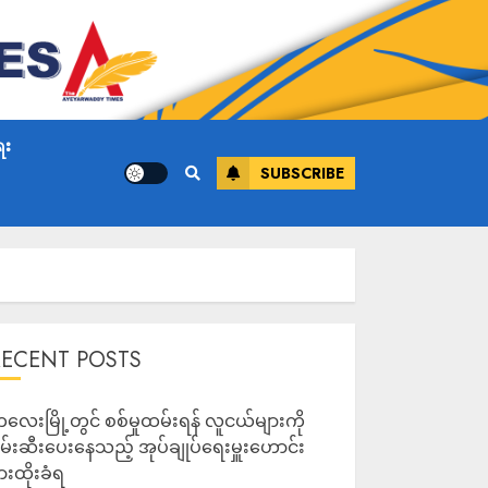
ေး
SUBSCRIBE
RECENT POSTS
လေးမြို့တွင် စစ်မှုထမ်းရန် လူငယ်များကို
မ်းဆီးပေးနေသည့် အုပ်ချုပ်ရေးမှူးဟောင်း
ားထိုးခံရ