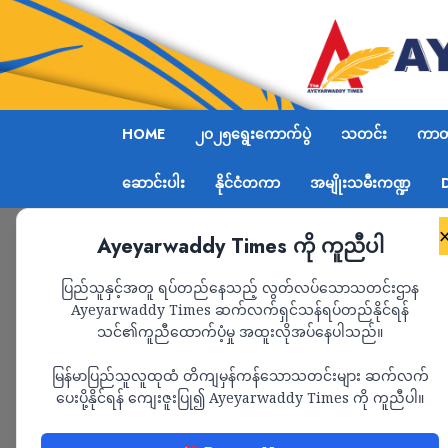
HOME
၂၀၂၅ရွေးကောက်ပွဲ
သတင်း
ကာတွ
ဆောင်းပါး
နိုင်ငံတကာ
အမျိုးသမီးကဏ္ဍ
Ayeyarwaddy Times ကို ကူညီပါ
Home
CDF-Zotung စစ်ဦးစီးချုပ်နှင့် ရဲဘော် ၂ ဦး 
ပြည်သူနှင့်အတူ ရပ်တည်နေသည့် လွတ်လပ်သောသတင်းဌာန
Ayeyarwaddy Times ဆက်လက်ရှင်သန်ရပ်တည်နိုင်ရန်
သင်၏ကူညီထောက်ပံ့မှု အထူးလိုအပ်နေပါသည်။
သတင်း
မြန်မာပြည်သူလူထုထံ တိကျမှန်ကန်သောသတင်းများ ဆက်လက်
CDF-Zotung စစ်ဦးစီးချ
ပေးပို့နိုင်ရန် ကျေးဇူးပြု၍ Ayeyarwaddy Times ကို ကူညီပါ။
ကောင်စီတပ်၏ဖမ်းဆီးခြ