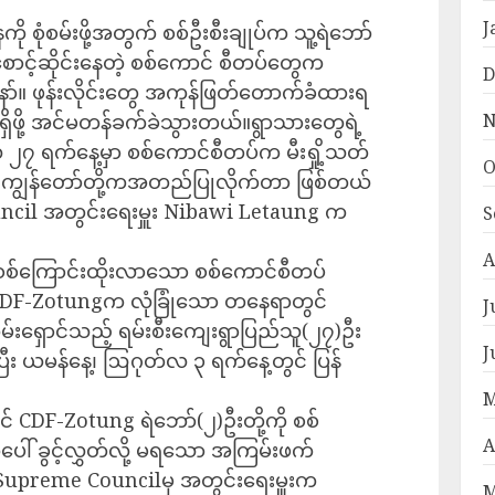
J
ု စုံစမ်းဖို့အတွက် စစ်ဦးစီးချုပ်က သူ့ရဲဘော်
ောင့်ဆိုင်းနေတဲ့ စစ်ကောင် စီတပ်တွေက
D
့နော်။ ဖုန်းလိုင်းတွေ အကုန်ဖြတ်တောက်ခံထားရ
N
ို့ အင်မတန်ခက်ခဲသွားတယ်။ရွာသားတွေရဲ့
်လ ၂၇ ရက်နေ့မှာ စစ်ကောင်စီတပ်က မီးရှို့သတ်
O
ို့ ကျွန်တော်တို့ကအတည်ပြုလိုက်တာ ဖြစ်တယ်
cil အတွင်းရေးမှူး Nibawi Letaung က
S
A
မှ စစ်ကြောင်းထိုးလာသော စစ်ကောင်စီတပ်
ု CDF-Zotungက လုံခြုံသော တနေရာတွင်
J
မ်းရှောင်သည့် ရမ်းစီးကျေးရွာပြည်သူ(၂၇)ဦး
J
ြီး ယမန်နေ့၊ ဩဂုတ်လ ၃ ရက်နေ့တွင် ပြန်
M
 CDF-Zotung ရဲဘော်(၂)ဦးတို့ကို စစ်
A
ပေါ် ခွင့်လွှတ်လို့ မရသော အကြမ်းဖက်
 Supreme Councilမှ အတွင်းရေးမှူးက
M