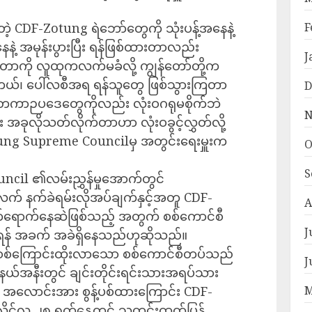
F
တဲ့ CDF-Zotung ရဲဘော်တွေကို သုံးပန့်အနေနဲ့
ေနဲ့ အမုန်းပွားပြီး ရန်ဖြစ်ထားတာလည်း
J
ာကို လူထုကလက်မခံလို့ ကျွန်တော်တို့က
်တယ်၊ ပေါ်လစီအရ ရန်သူတွေ ဖြစ်သွားကြတာ
D
ငံတကာဉပဒေတွေကိုလည်း လုံးဝဂရုမစိုက်ဘဲ
N
ီး အခုလိုသတ်လိုက်တာဟာ လုံးဝခွင့်လွှတ်လို့
ung Supreme Councilမှ အတွင်းရေးမှူးက
O
S
il ၏လမ်းညွှန်မှုအောက်တွင်
လက် နက်ခဲရမ်းလိုအပ်ချက်နှင့်အတူ CDF-
A
်ရောက်နေဆဲဖြစ်သည့် အတွက် စစ်ကောင်စီ
J
ိုက်ရန် အခက် အခဲရှိနေသည်ဟုဆိုသည်။
်မှ စစ်ကြောင်းထိုးလာသော စစ်ကောင်စီတပ်သည်
J
ု့နယ်အနီးတွင် ချင်းတိုင်းရင်းသားအရပ်သား
M
 အလောင်းအား စွန့်ပစ်ထားကြောင်း CDF-
ုင်လ ၂၈ ရက်နေ့တွင် သတင်းထုတ်ပြန်