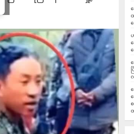
လ
ထ
ရ
ဟ
ဒ
ပ
‎
ပ
လ
ရ
လ
စ
ထ