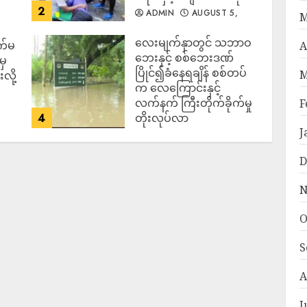
2
ADMIN
AUGUST 5,
M
2026
‎လေးမျက်နှာတွင် သဘာဝ
က်မ
A
ဘေးနှင့် စစ်ဘေးဒဏ်
မှ
ပြိုင်၍ခံနေရချိန် စစ်တပ်
M
လို့
က လေကြောင်းနှင့်
လက်နက် ကြီးတိုက်ခိုက်မှု
F
4
တိုးလုပ်လာ
J
ADMIN
AUGUST 5,
2026
D
N
O
S
A
J