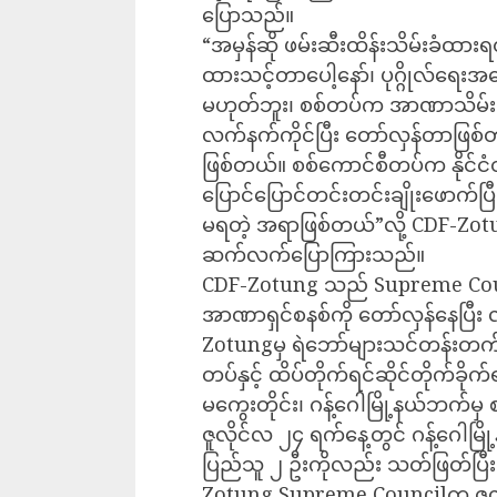
ပြောသည်။
“အမှန်ဆို ဖမ်းဆီးထိန်းသိမ်းခံထားရ
ထားသင့်တာပေါ့နော်၊ ပုဂ္ဂိုလ်ရေးအန
မဟုတ်ဘူး၊ စစ်တပ်က အာဏာသိမ်းတ
လက်နက်ကိုင်ပြီး တော်လှန်တာဖြစ
ဖြစ်တယ်။ စစ်ကောင်စီတပ်က နိုင်
ပြောင်ပြောင်တင်းတင်းချိုးဖောက်ပြ
မရတဲ့ အရာဖြစ်တယ်”လို့ CDF-Zot
ဆက်လက်ပြောကြားသည်။
CDF-Zotung သည် Supreme Counc
အာဏာရှင်စနစ်ကို တော်လှန်နေပြီး 
Zotungမှ ရဲဘော်များသင်တန်းတက
တပ်နှင့် ထိပ်တိုက်ရင်ဆိုင်တိုက်ခ
မကွေးတိုင်း၊ ဂန့်ဂေါမြို့နယ်ဘက
ဇူလိုင်လ ၂၄ ရက်နေ့တွင် ဂန့်ဂေါမြိ
ပြည်သူ ၂ ဦးကိုလည်း သတ်ဖြတ်ပြီး
Zotung Supreme Councilက ဇူလိ