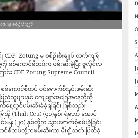
D
N
tung စစ်ဦးစီးချုပ်
O
S
A
ြု CDF- Zotung မှ စစ်ဦးစီးချုပ် ထက်ကျဲရ်
ု့ကို စစ်ကောင်စီတပ်က ဖမ်းဆီးခဲ့ပြီး ဇူလိုင်လ
J
ဲ့ကြောင်း CDF-Zotung Supreme Council
J
် စစ်ကောင်စီတပ် ဝင်ရောက်စီးနင်းဖမ်းဆီး
M
ပြည်သူများနှင့် ကျေးရွာအခြေအနေတို့ကို
က်နေ့တွင်ဖမ်းဆီးခံခဲ့ရခြင်း ဖြစ်သည်။
A
်အို (Thah Ceu) (၄၀)နှစ်၊ ရဲဘော် အောင်
M
်းမန် (၂၀) နှစ်တို့က သွားရောက်စုံစမ်းခဲ့ခြင်း
င်စီတပ်တို့ကဖမ်းဆီးကာ မီးရှို့သတ် ဖြတ်ခဲ့
F