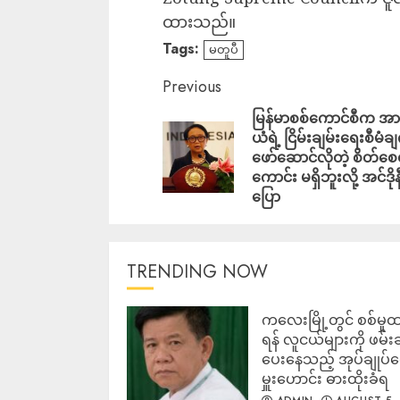
ထားသည်။
Tags:
မတူပီ
Previous
မြန်မာစစ်ကောင်စီက အ
ယံရဲ့ ငြိမ်းချမ်းရေးစီမံခ
ဖော်ဆောင်လိုတဲ့ စိတ်စ
ကောင်း မရှိဘူးလို့ အင်ဒိုန
ပြော
TRENDING NOW
ကလေးမြို့တွင် စစ်မှုထ
ရန် လူငယ်များကို ဖမ်း
ပေးနေသည့် အုပ်ချုပ်
မှူးဟောင်း ဓားထိုးခံရ