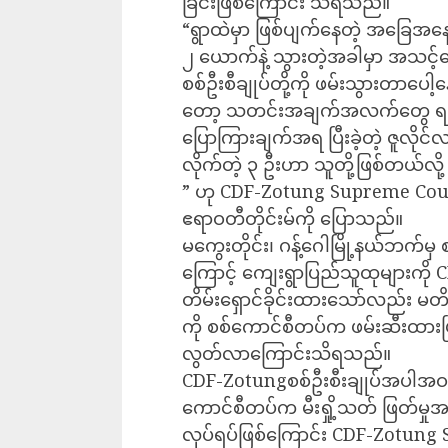
ခြင်းဖြစ်ကြောင်း သိရသည်။
“ရွာထဲမှာ ဖြစ်ပျက်နေတဲ့ အခြေအနေကိ
၂ ယောက်နဲ့ သွားတဲ့အခါမှာ အသင့်စ
စစ်ဦးစီချုပ်တို့ကို ဖမ်းသွားတာပေါ
တော့ သတင်းအချက်အလက်တွေ ရရှိဖ
ပြောကြားချက်အရ ပြီးခဲ့တဲ့ ဇူလိုင
လိုက်တဲ့ ၃ ဦးဟာ သူတို့ဖြစ်တယ်လ
” ဟု CDF-Zotung Supreme Coun
ဧရာဝတီတိုင်းမ်ကို ပြောသည်။
မကွေးတိုင်း၊ ဂန့်ဂေါမြို့နယ်ဘက်
ကြောင့် ကျေးရွာပြည်သူထုများကိ
တိမ်းရှောင်ခိုင်းထားသော်လည်း မတိ
ကို စစ်ကောင်စီတပ်က ဖမ်းဆီးထားပ
လွတ်လာကြောင်းသိရသည်။
CDF-Zotungစစ်ဦးစီးချုပ်အပါအဝင်
ကောင်စီတပ်က မီးရှို့သတ် ဖြတ်မှုအ
လုပ်ရပ်ဖြစ်ကြောင်း CDF-Zotung