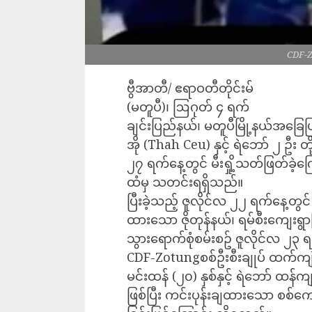
CDF-Zo
ဗွီအာတီ/ ဧရာဝတီတိုင်းမ်
(မတူပီ)၊ ဩဂုတ် ၄ ရက်
ချင်းပြည်နယ်၊ မတူပီမြို့နယ်အခြေပ
အို (Thah Ceu) နှင့် ရဲဘော် ၂ ဦး တိ
၂၇ ရက်နေ့တွင် မီးရှို့သတ်ဖြတ်ခ
ထံမှ သတင်းရရှိသည်။
ပြီးခဲ့သည့် ဇူလိုင်လ ၂၂ ရက်နေ့တွင
ထားသော ဇိုတုန်နယ်၊ ရမ်စီးကျေးရွာ
သွားရောက်စုံစမ်းစဥ် ဇူလိုင်လ ၂၃ ရ
CDF-Zotungစစ်ဦးစီးချုပ် ထက်ကျဲရ
မင်းထန် (၂၀) နှစ်နှင့် ရဲဘော် ထန်ကျင
ဖြစ်ပြီး ကင်းပုန်းချထားသော စစ်ကော