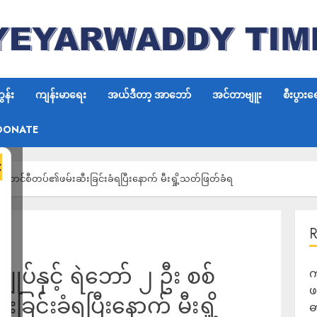
န်း
ကျန်းမာရေး
အယ်ဒီတာ့ အာဘော်
အင်တာဗျူး
စီးပွားရ
DONATE
×
စစ်ကောင်စီတပ်၏ဖမ်းဆီးခြင်းခံရပြီးနောက် မီးရှို့သတ်ဖြတ်ခံရ
ုပ်နှင့် ရဲဘော် ၂ ဦး စစ်
က
ဖ
င်းခံရပြီးနောက် မီးရှို့
ဓ