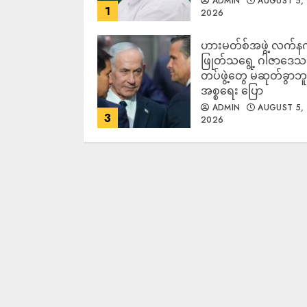
ADMIN
AUGUST 5,
1
2026
ဟားမတ်စ်အဖွဲ့ လက်န
ဖြုတ်သရွေ့ ဂါဇာဒေသ
တပ်ဖွဲ့တွေ မဆုတ်ခွာဘူး
အစ္စရေး ပြော
ADMIN
AUGUST 5,
3
2026