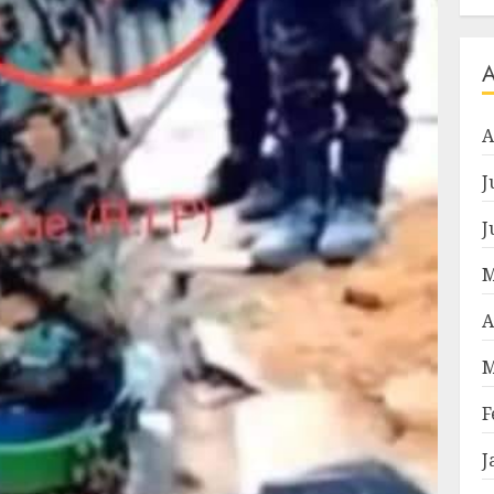
A
J
J
M
A
M
F
J