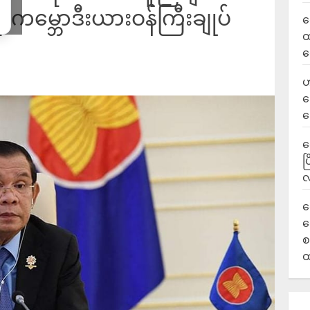
ု့ ကမ္ဘောဒီးယားဝန်ကြီးချုပ်
လ
ထ
ရ
ဟ
ဒ
ပ
‎
ပ
လ
ရ
လ
စ
ထ