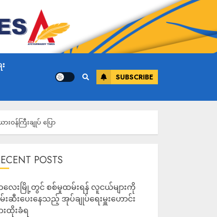
ေး
SUBSCRIBE
းဝန်ကြီးချုပ် ပြော
RECENT POSTS
လေးမြို့တွင် စစ်မှုထမ်းရန် လူငယ်များကို
မ်းဆီးပေးနေသည့် အုပ်ချုပ်ရေးမှူးဟောင်း
ားထိုးခံရ