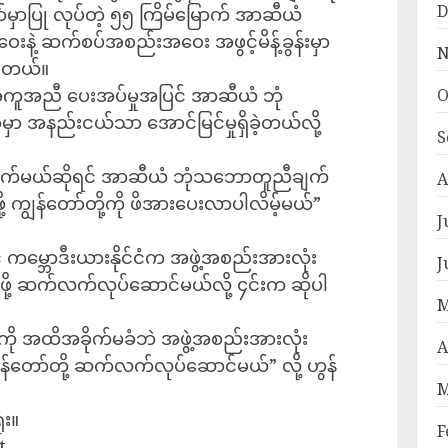
D
ော်မှာပြု လုပ်တဲ့ ၅၅ ကြိမ်မြောက် အာဆီယံ
ဝေးနဲ့ ဆက်စပ်အစည်းအဝေး အဖွင့်မိန့်ခွန်းမှာ
N
ပါတယ်။
မှု အကူအညီ ပေးအပ်မှုအပြင် အာဆီယံ ဘုံ
O
ာ အနည်းငယ်သာ အောင်မြင်မှုရှိခဲ့တယ်လို့
S
ျက်မယ်ဆိုရင် အာဆီယံ ဘုံသဘောတူညီချက်
A
ု့ ကျွန်တော်တို့ကို ဖိအားပေးလာပါလိမ့်မယ်”
J
မ္ဘောဒီးယားနိုင်ငံက အဖွဲ့အစည်းအားလုံး
J
ို့ ဆက်လက်လုပ်ဆောင်မယ်လို့ ၄င်းက ဆိုပါ
M
ှုကို အထိအခိုက်မခံဘဲ အဖွဲ့အစည်းအားလုံး
A
ျွန်တော်တို့ ဆက်လက်လုပ်ဆောင်မယ်” လို့ ဟွန်
M
ံး။
F
t