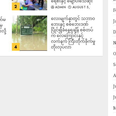
ရေစီးနှင့် မျောပါသေဆုံး
2
ADMIN
AUGUST 5,
F
2026
‎လေးမျက်နှာတွင် သဘာဝ
က်မ
J
ဘေးနှင့် စစ်ဘေးဒဏ်
မှ
ပြိုင်၍ခံနေရချိန် စစ်တပ်
လို့
D
က လေကြောင်းနှင့်
လက်နက် ကြီးတိုက်ခိုက်မှု
N
4
တိုးလုပ်လာ
O
ADMIN
AUGUST 5,
2026
S
A
J
J
M