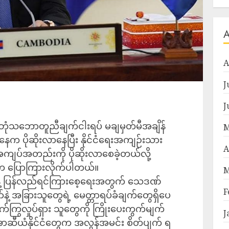
A
J
J
ံ ဘုံသဘောတူညီချက်ငါးရပ် မချမှတ်မီအချိန်
M
နေက ပိုဆိုးလာနေပြီး နိုင်ငံရေးအကျဉ်းသား
A
ကျပ်အတည်းကို ပိုဆိုးလာစေခဲ့တယ်လို့
မ်က ပြောကြားလိုက်ပါတယ်။
M
်းရေးနဲ့ ပြန်လည်ရင်ကြားစေ့ရေးအတွက် သေဒဏ်
F
ာ်နဲ့ အခြားသူတွေရဲ့ မေတ္တာရပ်ခံချက်တွေရှိပေ
ကြွလှုပ်ရှား သူတွေကို ကြိုးပေးကွက်မျက်
J
 အာဆီယံနိုင်ငံတွေက အလွန်အမင်း စိတ်ပျက် ရ