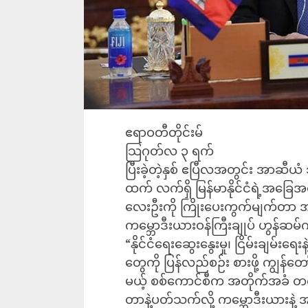
ဧရာဝတီတိုင်းမ်
သြဂုတ်လ ၃ ရက်
ပြီးခဲ့တဲ့နှစ် ဧပြီလအတွင်း အာဆီယ
ထက် လက်ရှိ မြန်မာနိုင်ငံရဲ့အခြေအ
လေးဦးကို ကြိုးပေးကွက်မျက်တာ အ
ကမ္ဘောဒီးယားဝန်ကြီးချုပ် ဟွန်ဆ
“နိုင်ငံရေးဆွေးနွေးမှု၊ ငြိမ်းချမ
တွေကို ပြန်လည်စဉ်း စားဖို့ ကျွန်တေ
မယ့် စစ်ကောင်စီက အတိုက်အခံ တက်
တာနဲ့ပတ်သက်လို့ ကမ္ဘောဒီးယားနဲ့