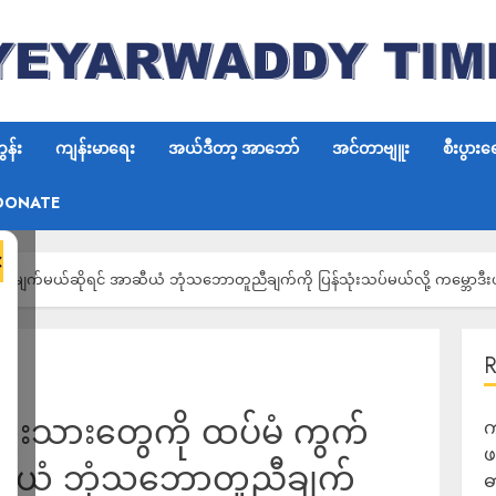
န်း
ကျန်းမာရေး
အယ်ဒီတာ့ အာဘော်
အင်တာဗျူး
စီးပွားရ
DONATE
×
မျက်မယ်ဆိုရင် အာဆီယံ ဘုံသဘောတူညီချက်ကို ပြန်သုံးသပ်မယ်လို့ ကမ္ဘောဒီးယာ
်းသားတွေကို ထပ်မံ ကွက်
က
ဖ
ဆီယံ ဘုံသဘောတူညီချက်
ဓ