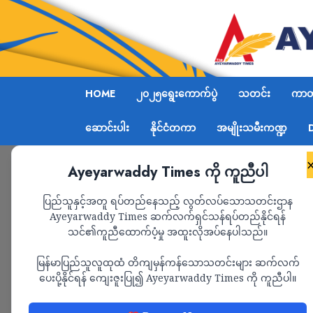
HOME
၂၀၂၅ရွေးကောက်ပွဲ
သတင်း
ကာတွ
ဆောင်းပါး
နိုင်ငံတကာ
အမျိုးသမီးကဏ္ဍ
Ayeyarwaddy Times ကို ကူညီပါ
Home
စစ်ကောင်စီက အကျဉ်းသားတွေကို ထပ်မံ ကွက်
ပြည်သူနှင့်အတူ ရပ်တည်နေသည့် လွတ်လပ်သောသတင်းဌာန
Ayeyarwaddy Times ဆက်လက်ရှင်သန်ရပ်တည်နိုင်ရန်
သင်၏ကူညီထောက်ပံ့မှု အထူးလိုအပ်နေပါသည်။
သတင်း
မြန်မာပြည်သူလူထုထံ တိကျမှန်ကန်သောသတင်းများ ဆက်လက်
စစ်ကောင်စီက အကျဉ
ပေးပို့နိုင်ရန် ကျေးဇူးပြု၍ Ayeyarwaddy Times ကို ကူညီပါ။
မျက်မယ်ဆိုရင် အာ