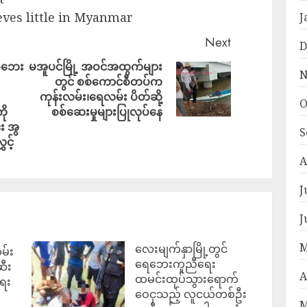
eves little in Myanmar
J
Next
D
စစ်ဘေး
မအူပင်မြို့ အဝင်အထွက်များ
N
တွင် စစ်ကောင်စီတပ်က
ကုန်းလမ်း၊ရေလမ်း ပိတ်​ဆို့
O
ို
စစ်ဆေးမှုများပြုလုပ်နေ
း အွ
S
င့်
A
J
J
M
လေးမျက်နှာမြို့တွင်
မ်း
ရေဘေးကူညီရေး
ဆီး
A
ထမင်းထုပ်သွားရောက်
ရေး
ဝေငှသည့် လူငယ်တစ်ဦး
M