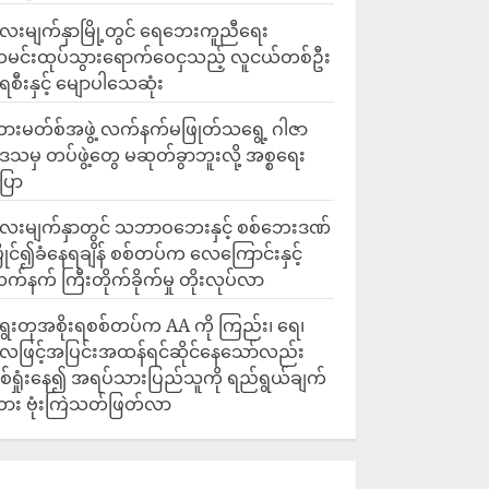
ေးမျက်နှာမြို့တွင် ရေဘေးကူညီရေး
မင်းထုပ်သွားရောက်ဝေငှသည့် လူငယ်တစ်ဦး
ေစီးနှင့် မျောပါသေဆုံး
ားမတ်စ်အဖွဲ့ လက်နက်မဖြုတ်သရွေ့ ဂါဇာ
ေသမှ တပ်ဖွဲ့တွေ မဆုတ်ခွာဘူးလို့ အစ္စရေး
ြော
လေးမျက်နှာတွင် သဘာဝဘေးနှင့် စစ်ဘေးဒဏ်
ြိုင်၍ခံနေရချိန် စစ်တပ်က လေကြောင်းနှင့်
က်နက် ကြီးတိုက်ခိုက်မှု တိုးလုပ်လာ
ွေးတုအစိုးရစစ်တပ်က AA ကို ကြည်း၊ ရေ၊
ေဖြင့်အပြင်းအထန်ရင်ဆိုင်နေသော်လည်း
စ်ရှုံးနေ၍ အရပ်သားပြည်သူကို ရည်ရွယ်ချက်
ား ဗုံးကြဲသတ်ဖြတ်လာ