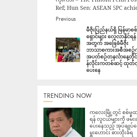
Ref; Hun Sen: ASEAN 5PC achi
Previous
မီဇိုးပြည်နယ်ရှိ မြန်မာ
ရှောင်များ လေ့လာနိုင်ရန်
အတွက် အခြေခံမီဇိုး
ဘာသာစကားအစီအစဥ်က
အပတ်စဉ်တနင်္လာနေ့တိုင်
န်လိုင်းကတစ်ဆင့် ထုတ်လွှ
ပေးနေ
TRENDING NOW
ကလေးမြို့တွင် စစ်မှုထ
ရန် လူငယ်များကို ဖမ်း
ပေးနေသည့် အုပ်ချုပ်
မှူးဟောင်း ဓားထိုးခံရ