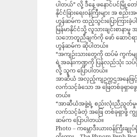
ပါတယ်” လို့ ဒီနေ့ ဖနောင်ပင်မြို့တ
နိုင်ငံခြားရေးဝန်ကြီးများ အ စည်းအ
ဟွန်ဆမ်က ထည့်သွင်းပြောကြားခဲ့
မြန်မာနိုင်ငံသို့ လူသားချင်းစာနာ
သဘောတူညီချက်ကို ဖော် ဆောင်ရာမှ
ဟွန်ဆမ်က ဆိုပါတယ်။
“အကျဉ်းသားတွေကို ထပ်မံ ကွက်မ
ရဲ့အခန်းကဏ္ဍကို ပြန်လည်သုံး သပ်ဖိ
လို့ သူက ပြောပါတယ်။
အာဆီယံ အလှည့်ကျဥက္ကဌအနေဖြင့် က
လက်သင့်ခံသော အ ဖြေတစ်ခုရှာဖွေဖ
တယ်။
“အာဆီယံအဖွဲ့ရဲ့ စည်းလုံးညီညွတ်မ
လက်သင့်ခံတဲ့ အဖြေ တစ်ခုရှာဖို့ က
ဆမ်က ပြောပါတယ်။
Photo – ကမ္ဘောဒီးယားဝန်ကြီးချုပ်ရု
ကိုးကား – The Phnom Penh Pos