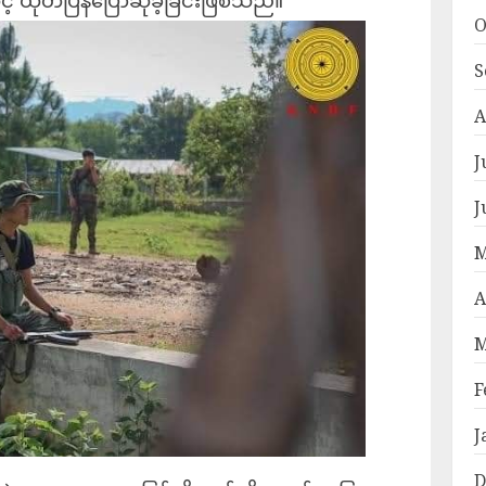
 ထုတ်ပြန်ပြောဆိုခဲ့ခြင်းဖြစ်သည်။
O
S
A
J
J
M
A
M
F
J
D