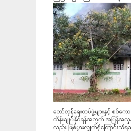
တော်လှန်ရေးတပ်ဖွဲ့များနှင့် စစ်ကောင
ထိန်းချုပ်နိုင်ရန်အတွက် အပြန်အလှန်တ
လည်း ဖြစ်ပွားလျှက်ရှိကြောင်းသိ