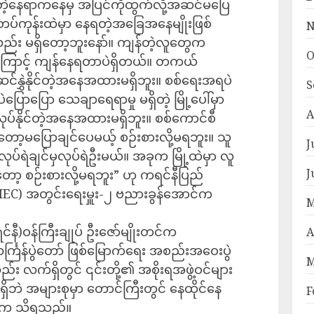
ှိတဲ့နေရာကနေမှ အပြင်ကိုထွက်လို့အဆင်မပြေ
တပ်ကုန်းထဲမှာ နေရတဲ့အခြေအနေမျိုးဖြစ်
N
ည်း မရှိတော့ဘူးနော်။ ကျန်တဲ့လူတွေက
O
ကြောင့် ကျန်နေရတာပဲရှိတယ်။ တကယ်
 ဆင်နွှဲနိုင်တဲ့အနေအထားမရှိဘူး။ စစ်ရေးအရပဲ
S
ြောပြော သေချာရေရာမှု မရှိတဲ့ မြို့ပေါ်မှာ
A
ြုလုပ်နိုင်တဲ့အနေအထားမရှိဘူး။ စစ်ကောင်စီ
ော့မပြောချင်ပေမယ့် စဉ်းစားလို့မရဘူး။ သူ
J
လုပ်ရဲချင်မှလုပ်ရဲဦးမယ်။ အခုက မြို့ထဲမှာ လူ
J
ော့ စဉ်းစားလို့မရဘူး” ဟု ကရင်နီပြည်
IEC) အတွင်းရေးမှူး-၂ ဗညားခွန်အောင်က
M
)ဝန်ကြီးချုပ် ဦးဇော်မျိုးတင်က
A
င်္ကြန်ပွဲတော် ဖြစ်မြောက်ရေး အစည်းအဝေးပွဲ
M
 လက်ရှိတွင် ၎င်းတို့၏ အစိုးရအဖွဲ့ဝင်များ
းမရှိဘဲ အများစုမှာ တောင်ကြီးတွင် နေထိုင်‌နေ
F
းထံက သိရသည်။