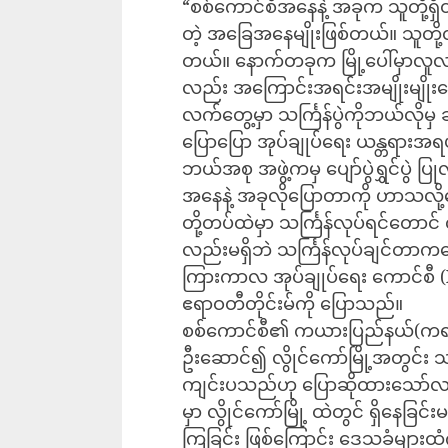
“စစ်ကောင်စီအနေနဲ့ အခုက သူတို့ရ
တဲ့ အခြေအနေမျိုးဖြစ်တယ်။ သူတို့
တယ်။ နောက်တခုက မြို့ပေါ်မှာလူလ
လည်း အကြောင်းအရင်းအမျိုးမျိုး
လက်တွေ့မှာ သင်္ကြန်ပွဲကိုဘယ်လိုမှ
ပြောပြော အုပ်ချုပ်ရေး ယန္တရားအရပဲပ
ဘယ်အစု အဖွဲ့ကမှ ပျော်ပွဲရွှင်ပွဲ ပ
အနေနဲ့ အခုလိုပြောတာကို ဟာသလို့တ
တို့တပ်ထဲမှာ သင်္ကြန်လုပ်ရင်တောင် 
လည်းမရှိဘဲ သင်္ကြန်လုပ်ချင်တာကတ
ကြားကာလ အုပ်ချုပ်ရေး ကောင်စီ (
ဧရာဝတီတိုင်းမ်ကို ပြောသည်။
စစ်ကောင်စီ၏ ကယားပြည်နယ်(ကရင်နီ
ဦးဆောင်၍ လွိုင်ကော်မြို့အတွင်း သ
ကျင်းပသည်ဟု ပြောဆို‌ထားသော်လည်း
မှာ လွိုင်ကော်မြို့ ထဲတွင် ရှိနေခြင်
ကြခြင်း ဖြစ်ကြောင်း ဒေသခံမျာ