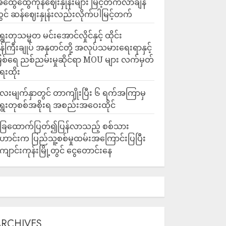
ထွေထွေကုန်ဈေးနှုန်းများ မြင့်တက်လာချိန်
ွင် ဆန်ဈေးနှုန်းလည်းလိုက်ပါမြင့်တက်
ွေးတုသမ္မတ မင်းအောင်လှိုင်နှင့် ထိုင်း
န်ကြီးချုပ် အနုတင်တို့ အလုပ်သမားရေးရာနှင့်
ြစ်ရေ ညစ်ညမ်းမှုဆိုင်ရာ MOU များ လက်မှတ်
ေးထိုး
ေးမျက်နှာတွင် တာကျိုးပြီး ၆ ရက်အကြာမှ
ွေးတုစစ်အစိုးရ အစည်းအဝေးထိုင်
ြေထောက်ပြတ်၍ပြန်လာသည့် စစ်သား
ောင်းက ပြည်သူ့စစ်မှုထမ်းအကြောင်းပြပြီး
ျောင်းကုန်းမြို့တွင် ငွေတောင်းနေ
ARCHIVES