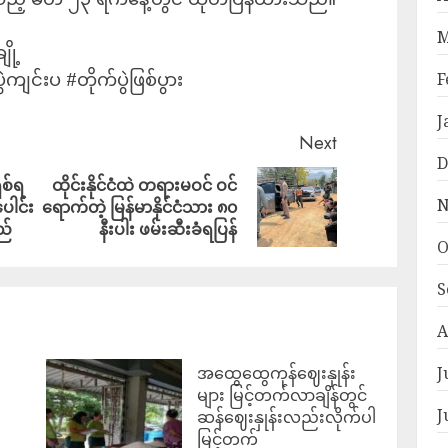
M
ို့
ဲကျင်းပ #တိုက်ပွဲဖြစ်ပွား
F
J
Next
D
ှစ်ရ
ထိုင်းနိုင်ငံထဲ တရားမဝင် ဝင်
N
ပေါင်း
ရောက်တဲ့ မြန်မာနိုင်ငံသား ၈၀
ည်
နီးပါး ဖမ်းဆီးခံရပြန်
O
S
A
J
အထွေထွေကုန်ဈေးနှုန်း
၍
များ မြင့်တက်လာချိန်တွင်
J
ဆန်ဈေးနှုန်းလည်းလိုက်ပါ
မြင့်တက်