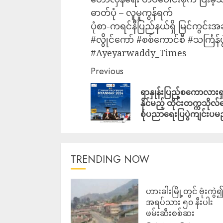
ဓာတ်ပုံ – လူမှုကွန်ရက်
ပုံစာ-ကရင်နီပြည်နယ်ရှိ မြင်ကွင်းအချ
#လွိုင်ကော် #စစ်ကောင်စီ #သင်္ကြန်ပွ
#Ayeyarwaddy_Times
Previous
ရာနှုန်းပြည့်စကောလားရ
နိုင်မည့် ထိုင်းတက္ကသိုလ်
စုံပညာရေးပြပွဲကျင်းပမ
TRENDING NOW
ဟားခါးမြို့တွင် ဗုံးကွဲ
အရပ်သား ၅၀ နီးပါး
ဖမ်းဆီးစစ်ဆး