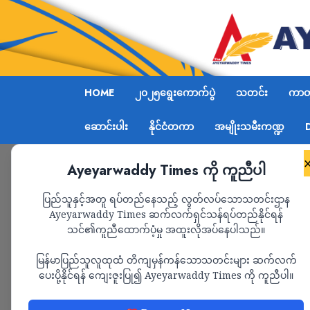
HOME
၂၀၂၅ရွေးကောက်ပွဲ
သတင်း
ကာတွ
ဆောင်းပါး
နိုင်ငံတကာ
အမျိုးသမီးကဏ္ဍ
Ayeyarwaddy Times ကို ကူညီပါ
Home
တိုက်ပွဲများဖြစ်ပွား‌နေပြီး နယ်မြေစိုးမိုးနို
ပြည်သူနှင့်အတူ ရပ်တည်နေသည့် လွတ်လပ်သောသတင်းဌာန
Ayeyarwaddy Times ဆက်လက်ရှင်သန်ရပ်တည်နိုင်ရန်
သင်၏ကူညီထောက်ပံ့မှု အထူးလိုအပ်နေပါသည်။
သတင်း
မြန်မာပြည်သူလူထုထံ တိကျမှန်ကန်သောသတင်းများ ဆက်လက်
တိုက်ပွဲများဖြစ်ပွား‌နေပ
ပေးပို့နိုင်ရန် ကျေးဇူးပြု၍ Ayeyarwaddy Times ကို ကူညီပါ။
ရှိသည့် လွိုင်ကော်တွ