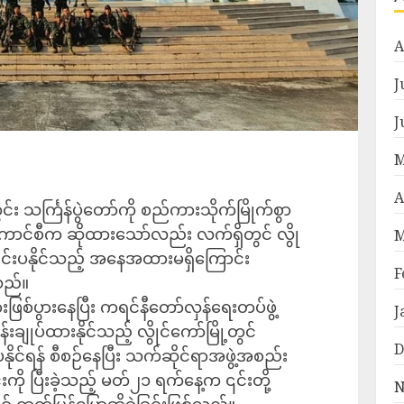
A
J
J
M
A
်း သင်္ကြန်ပွဲတော်ကို စည်ကားသိုက်မြိုက်စွာ
်ကောင်စီက ဆိုထားသော်လည်း လက်ရှိတွင် လွို
M
်ကျင်းပနိုင်သည့် အနေအထားမရှိကြောင်း
F
သည်။
ဖြစ်ပွားနေပြီး ‌ကရင်နီ‌တော်လှန်ရေးတပ်ဖွဲ့
J
်းချုပ်ထားနိုင်သည့် လွိုင်ကော်မြို့တွင်
D
နိုင်ရန် စီစဉ်နေပြီး သက်ဆိုင်ရာအဖွဲ့အစည်း
ကို ပြီးခဲ့သည့် မတ်၂၁ ရက်နေ့က ၎င်းတို့
N