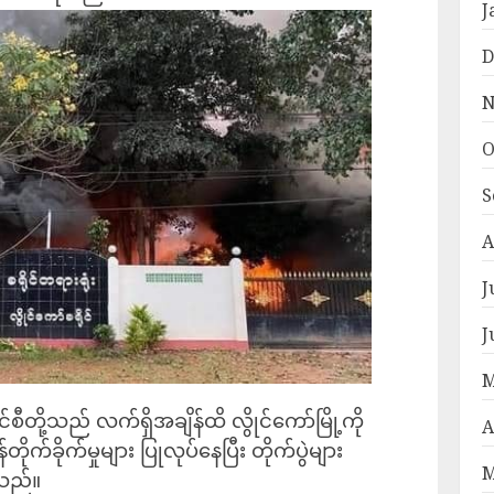
J
D
N
O
S
A
J
J
M
်စီတို့သည် လက်ရှိအချိန်ထိ လွိုင်ကော်မြို့ကို
A
ိုက်ခိုက်မှုများ ပြုလုပ်နေပြီး တိုက်ပွဲများ
M
ရသည်။