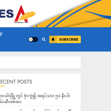
ေး
SUBSCRIBE
ာ
RECENT POSTS
ားခါးမြို့တွင် ဗုံးကွဲ၍ အရပ်သား ၅၀ နီးပါး
မ်းဆီးစစ်ဆး