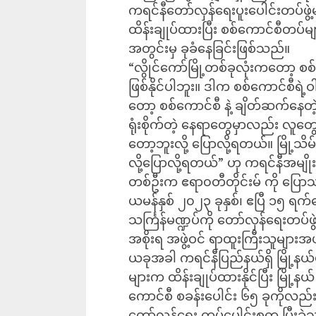
ကရင်နီတော်လှန်ရေးပူးပေါင်းတပ်ဖွဲ့မ
ထိန်းချုပ်ထားပြီး စစ်ကောင်စီတပ်မျ
အတွင်းမှ ခုခံနေခြင်းဖြစ်သည်။
“လွိုင်ကော်မြို့တစ်ခုလုံးကတော့ စစ်
ဖြစ်နိုင်ပါဘူး။ ဒါက စစ်ကောင်စီရဲ့
တော့ စစ်ကောင်စီ နဲ့ ချိတ်ဆက်နေတ
ရုံးစိုက်တဲ့ နေရာတွေမှာလည်း လူတ
တော့ဘူးလို့ ပြောလို့ရတယ်။ မြို့သိမ
လို့ပြောလို့ရတယ်” ဟု ကရင်နီအမျ
တစ်ဦးက ဧရာ၀တီတိုင်းမ် ကို ပြော
ယမန်နှစ် ၂၀၂၃ ခုနှစ်၊ ဧပြီ ၁၅ ရက
သင်္ကြန်မဏ္ဍပ်ကို တော်လှန်ရေးတပ်ဖွဲ့
အစိုးရ အဖွဲ့ဝင် ရာထူးကြီးသူများ
ယခုအခါ ကရင်နီပြည်နယ်ရှိ မြို့နယ်မျ
များက ထိန်းချုပ်ထားနိုင်ပြီး မြို့နယ်
ကောင်စီ စခန်းပေါင်း ၆၅ ခုကိုလည်း
တော်လှန်ရေး တပ်ပေါင်းစုက ပြီးခ