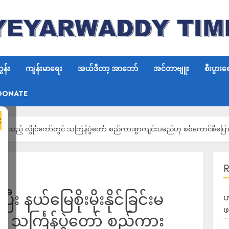
န်း
ကျန်းမာရေး
အယ်ဒီတာ့ အာဘော်
အင်တာဗျူး
စီးပွားရ
DONATE
×
င်ခြင်းမရှိသည့် လွိုင်ကော်တွင် သင်္ကြန်ပွဲတော် စည်ကားစွာကျင်းပမည်ဟု စစ်ကောင်စီပြေ
ြီး နယ်မြေစိုးမိုးနိုင်ခြင်းမ
ဟ
ဖ
င် သင်္ကြန်ပွဲတော် စည်ကား