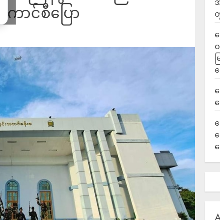
အ
်ကောင်စီပြော
တ
ရ
ဝ
မ
ရ
လ
ရ
ခ
ဟ
က