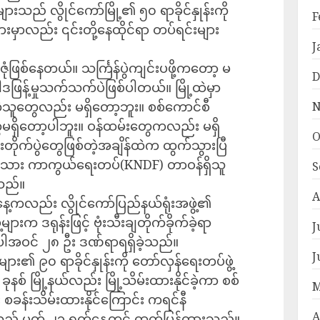
ျားသည် လွိုင်ကော်မြို့၏ ၅၀ ရာခိုင်နှုန်းကို
F
ားမှာလည်း ၎င်းတို့နေထိုင်ရာ တပ်ရင်းများ
J
ဇုံဖြစ်နေတယ်။ သင်္ကြန်ပွဲကျင်းပဖို့ကတော့ မ
D
ဝါဒဖြန့်မှုသက်သက်ပဲဖြစ်ပါတယ်။ မြို့ထဲမှာ
ဲ့သူတွေလည်း မရှိတော့ဘူး။ စစ်ကောင်စီ
N
ွေမရှိတော့ပါဘူး။ ဝန်ထမ်းတွေကလည်း မရှိ
O
်းတိုက်ပွဲတွေဖြစ်တဲ့အချိန်ထဲက ထွက်သွားပြီ
ိုးသား ကာကွယ်ရေးတပ်(KNDF) တာဝန်ရှိသူ
S
သည်။
A
်နေ့ကလည်း လွိုင်ကော်ပြည်နယ်ရုံးအဖွဲ့၏
များက ဒရုန်းဖြင့် ဗုံးသီးချတိုက်ခိုက်ခဲ့ရာ
J
အပါအဝင် ၂၈ ဦး ဒဏ်ရာရရှိခဲ့သည်။
J
ား၏ ၉၀ ရာခိုင်နှုန်းကို တော်လှန်ရေးတပ်ဖွဲ့
 ခုနစ် မြို့နယ်လည်း မြို့သိမ်းထားနိုင်ခဲ့ကာ စစ်
M
 စခန်းသိမ်းထားနိုင်ကြောင်း ကရင်နီ
A
ဲ့သည့် မတ် ၂၃ ရက်နေ့တွင် ထုတ်ပြန်ထားသည်။