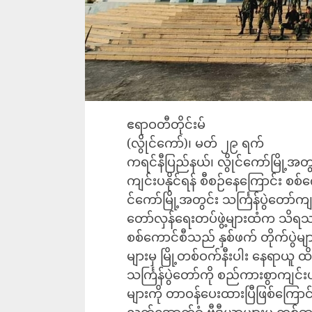
ဧရာဝတီတိုင်းမ်
(လွိုင်ကော်)၊ မတ် ၂၉ ရက်
ကရင်နီပြည်နယ်၊ လွိုင်ကော်မြို့အတွင
ကျင်းပနိုင်ရန် စီစဉ်နေကြောင်း စစ
င်ကော်မြို့အတွင်း သင်္ကြန်ပွဲတော
တော်လှန်ရေးတပ်ဖွဲ့များထံက သိရ
စစ်ကောင်စီသည် နှစ်ဖက် တိုက်ပွဲများ
များမှ မြို့တစ်ဝက်နီးပါး နေရာယူ ထိန
သင်္ကြန်ပွဲတော်ကို စည်ကားစွာကျင်းပ
များကို တာဝန်ပေးထားပြီဖြစ်ကြောင်း