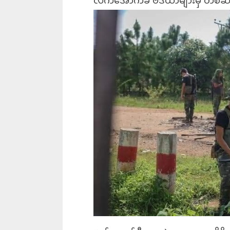
လက်အောက်ခံ ဗီဒီယာများမှ တစ်ဆင့်