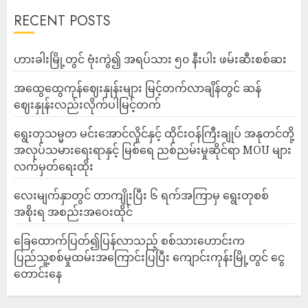
RECENT POSTS
ဟားခါးမြို့တွင် ဗုံးကွဲ၍ အရပ်သား ၅၀ နီးပါး ဖမ်းဆီးစစ်ဆး
အထွေထွေကုန်ဈေးနှုန်းများ မြင့်တက်လာချိန်တွင် ဆန်
ဈေးနှုန်းလည်းလိုက်ပါမြင့်တက်
ရွေးတုသမ္မတ မင်းအောင်လှိုင်နှင့် ထိုင်းဝန်ကြီးချုပ် အနုတင်တို့
အလုပ်သမားရေးရာနှင့် မြစ်ရေ ညစ်ညမ်းမှုဆိုင်ရာ MOU များ
လက်မှတ်ရေးထိုး
လေးမျက်နှာတွင် တာကျိုးပြီး ၆ ရက်အကြာမှ ရွေးတုစစ်
အစိုးရ အစည်းအဝေးထိုင်
ခြေထောက်ပြတ်၍ပြန်လာသည့် စစ်သားဟောင်းက
ပြည်သူ့စစ်မှုထမ်းအကြောင်းပြပြီး ကျောင်းကုန်းမြို့တွင် ငွေ
တောင်းနေ