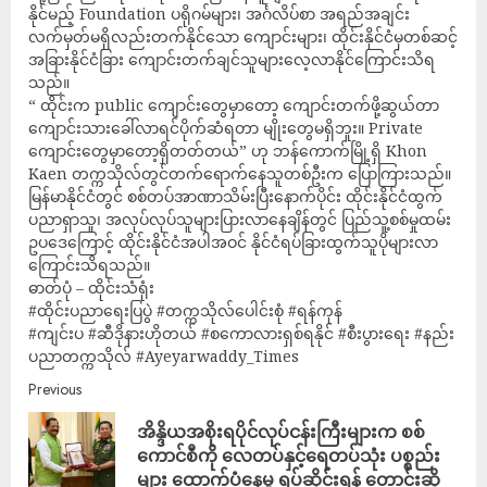
နိုင်မည့် Foundation ပရိုဂမ်များ၊ အင်္ဂလိပ်စာ အရည်အချင်း
လက်မှတ်မရှိလည်းတက်နိုင်သော ကျောင်းများ၊ ထိုင်းနိုင်ငံမှတစ်ဆင့်
အခြားနိုင်ငံခြား ကျောင်းတက်ချင်သူများလေ့လာနိုင်ကြောင်းသိရ
သည်။
“ ထိုင်းက public ကျောင်းတွေမှာတော့ ကျောင်းတက်ဖို့ဆွယ်တာ
ကျောင်းသားခေါ်လာရင်ပိုက်ဆံရတာ မျိုးတွေမရှိဘူး။ Private
ကျောင်းတွေမှာတော့ရှိတတ်တယ်” ဟု ဘန်ကောက်မြို့ရှိ Khon
Kaen တက္ကသိုလ်တွင်တက်ရောက်နေသူတစ်ဦးက ပြောကြားသည်။
မြန်မာနိုင်ငံတွင် စစ်တပ်အာဏာသိမ်းပြီးနောက်ပိုင်း ထိုင်းနိုင်ငံထွက်
ပညာရှာသူ၊ အလုပ်လုပ်သူများပြားလာနေချိန်တွင် ပြည်သူ့စစ်မှုထမ်း
ဥပဒေကြောင့် ထိုင်းနိုင်ငံအပါအဝင် နိုင်ငံရပ်ခြားထွက်သူပိုများလာ
ကြောင်းသိရသည်။
ဓာတ်ပုံ – ထိုင်းသံရုံး
#ထိုင်းပညာရေးပြပွဲ #တက္ကသိုလ်ပေါင်းစုံ #ရန်ကုန်
#ကျင်းပ #ဆီဒိုနားဟိုတယ် #စကောလားရှစ်ရနိုင် #စီးပွားရေး #နည်း
ပညာတက္ကသိုလ် #Ayeyarwaddy_Times
Previous
အိန္ဒိယအစိုးရပိုင်လုပ်ငန်းကြီးများက စစ်
ကောင်စီကို လေတပ်နှင့်ရေတပ်သုံး ပစ္စည်း
များ ထောက်ပံ့နေမှု ရပ်ဆိုင်းရန် တောင်းဆို