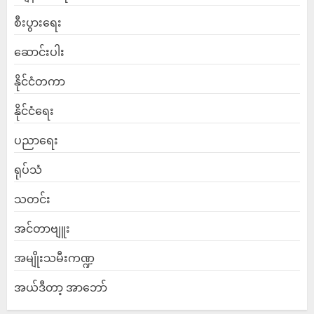
စီးပွားရေး
ဆောင်းပါး
နိုင်ငံတကာ
နိုင်ငံရေး
ပညာရေး
ရုပ်သံ
သတင်း
အင်တာဗျူး
အမျိုးသမီးကဏ္ဍ
အယ်ဒီတာ့ အာဘော်