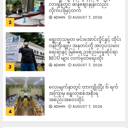
လာချိန်တွင် ဆန်ဈေးနှုန်းလည်း
လိုက်ပါမြင့်တက်
ADMIN
AUGUST 7, 2026
2
ရွေးတုသမ္မတ မင်းအောင်လှိုင်နှင့် ထိုင်း
ဝန်ကြီးချုပ် အနုတင်တို့ အလုပ်သမား
ရေးရာနှင့် မြစ်ရေ ညစ်ညမ်းမှုဆိုင်ရာ
MOU များ လက်မှတ်ရေးထိုး
ADMIN
AUGUST 7, 2026
3
လေးမျက်နှာတွင် တာကျိုးပြီး ၆ ရက်
အကြာမှ ရွေးတုစစ်အစိုးရ
အစည်းအဝေးထိုင်
ADMIN
AUGUST 7, 2026
4