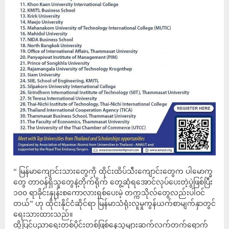
“ မြန်မာကျောင်းသားတွေကို ထိုင်းထိပ်သီးကျောင်းတွေက ပါမောက္ခ
တွေ တာဝန်ရှိသူတွေနဲ့တိုက်ရိုက် တွေ့ဆုံရအောင်လုပ်ပေးတဲ့ပွဲဖြစ်ပြီး
၁၀၀ ရာခိုင်းနှုန်းစကောလားရှစ်ပေးမဲ့ တက္ကသိုလ်တွေလည်းပါဝင်
တယ်” ဟု ထိုင်းနိုင်ငံဆိုင်ရာ မြန်မာသံရုံးလူမှုကွန်ယက်စာမျက်နှာတွင်
ရေးသားထားသည်။
ထို့ပြင်ပညာရေးတစ်ပိုင်းတစ်ဖြစ်နေသူများဆက်လက်တက်ရောက်