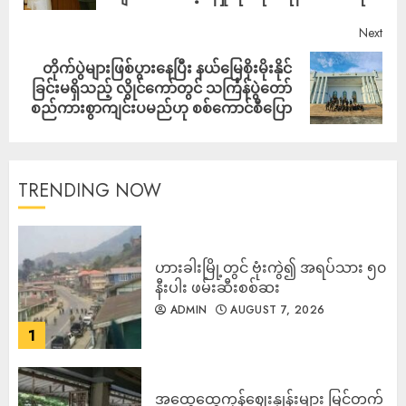
Next
တိုက်ပွဲများဖြစ်ပွား‌နေပြီး နယ်မြေစိုးမိုးနိုင်
ခြင်းမရှိသည့် လွိုင်ကော်တွင် သင်္ကြန်ပွဲတော်
စည်ကားစွာကျင်းပမည်ဟု စစ်ကောင်စီပြော
TRENDING NOW
ဟားခါးမြို့တွင် ဗုံးကွဲ၍ အရပ်သား ၅၀
နီးပါး ဖမ်းဆီးစစ်ဆး
ADMIN
AUGUST 7, 2026
1
အထွေထွေကုန်ဈေးနှုန်းများ မြင့်တက်