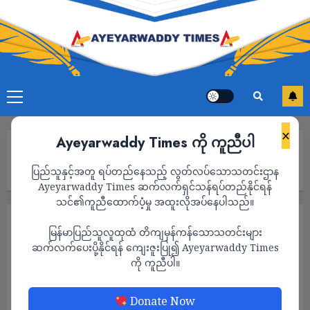
×
Ayeyarwaddy Times ကို ကူညီပါ
Home
ရာနှုန်းပြည့်စကောလားရှစ်ရနိုင်မည့် ထိုင်းတက္ကသိုလ်ပေါင်းစုံပညာရေး
ပြည်သူနှင့်အတူ ရပ်တည်နေသည့် လွတ်လပ်သောသတင်းဌာန
ပြပွဲကျင်းပမည်
Ayeyarwaddy Times ဆက်လက်ရှင်သန်ရပ်တည်နိုင်ရန်
သင်၏ကူညီထောက်ပံ့မှု အထူးလိုအပ်နေပါသည်။
သတင်း
မြန်မာပြည်သူလူထုထံ တိကျမှန်ကန်သောသတင်းများ
ရာနှုန်းပြည့်စကောလားရှစ်ရနိုင်မည့် ထိုင်း
ဆက်လက်ပေးပို့နိုင်ရန် ကျေးဇူးပြု၍ Ayeyarwaddy Times
ကို ကူညီပါ။
တက္ကသိုလ်ပေါင်းစုံပညာရေးပြပွဲကျင်းပမည်
ADMIN
MARCH 30, 2024
Donate Now