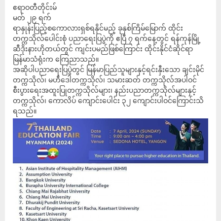
ဧရာဝတီတိုင်းမ်
မတ် ၂၉ ရက်
ရာနှုန်းပြည့်စကောလားရှစ်ရနိုင်မည့် ခုနှစ်ကြိမ်မြောက် ထိုင်း
တက္ကသိုလ်ပေါင်းစုံ ပညာရေးပြပွဲကို ဧပြီ ၇ ရက်နေ့တွင် ရန်ကုန်မြို့
ဆီဒိုးနားဟိုတယ်တွင် ကျင်းပမည်ဖြစ်ကြောင်း ထိုင်းနိုင်ငံဆိုင်ရာ
မြန်မာသံရုံးက ကြေညာသည်။
အဆိုပါပညာရေးပြပွဲတွင် မြန်မာပြည်သူများနှင့်ရင်းနှီးသော ချင်းမိုင်
တက္ကသိုလ်၊ မဟီဒေါတက္ကသိုလ်၊ သမားဆတ် တက္ကသိုလ်အပါဝင်
စီးပွားရေးအထူးပြုတက္ကသိုလ်များ၊ နည်းပညာတက္ကသိုလ်များနှင့်
တက္ကသိုလ်၊ ကောလိပ် ကျောင်းပေါင်း ၃၂ ကျောင်းပါဝင်ကြောင်းသိ
ရသည်။