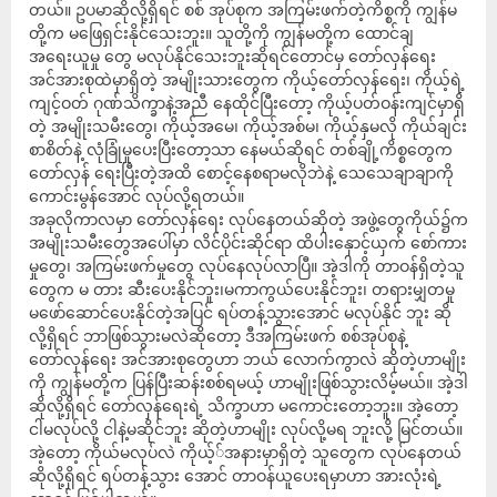
တယ်။ ဥပမာဆိုလို့ရှိရင် စစ် အုပ်စုက အကြမ်းဖက်တဲ့ကိစ္စကို ကျွန်မ
တို့က မဖြေရှင်းနိုင်သေးဘူး။ သူတို့ကို ကျွန်မတို့က ထောင်ချ
အရေးယူမှု တွေ မလုပ်နိုင်သေးဘူးဆိုရင်တောင်မှ တော်လှန်ရေး
အင်အားစုထဲမှာရှိတဲ့ အမျိုးသားတွေက ကိုယ့်တော်လှန်ရေး၊ ကိုယ့်ရဲ့
ကျင့်ဝတ် ဂုဏ်သိက္ခာနဲ့အညီ နေထိုင်ပြီးတော့ ကိုယ့်ပတ်ဝန်းကျင်မှာရှိ
တဲ့ အမျိုးသမီးတွေ၊ ကိုယ့်အမေ၊ ကိုယ့်အစ်မ၊ ကိုယ့်နှမလို ကိုယ်ချင်း
စာစိတ်နဲ့ လုံခြုံမှုပေးပြီးတော့သာ နေမယ်ဆိုရင် တစ်ချို့ကိစ္စတွေက
တော်လှန် ရေးပြီးတဲ့အထိ စောင့်နေစရာမလိုဘဲနဲ့ သေသေချာချာကို
ကောင်းမွန်အောင် လုပ်လို့ရတယ်။
အခုလိုကာလမှာ တော်လှန်ရေး လုပ်နေတယ်ဆိုတဲ့ အဖွဲ့တွေကိုယ်၌က
အမျိုးသမီးတွေအပေါ်မှာ လိင်ပိုင်းဆိုင်ရာ ထိပါးနှောင့်ယှက် စော်ကား
မှုတွေ၊ အကြမ်းဖက်မှုတွေ လုပ်နေလုပ်လာပြီ။ အဲ့ဒါကို တာဝန်ရှိတဲ့သူ
တွေက မ တား ဆီးပေးနိုင်ဘူး၊မကာကွယ်ပေးနိုင်ဘူး၊ တရားမျှတမှု
မဖော်ဆောင်ပေးနိုင်တဲ့အပြင် ရပ်တန့်သွားအောင် မလုပ်နိုင် ဘူး ဆို
လို့ရှိရင် ဘာဖြစ်သွားမလဲဆိုတော့ ဒီအကြမ်းဖက် စစ်အုပ်စုနဲ့
တော်လှန်ရေး အင်အားစုတွေဟာ ဘယ် လောက်ကွာလဲ ဆိုတဲ့ဟာမျိုး
ကို ကျွန်မတို့က ပြန်ပြီးဆန်းစစ်ရမယ့် ဟာမျိုးဖြစ်သွားလိမ့်မယ်။ အဲ့ဒါ
ဆိုလို့ရှိရင် တော်လှန်ရေးရဲ့ သိက္ခာဟာ မကောင်းတော့ဘူး။ အဲ့တော့
ငါမလုပ်လို့ ငါနဲ့မဆိုင်ဘူး ဆိုတဲ့ဟာမျိုး လုပ်လို့မရ ဘူးလို့ မြင်တယ်။
အဲ့တော့ ကိုယ်မလုပ်လဲ ကိုယ့််အနားမှာရှိတဲ့ သူတွေက လုပ်နေတယ်
ဆိုလို့ရှိရင် ရပ်တန့်သွား အောင် တာဝန်ယူပေးရမှာဟာ အားလုံးရဲ့