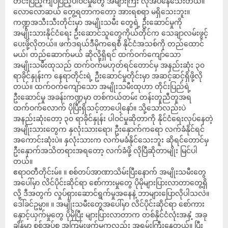
တင်းပြည့်ကျပ်ပြည့်ပါဝင်မှုတွေ အများကြီး လိုအပ်နေသေးတယ်။
လောလောဆယ် တွေ့ရတာကတော့ အားရစရာ မရှိသေးဘူး။
ကဏ္ဍအသီးသီးတိုင်းမှာ အမျိုးသမီး တွေရဲ့ ဦးဆောင်မှုကို
အမျိုးသားနိုင်ငံရေး ဦးဆောင်သူတွေကိုယ်တိုင်က သေချာလမ်းဖွင့်
ပေးဖို့လိုတယ်။ ဖက်ဒရယ်ဒီမိုကရေစီ နိုင်ငံအသစ်ကို တည်ထောင်
မယ်၊ တည်ဆောက်မယ် ဆိုလို့ရှိရင် ထက်ဝက်ကျော်သော
အမျိုးသမီးထုသည် ထက်ဝက်မဟုတ်ရင်တောင်မှ အနည်းဆုံး ၃၀
ရာခိုင်နှုန်းက နေရာတိုင်းရဲ့ ဦးဆောင်မှုတိုင်းမှာ အဆင့်ဆင့်ရှိဖို့လို
တယ်။ ထက်ဝက်ကျော်သော အမျိုးသမီးထုဟာ တိုင်းပြည်ရဲ့
ဦးဆောင်မှု အခန်းကဏ္ဍမှာ တစ်ကယ်တမ်း တန်းတူညီတူအရ
ထက်ဝက်လောက် ပိုပြီးရှိသင့်တာပေါ့နော်။ သို့သော်လည်းပဲ
အနည်းဆုံးတော့ ၃၀ ရာခိုင်နှုန်း ပါဝင်မှုဆိုတာကို နိုင်ငံရေးလုပ်နေတဲ့
အမျိုးသားတွေက နှလုံးသားရော၊ ဦးနှောက်ကရော လက်ခံနိုင်ရင်
အကောင်းဆုံးပဲ။ နှလုံးသားက လက်မခံနိုင်သေးဘူး ဆိုရင်တောင်မှ
ဦးနှောက်အသိတရားအရတော့ လက်ခံဖို့ လိုပြီဆိုတာမျိုး မြင်ပါ
တယ်။
ဧရာဝတီတိုင်းမ်။ ။ စစ်တပ်အာဏာသိမ်းပြီးနောက် အမျိုးသမီးတွေ
အပေါ်မှာ လိင်ပိုင်းဆိုင်ရာ စော်ကားမှုတွေ ပိုမိုများပြားလာတာတွေ့ရှိ
လို့ ဒီအတွက် လှုပ်ရှားဆောင်ရွက်မှုအနေနဲ့ ဘာများပြောလိုပါသလဲ။
ဒေါ်ခင်ဥမ္မာ။ ။ အမျိုးသမီးတွေအပေါ်မှာ လိင်ပိုင်းဆိုင်ရာ စော်ကား
နှောင့်ယှက်မှုတွေ ပိုမိုပြီး များပြားလာတာက တစ်နိုင်ငံလုံးအနှံ့ အခု
ချိန်မှာ စစ်အုပ်စု အကြမ်းဖက်မှုကလည်း အရမ်းကြီးနေတယ်။ ပြီး