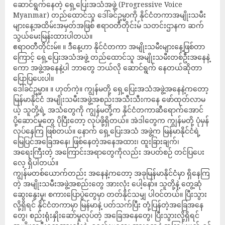
ဆောင်ရွက်နေတဲ့ ရှေ့ပြေးအသံအဖွဲ့ (Progressive Voice
Myanmar) တည်ထောင်သူ ဒေါ်ခင်ဥမ္မာကို နိုင်ငံတကာအမျိုးသမီး
များနေ့အထိမ်းအမှတ်အဖြစ် ဧရာဝတီတိုင်းမ် သတင်းဌာနက ဆက်
သွယ်မေးမြန်းထားပါတယ်။
ဧရာဝတီတိုင်းမ်။ ။ ဒီနေ့ဟာ နိုင်ငံတကာ အမျိုးသမီးများနေ့ဖြစ်တာ
ကြောင့် ရှေ့ပြေးအသံအဖွဲ့ တည်ထောင်သူ အမျိုးသမီးတစ်ဦးအနေနဲ့
ကော အဖွဲ့အနေနဲ့ပါ ဘာတွေ ဘယ်လို ဆောင်ရွက် နေတယ်ဆိုတာ
ပြောပြပေးပါ။
ဒေါ်ခင်ဥမ္မာ။ ။ ဟုတ်ကဲ့။ ကျွန်မတို့ ရှေ့ပြေးအသံအဖွဲ့အနေနဲ့ကတော့
မြန်မာနိုင်ငံ အမျိုးသမီးအဖွဲ့အစည်းအသီးသီးကနေ ဖော်ထုတ်လာမ
ယ့် သူတို့ရဲ့ အသံတွေကို ကျွန်မတို့က နိုင်ငံတကာဆီရောက်အောင်
ပို့ဆောင်မှုတွေ ပိုပြီးတော့ လုပ်ဖို့ရှိတယ်။ အဲဒါတွေက ကျွန်မတို့ ပုံမှန်
လုပ်နေကြ ဖြစ်တယ်။ နောက် ရှေ့ပြေးအသံ အဖွဲ့က မြန်မာနိုင်ငံရဲ့
မြေပြင်အခြေအနေ၊ ဖြစ်နေတဲ့အနေအထား၊ ထူးခြားချက်၊
အရေးကြီးတဲ့ အကြောင်းအရာတွေကိုလည်း အပတ်စဉ် တင်ပြပေး
လေ့ ရှိပါတယ်။
ကျွန်မတစ်ယောက်တည်း အနေနဲ့ကတော့ အခုမြန်မာနိုင်ငံမှာ ရှိနေကြ
တဲ့ အမျိုးသမီးအဖွဲ့အစည်းတွေ အားလုံး ပေါ့နော်။ သူတို့နဲ့ တွေ့ဆုံ
ဆွေးနွေးမှု၊ စကားပြောပွဲတွေမှာ တတ်နိုင်သမျှ ပါဝင်တယ်။ ပြီးသွား
လို့ရှိရင် နိုင်ငံတကာမှာ မြန်မာနဲ့ ပတ်သက်ပြီး တုံ့ပြန်တဲ့အခြေအနေ
တွေ၊ စည်းရုံးနှိုးဆော်မှုလုပ်တဲ့ အခြေအနေတွေ၊ ပြီးသွားလို့ရှိရင်