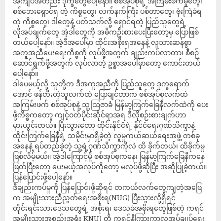
အကျပ်အတည်း ဒုက္ခတွေပေါ့နော်။ စစ်အုပ်စုရဲ့ အကြမ်းဖက်မှုတွေ၊
စစ်ဘေးရှောင်ရ တဲ့ ကိစ္စတွေ၊ လက်နက်ကြီး ပစ်တာတွေ၊ ဗုံးကြဲခံရ
တဲ့ ကိစ္စတွေ၊ ဒါတွေနဲ့ ပတ်သက်လို့ ရှောင်ရတဲ့ ပြည်သူတွေရဲ့
လိုအပ်ချက်တွေ အဲ့ဒါတွေကို အဓိကဦးစားပေးပြီးတော့မှ ပြောဖြစ်
တယ်ပေါ့နော်။ အဲ့ဒီအပေါ်မှာ ထိုင်းအစိုးရအနေနဲ့ လူသားဆန်စွာ
အကူအညီပေးရေးကိစ္စကို လုပ်ဖို့အတွက် ချည်းကပ်လာတာ၊ စီစဉ်
ဆောင်ရွက်ဖို့အတွက် လုပ်လာတဲ့ ဥစ္စာအပေါ်မှာတော့ ကောင်းတယ်
ပေါ့နော်။
ဒါပေမယ့်လို့ သူတို့က ဒီအကူအညီကို ပြည်သူတွေ ဒုက္ခရောက်
အောင် ဖန်တီးတဲ့သူလက်ထဲ ပြောချင်တာက စစ်အုပ်စုလက်ထဲ
အကြမ်းဖက် စစ်အုပ်စုနဲ့ သူ့ဩဇာခံ မြန်မာ့ကြက်ခြေနီလက်ထဲကို ပေး
ဖို့ကိစ္စကတော့ ကျင့်ဝတ်ပိုင်းဆိုင်ရာအရ ဒီလိုစဉ်းစားချက်ဟာ
မှားယွင်းတယ်။ ပြီးသွားတော့ ထိုင်းနိုင်ငံရဲ့ နိုင်ငံရေးဂုဏ်သိက္ခာနဲ့
ထိုင်းကြက်ခြေနီရဲ့ သမိုင်းမှာရှိခဲ့တဲ့ လူမှုကယ်ဆယ်ရေးအဖွဲ့ တစ်ခု
အနေနဲ့ ရပ်တည်ခဲ့တဲ့ သူ့ရဲ့ဂုဏ်သိက္ခာကိုလဲ ထိ ခိုက်တယ်၊ ထိခိုက်မှု
ဖြစ်လိမ့်မယ်။ အဲ့ဒါကြောင့်မို့ စစ်အုပ်စုကနေ၊ မြန်မာ့ကြက်ခြေနီကနေ
ဖြတ်ပြီးတော့ ပေးမယ့်အလုပ်ကိုတော့ မလုပ်ဖို့ဆိုပြီး အဆိုပြုခဲ့တယ်။
ပြန်ပြောင်းဖို့ပေါ့နော်။
ဒီချည်းကပ်မှုကို ပြန်ပြောင်းဖို့ဆိုရင် တကယ်လက်တွေ့ကျတဲ့အဖြေ
က အမျိုးသားညီညွတ်ရေးအစိုးရ(NUG) ပြီးသွားလို့ရှိရင်
တိုင်းရင်းသားဒေသတွေရဲ့ အစိုးရ၊ ဒေသခံအစိုးရတွေဖြစ်တဲ့ ကရင်
အမျိုးသားအစည်းအရုံး KNU) တို့ ကရင်နီကြားကာလအုပ်ချုပ်ရေး