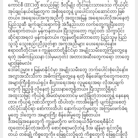
ကောင်စီ (IEC)တို့ စသည်ဖြင့် ဒီလိုမျိုး တိုင်းရင်းသားဒေသ ကိုယ်ပိုင်
အုပ်ချုပ်နယ်မြေတွေက အစိုးရတွေနဲ့ ပူးပေါင်းလုပ်ဆောင်တာ ဖြစ်
တယ်။ အရေးပေါ်အကူအညီကို အထူးအမြန် အရေးပေါ်လိုအပ်နေတဲ့
ပြည်သူဆီ ချက်ချင်းရောက်ဖို့ အဲဒီနည်းဟာ လက်တွေ့ကျပြီးတော့
ထိရောက်တယ်၊ မှန်ကန်တယ်။ ပြီးသွားတော့ ကျင့်ဝတ် သိက္ခာပိုင်း
ဆိုင်ရာအရလဲ မှန်ကန်တယ်။ ကျွန်မတို့ခေါ်တာတော့ ပြည်သူမှ ပြည်
သူသို့ သွေးစည်းညီညွတ်စွာ အကူအညီများ ပေးရေးပေါ့နော်။
ဧရာဝတီတိုင်းမ်။ ။ ကျွန်တော်တို့နိုင်ငံမှာ အမျိုးသမီးတွေကြုံတွေ့နေ
ရတဲ့ အဓိကပြဿနာ (ဒါမှမဟုတ်) အတားအဆီးတွေကရော ဘာတွေ
များဖြစ်မလဲ။
ဒေါ်ခင်ဥမ္မာ။ ။ မြန်မာနိုင်ငံမှာ အမျိုးသမီးတွေ ဘက်ပေါင်းစုံပေါ့နော်။
အလွှာအသီးသီးက အဓိကကြုံတွေ့နေ ရတဲ့ စိန်ခေါ်ချက်တွေကတော့
အများကြီးရှိတယ်ရှင့်။ စီးပွားရေးအရ၊ လူမှုရေးအရ၊ လိုအပ်ချက်
တွေကို ဖြည့်ဖို့ လိုနေတဲ့ ပြဿနာတွေရှိတယ်။ ပြီးသွားလို့ရှိရင်
အထူးသဖြင့် ကိုယ့်ရဲ့အိမ်ထဲမှာတောင်မှ မလုံခြုံတဲ့ဘဝတွေနဲ့ နေနေရ
တာ။ ကိုယ့်ရဲ့ဂုဏ်သိက္ခာကို ထိပါးတဲ့၊ ကာအိန္ဒြေကို ပျက်ပြားစေတဲ့
လိင်ပိုင်းဆိုင်ရာ စော်ကားထိပါး နှောက်ယှက်မှုတွေ၊ အကြမ်းဖက်ခံရ
မှုတွေ ဒါတွေက အများကြီး စိန်ခေါ်မှုတွေ ဖြစ်တယ်။
ဒီအခြေအနေတွေကို ကျွန်မတို့က ဖက်ဒရယ်ဒီမိုကရေစီနိုင်ငံ
ထူထောင်နိုင်တဲ့အထိကို စောင့်စရာမလိုဘဲနဲ့ ဒီအ ချိန်မှာ ရှင်းလို့ရ
တယ် တစ်ချို့ကိစ္စတွေကို။ ဖြေရှင်းလို့ရတဲ့ ကိစ္စတွေကို ဖြေရှင်းဖို့လို