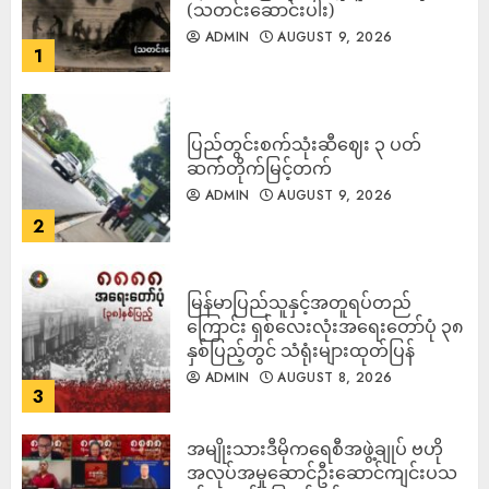
(သတင်းဆောင်းပါး)
ADMIN
AUGUST 9, 2026
1
ပြည်တွင်းစက်သုံးဆီဈေး ၃ ပတ်
ဆက်တိုက်မြင့်တက်
ADMIN
AUGUST 9, 2026
2
မြန်မာပြည်သူနှင့်အတူရပ်တည်
ကြောင်း ရှစ်လေးလုံးအရေးတော်ပုံ ၃၈
နှစ်ပြည့်တွင် သံရုံးများထုတ်ပြန်
ADMIN
AUGUST 8, 2026
3
အမျိုးသားဒီမိုကရေစီအဖွဲ့ချုပ် ဗဟို
အလုပ်အမှုဆောင်ဦးဆောင်ကျင်းပသ