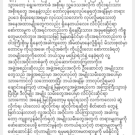
သွားတော့ ရွေးကောက်ခံ အစိုးရ၊ သူ့ဒေသအလိုက် တိုင်းရင်းသား
အစိုးရတွေ အနေနဲ့လည်း တော်လှန်ရေးလုပ်နေရတဲ့အချိန်မှာ တရား
ဥပဒေ စိုးမိုးရေးအရမှာ လုပ်သင့်သလောက် လုပ်လို့မရသေးတဲ့
အနေအထားမျိုးတွေကလည်း ရှိနေတယ်လေ။ လိင်ပိုင်းဆိုင်ရာ
စော်ကားမှုက ဟိုအရင်ကတည်းက ရှိနေပြီးသား။ အခုမှစဖြစ်တဲ့ ကိစ္စ
တွေမဟုတ်ဘူး။ အထူးသဖြင့် မြန်မာနိုင်ငံမှာ ဟိုးအရင်ကတည်းက ဖို
ဝါဒကြီးစိုးမှု ရှိနေတဲ့အခါကျတော့ အိမ်ထဲမှာနေလို့ရှိရင် မိသားစုထဲမှာ
တောင်မှ ကိုယ့်အဖေ၊ ကိုယ့်အစ်ကို၊ ကိုယ့်ဦးလေး စော်ကားခံရတဲ့
ဘဝမျိုးတွေကိုတောင် ဘယ်သူမှ မပြောရဲဘဲနဲ့ နေခဲ့ရတဲ့ လူ့
အသိုင်းအဝိုင်းတစ်ခုကို တည်ဆောက်ထားကြတာကိုး။
အဖွဲ့အစည်းဆိုလည်း အဖွဲ့အစည်းအလိုက် ဦးဆောင်တဲ့ အမျိုးသား
တွေသည် အဖွဲ့အစည်းမှာ အလုပ်လုပ်တဲ့ အမျိုးသမီးတွေအပေါ်မှာ
သားကောင်လို သဘောထားပြီး ဘယ်အချိန်၊ ဘာလုပ်လို့ရမလဲ
ချောင်းနေကြတဲ့ ဟာမျိုးနဲ့ မြန်မာ့လူ့အဖွဲ့အစည်းက အကြာကြီးသွားခဲ့
ပြီးပြီ။ ဒီလိုမျိုး အမျိုး သမီးတွေအပေါ်မှာ လိင်ပိုင်းဆိုင်ရာ
သားကောင် အနေနဲ့ မြင်ပြီးတော့မှ ရရင်ရသလို လက်ကလေးပဲ ဆွဲ
လိုက်ရ၊ ပါးလေးပဲ ဆွဲလိုက်ရ၊ ဆွဲလိုက်ရဆိုတဲ့ စိတ်ဓာတ် တွေနဲ့
ဖြတ်သန်းလာတဲ့ လူ့အသိုင်း အဝိုင်းက သိပ်ကြာသွားတဲ့ အခါကျ
တော့ ကျူးလွန်ခံလိုက်ရတဲ့ အမျိုးသမီးတွေအတွက် တရားမျှတမှုကို
ဖော်ဆောင်ပေးဖို့ ကောင်းမွန်တဲ့၊ တကယ်ရသင့်တဲ့ တရားမျှတမှုကို
ဖော်ဆောင်နိုင် တဲ့ဟာမျိုးက ရမှမရခဲ့တာ။မတရားမှုကို မခံနိုင်လို့