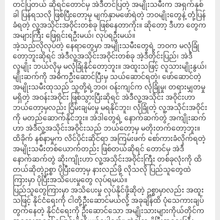
တင်ပြတယ် ဆိုရင်တောင်မှ အဲဒီတင်ပြတဲ့ အမျိုးသမီးက အရှက်နှစ်
ခါ ပြန်ရသလို ဖြစ်ပြီးတော့မှ မျက်နှာမဖော်ရဲတဲ့ ဘဝမျိုးတွေနဲ့ တုံ့ပြန်
ခံရတဲ့ လူ့အသိုင်းအဝိုင်းတစ်ခု ဖြစ်နေတာကိုး။ ဆိုတော့ ဒီဟာ တွေက
အများကြီး ဖြေရှင်းရဦးမယ်၊ လုပ်ရဦးမယ်။
အဲ့သည်လိုလုပ်တဲ့ နေရာတွေမှာ အမျိုးသမီးတွေရဲ့ ဘဝက မလုံခြုံ
တော့ဘူးဆိုရင် အဲဒီလူ့အသိုင်းအဝိုင်းတစ်ခု အဲ့ဒီတိုင်းပြည်၊ အဲဒီ
လူမျိုး ဘယ်လိုမှ မလုံခြုံနိုင်တော့ဘူး။ အထူးသဖြင့် လူသားမျိုးနွယ်၊
မျိုးဆက်ကို အဓိကဦးဆောင်ပြီးမှ သယ်ဆောင်ရတဲ့၊ ဖော်ဆောင်တဲ့
အမျိုးသမီးထုသည် သူတို့ရဲ့ဘဝ၊ ဝန်းကျင်က လုံခြုံမှု၊ တရားမျှတမှု
မရှိတဲ့ အဝန်းအဝိုင်း ဖြစ်သွားပြီးဆိုရင် အဲဒီလူ့အသိုင်း အဝိုင်းဟာ
ဘယ်တော့မှလည်း ငြိမ်းချမ်းမှု မရနိုင်ဘူး၊ လုံခြုံတဲ့ လူ့အသိုင်းအဝိုင်း
ကို မတည်ဆောက်နိုင်ဘူး။ အဲဒါတွေရဲ့ နောက်ဆက်တွဲ အကျိုးဆက်
ဟာ အဲဒီလူ့အသိုင်းအဝိုင်းသည် ဘယ်တော့မှ မတိုးတက်တော့ဘူး။
ထိခိုက် နစ်နာမှုက လိင်ပိုင်းဆိုင်ရာ အကြမ်းဖက် စော်ကားခံလိုက်ရတဲ့
အမျိုးသမီးတစ်ယောက်တည်း ဖြစ်တယ်ဆိုရင် တောင်မှ အဲဒီ
နောက်ဆက်တွဲ ဆိုးကျိုးဟာ လူ့အသိုင်းအဝိုင်းကြီး တစ်ခုလုံးကို ထိ
တယ်ဆိုတဲ့ဥစ္စာ ပိုပြီးတော့မှ နားလည်ဖို့ လိုသလို ပြည်သူတွေထဲ
ကြားမှာ ပိုပြီးအသိပေးမှုတွေ လုပ်ရမယ်။
ပြည်သူတွေကြားမှာ အသိပေးမှု လုပ်နိုင်ဖို့ဆိုတဲ့ ဥစ္စာမှာလည်း အထူး
သဖြင့် နိုင်ငံရေးကို ငါတို့ဦးဆောင်မယ်လို့ အခုချိန်ထိ ပုံသေကားချပ်
တွက်နေတဲ့ နိုင်ငံရေးကို ဦးဆောင်သော အမျိုးသားများကိုယ်တိုင်က