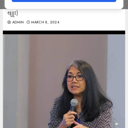
သွယ်မေးမြန်းခြင်း (အမျိုးသမီးကဏ္ဍ-အင်တာ
ဗျုး)
ADMIN
MARCH 8, 2024