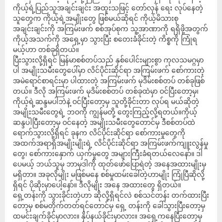
ကိုယ့်ရဲ့ပြည်သူအချင်းချင်း အထူးသဖြင့် တော်လှန် ရေး လုပ်နေတဲ့
သူတွေက ကိုယ့်ရဲ့အမျိုးတွေ ဖြစ်မယ်ဆိုရင် ကိုယ့်မိသားစု
အချင်းချင်းကို အကြမ်းဖက် စစ်အုပ်စုက သူ့အာဏာကို ရရှိဖို့အတွက်
ကိုယ့်အသက်ကို အရှေ့မှာ သွားပြီး စတေးခံခိုင်းတဲ့ ကိစ္စကို ကြုံရ
မယ့်ဟာ တစ်ခုရှိတယ်။
ပြီးသွားလို့ရှိရင် မြန်မာစစ်တပ်သည် နှစ်ပေါင်းများစွာ ကုလသမဂ္ဂမှာ
ပါ အမျိုးသမီးတွေပေါ်မှာ လိင်ပိုင်းဆိုင်ရာ အကြမ်းဖက် စော်ကားတဲ့
အမဲရောင်စာရင်းမှာ ပါထားတဲ့ အကြမ်းဖက် မုဒိမ်းစစ်တပ် တစ်ခုဖြစ်
တယ်။ ဒီလို အကြမ်းဖက် မုဒိမ်းစစ်တပ် တစ်ခုထဲမှာ ဝင်ပြီးတော့မှ၊
ကိုယ့်ရဲ့ဆန္ဒမပါဘဲနဲ့ ဝင်ပြီးတော့မှ သူတို့ခိုင်းတာ လုပ်ရ မယ်ဆိုတဲ့
အမျိုးသမီးတွေရဲ့ ဘဝကို ကျွန်မတို့ တွေးကြည့်လို့ရတယ်။ကိုယ့်
ဆန္ဒပါပြီးတော့မှ ဝင်နေတဲ့ အမျိုးသမီးတွေတောင်မှ ဒီစစ်တပ်ထဲ
ရောက်သွားလို့ရှိရင် ခုနက လိင်ပိုင်းဆိုင်ရာ စော်ကားမှုတွေကို
အထက်အရာရှိအမျိုးမျိုးရဲ့ လိင်ပိုင်းဆိုင်ရာ အကြမ်းဖက်ကျူးလွန်မှု
တွေ၊ စော်ကားနှောက် ယှက်မှုတွေ အများကြီးခံရတယ်လေနော်။ ဒါ
ပေမယ့် ဘယ်သူမှ ဘာမှဒါကို ထုတ်ဖော်ပြောရဲတဲ့ အနေအထားမျိုးမှ
မရှိတာ။ အခုလိုမျိုး မဖြစ်မနေ စစ်မှုထမ်းခေါ်တဲ့ဟာမျိုး ကြုံပြီဆိုလို့
ရှိရင် ပိုဆိုးမှာပေါ့နော်။ ဒီလိုမျိုး အနေ အထားတွေ ရှိတယ်။
ရှေ့တန်းကို သွားခိုင်းတဲ့ဟာ ဆိုလို့ရှိရင်လဲ စစ်သင်တန်း တက်ထားပြီး
တော့မှ စစ်မတိုက်တတ်ရင်တောင်မှ ရှေ့ တန်းကို ခေါ်သွားပြီးတော့မှ
ထမင်းချက်ခိုင်မှာလား။ နှိပ်နယ်ခိုင်းမှာလား။ အရှေ့ကနေပြီးတော့မှ