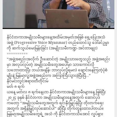
နိုင်ငံတကာအမျိုးသမီးများနေ့အထိမ်းအမှတ်အဖြစ် ရှေ့ပြေးအသံ
အဖွဲ့ (Progressive Voice Myanmar) တည်ထောင်သူ ဒေါ်ခင်ဥမ္မာ
ကို ဆက်သွယ်မေးမြန်းခြင်း (အမျိုးသမီးကဏ္ဍ-အင်တာဗျုး)
==========
“အဖွဲ့အစည်းအလိုက် ဦးဆောင်တဲ့ အမျိုးသားတွေသည် အဖွဲ့အစည်း
မှာ အလုပ်လုပ်တဲ့ အမျိုးသမီးတွေအပေါ်မှာ သားကောင်လို
သဘောထားပြီး ဘယ်အချိန်၊ ဘာလုပ်လို့ရမလဲ ချောင်းနေကြတဲ့ပုံစံ
မျိုးနဲ့ မြန်မာ့လူ့အဖွဲ့အစည်းက အကြာကြီးသွားခဲ့ပြီးပြီ…”
နိုင်မင်းလွင်/ဧရာဝတီတိုင်းမ်
မတ် ၈ ရက်
ယနေ့ မတ်လ ၈ ရက်နေ့ဟာ နိုင်ငံတကာအမျိုးသမီးများနေ့ ဖြစ်ပြီး
၂၀၂၄ ခုနှစ် နိုင်ငံတကာ အမျိုးသမီးများနေ့အတွက် ဆောင်ပုဒ်
ကတော့ “အမျိုးသမီးတွေအတွက် ရင်းနှီးမြှုပ်နှံပြီး တိုးတက်ရေး
အတွက် အရှိန်မြှင့်လုပ်ဆောင်ပါ” ဆိုပြီး တိုက်တွန်းထားပါတယ်။
မြန်မာ့အမျိုးသမီးတွေရဲ့ အသံ ကို နိုင်ငံတကာသိအောင် လှုပ်ရှား