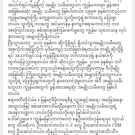
အသက်ရှင်ကျန်ရှိတဲ့ အမျိုး သမီးတွေဟာ ကျွန်မဘဝမှာ ခွန်အား
အဖြစ်စေဆုံး အမျိုး သမီးတွေ ဖြစ်ပါတယ်။ ၁၉၉၈ ခုနှစ်ကတည်းက
ကျွန်မအများကြီး တွေ့ဖူးတယ်။ သူတို့တွေနဲ့ စကားတွေ ပြောဖူး
တယ်။ သူတို့ရဲ့ဘဝတွေ အင်မတန်မှ နာကျင်စရာကောင်းတဲ့ ဘဝ
အကြောင်းတွေ၊ စစ်အုပ်စုအကြမ်းဖက်မှုတွေ ကျွန်မ သုတေသန လုပ်
ခဲ့တာတွေ အများကြီးရှိတယ်။
ပြီးသွားတော့ ၂၀၁၇ ခုနှစ်က ဆိုလို့ရှိရင် ရိုဟင်ဂျာအမျိုးသမီးတွေ
အစုလိုက်အပြုံလိုက် မုဒိမ်းကျင့်သတ်ဖြတ်ခံရတယ်။ တချို့ဆိုလို့ရှိ
ရင် အသက်ရှင်သန် ကျန်ပြီးတော့မှ ဘင်္ဂလားဒေ့ရှ် နယ်စပ်ကို
ထွက်ပြေးသွားရတယ်။ အဲဒါ ဆိုလည်း ကျွန်မ ၂၀၁၈ ခုနှစ်မှာ ဘင်္ဂ
လားဒေ့နယ်စပ်က ဒုက္ခသည်စခန်းတွေကိုသွားပြီးတော့မှ ဒီလိုမျိုး
အဖြစ်ဆိုး ကြုံတွေ့ခဲ့ရတဲ့ အမျိုးသမီးတွေနဲ့ အများကြီးတွေ့တယ်။
သူတို့ရဲ့ ပြောပြချက်တွေကို နားထောင်ခဲ့ဖူးတယ်။ အဲဒီ အမျိုးသမီး
တွေဟာ ကျွန်မအတွက် ခွန်အားအရဆုံး အမျိုးသမီးတွေ ဖြစ်ပါ
တယ်။
ဧရာဝတီတိုင်းမ်။ ။ မြန်မာ့ဒီမိုကရေစီနဲ့ လူ့အခွင့်အရေး အခြေအနေ၊
အထူးသဖြင့် စစ်အာဏာသိမ်းပြီးနောက် ပိုင်း အမျိုးသမီးတွေရဲ့
အခန်းကဏ္ဍက ဘယ်လိုရှိတယ်လို့ရော မြင်မိပါသလဲ။
ဒေါ်ခင်ဥမ္မာ။ ။ ကျွန်မမြင်တာကတော့ နွေဦးတော်လှန်ရေးမှာ လူငယ်
တွေ ထိပ်ဆုံးက ဦးဆောင်တယ်။ G-Z တွေ ဦးဆောင်တယ်။ CDM
တွေ ဦးဆောင်တယ်။ ထိုနည်းလည်းကောင်းပဲ၊ အလွှာအသီးသီး၊