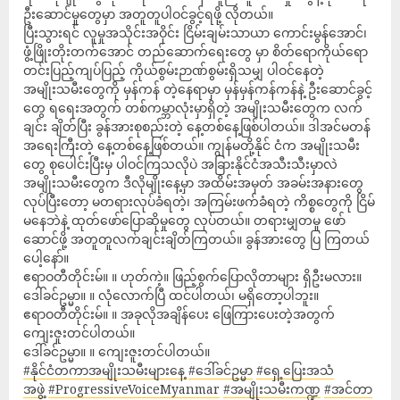
ဦးဆောင်မှုတွေမှာ အတူတူပါဝင်ခွင့်ရဖို့ လိုတယ်။
ပြီးသွားရင် လူမှုအသိုင်းအဝိုင်း ငြိမ်းချမ်းသာယာ ကောင်းမွန်အောင်၊
ဖွံ့ဖြိုးတိုးတက်အောင် တည်ဆောက်ရေးတွေ မှာ စိတ်ရောကိုယ်ရော
တင်းပြည့်ကျပ်ပြည့် ကိုယ်စွမ်းဉာဏ်စွမ်းရှိသမျှ ပါဝင်နေတဲ့
အမျိုးသမီးတွေကို မှန်ကန် တဲ့နေရာမှာ မှန်မှန်ကန်ကန်နဲ့ ဦးဆောင်ခွင့်
တွေ ရရေးအတွက် တစ်ကမ္ဘာလုံးမှာရှိတဲ့ အမျိုးသမီးတွေက လက်
ချင်း ချိတ်ပြီး ခွန်အားစုစည်းတဲ့ နေ့တစ်နေ့ဖြစ်ပါတယ်။ ဒါအင်မတန်
အရေးကြီးတဲ့ နေ့တစ်နေ့ဖြစ်တယ်။ ကျွန်မတို့နိုင် ငံက အမျိုးသမီး
တွေ စုပေါင်းပြီးမှ ပါဝင်ကြသလိုပဲ အခြားနိုင်ငံအသီးသီးမှာလဲ
အမျိုးသမီးတွေက ဒီလိုမျိုးနေ့မှာ အထိမ်းအမှတ် အခမ်းအနားတွေ
လုပ်ပြီးတော့ မတရားလုပ်ခံရတဲ့၊ အကြမ်းဖက်ခံရတဲ့ ကိစ္စတွေကို ငြိမ်
မနေဘဲနဲ့ ထုတ်ဖော်ပြောဆိုမှုတွေ လုပ်တယ်။ တရားမျှတမှု ဖော်
ဆောင်ဖို့ အတူတူလက်ချင်းချိတ်ကြတယ်။ ခွန်အားတွေ ပြ ကြတယ်
ပေါ့နော်။
ဧရာဝတီတိုင်းမ်။ ။ ဟုတ်ကဲ့။ ဖြည့်စွက်ပြောလိုတာများ ရှိဦးမလား။
ဒေါ်ခင်ဥမ္မာ။ ။ လုံလောက်ပြီ ထင်ပါတယ်၊ မရှိတော့ပါဘူး။
ဧရာဝတီတိုင်းမ်။ ။ အခုလိုအချိန်ပေး ဖြေကြားပေးတဲ့အတွက်
ကျေးဇူးတင်ပါတယ်။
ဒေါ်ခင်ဥမ္မာ။ ။ ကျေးဇူးတင်ပါတယ်။
#နိုင်ငံတကာအမျိုးသမီးများနေ့
#ဒေါ်ခင်ဥမ္မာ
#ရှေ့ပြေးအသံ
အဖွဲ့
#ProgressiveVoiceMyanmar
#အမျိုးသမီးကဏ္ဍ
#အင်တာ