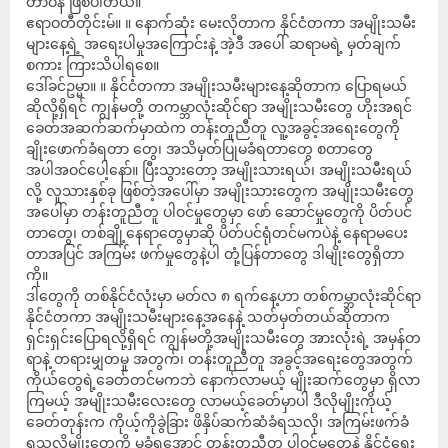
တာဝန် ဖြစ်ပါတယ်။
ဧရာဝတီတိုင်းမ်။ ။ နောက်ဆုံး မေးလိုတာက နိုင်ငံတကာ အမျိုးသမီး
များနေ့ရဲ့ အရေးပါမှုအကြောင်းနဲ့ အဲ့ဒီ အပေါ် ဆရာမရဲ့ မှတ်ချက်
စကား ကြားသိပါရစေ။
ဒေါ်ခင်ဥမ္မာ။ ။ နိုင်ငံတကာ အမျိုးသမီးများနေ့ဆိုတာက ပြောရမယ်
ဆိုလို့ရှိရင် ကျွန်မတို့ တကမ္ဘာလုံးဆိုင်ရာ အမျိုးသမီးတွေ ဟိုးအရင်
ခေတ်အဆက်ဆက်မှာထဲက တန်းတူညီတူ လူ့အခွင့်အရေးတွေကို
ချိုးဖောက်ခံရတာ တွေ၊ အသိမှတ်ပြုမခံရတာတွေ စတာတွေ
အပါအဝင်ပေါ့နော်။ ပြီးသွားတော့ အမျိုးသားရယ်၊ အမျိုးသမီးရယ်
လို့ လူသားနှစ်ခု ဖြစ်တဲ့အပေါ်မှာ အမျိုးသားတွေက အမျိုးသမီးတွေ
အပေါ်မှာ တန်းတူညီတူ ပါဝင်မှုတွေမှာ ဖော် ဆောင်မှုတွေကို ပိတ်ပင်
တာတွေ၊ တစ်ချို့နေရာတွေမှာဆို ပိတ်ပင်ရုံတင်မကပဲနဲ့ နေရာမပေး
တာအပြင် အကြမ်း ဖက်မှုတွေနဲ့ပါ တုံ့ပြန်တာတွေ ဒါမျိုးတွေရှိတာ
ကို။
ဒါတွေကို တစ်နိုင်ငံလုံးမှာ မတ်လ ၈ ရက်နေ့ဟာ တစ်ကမ္ဘာလုံးဆိုင်ရာ
နိုင်ငံတကာ အမျိုးသမီးများနေ့အနေနဲ့ သတ်မှတ်တယ်ဆိုတာက
ရှင်းရှင်းပြောရလို့ရှိရင် ကျွန်မတို့အမျိုးသမီးတွေ အားလုံးရဲ့ အမှန်တ
ရာနဲ့ တရားမျှတမှု အတွက်၊ တန်းတူညီတူ အခွင့်အရေးတွေအတွက်
ကိုယ်တွေရဲ့ခေတ်တင်မကဘဲ နောက်လာမယ့် မျိုးဆက်တွေမှာ ရှိလာ
ကြမယ့် အမျိုးသမီးလေးတွေ လာမယ့်ခေတ်မှာပါ ဒီလိုမျိုးကိုယ့်
ခေတ်တုန်းက ကိုယ့်ကိုခွဲခြား ဖိနှိပ်ဆက်ဆံခံရသလို၊ အကြမ်းဖက်ခံ
ရသလိုမျိုးတွေကို မခံရအောင် တန်းတူညီတူ ပါဝင်မှုတွေနဲ့ နိုင်ငံရေး