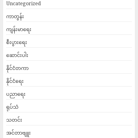
Uncategorized
ကာတွန်း
ကျန်းမာရေး
စီးပွားရေး
ဆောင်းပါး
နိုင်ငံတကာ
နိုင်ငံရေး
ပညာရေး
ရုပ်သံ
သတင်း
အင်တာဗျူး