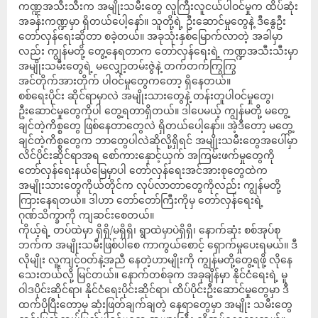
ကဏ္ဍအသီးသီးက အမျိုးသမီးတွေ လူကြီးလူငယ်ပါဝင်မှုက ထိပ်ဆုံး
အခန်းကဏ္ဍမှာ ရှိတယ်ပေါ့နော်။ သူတို့ရဲ့ ဦးဆောင်မှုတွေနဲ့ ဒီနွေဦး
တော်လှန်ရေးဆိုတာ စခဲ့တယ်။ အခုသုံးနှစ်မြောက်လာတဲ့ အခါမှာ
လည်း ကျွန်မတို့ တွေ့နေရတာက တော်လှန်ရေးရဲ့ ကဏ္ဍအသီးသီးမှာ
အမျိုးသမီးတွေရဲ့ မလျှော့တမ်းဇွဲနဲ့ တက်တက်ကြွကြွ
အင်တိုက်အားတိုက် ပါဝင်မှုတွေကတော့ ရှိနေတယ်။
စစ်ရေးပိုင်း ဆိုင်ရာမှာလဲ အမျိုးသားတွေနဲ့ တန်းတူပါဝင်မှုတွေ၊
ဦးဆောင်မှုတွေကိုပါ တွေ့ရတာရှိတယ်။ ဒါပေမယ့် ကျွန်မတို့ မတွေ့
ချင်တဲ့ကိစ္စတွေ ဖြစ်နေတာတွေလဲ ရှိတယ်ပေါ့နော်။ အဲ့ဒီတော့ မတွေ့
ချင်တဲ့ကိစ္စတွေက ဘာတွေပါလဲဆိုလို့ရှိရင် အမျိုးသမီးတွေအပေါ်မှာ
လိင်ပိုင်းဆိုင်ရာအရ စော်ကားနှောင့်ယှက် အကြမ်းဖက်မှုတွေကို
တော်လှန်ရေးနယ်မြေမှာပါ တော်လှန်ရေးအင်အားစုတွေထဲက
အမျိုးသားတွေကိုယ်တိုင်က လုပ်လာတာတွေကိုလည်း ကျွန်မတို့
ကြားနေရတယ်။ ဒါဟာ တော်တော်ကြီးကိုမှ တော်လှန်ရေးရဲ့
ဂုဏ်သိက္ခာကို ကျဆင်းစေတယ်။
ကိုယ့်ရဲ့ တပ်ထဲမှာ ရှိရှိ/မရှိရှိ၊ ရွာထဲမှာပဲရှိရှိ၊ နောက်ဆုံး စစ်အုပ်စု
ဘက်က အမျိုးသမီးဖြစ်ပါစေ ကာကွယ်စောင့် ရှောက်မှုပေးရမယ်။ ဒီ
လိုမျိုး လူ့ကျင့်ဝတ်နဲ့အညီ နေတဲ့ဟာမျိုးကို ကျွန်မတို့တွေ့ရဖို့ လိုနေ
သေးတယ်လို့ မြင်တယ်။ နောက်တစ်ခုက အခုချိန်မှာ နိုင်ငံရေးရဲ့ မူ
ဝါဒပိုင်းဆိုင်ရာ၊ နိုင်ငံရေးပိုင်းဆိုင်ရာ၊ ထိပ်ပိုင်းဦးဆောင်မှုတွေမှာ ဒီ
ထက်ပိုပြီးတော့မှ ဆုံးဖြတ်ချက်ချတဲ့ နေရာတွေမှာ အမျိုး သမီးတွေ