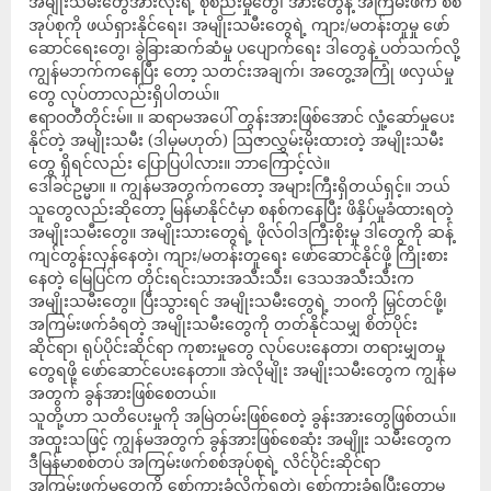
အမျိုးသမီးတွေအားလုံးရဲ့ စုစည်းမှုတွေ၊ အားတွေနဲ့ အကြမ်းဖက် စစ်
အုပ်စုကို ဖယ်ရှားနိုင်ရေး၊ အမျိုးသမီးတွေရဲ့ ကျား/မတန်းတူမှု ဖော်
ဆောင်ရေးတွေ၊ ခွဲခြားဆက်ဆံမှု ပပျောက်ရေး ဒါတွေနဲ့ ပတ်သက်လို့
ကျွန်မဘက်ကနေပြီး တော့ သတင်းအချက်၊ အတွေ့အကြုံ ဖလှယ်မှု
တွေ လုပ်တာလည်းရှိပါတယ်။
ဧရာဝတီတိုင်းမ်။ ။ ဆရာမအပေါ် တွန်းအားဖြစ်အောင် လှုံ့ဆော်မှုပေး
နိုင်တဲ့ အမျိုးသမီး (ဒါမှမဟုတ်) ဩဇာလွှမ်းမိုးထားတဲ့ အမျိုးသမီး
တွေ ရှိရင်လည်း ပြောပြပါလား။ ဘာကြောင့်လဲ။
ဒေါ်ခင်ဥမ္မာ။ ။ ကျွန်မအတွက်ကတော့ အများကြီးရှိတယ်ရှင့်။ ဘယ်
သူတွေလည်းဆိုတော့ မြန်မာနိုင်ငံမှာ စနစ်ကနေပြီး ဖိနှိပ်မှုခံထားရတဲ့
အမျိုးသမီးတွေ။ အမျိုးသားတွေရဲ့ ဖိုလ်ဝါဒကြီးစိုးမှု ဒါတွေကို ဆန့်
ကျင်တွန်းလှန်နေတဲ့၊ ကျား/မတန်းတူရေး ဖော်ဆောင်နိုင်ဖို့ ကြိုးစား
နေတဲ့ မြေပြင်က တိုင်းရင်းသားအသီးသီး၊ ဒေသအသီးသီးက
အမျိုးသမီးတွေ။ ပြီးသွားရင် အမျိုးသမီးတွေရဲ့ ဘဝကို မြှင်တင်ဖို့၊
အကြမ်းဖက်ခံရတဲ့ အမျိုးသမီးတွေကို တတ်နိုင်သမျှ စိတ်ပိုင်း
ဆိုင်ရာ၊ ရုပ်ပိုင်းဆိုင်ရာ ကုစားမှုတွေ လုပ်ပေးနေတာ၊ တရားမျှတမှု
တွေရဖို့ ဖော်ဆောင်ပေးနေတာ။ အဲလိုမျိုး အမျိုးသမီးတွေက ကျွန်မ
အတွက် ခွန်အားဖြစ်စေတယ်။
သူတို့ဟာ သတိပေးမှုကို အမြဲတမ်းဖြစ်စေတဲ့ ခွန်းအားတွေဖြစ်တယ်။
အထူးသဖြင့် ကျွန်မအတွက် ခွန်အားဖြစ်စေဆုံး အမျိူး သမီးတွေက
ဒီမြန်မာစစ်တပ် အကြမ်းဖက်စစ်အုပ်စုရဲ့ လိင်ပိုင်းဆိုင်ရာ
အကြမ်းဖက်မှုတွေကို စော်ကားခံလိုက်ရတဲ့၊ စော်ကားခံရပြီးတော့မှ