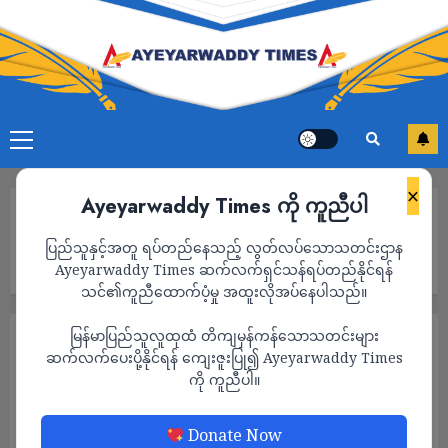
×
Ayeyarwaddy Times ကို ကူညီပါ
Home
နိုင်ငံတကာအမျိုးသမီးများနေ့အထိမ်းအမှတ်အဖြစ် ရှေ့ပြေးအသံအဖွဲ့
ပြည်သူနှင့်အတူ ရပ်တည်နေသည့် လွတ်လပ်သောသတင်းဌာန
(Progressive Voice Myanmar) တည်ထောင်သူ ဒေါ်ခင်ဥမ္မာကို ဆက်
သွယ်မေးမြန်းခြင်း (အမျိုးသမီးကဏ္ဍ-အင်တာဗျုး)
Ayeyarwaddy Times ဆက်လက်ရှင်သန်ရပ်တည်နိုင်ရန်
သင်၏ကူညီထောက်ပံ့မှု အထူးလိုအပ်နေပါသည်။
မြန်မာပြည်သူလူထုထံ တိကျမှန်ကန်သောသတင်းများ
အင်တာဗျူး
အမျိုးသမီးကဏ္ဍ
ဆက်လက်ပေးပို့နိုင်ရန် ကျေးဇူးပြု၍ Ayeyarwaddy Times
နိုင်ငံတကာအမျိုးသမီးများနေ့အထိမ်းအမှတ်
ကို ကူညီပါ။
အဖြစ် ရှေ့ပြေးအသံအဖွဲ့ (Progressive Voice
Myanmar) တည်ထောင်သူ ဒေါ်ခင်ဥမ္မာကို ဆက်
Donate Now