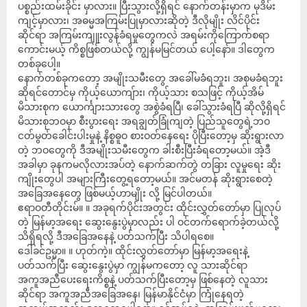
ပစ္စည်းထမ်းခိုင်း မှာလား။ ပြီးသွားလို့ရှိရင် နောက်တန်းမှာက မုဒိမ်း
ကျင့်မှာလား၊ အဓမ္မအကြမ်းပြုမှာလားဆိုတဲ့ ဒီလိုမျိုး လိင်ပိုင်း
ဆိုင်ရာ အကြမ်းကျူးလွန်ခံရမှုတွေကလဲ အရမ်းကိုကြောက်စရာ
ကောင်းမယ့် ကိစ္စဖြစ်တယ်လို့ ကျွန်မမြင်တယ် ပေါ့နော်။ ဒါတွေက
တစ်ခုပေါ့။
နောက်တစ်ခုကတော့ အမျိုးသမီးတွေ အခေါ်မခံရဘူး၊ အစုမခံရဘူး
ဆိုရင်တောင်မှ ကိုယ့်ယောကျ်ား၊ ကိုယ့်သား စသဖြင့် ကိုယ့်အိမ်
မိသားစုက ယောင်္ကျားသားတွေ အစွဲခံရပြီ၊ ခေါ်သွားခံရပြီ ဆိုလို့ရှိရင်
မိသားစုဘဝမှာ စီးပွားရေး အရချွတ်ခြုံကျတဲ့ ပြည်သူတွေရဲ့ဘဝ
ငတ်မွတ်ခေါင်းပါးမှုနဲ့ နိစ္စဓူဝ စားဝတ်နေရေး ပိုပြီးတော့မှ ဆိုးရွားလာ
တဲ့ ဘဝတွေကို ဒီအမျိုးသမီးတွေက ခါးစီးပြီးခံရတော့မယ်။ အဲ့ဒီ
အခါမှာ ခုနကမလိုလားအပ်တဲ့ နောက်ဆက်တွဲ တခြား လူမှုရေး ဆိုး
ကျိုးတွေပါ အများကြီးတွေ့ရတော့မယ်။ အင်မတန် ဆိုးရွားစေတဲ့
အခြေအနေတွေ ဖြစ်မယ့်ဟာမျိုး လို့ မြင်ပါတယ်။
ဧရာဝတီတိုင်းမ်။ ။ အခုရက်ပိုင်းအတွင်း ထိုင်းလွှတ်တော်မှာ ပြုလုပ်
တဲ့ မြန်မာ့အရေး ဆွေးနွေးပွဲမှာလည်း ပါ ဝင်တက်ရောက်ခဲ့တယ်လို့
သိရှိရလို့ ဒီအခြေအနေနဲ့ ပတ်သက်ပြီး သိပါရစေ။
ဒေါ်ခင်ဥမ္မာ။ ။ ဟုတ်ကဲ့။ ထိုင်းလွှတ်တော်မှာ မြန်မာ့အရေးနဲ့
ပတ်သက်ပြီး ဆွေးနွေးပွဲမှာ ကျွန်မကတော့ လူ သားဆိုင်ရာ
အကူအညီပေးရေးကိစ္စနဲ့ ပတ်သက်ပြီးတော့မှ ဖြစ်နေတဲ့ လူသား
ဆိုင်ရာ အကူအညီအခြေအနေ၊ မြန်မာနိုင်ငံမှာ ကြုံနေရတဲ့