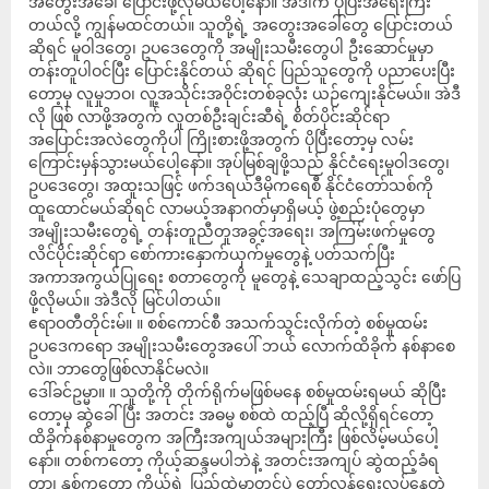
အတွေးအခေါ် ပြောင်းဖို့လိုမယ်ပေါ့နော်။ အဲဒါက ပိုပြီးအရေးကြီး
တယ်လို့ ကျွန်မထင်တယ်။ သူတို့ရဲ့ အတွေးအခေါ်တွေ ပြောင်းတယ်
ဆိုရင် မူဝါဒတွေ၊ ဥပဒေတွေကို အမျိုးသမီးတွေပါ ဦးဆောင်မှုမှာ
တန်းတူပါဝင်ပြီး ပြောင်းနိုင်တယ် ဆိုရင် ပြည်သူတွေကို ပညာပေးပြီး
တော့မှ လူမှုဘဝ၊ လူ့အသိုင်းအဝိုင်းတစ်ခုလုံး ယဉ်ကျေးနိုင်မယ်။ အဲဒီ
လို ဖြစ် လာဖို့အတွက် လူတစ်ဦးချင်းဆီရဲ့ စိတ်ပိုင်းဆိုင်ရာ
အပြောင်းအလဲတွေကိုပါ ကြိုးစားဖို့အတွက် ပိုပြီးတော့မှ လမ်း
ကြောင်းမှန်သွားမယ်ပေါ့နော်။ အုပ်မြစ်ချဖို့သည် နိုင်ငံရေးမူဝါဒတွေ၊
ဥပဒေတွေ၊ အထူးသဖြင့် ဖက်ဒရယ်ဒီမိုကရေစီ နိုင်ငံတော်သစ်ကို
ထူထောင်မယ်ဆိုရင် လာမယ့်အနာဂတ်မှာရှိမယ့် ဖွဲ့စည်းပုံတွေမှာ
အမျိုးသမီးတွေရဲ့ တန်းတူညီတူအခွင့်အရေး၊ အကြမ်းဖက်မှုတွေ
လိင်ပိုင်းဆိုင်ရာ စော်ကားနှောက်ယှက်မှုတွေနဲ့ ပတ်သက်ပြီး
အကာအကွယ်ပြုရေး စတာတွေကို မူတွေနဲ့ သေချာထည့်သွင်း ဖော်ပြ
ဖို့လိုမယ်။ အဲဒီလို မြင်ပါတယ်။
ဧရာဝတီတိုင်းမ်။ ။ စစ်ကောင်စီ အသက်သွင်းလိုက်တဲ့ စစ်မှုထမ်း
ဥပဒေကရော အမျိုးသမီးတွေအပေါ် ဘယ် လောက်ထိခိုက် နစ်နာစေ
လဲ။ ဘာတွေဖြစ်လာနိုင်မလဲ။
ဒေါ်ခင်ဥမ္မာ။ ။ သူတို့ကို တိုက်ရိုက်မဖြစ်မနေ စစ်မှုထမ်းရမယ် ဆိုပြီး
တော့မှ ဆွဲခေါ်ပြီး အတင်း အဓမ္မ စစ်ထဲ ထည့်ပြီ ဆိုလို့ရှိရင်တော့
ထိခိုက်နစ်နာမှုတွေက အကြီးအကျယ်အများကြီး ဖြစ်လိမ့်မယ်ပေါ့
နော်။ တစ်ကတော့ ကိုယ့်ဆန္ဒမပါဘဲနဲ့ အတင်းအကျပ် ဆွဲထည့်ခံရ
တာ၊ နှစ်ကတော့ ကိုယ့်ရဲ့ ပြည်ထဲမှာတင်ပဲ တော်လှန်ရေးလုပ်နေတဲ့