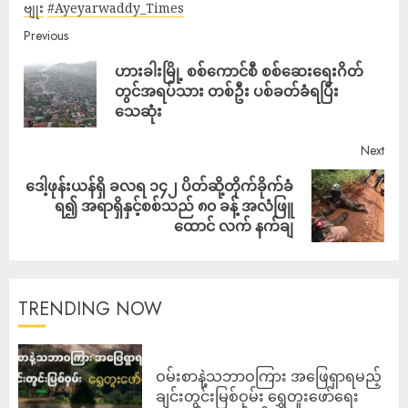
ဗျုး
#Ayeyarwaddy_Times
Previous
ဟားခါးမြို့ စစ်ကောင်စီ စစ်ဆေးရေးဂိတ်
တွင်အရပ်သား တစ်ဦး ပစ်ခတ်ခံရပြီး
သေဆုံး
Next
ဒေါ့ဖုန်းယန်ရှိ ခလရ ၁၄၂ ပိတ်ဆို့တိုက်ခိုက်ခံ
ရ၍ အရာရှိနှင့်စစ်သည် ၈၀ ခန့် အလံဖြူ
ထောင် လက် နက်ချ
TRENDING NOW
ဝမ်းစာနဲ့သဘာဝကြား အဖြေရှာရမည့်
ချင်းတွင်းမြစ်ဝှမ်း ရွှေတူးဖော်ရေး