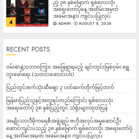
ည့် ၃၈ နှစ်မြောက် ရှစ်လေးလုံး
အရေးတော်ပုံနေ့ အထိမ်းအမှတ်
အခမ်းအနား ကျင်းပပြုလုပ်
4
ADMIN
AUGUST 8, 2026
RECENT POSTS
ဝမ်းစာနဲ့သဘာဝကြား အဖြေရှာရမည့် ချင်းတွင်းမြစ်ဝှမ်း ရွှေ
တူးဖော်ရေး (သတင်းဆောင်းပါး)
ပြည်တွင်းစက်သုံးဆီဈေး ၃ ပတ်ဆက်တိုက်မြင့်တက်
မြန်မာပြည်သူနှင့်အတူရပ်တည်ကြောင်း ရှစ်လေးလုံး
အရေးတော်ပုံ ၃၈ နှစ်ပြည့်တွင် သံရုံးများထုတ်ပြန်
အမျိုးသားဒီမိုကရေစီအဖွဲ့ချုပ် ဗဟိုအလုပ်အမှုဆောင်ဦး
ဆောင်ကျင်းပသည့် ၃၈ နှစ်မြောက် ရှစ်လေးလုံး အရေးတော်ပုံ
နေ့ အထိမ်းအမှတ် အခမ်းအနား ကျင်းပပြုလုပ်